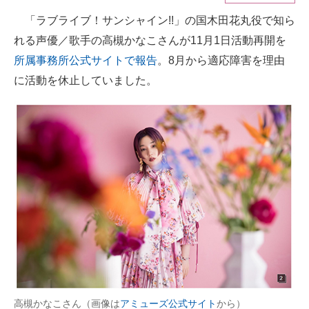
「ラブライブ！サンシャイン!!」の国木田花丸役で知ら
ITの今と未来を見通す
れる声優／歌手の高槻かなこさんが11月1日活動再開を
スマホと通信の最新トレンド
所属事務所公式サイトで報告
。8月から適応障害を理由
に活動を休止していました。
進化するPCとデバイスの未来
好きが集まる 比べて選べる
ビジネスと働き方のヒント
AI活用のいまが分かる
企業ITのトレンドを詳説
経営リーダーのコミュニティ
マーケ×ITの今がよく分かる
ITエンジニア向け専門サイト
高槻かなこさん（画像は
アミューズ公式サイト
から）