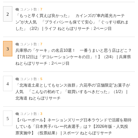
コメント数：
7
2
「もっと早く買えば良かった」 カインズの“車内遮光カーテ
ン”が大人気 「プライバシーも保てて安心」「ぐっすり眠れま
した」（2/2） | ライフ ねとらぼリサーチ：2ページ目
コメント数：
7
3
兵庫県の「ケーキ」の名店10選！ 一番うまいと思う店はどこ？
【7月12日は「デコレーションケーキの日」！】（2/4） | 兵庫県
ねとらぼリサーチ：2ページ目
コメント数：
5
4
「北海道土産としてもセンス抜群」六花亭の“店舗限定”お菓子が
人気 「こんなの初めて」「箱買いするべきだった」（1/2） |
北海道 ねとらぼリサーチ
コメント数：
3
5
【バレーボール】ネーションズリーグ日本ラウンドで活躍を期待
している「日本男子バレー代表選手」は？【2026年版・人気投
票実施中】（投票結果） | スポーツ ねとらぼリサーチ