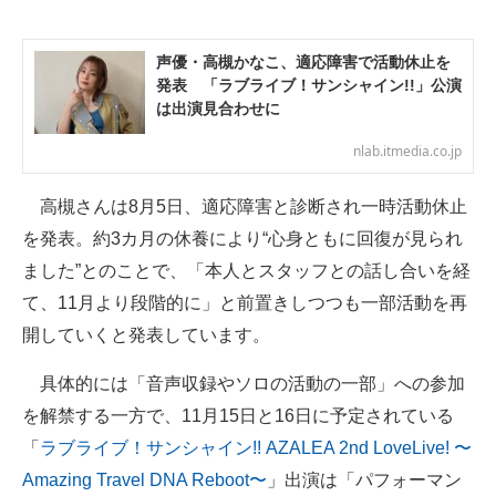
企業向けIT製品の総合サイト
声優・高槻かなこ、適応障害で活動休止を
IT製品の技術・比較・事例
発表 「ラブライブ！サンシャイン!!」公演
は出演見合わせに
製造業のIT導入・活用を支援
nlab.itmedia.co.jp
モノづくり技術者専門サイト
高槻さんは8月5日、適応障害と診断され一時活動休止
エレクトロニクス専門サイト
を発表。約3カ月の休養により“心身ともに回復が見られ
電子設計の基本と応用
ました”とのことで、「本人とスタッフとの話し合いを経
て、11月より段階的に」と前置きしつつも一部活動を再
エネルギーの専門メディア
開していくと発表しています。
建設×テクノロジーの最前線
具体的には「音声収録やソロの活動の一部」への参加
ちょっと気になるネットの話題
を解禁する一方で、11月15日と16日に予定されている
「
ラブライブ！サンシャイン!! AZALEA 2nd LoveLive! 〜
Amazing Travel DNA Reboot〜
」出演は「パフォーマン