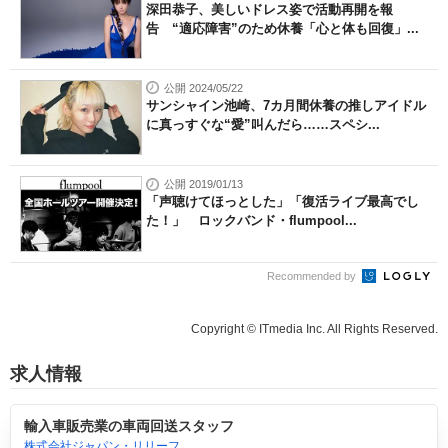
深田恭子、美しいドレス姿で活動再開を報
告 “適応障害”のため休養「心と体も回復」...
公開 2024/05/22
サンシャイン池崎、7カ月間休養の推しアイドル
に真っすぐな“愛”叫んだら……スペシ...
公開 2019/01/13
「声聴けてほっとした」「復活ライブ最高でし
た！」 ロックバンド・flumpool...
Recommended by
Copyright © ITmedia Inc. All Rights Reserved.
求人情報
輸入車販売業の車両回送スタッフ
株式会社ジャパン・リリーフ