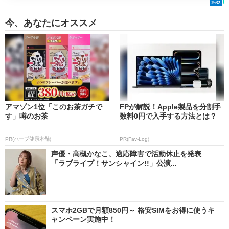
今、あなたにオススメ
アマゾン1位「このお茶ガチで
FPが解説！Apple製品を分割手
す」噂のお茶
数料0円で入手する方法とは？
PR(ハーブ健康本舗)
PR(Fav-Log)
声優・高槻かなこ、適応障害で活動休止を発表
「ラブライブ！サンシャイン!!」公演...
スマホ2GBで月額850円～ 格安SIMをお得に使うキ
ャンペーン実施中！