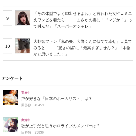
「その体型でよく脚出せるよね」と言われた女性→ミニ
9
丈ワンピを着たら…… まさかの姿に「『マジか！』っ
て叫んだ」「スーパーオシャレ」
大野智ファン「私の夫、大野くんに似てて幸せ」→見て
10
みると…… ‟驚きの姿”に「最高すぎません？」「本物
かと思いました！」
アンケート
実施中
声が好きな「日本のボーカリスト」は？
回答数：49459
実施中
歌が上手だと思うホロライブのメンバーは？
回答数：23836