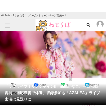
🎁 Switch 2もあたる！ プレゼントキャンペーン実施中！
ねとらぼメニュー
TOP
ニュース
エンタメ
クイズ
グルメ
地域
住まい
教育・育児
動物
リサーチ
2021/11/01 17:45（公開）
X
Share
LINE
hatena
会員記事
「ラブライブ！サンシャイン!!」高槻かなこ、一部活動
再開 適応障害で休養、収録参加も「AZALEA」ライブ
焦らずゆっくり。
メディア
出演は見送りに
目次を表示
注目記事を集めた総合ページ