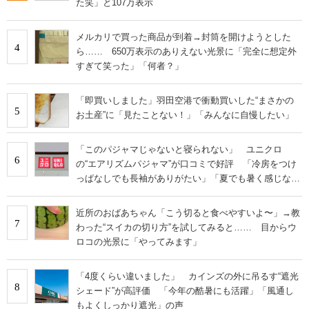
た笑」と107万表示
メルカリで買った商品が到着→封筒を開けようとした
4
ら…… 650万表示のありえない光景に「完全に想定外
すぎて笑った」「何者？」
「即買いしました」羽田空港で衝動買いした“まさかの
5
お土産”に「見たことない！」「みんなに自慢したい」
「このパジャマじゃないと寝られない」 ユニクロ
6
の“エアリズムパジャマ”が口コミで好評 「冷房をつけ
っぱなしでも長袖がありがたい」「夏でも暑く感じな
い」
近所のおばあちゃん「こう切ると食べやすいよ〜」→教
7
わった“スイカの切り方”を試してみると…… 目からウ
ロコの光景に「やってみます」
「4度くらい違いました」 カインズの外に吊るす“遮光
8
シェード”が高評価 「今年の酷暑にも活躍」「風通し
もよくしっかり遮光」の声