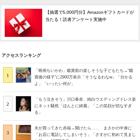
【抽選で5,000円分】Amazonギフトカードが
当たる！読者アンケート実施中
アクセスランキング
「映画ちいかわ」鑑賞前の楽しそうな子どもたち→“鑑
1
賞後の様子”に2900万表示「そうなるわなw」「分かる
よ」「いったい何が」
「もう泣きそう」川口春奈、純白ウエディングドレス姿
2
にネット騒然「ほんとに綺麗」「この笑顔が切なすぎ
る」
夫が買ってきた赤福→開けたら…… まさかの中身に
3
「お店に電話してしまいそう」「さすがに初めて見まし