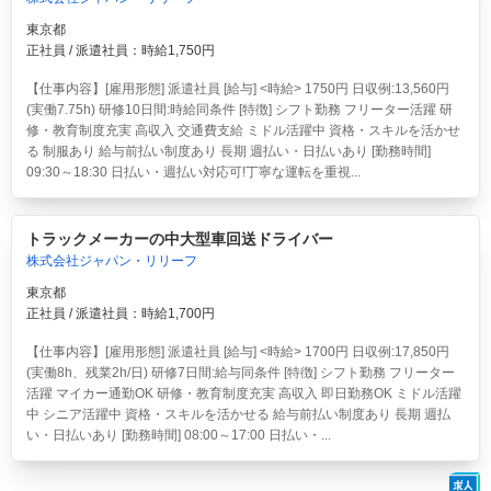
東京都
正社員 / 派遣社員：時給1,750円
【仕事内容】[雇用形態] 派遣社員 [給与] <時給> 1750円 日収例:13,560円
(実働7.75h) 研修10日間:時給同条件 [特徴] シフト勤務 フリーター活躍 研
修・教育制度充実 高収入 交通費支給 ミドル活躍中 資格・スキルを活かせ
る 制服あり 給与前払い制度あり 長期 週払い・日払いあり [勤務時間]
09:30～18:30 日払い・週払い対応可!丁寧な運転を重視...
トラックメーカーの中大型車回送ドライバー
株式会社ジャパン・リリーフ
東京都
正社員 / 派遣社員：時給1,700円
【仕事内容】[雇用形態] 派遣社員 [給与] <時給> 1700円 日収例:17,850円
(実働8h、残業2h/日) 研修7日間:給与同条件 [特徴] シフト勤務 フリーター
活躍 マイカー通勤OK 研修・教育制度充実 高収入 即日勤務OK ミドル活躍
中 シニア活躍中 資格・スキルを活かせる 給与前払い制度あり 長期 週払
い・日払いあり [勤務時間] 08:00～17:00 日払い・...