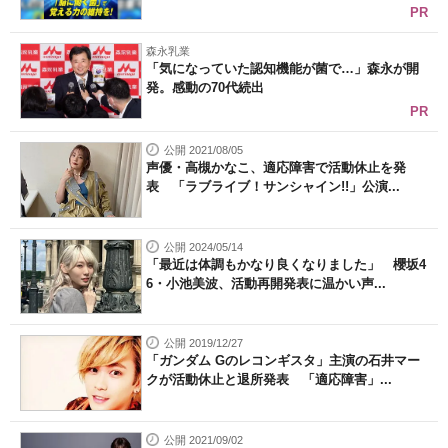
PR
森永乳業
「気になっていた認知機能が菌で…」森永が開
発。感動の70代続出
PR
公開 2021/08/05
声優・高槻かなこ、適応障害で活動休止を発
表 「ラブライブ！サンシャイン!!」公演...
公開 2024/05/14
「最近は体調もかなり良くなりました」 櫻坂4
6・小池美波、活動再開発表に温かい声...
公開 2019/12/27
「ガンダム Gのレコンギスタ」主演の石井マー
クが活動休止と退所発表 「適応障害」...
公開 2021/09/02