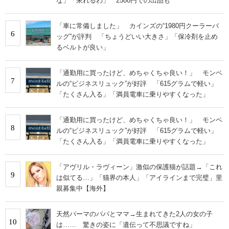
な」「呆れるわ」 2500円での出品も
「車に常備しました」 カインズの“1980円クーラーバ
6
ッグ”が評判 「ちょうどいい大きさ」「保冷剤を止め
るベルトが良い」
「通勤用に買ったけど、めちゃくちゃ良い！」 モンベ
7
ルの“ビジネスリュック”が好評 「615グラムで軽い」
「たくさん入る」「満員電車に乗りやすくなった」
「通勤用に買ったけど、めちゃくちゃ良い！」 モンベ
8
ルの“ビジネスリュック”が好評 「615グラムで軽い」
「たくさん入る」「満員電車に乗りやすくなった」
「アヴリル・ラヴィーン」激似の保護猫が話題→「これ
9
は似てる…」「猫界の本人」「アイラインまで完璧」里
親募集中【海外】
天然パーマのパパとママ→生まれてきた2人の女の子
10
は…… 驚きの姿に「遺伝って不思議ですね」