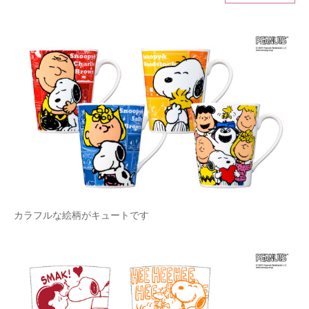
ITの今と未来を見通す
スマホと通信の最新トレンド
進化するPCとデバイスの未来
好きが集まる 比べて選べる
ビジネスと働き方のヒント
AI活用のいまが分かる
企業ITのトレンドを詳説
カラフルな絵柄がキュートです
経営リーダーのコミュニティ
マーケ×ITの今がよく分かる
ITエンジニア向け専門サイト