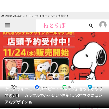
🎁 Switch 2もあたる！ プレゼントキャンペーン実施中！
ねとらぼメニュー
TOP
ニュース
エンタメ
クイズ
グルメ
地域
住まい
教育・育児
動物
リサーチ
2021/11/03 18:00（公開）
X
Share
LINE
hatena
会員記事
ケンタッキーに「スヌーピートールマグ」セットがやっ
てきた！ カラフルでかわいい“仲良しハグ”マグにはレ
冬の定番。
メディア
アなデザインも
目次を表示
注目記事を集めた総合ページ