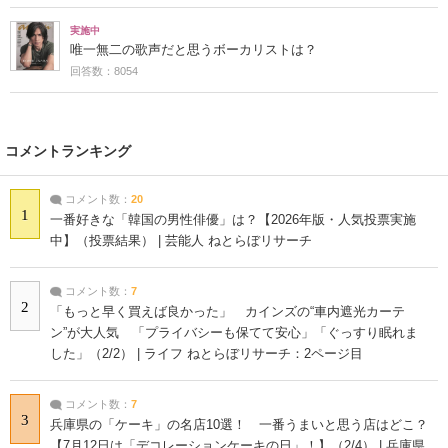
実施中
唯一無二の歌声だと思うボーカリストは？
回答数：8054
コメントランキング
コメント数：
20
1
一番好きな「韓国の男性俳優」は？【2026年版・人気投票実施
中】（投票結果） | 芸能人 ねとらぼリサーチ
コメント数：
7
2
「もっと早く買えば良かった」 カインズの“車内遮光カーテ
ン”が大人気 「プライバシーも保てて安心」「ぐっすり眠れま
した」（2/2） | ライフ ねとらぼリサーチ：2ページ目
コメント数：
7
3
兵庫県の「ケーキ」の名店10選！ 一番うまいと思う店はどこ？
【7月12日は「デコレーションケーキの日」！】（2/4） | 兵庫県