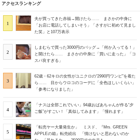
アクセスランキング
夫が買ってきた赤福→開けたら…… まさかの中身に
1
「お店に電話してしまいそう」「さすがに初めて見まし
た笑」と107万表示
しまむらで買った3000円のバッグ→「何か入ってる！」
2
と開けたら…… まさかの中身に「買いに走った」「コ
スパ良すぎる」
62歳・62キロの女性がユニクロの“2990円ワンピ”を着た
3
ら…… 目からウロコのコーデに「全色ほしいくらい」
「参考になりました」
「ナスは全部これでいい」94歳おばあちゃんが作る“夕
4
ご飯”がすごい！「真似してみます」「憧れます」
「転売ヤー大量発生か」 ミスド、『Mrs. GREEN
5
APPLEの箱』転売続出 「情けないと思わないのか