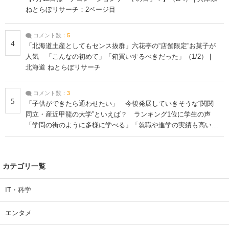
ねとらぼリサーチ：2ページ目
コメント数：
5
4
「北海道土産としてもセンス抜群」六花亭の“店舗限定”お菓子が
人気 「こんなの初めて」「箱買いするべきだった」（1/2） |
北海道 ねとらぼリサーチ
コメント数：
3
5
「子供ができたら通わせたい」 今後発展していきそうな“関関
同立・産近甲龍の大学”といえば？ ランキング1位に学生の声
「学問の街のように多様に学べる」「就職や進学の実績も高い」
| 大学 ねとらぼリサーチ
カテゴリ一覧
IT・科学
エンタメ