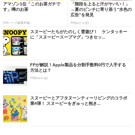
アマゾン1位「このお茶ガチで
「階段を上ると汗がヤバい！」
す」噂のお茶
→夏のピンチに寄り添う“水色の
広告”を発見
PR(ハーブ健康本舗)
PR(ねとらぼ)
スヌーピーたちがたのしく雪遊び！ ケンタッキー
に「スヌーピースープマグ」つきセッ...
FPが解説！Apple製品を分割手数料0円で入手する
方法とは？
PR(Fav-Log)
スヌーピーとアフタヌーンティーリビングのコラボ
第4弾！ スヌーピーをぎゅっと抱き...