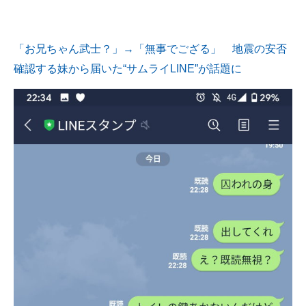
企業向けIT製品の総合サイト
IT製品の技術・比較・事例
「お兄ちゃん武士？」→「無事でござる」 地震の安否
確認する妹から届いた“サムライLINE”が話題に
製造業のIT導入・活用を支援
モノづくり技術者専門サイト
エレクトロニクス専門サイト
電子設計の基本と応用
エネルギーの専門メディア
建設×テクノロジーの最前線
ちょっと気になるネットの話題