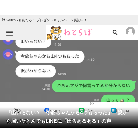
🎁 Switch 2もあたる！ プレゼントキャンペーン実施中！
ねとらぼメニュー
TOP
ニュース
エンタメ
クイズ
グルメ
地域
住まい
教育・育児
動物
リサーチ
2021/11/22 12:03（公開）
X
Share
LINE
hatena
会員記事
「山いらない？ 今爺ちゃんから4つもらった」 親か
ら届いたとんでもLINEに「田舎あるある」の声
管理で苦労している家庭も多い様子。
メディア
注目記事を集めた総合ページ