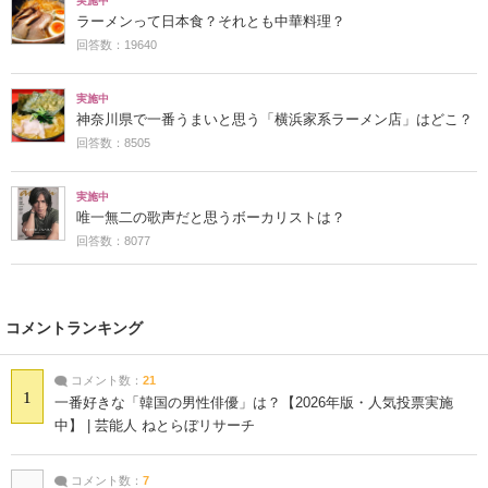
実施中
ラーメンって日本食？それとも中華料理？
回答数：19640
実施中
神奈川県で一番うまいと思う「横浜家系ラーメン店」はどこ？
回答数：8505
実施中
唯一無二の歌声だと思うボーカリストは？
回答数：8077
コメントランキング
コメント数：
21
1
一番好きな「韓国の男性俳優」は？【2026年版・人気投票実施
中】 | 芸能人 ねとらぼリサーチ
コメント数：
7