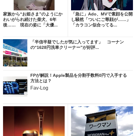
家族から“お姫さま”のようにか
「急に」Ado、MVで素顔を公開
わいがられ続けた柴犬、6年
し騒然「ついにご尊顔が……」
後…… 現在の姿に「大優...
「カラコン似合ってる...
「半信半疑でしたが気に入ってます」 コーナン
の“1628円洗車クリーナー”が好評...
FPが解説！Apple製品を分割手数料0円で入手する
方法とは？
Fav-Log