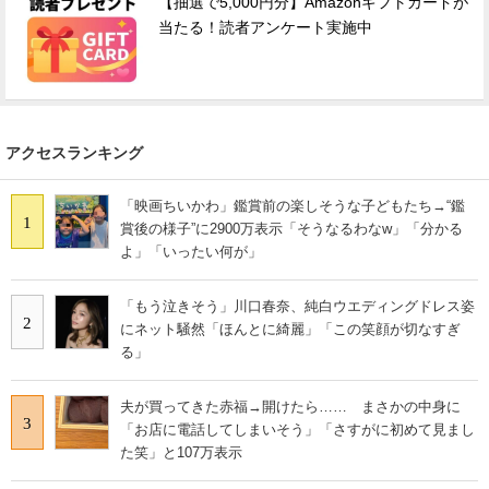
【抽選で5,000円分】Amazonギフトカードが
当たる！読者アンケート実施中
アクセスランキング
「映画ちいかわ」鑑賞前の楽しそうな子どもたち→“鑑
1
賞後の様子”に2900万表示「そうなるわなw」「分かる
よ」「いったい何が」
「もう泣きそう」川口春奈、純白ウエディングドレス姿
2
にネット騒然「ほんとに綺麗」「この笑顔が切なすぎ
る」
夫が買ってきた赤福→開けたら…… まさかの中身に
3
「お店に電話してしまいそう」「さすがに初めて見まし
た笑」と107万表示