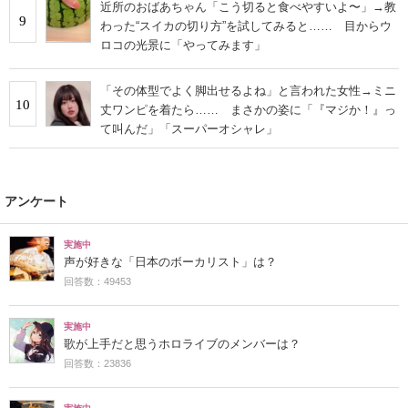
近所のおばあちゃん「こう切ると食べやすいよ〜」→教
9
わった“スイカの切り方”を試してみると…… 目からウ
ロコの光景に「やってみます」
「その体型でよく脚出せるよね」と言われた女性→ミニ
10
丈ワンピを着たら…… まさかの姿に「『マジか！』っ
て叫んだ」「スーパーオシャレ」
アンケート
実施中
声が好きな「日本のボーカリスト」は？
回答数：49453
実施中
歌が上手だと思うホロライブのメンバーは？
回答数：23836