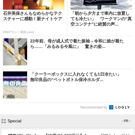
石井美保さんもなめらかなテク
「朝から夕方まで車内に放置し
スチャーに感動！新ナイトケア
ても冷たい」 ワークマンの“真
空コンテナ”に絶賛の声...
PR(ゲラン｜美的.com)
22年前、母が成人式で着た振袖→令和に娘が着た
ら……「みるみる今風に」 驚きの姿...
「クーラーボックスに入れなくても1日冷たい」
無印良品の“ペットボトル保冷ホルダ...
Recommended by
Special
- PR -