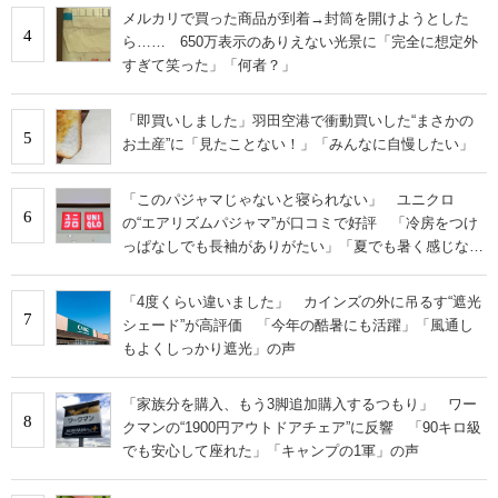
メルカリで買った商品が到着→封筒を開けようとした
4
ら…… 650万表示のありえない光景に「完全に想定外
すぎて笑った」「何者？」
「即買いしました」羽田空港で衝動買いした“まさかの
5
お土産”に「見たことない！」「みんなに自慢したい」
「このパジャマじゃないと寝られない」 ユニクロ
6
の“エアリズムパジャマ”が口コミで好評 「冷房をつけ
っぱなしでも長袖がありがたい」「夏でも暑く感じな
い」
「4度くらい違いました」 カインズの外に吊るす“遮光
7
シェード”が高評価 「今年の酷暑にも活躍」「風通し
もよくしっかり遮光」の声
「家族分を購入、もう3脚追加購入するつもり」 ワー
8
クマンの“1900円アウトドアチェア”に反響 「90キロ級
でも安心して座れた」「キャンプの1軍」の声