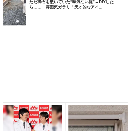
ただ砕石を敷いていた“味気ない庭”→DIYした
ら…… 雰囲気ガラリ「天才的なアイ...