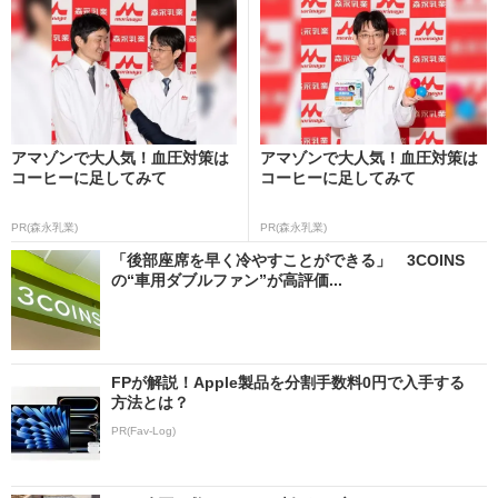
アマゾンで大人気！血圧対策は
アマゾンで大人気！血圧対策は
コーヒーに足してみて
コーヒーに足してみて
PR(森永乳業)
PR(森永乳業)
「後部座席を早く冷やすことができる」 3COINS
の“車用ダブルファン”が高評価...
FPが解説！Apple製品を分割手数料0円で入手する
方法とは？
PR(Fav-Log)