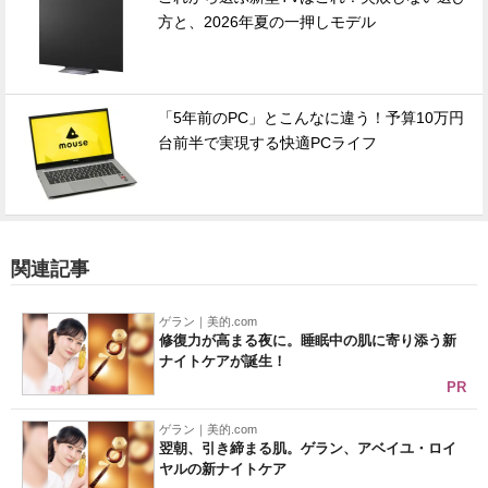
方と、2026年夏の一押しモデル
「5年前のPC」とこんなに違う！予算10万円
台前半で実現する快適PCライフ
関連記事
ゲラン｜美的.com
修復力が高まる夜に。睡眠中の肌に寄り添う新
ナイトケアが誕生！
PR
ゲラン｜美的.com
翌朝、引き締まる肌。ゲラン、アベイユ・ロイ
ヤルの新ナイトケア