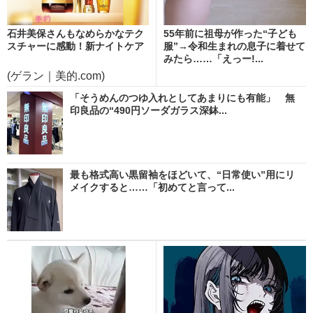
石井美保さんもなめらかなテク
55年前に祖母が作った“子ども
スチャーに感動！新ナイトケア
服”→令和生まれの息子に着せて
みたら……「えっー!...
(ゲラン｜美的.com)
「そうめんのつゆ入れとしてあまりにも有能」 無
印良品の“490円ソーダガラス深鉢...
最も格式高い黒留袖をほどいて、“日常使い”用にリ
メイクすると……「初めてと言って...