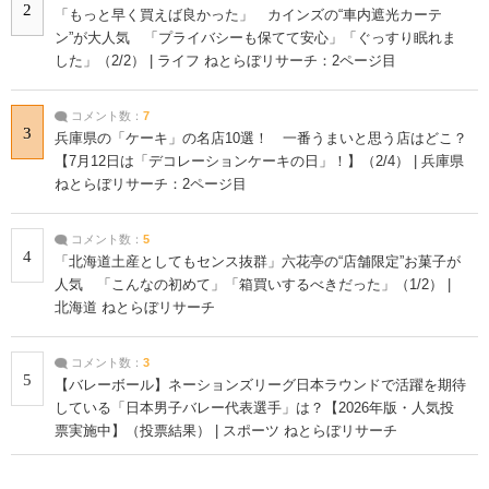
2
「もっと早く買えば良かった」 カインズの“車内遮光カーテ
ン”が大人気 「プライバシーも保てて安心」「ぐっすり眠れま
した」（2/2） | ライフ ねとらぼリサーチ：2ページ目
コメント数：
7
3
兵庫県の「ケーキ」の名店10選！ 一番うまいと思う店はどこ？
【7月12日は「デコレーションケーキの日」！】（2/4） | 兵庫県
ねとらぼリサーチ：2ページ目
コメント数：
5
4
「北海道土産としてもセンス抜群」六花亭の“店舗限定”お菓子が
人気 「こんなの初めて」「箱買いするべきだった」（1/2） |
北海道 ねとらぼリサーチ
コメント数：
3
5
【バレーボール】ネーションズリーグ日本ラウンドで活躍を期待
している「日本男子バレー代表選手」は？【2026年版・人気投
票実施中】（投票結果） | スポーツ ねとらぼリサーチ