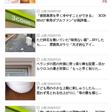
PR
公開 2026/07/26
「後部座席を早く冷やすことができる」 3COI
NSの“車用ダブルファン”が高評価...
公開 2026/07/25
ただ砕石を敷いていた“味気ない庭”→DIYした
ら…… 雰囲気ガラリ「天才的なアイ...
公開 2026/07/24
ベランダの窓の外側に突っ張り棒を設置→目か
らウロコの暑さ対策に「もっと早く知りた...
公開 2026/07/28
子ども用の小さな上靴に刺しゅうしたら……
思わず見とれる仕上がりに「母の愛を感じ...
公開 2026/07/27