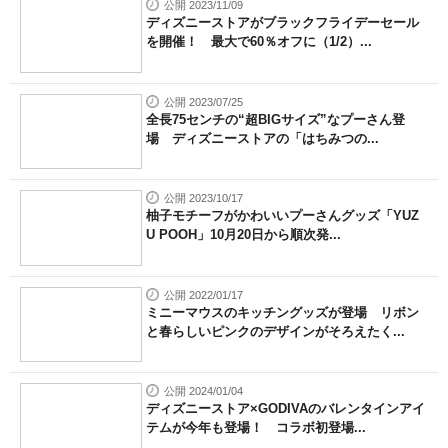
公開 2023/11/09
ディズニーストアがブラックフライデーセール
を開催！ 最大で60％オフに（1/2）...
公開 2023/07/25
全長75センチの“超BIGサイズ”なプーさん登
場 ディズニーストアの「はちみつの...
公開 2023/10/17
柚子モチーフがかわいいプーさんグッズ「YUZ
U POOH」10月20日から順次発...
公開 2022/01/17
ミニーマウスのキッチングッズが登場 リボン
と春らしいピンクのデザインがそろえたく...
公開 2024/01/04
ディズニーストア×GODIVAのバレンタインアイ
テムが今年も登場！ コラボ初登場...