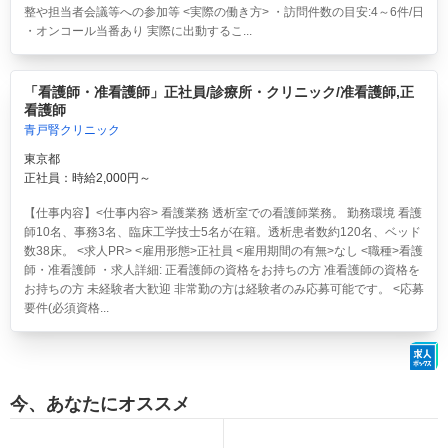
整や担当者会議等への参加等 <実際の働き方> ・訪問件数の目安:4～6件/日
・オンコール当番あり 実際に出動するこ...
「看護師・准看護師」正社員/診療所・クリニック/准看護師,正
看護師
青戸腎クリニック
東京都
正社員：時給2,000円～
【仕事内容】<仕事内容> 看護業務 透析室での看護師業務。 勤務環境 看護
師10名、事務3名、臨床工学技士5名が在籍。透析患者数約120名、ベッド
数38床。 <求人PR> <雇用形態>正社員 <雇用期間の有無>なし <職種>看護
師・准看護師 ・求人詳細: 正看護師の資格をお持ちの方 准看護師の資格を
お持ちの方 未経験者大歓迎 非常勤の方は経験者のみ応募可能です。 <応募
要件(必須資格...
今、あなたにオススメ