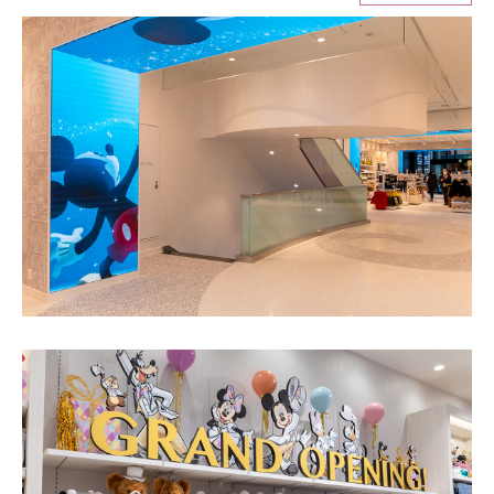
ITの今と未来を見通す
スマホと通信の最新トレンド
進化するPCとデバイスの未来
好きが集まる 比べて選べる
ビジネスと働き方のヒント
AI活用のいまが分かる
企業ITのトレンドを詳説
経営リーダーのコミュニティ
マーケ×ITの今がよく分かる
ITエンジニア向け専門サイト