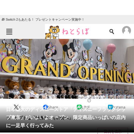
🎁 Switch 2もあたる！ プレゼントキャンペーン実施中！
ねとらぼメニュー
TOP
ニュース
エンタメ
クイズ
グルメ
地域
住まい
教育・育児
動物
リサーチ
2021/12/04 12:40（公開）
X
Share
LINE
hatena
会員記事
日本最大のディズニーストア「ディズニーフラッグシッ
プ東京」がいよいよオープン 限定商品いっぱいの店内
コンセプトは「想像の、その先へ」。
メディア
に一足早く行ってみた
目次を表示
注目記事を集めた総合ページ