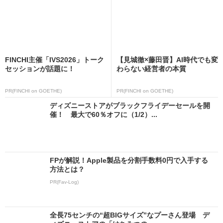
FINCHI主催「IVS2026」トーク
【見城徹×藤田晋】AI時代でも変
セッションが話題に！
わらない経営者の本質
PR(FINCHI on GOETHE)
PR(FINCHI on GOETHE)
ディズニーストアがブラックフライデーセールを開
催！ 最大で60％オフに（1/2）...
FPが解説！Apple製品を分割手数料0円で入手する
方法とは？
PR(Fav-Log)
全長75センチの“超BIGサイズ”なプーさん登場 デ