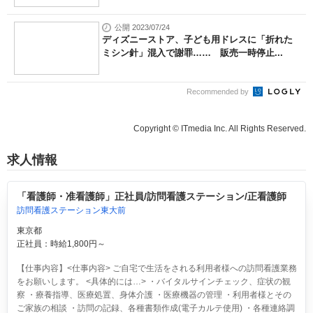
公開 2023/07/24
ディズニーストア、子ども用ドレスに「折れた
ミシン針」混入で謝罪…… 販売一時停止...
Recommended by
Copyright © ITmedia Inc. All Rights Reserved.
求人情報
「看護師・准看護師」正社員/訪問看護ステーション/正看護師
訪問看護ステーション東大前
東京都
正社員：時給1,800円～
【仕事内容】<仕事内容> ご自宅で生活をされる利用者様への訪問看護業務
をお願いします。 <具体的には…> ・バイタルサインチェック、症状の観
察 ・療養指導、医療処置、身体介護 ・医療機器の管理 ・利用者様とその
ご家族の相談 ・訪問の記録、各種書類作成(電子カルテ使用) ・各種連絡調