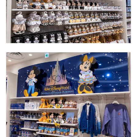
企業向けIT製品の総合サイト
IT製品の技術・比較・事例
製造業のIT導入・活用を支援
モノづくり技術者専門サイト
エレクトロニクス専門サイト
電子設計の基本と応用
エネルギーの専門メディア
建設×テクノロジーの最前線
ちょっと気になるネットの話題