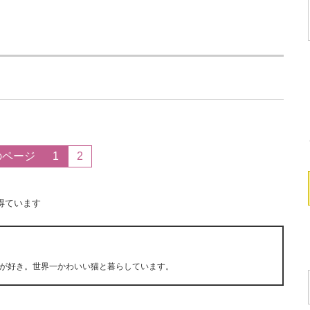
のページ
1
2
得ています
が好き。世界一かわいい猫と暮らしています。