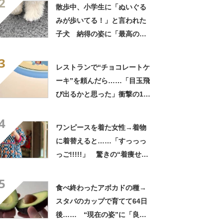
2
てきた」と627万表示
散歩中、小学生に「ぬいぐる
みが歩いてる！」と言われた
子犬 納得の姿に「最高の褒
め言葉！」「遭遇したい」投
3
稿者に話を聞いた
レストランで“チョコレートケ
ーキ”を頼んだら……「目玉飛
び出るかと思った」衝撃の1皿
に「やばすぎる」と109万表
4
示
ワンピースを着た女性→着物
に着替えると……「すっっっ
っご!!!!!」 驚きの“着痩せ
姿”に「同一人物なのです
5
か？」
食べ終わったアボカドの種→
スタバのカップで育てて64日
後…… “現在の姿”に「良さ