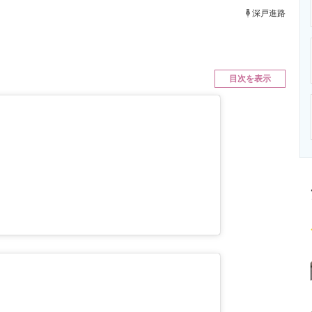
ニクス専門サイト
電子設計の基本と応用
エネルギーの専
深戸進路
目次を表示