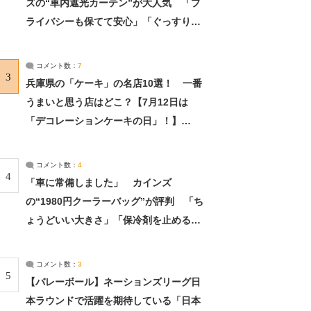
ズの“車内遮光カーテン”が大人気 「プ
ライバシーも保てて安心」「ぐっすり眠
れました」（2/2） | ライフ ねとらぼリ
サーチ：2ページ目
コメント数：
7
3
兵庫県の「ケーキ」の名店10選！ 一番
うまいと思う店はどこ？【7月12日は
「デコレーションケーキの日」！】
（2/4） | 兵庫県 ねとらぼリサーチ：2ペ
ージ目
コメント数：
4
4
「車に常備しました」 カインズ
の“1980円クーラーバッグ”が評判 「ち
ょうどいい大きさ」「保冷剤を止めるベ
ルトが良い」（1/5） | ライフ ねとらぼ
リサーチ
コメント数：
3
5
【バレーボール】ネーションズリーグ日
本ラウンドで活躍を期待している「日本