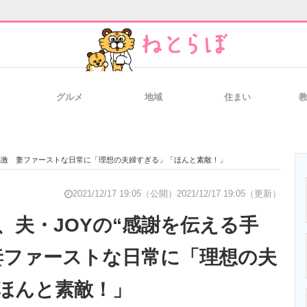
グルメ
地域
住まい
と未来を見通す
スマホと通信の最新トレンド
進化するPCとデ
に感激 妻ファーストな日常に「理想の夫婦すぎる」「ほんと素敵！」
のいまが分かる
企業ITのトレンドを詳説
経営リーダーの
2021/12/17 19:05（公開）
2021/12/17 19:05（更新）
、夫・JOYの“感謝を伝える手
妻ファーストな日常に「理想の夫
T製品の総合サイト
IT製品の技術・比較・事例
製造業のIT導入
ほんと素敵！」