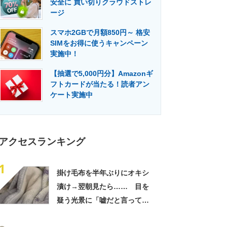
安全に 買い切りクラウドストレ
門メディア
建設×テクノロジーの最前線
ージ
スマホ2GBで月額850円～ 格安
SIMをお得に使うキャンペーン
実施中！
【抽選で5,000円分】Amazonギ
フトカードが当たる！読者アン
ケート実施中
アクセスランキング
1
掛け毛布を半年ぶりにオキシ
漬け→翌朝見たら…… 目を
疑う光景に「嘘だと言ってく
れ」「うちの毛布も怖くなっ