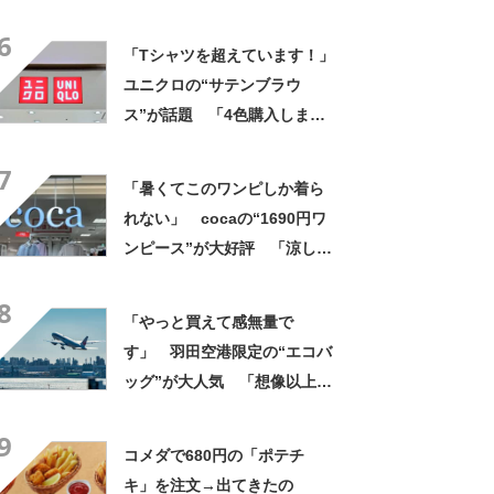
げですね」「育ててみた
6
い！」
「Tシャツを超えています！」
ユニクロの“サテンブラウ
ス”が話題 「4色購入しまし
た！」「着てると必ず褒めら
7
れる！！」
「暑くてこのワンピしか着ら
れない」 cocaの“1690円ワ
ンピース”が大好評 「涼しく
着られて、シワがよらない素
8
材感と薄さも◎」「大好きす
「やっと買えて感無量で
ぎて色違いも購入」
す」 羽田空港限定の“エコバ
ッグ”が大人気 「想像以上に
便利でした」「伊勢丹柄がお
9
しゃれで、使うたびに気分が
コメダで680円の「ポテチ
上がります」
キ」を注文→出てきたの