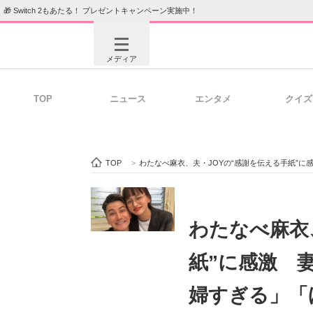
🎁 Switch 2もあたる！ プレゼントキャンペーン実施中！
メディア
TOP
ニュース
エンタメ
クイズ
注目記事を集めた総合ページ
ITの今
TOP
>
わたなべ麻衣、夫・JOYの“感謝を伝える手紙”
ビジネスと働き方のヒント
AI活用
わたなべ麻衣
紙”に感激 
ITエンジニア向け専門サイト
企業向けI
婦すぎる」「