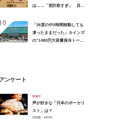
は……「逆詐欺すぎ」 目を
疑う光景に「量間違えた？
10
w」「溢れかえってますね」
「36度の中5時間移動しても
凍ったままだった」カインズ
の“1480円大容量保冷トー
ト”が好評 「1〜2日分の買い
物にちょうど良い」「この夏
は重宝しそう」の声
アンケート
実施中
声が好きな「日本のボーカリ
スト」は？
回答数：49556