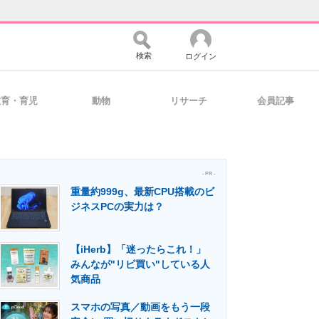
検索
ログイン
教育・育児
動物
リサーチ
会員記事
バイスの未来
好きが集まる 比べて選べる
- PR -
重量約999g、最新CPU搭載のビ
コミュニティ
マーケ×ITの今がよく分かる
ジネスPCの実力は？
【iHerb】「迷ったらこれ！」
・活用を支援
みんなが"リピ買い"している人
気商品
スマホの写真／動画をもう一段