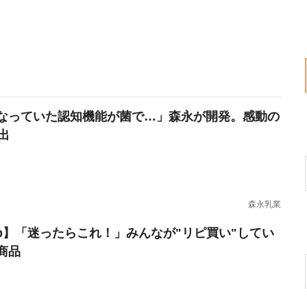
なっていた認知機能が菌で…」森永が開発。感動の
出
森永乳業
erb】「迷ったらこれ！」みんなが"リピ買い"してい
商品