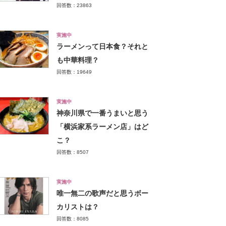
回答数：23863
実施中
ラーメンって日本食？それと
も中華料理？
回答数：19649
実施中
神奈川県で一番うまいと思う
「横浜家系ラーメン店」はど
こ？
回答数：8507
実施中
唯一無二の歌声だと思うボー
カリストは？
回答数：8085