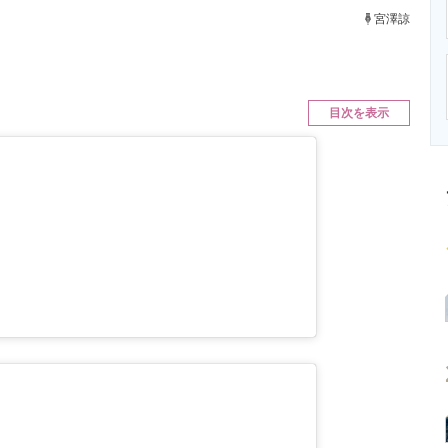
ニクス専門サイト
電子設計の基本と応用
エネルギーの専
宮澤諒
目次を表示