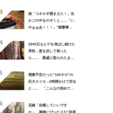
う見ても犬ですけど？って顔
3
してる」「ストレス消え去っ
娘「コオロギ捕まえた！」虫
た」
かごの中をのぞくと……「い
やぁぁあ！！！」“衝撃事
実”が160万再生「知らぬが
4
仏」
2845日もヒゲを伸ばし続けた
男性→意を決して剃った
ら…… 親戚に怒られたまさ
かの理由に「えぇwwwそんな
5
ぁ」「どんまいです」
廃棄予定だった“100キロ”の
巨大スイカ→8時間かけて切る
と…… 「こんなの初めて見
た」まさかの中身が450万再
6
生「すごすぎやろw」
花嫁「自慢していいです
か」 着物にぴったりな“祖母