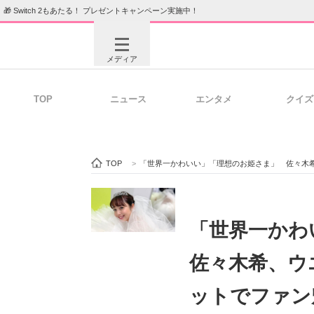
🎁 Switch 2もあたる！ プレゼントキャンペーン実施中！
メディア
TOP
ニュース
エンタメ
クイズ
注目記事を集めた総合ページ
ITの今
TOP
>
「世界一かわいい」「理想のお姫さま」 佐々木
ビジネスと働き方のヒント
AI活用
「世界一か
佐々木希、ウ
ITエンジニア向け専門サイト
企業向けI
ットでファン