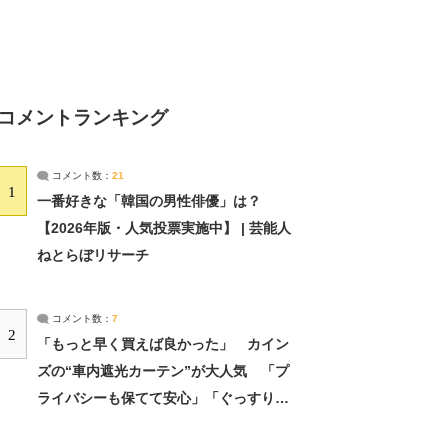
コメントランキング
コメント数：
21
1
一番好きな「韓国の男性俳優」は？
【2026年版・人気投票実施中】 | 芸能人
ねとらぼリサーチ
コメント数：
7
2
「もっと早く買えば良かった」 カイン
ズの“車内遮光カーテン”が大人気 「プ
ライバシーも保てて安心」「ぐっすり眠
れました」（2/2） | ライフ ねとらぼリ