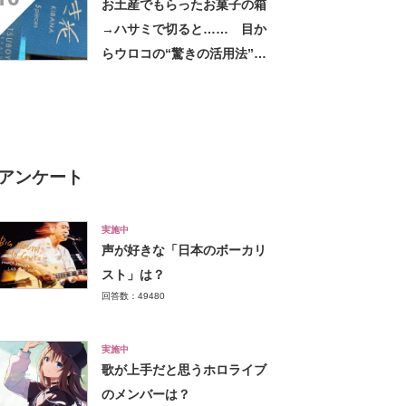
お土産でもらったお菓子の箱
→ハサミで切ると…… 目か
らウロコの“驚きの活用法”に
「知らなかった…」「発想力
が羨ましい」
アンケート
実施中
声が好きな「日本のボーカリ
スト」は？
回答数：49480
実施中
歌が上手だと思うホロライブ
のメンバーは？