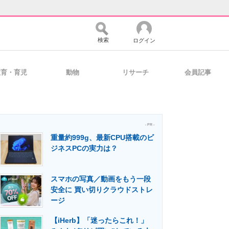
検索
ログイン
教育・育児
動物
リサーチ
会員記事
バイスの未来
好きが集まる 比べて選べる
- PR -
重量約999g、最新CPU搭載のビ
コミュニティ
マーケ×ITの今がよく分かる
ジネスPCの実力は？
スマホの写真／動画をもう一段
・活用を支援
安全に 買い切りクラウドストレ
ージ
【iHerb】「迷ったらこれ！」