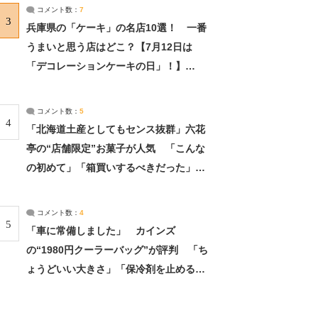
サーチ：2ページ目
コメント数：
7
3
兵庫県の「ケーキ」の名店10選！ 一番
うまいと思う店はどこ？【7月12日は
「デコレーションケーキの日」！】
（2/4） | 兵庫県 ねとらぼリサーチ：2ペ
ージ目
コメント数：
5
4
「北海道土産としてもセンス抜群」六花
亭の“店舗限定”お菓子が人気 「こんな
の初めて」「箱買いするべきだった」
（1/2） | 北海道 ねとらぼリサーチ
コメント数：
4
5
「車に常備しました」 カインズ
の“1980円クーラーバッグ”が評判 「ち
ょうどいい大きさ」「保冷剤を止めるベ
ルトが良い」（1/5） | ライフ ねとらぼ
リサーチ