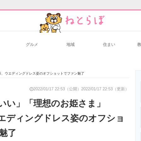
グルメ
地域
住まい
と未来を見通す
スマホと通信の最新トレンド
進化するPCとデ
希、ウエディングドレス姿のオフショットでファン魅了
のいまが分かる
企業ITのトレンドを詳説
経営リーダーの
2022/01/17 22:53（公開）
2022/01/17 22:53（更新）
わいい」「理想のお姫さま」
エディングドレス姿のオフショ
T製品の総合サイト
IT製品の技術・比較・事例
製造業のIT導入
魅了