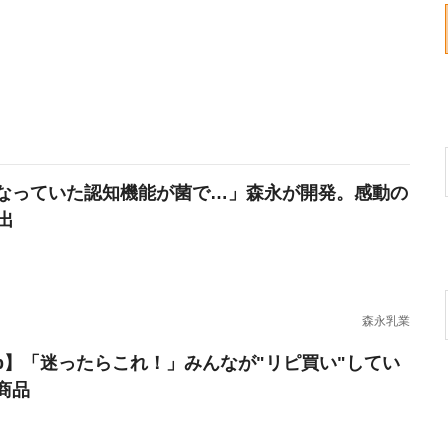
なっていた認知機能が菌で…」森永が開発。感動の
出
森永乳業
erb】「迷ったらこれ！」みんなが"リピ買い"してい
商品