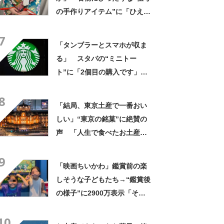
の手作りアイテム”に「ひえ
ー！」「センスが素晴らし
7
い」「モデルさんかと」
「タンブラーとスマホが収ま
る」 スタバの“ミニトー
ト”に「2個目の購入です」
「夏らしく涼しげ、そして軽
8
い」「店舗で見つけて即購入
「結局、東京土産で一番おい
しちゃいました」の声
しい」“東京の銘菓”に絶賛の
声 「人生で食べたお土産の
中でダントツで好き」「東京
9
に行くと必ず買う」「めっち
「映画ちいかわ」鑑賞前の楽
ゃリピしてます」
しそうな子どもたち→“鑑賞後
の様子”に2900万表示「そう
なるわなw」「分かるよ」
10
「いったい何が」