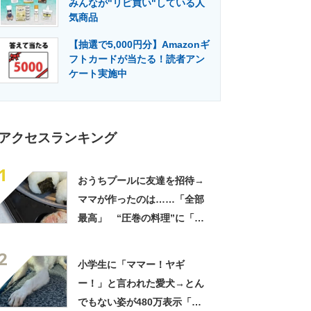
みんなが"リピ買い"している人
門メディア
建設×テクノロジーの最前線
気商品
【抽選で5,000円分】Amazonギ
フトカードが当たる！読者アン
ケート実施中
アクセスランキング
1
おうちプールに友達を招待→
ママが作ったのは……「全部
最高」 “圧巻の料理”に「う
っひょ～！」「勝手におっじ
2
ゃまっしまーーす！」
小学生に「ママー！ヤギ
ー！」と言われた愛犬→とん
でもない姿が480万表示「ど