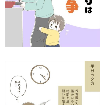
企業向けIT製品の総合サイト
IT製品の技術・比較・事例
製造業のIT導入・活用を支援
モノづくり技術者専門サイト
エレクトロニクス専門サイト
電子設計の基本と応用
エネルギーの専門メディア
建設×テクノロジーの最前線
ちょっと気になるネットの話題