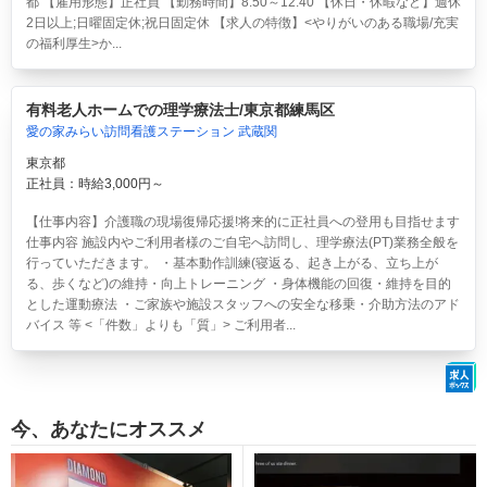
都 【雇用形態】正社員 【勤務時間】8:50～12:40 【休日・休暇など】週休
2日以上;日曜固定休;祝日固定休 【求人の特徴】<やりがいのある職場/充実
の福利厚生>か...
有料老人ホームでの理学療法士/東京都練馬区
愛の家みらい訪問看護ステーション 武蔵関
東京都
正社員：時給3,000円～
【仕事内容】介護職の現場復帰応援!将来的に正社員への登用も目指せます
仕事内容 施設内やご利用者様のご自宅へ訪問し、理学療法(PT)業務全般を
行っていただきます。 ・基本動作訓練(寝返る、起き上がる、立ち上が
る、歩くなど)の維持・向上トレーニング ・身体機能の回復・維持を目的
とした運動療法 ・ご家族や施設スタッフへの安全な移乗・介助方法のアド
バイス 等 <「件数」よりも「質」> ご利用者...
今、あなたにオススメ