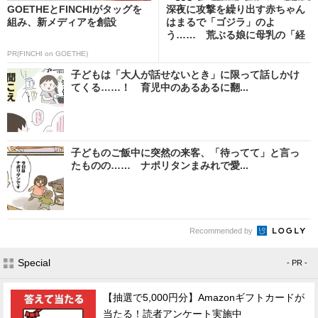
GOETHEとFINCHIがタッグを
深夜に攻撃を繰り出す赤ちゃん
組み、新メディアを創設
はまるで「ゴジラ」のよ
う…… 荒ぶる娘に母乳の「経
口...
PR(FINCHI on GOETHE)
子どもは「大人が話せないとき」に限って話しかけ
てくる……！ 育児中のあるあるに翻...
子どものご飯中に突然の来客、「待ってて」と言っ
たものの…… ナポリタンまみれで愛...
Recommended by
Special
- PR -
【抽選で5,000円分】Amazonギフトカードが
当たる！読者アンケート実施中