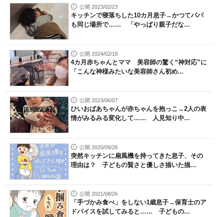
公開 2023/02/23
キッチンで寝落ちした10カ月息子→かつてパパ
も同じ場所で…… 「やっぱり親子だな...
公開 2024/02/18
4カ月赤ちゃんとママ 美容師の驚く“神対応”に
「こんな神様みたいな美容師さん初め...
公開 2023/06/07
ひいおばあちゃんが赤ちゃんを抱っこ→2人の表
情がみるみる変化して…… 人見知り中...
公開 2020/09/26
突然キッチンに扇風機を持ってきた息子、その
理由は？ 子どもの賢さと優しさ描いた描...
公開 2021/08/26
「手づかみ食べ」をしない1歳息子→保育士のア
ドバイスを試してみると…… 子どもの...