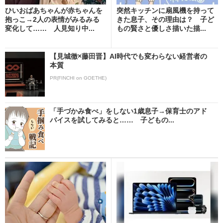
ひいおばあちゃんが赤ちゃんを
突然キッチンに扇風機を持って
抱っこ→2人の表情がみるみる
きた息子、その理由は？ 子ど
変化して…… 人見知り中...
もの賢さと優しさ描いた描...
【見城徹×藤田晋】AI時代でも変わらない経営者の
本質
PR(FINCHI on GOETHE)
「手づかみ食べ」をしない1歳息子→保育士のアド
バイスを試してみると…… 子どもの...