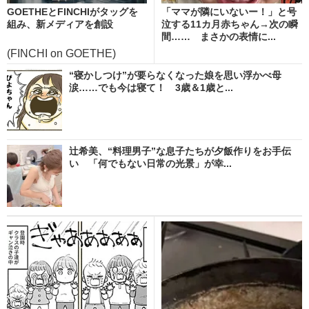
GOETHEとFINCHIがタッグを
「ママが隣にいないー！」と号
組み、新メディアを創設
泣する11カ月赤ちゃん→次の瞬
間…… まさかの表情に...
(FINCHI on GOETHE)
“寝かしつけ”が要らなくなった娘を思い浮かべ母
涙……でも今は寝て！ 3歳＆1歳と...
辻希美、“料理男子”な息子たちが夕飯作りをお手伝
い 「何でもない日常の光景」が幸...