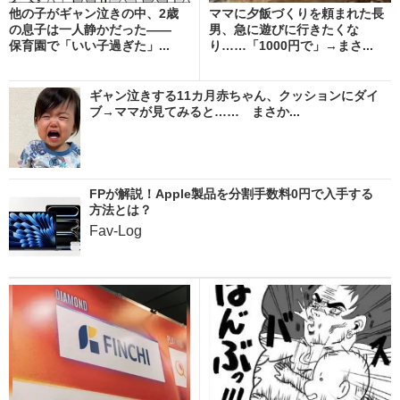
他の子がギャン泣きの中、2歳
ママに夕飯づくりを頼まれた長
の息子は一人静かだった――
男、急に遊びに行きたくな
保育園で「いい子過ぎた」...
り……「1000円で」→まさ...
ギャン泣きする11カ月赤ちゃん、クッションにダイ
ブ→ママが見てみると…… まさか...
FPが解説！Apple製品を分割手数料0円で入手する
方法とは？
Fav-Log