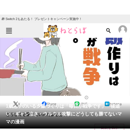
🎁 Switch 2もあたる！ プレゼントキャンペーン実施中！
ねとらぼメニュー
TOP
ニュース
エンタメ
クイズ
グルメ
地域
住まい
教育・育児
動物
リサーチ
2022/01/18 08:30（公開）
X
Share
LINE
hatena
会員記事
1歳息子のいる夕飯づくりは「毎日が戦争です」 後追
い・ギャン泣き・ウルウル攻撃にどうしても勝てないマ
どうしても勝てないんだよなぁ。
メディア
マの漫画
目次を表示
注目記事を集めた総合ページ