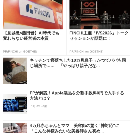
【見城徹×藤田晋】AI時代でも
FINCHI主催「IVS2026」トーク
変わらない経営者の本質
セッションが話題に！
PR(FINCHI on GOETHE)
PR(FINCHI on GOETHE)
キッチンで寝落ちした10カ月息子→かつてパパも同
じ場所で…… 「やっぱり親子だな...
FPが解説！Apple製品を分割手数料0円で入手する
方法とは？
PR(Fav-Log)
4カ月赤ちゃんとママ 美容師の驚く“神対応”に
「こんな神様みたいな美容師さん初め...