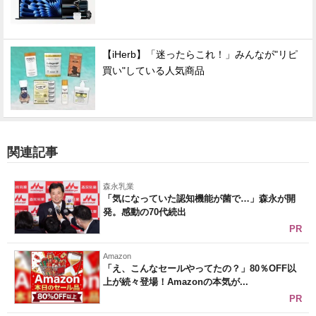
【iHerb】「迷ったらこれ！」みんなが"リピ
買い"している人気商品
関連記事
森永乳業
「気になっていた認知機能が菌で…」森永が開
発。感動の70代続出
PR
Amazon
「え、こんなセールやってたの？」80％OFF以
上が続々登場！Amazonの本気が...
PR