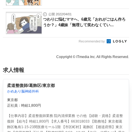
公開 2022/04/01
つわりに悩むママへ、6歳兄「おれがごはん作ろ
うか？」4歳妹「無理して笑わなくてい...
Recommended by
Copyright © ITmedia Inc. All Rights Reserved.
求人情報
柔道整復師/葛飾区/東京都
かめあり脳神経外科
東京都
正社員：時給1,800円
【仕事内容】柔道整復師業務 院内清掃業務 その他 【経験・資格】柔道整
復師 【給与】時給1,800円 【求人番号】663018033 【勤務地】東京都葛
飾区亀有1-15-23間医療モール1階 【市区町村】葛飾区 【都道府県】東京