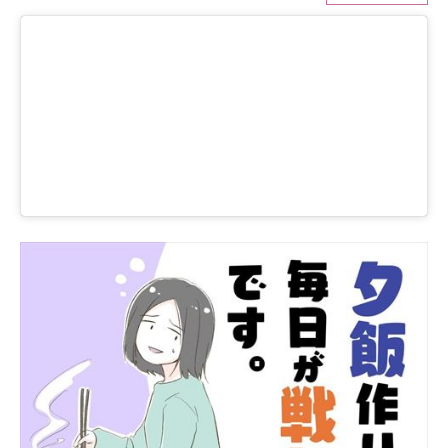
ITの今と未来を見通す
スマホと通信の最新トレンド
進化するPCとデバイスの未来
好きが集まる 比べて選べる
ビジネスと働き方のヒント
AI活用のいまが分かる
企業ITのトレンドを詳説
経営リーダーのコミュニティ
マーケ×ITの今がよく分かる
ITエンジニア向け専門サイト