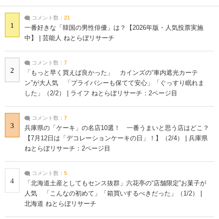
コメント数：
21
1
一番好きな「韓国の男性俳優」は？【2026年版・人気投票実施
中】 | 芸能人 ねとらぼリサーチ
コメント数：
7
2
「もっと早く買えば良かった」 カインズの“車内遮光カーテ
ン”が大人気 「プライバシーも保てて安心」「ぐっすり眠れま
した」（2/2） | ライフ ねとらぼリサーチ：2ページ目
コメント数：
7
3
兵庫県の「ケーキ」の名店10選！ 一番うまいと思う店はどこ？
【7月12日は「デコレーションケーキの日」！】（2/4） | 兵庫県
ねとらぼリサーチ：2ページ目
コメント数：
5
4
「北海道土産としてもセンス抜群」六花亭の“店舗限定”お菓子が
人気 「こんなの初めて」「箱買いするべきだった」（1/2） |
北海道 ねとらぼリサーチ