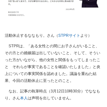
企業向けIT製品の総合サイト
IT製品の技術・比較・事例
製造業のIT導入・活用を支援
活動休止するななもり。さん（
STPRサイト
より）
モノづくり技術者専門サイト
STPRは、「ある女性との間にお子さんがいること、
エレクトロニクス専門サイト
その方との婚姻届は出していないこと、そして、そうい
電子設計の基本と応用
った方がいながら、他の女性と関係をもってしまったこ
と それらが事実であることを確認いたしました」と炎
エネルギーの専門メディア
上についての事実関係を認めました。議論を重ねた結
建設×テクノロジーの最前線
果、今回の活動休止に至ったとのこと。
ちょっと気になるネットの話題
なお、記事の執筆時点（3月12日10時30分）でななも
り。さん
本人
は声明を出していません。