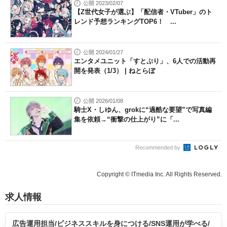
公開 2023/02/07
【Z世代女子が選ぶ】「配信者・VTuber」のト
レンド予想ランキングTOP6！ ...
公開 2024/01/27
エンタメユニット「すとぷり」、6人での活動再
開を発表（1/3） | ねとらぼ
公開 2026/01/08
騎士X・しゆん、grokに“過酷な要望”で写真編
集を依頼→“衝撃の仕上がり”に「...
Recommended by
Copyright © ITmedia Inc. All Rights Reserved.
求人情報
広告運用担当/ビジネススキルを身につける/SNS運用が学べる/