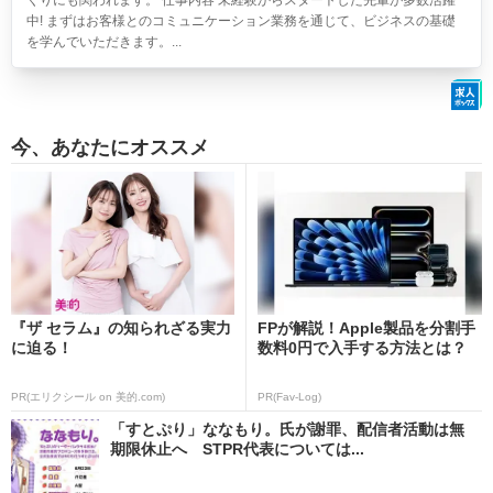
くりにも関われます。 仕事内容 未経験からスタートした先輩が多数活躍
中! まずはお客様とのコミュニケーション業務を通じて、ビジネスの基礎
を学んでいただきます。...
今、あなたにオススメ
『ザ セラム』の知られざる実力
FPが解説！Apple製品を分割手
に迫る！
数料0円で入手する方法とは？
PR(エリクシール on 美的.com)
PR(Fav-Log)
「すとぷり」ななもり。氏が謝罪、配信者活動は無
期限休止へ STPR代表については...