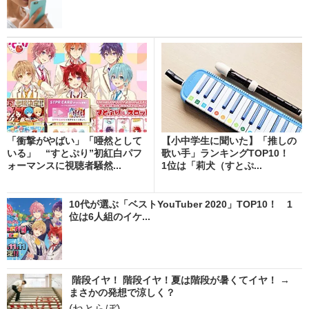
「衝撃がやばい」「唖然として
【小中学生に聞いた】「推しの
いる」 “すとぷり”初紅白パフ
歌い手」ランキングTOP10！
ォーマンスに視聴者騒然...
1位は「莉犬（すとぷ...
10代が選ぶ「ベストYouTuber 2020」TOP10！ 1
位は6人組のイケ...
階段イヤ！ 階段イヤ！夏は階段が暑くてイヤ！ →
まさかの発想で涼しく？
(ねとらぼ)