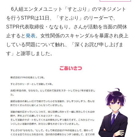
6人組エンタメユニット「すとぷり」のマネジメント
ITの今と未来を見通す
を行うSTPRは11日、「すとぷり」のリーダーで、
スマホと通信の最新トレンド
STPR代表取締役・ななもり。さんが活動を当面の間休
止すると
発表
。女性関係のスキャンダルを暴露され炎上
進化するPCとデバイスの未来
している問題について触れ、「深くお詫び申し上げま
好きが集まる 比べて選べる
す」と謝罪しました。
ビジネスと働き方のヒント
AI活用のいまが分かる
企業ITのトレンドを詳説
経営リーダーのコミュニティ
マーケ×ITの今がよく分かる
ITエンジニア向け専門サイト