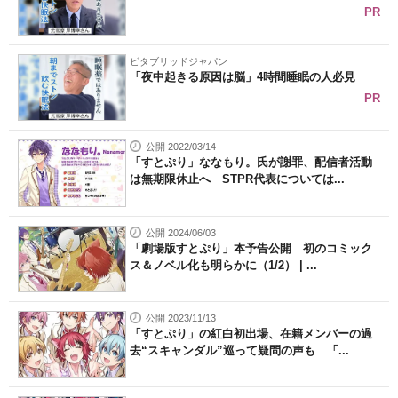
PR
ビタブリッドジャパン
「夜中起きる原因は脳」4時間睡眠の人必見
PR
公開 2022/03/14
「すとぷり」ななもり。氏が謝罪、配信者活動
は無期限休止へ STPR代表については...
公開 2024/06/03
「劇場版すとぷり」本予告公開 初のコミック
ス＆ノベル化も明らかに（1/2） | ...
公開 2023/11/13
「すとぷり」の紅白初出場、在籍メンバーの過
去“スキャンダル”巡って疑問の声も 「...