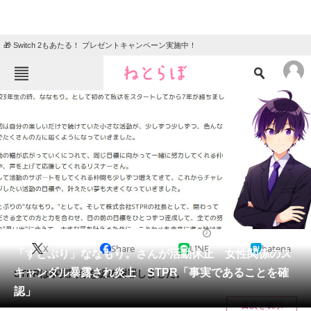
🎁 Switch 2もあたる！ プレゼントキャンペーン実施中！
ねとらぼメニュー
TOP
ニュース
エンタメ
クイズ
グルメ
地域
住まい
教育・育児
動物
リサーチ
2022/03/12 10:54（公開）
X
Share
LINE
hatena
会員記事
「すとぷり」ななもり。さんが活動休止 女性関係のス
キャンダル暴露され炎上 STPR「事実であることを確
STPRは事実関係を認め謝罪しました。
メディア
認」
目次を表示
注目記事を集めた総合ページ