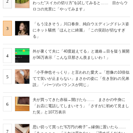
2
わった“スイカの切り方”を試してみると…… 目からウ
ロコの光景に「やってみます」
「もう泣きそう」川口春奈、純白ウエディングドレス姿
3
にネット騒然「ほんとに綺麗」「この笑顔が切なすぎ
る」
外が暑くて夫に「40度超えてる」と連絡→目を疑う展開
4
が36万表示「こんな旦那さん羨ましいわ！」
「小手伸也そっくり」と言われた愛犬→「想像の10倍似
5
てて笑いが止まらない」まさかの姿に「生き別れの兄弟
説」「パーツのバランスが同じ」
夫が買ってきた赤福→開けたら…… まさかの中身に
6
「お店に電話してしまいそう」「さすがに初めて見まし
た笑」と107万表示
思い切って買った“6万円の椅子”→縁側に置いたら……
7