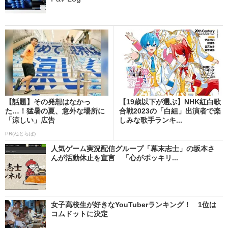
【話題】その発想はなかっ
【19歳以下が選ぶ】NHK紅白歌
た…！猛暑の夏、意外な場所に
合戦2023の「白組」出演者で楽
「涼しい」広告
しみな歌手ランキ...
PR(ねとらぼ)
人気ゲーム実況配信グループ「幕末志士」の坂本さ
んが活動休止を宣言 「心がポッキリ...
女子高校生が好きなYouTuberランキング！ 1位は
コムドットに決定