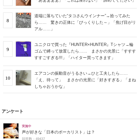
「あぁぁぁぁ」「これは座れない」「諦めてください」
道端に落ちていた“タコさんウインナー”→拾ってみた
8
ら…… 驚きの正体に「びっくりした～」「焦げ目がリ
アル……」
ユニクロで買った『HUNTER×HUNTER』Tシャツ→輪
9
ゴムで縛って放置したら…… まさかの光景に「すすす
すすごすぎる!!!」「ハイター買ってきます」
エアコンの振動音がうるさい→ひと工夫したら……
10
「え、待って」 まさかの光景に「好きすぎる」「まね
しちゃおうかな」
アンケート
実施中
声が好きな「日本のボーカリスト」は？
回答数：49437