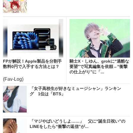
FPが解説！Apple製品を分割手
騎士X・しゆん、grokに“過酷な
数料0円で入手する方法とは？
要望”で写真編集を依頼→“衝撃
の仕上がり”に「...
(Fav-Log)
「女子高校生が好きなミュージシャン」ランキン
グ 1位は「BTS」
「マジやばいどうしよ……」 父に“誕生日祝い”の
LINEをしたら“衝撃の返信”が...