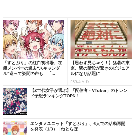
「すとぷり」の紅白初出場、在
【思わず見ちゃう！】猛暑の東
籍メンバーの過去“スキャンダ
京、駅の階段が驚きのビジュア
ル”巡って疑問の声も 「...
ルになり話題に
PR(ねとらぼ)
【Z世代女子が選ぶ】「配信者・VTuber」のトレン
ド予想ランキングTOP6！ ...
エンタメユニット「すとぷり」、6人での活動再開
を発表（1/3） | ねとらぼ