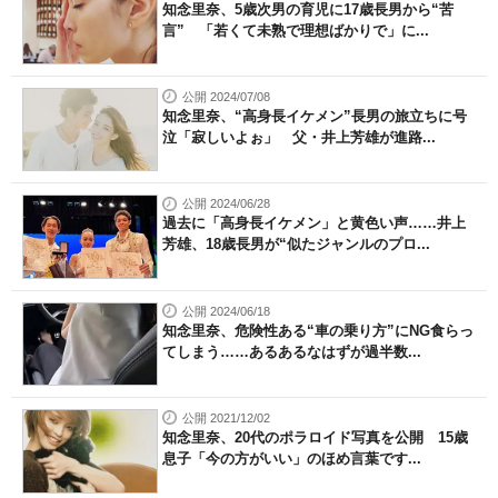
知念里奈、5歳次男の育児に17歳長男から“苦
言” 「若くて未熟で理想ばかりで」に...
公開 2024/07/08
知念里奈、“高身長イケメン”長男の旅立ちに号
泣「寂しいよぉ」 父・井上芳雄が進路...
公開 2024/06/28
過去に「高身長イケメン」と黄色い声……井上
芳雄、18歳長男が“似たジャンルのプロ...
公開 2024/06/18
知念里奈、危険性ある“車の乗り方”にNG食らっ
てしまう……あるあるなはずが過半数...
公開 2021/12/02
知念里奈、20代のポラロイド写真を公開 15歳
息子「今の方がいい」のほめ言葉です...