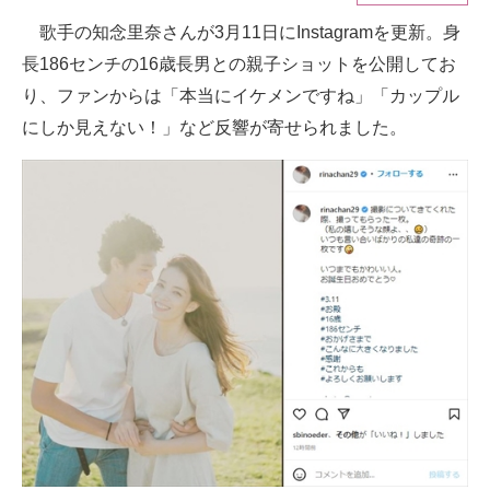
歌手の知念里奈さんが3月11日にInstagramを更新。身
ITの今と未来を見通す
長186センチの16歳長男との親子ショットを公開してお
スマホと通信の最新トレンド
り、ファンからは「本当にイケメンですね」「カップル
にしか見えない！」など反響が寄せられました。
進化するPCとデバイスの未来
好きが集まる 比べて選べる
ビジネスと働き方のヒント
AI活用のいまが分かる
企業ITのトレンドを詳説
経営リーダーのコミュニティ
マーケ×ITの今がよく分かる
ITエンジニア向け専門サイト