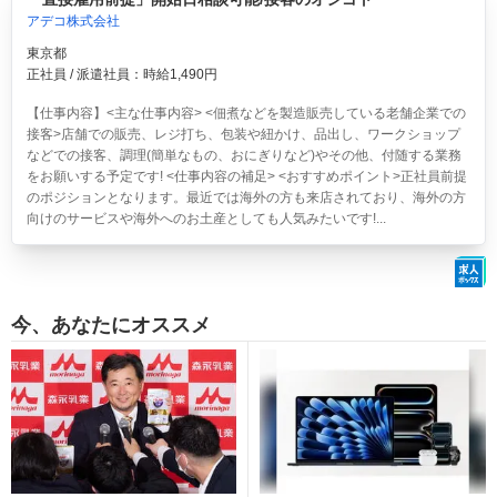
アデコ株式会社
東京都
正社員 / 派遣社員：時給1,490円
【仕事内容】<主な仕事内容> <佃煮などを製造販売している老舗企業での
接客>店舗での販売、レジ打ち、包装や紐かけ、品出し、ワークショップ
などでの接客、調理(簡単なもの、おにぎりなど)やその他、付随する業務
をお願いする予定です! <仕事内容の補足> <おすすめポイント>正社員前提
のポジションとなります。最近では海外の方も来店されており、海外の方
向けのサービスや海外へのお土産としても人気みたいです!...
今、あなたにオススメ