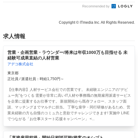
Recommended by
Copyright © ITmedia Inc. All Rights Reserved.
求人情報
営業・企画営業・ラウンダー/将来は年収1000万も目指せる 未
経験可成果直結の人材営業
アデコ株式会社
東京都
正社員 / 派遣社員：時給1,750円～
【仕事内容】人材サービス会社での営業です。 未経験エンジニアの“デビ
ュー先”をつくる 需要が非常に高いIT人材や事務職の無期雇用派遣サービス
を企業に提案するお仕事です。 新規開拓から既存フォロー、スタッフ面
談、マッチングまでマルチに担当。 丁寧な座学・同行研修があるため、営
業未経験の方も自慢のコミュ力と意欲でチャレンジできます! 実施中 LINE
でつながる「お仕事スタート応援キャンペーン」 <...
「直接雇用前提」開始日相談可能/接客のオシゴト