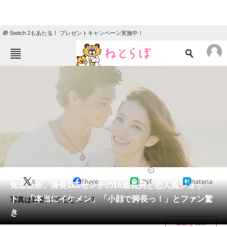
🎁 Switch 2もあたる！ プレゼントキャンペーン実施中！
ねとらぼメニュー
TOP
ニュース
エンタメ
クイズ
グルメ
地域
住まい
教育・育児
動物
リサーチ
2022/03/12 13:21（公開）
X
Share
LINE
hatena
会員記事
知念里奈、身長186センチの16歳長男と恋人風ショッ
ト 「本当にイケメン」「小顔で脚長っ！」とファン驚
写真は15歳ってこと……？
メディア
き
目次を表示
注目記事を集めた総合ページ