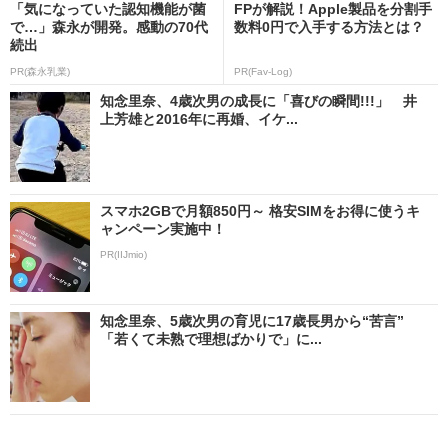
「気になっていた認知機能が菌
FPが解説！Apple製品を分割手
で…」森永が開発。感動の70代
数料0円で入手する方法とは？
続出
PR(森永乳業)
PR(Fav-Log)
知念里奈、4歳次男の成長に「喜びの瞬間!!!」 井
上芳雄と2016年に再婚、イケ...
スマホ2GBで月額850円～ 格安SIMをお得に使うキ
ャンペーン実施中！
PR(IIJmio)
知念里奈、5歳次男の育児に17歳長男から“苦言”
「若くて未熟で理想ばかりで」に...