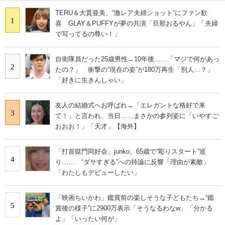
TERU＆大貫亜美、“激レア夫婦ショット”にファン歓
1
喜 GLAY＆PUFFYが夢の共演「旦那おるやん」「夫婦
で写ってるの尊い！」
自衛隊員だった25歳男性→10年後……「マジで何があっ
2
たの？」 衝撃の“現在の姿”が180万再生「別人…？」
「好きに生きんしゃい」
友人の結婚式へお呼ばれ→「エレガントな格好で来
3
て！」と言われ、当日……まさかの参列姿に「いやすご
おおお！」「天才」【海外】
「打首獄門同好会」junko、65歳で“彫りスタート”巡
4
り…… “ダサすぎる”への持論に反響「理由が素敵」
「わたしもデビューしたい」
「映画ちいかわ」鑑賞前の楽しそうな子どもたち→“鑑
5
賞後の様子”に2900万表示「そうなるわなw」「分かる
よ」「いったい何が」