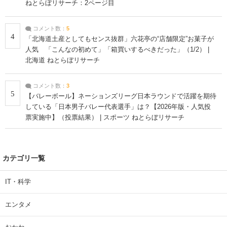
ねとらぼリサーチ：2ページ目
コメント数：
5
4
「北海道土産としてもセンス抜群」六花亭の“店舗限定”お菓子が
人気 「こんなの初めて」「箱買いするべきだった」（1/2） |
北海道 ねとらぼリサーチ
コメント数：
3
5
【バレーボール】ネーションズリーグ日本ラウンドで活躍を期待
している「日本男子バレー代表選手」は？【2026年版・人気投
票実施中】（投票結果） | スポーツ ねとらぼリサーチ
カテゴリ一覧
IT・科学
エンタメ