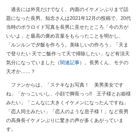
過去には外見だけでなく、内面のイケメンぶりまで話
題になった長男。知念さんは2021年12月の投稿で、20代
当時のポラロイド写真を長男に見せたところ「今の方が
いいよ」と最高の褒め言葉をもらったことを明かし、
「ルンルンで夕飯を作ろう。美味しいの作ろう」「天ま
で登りたい 天でご飯作って天で掃除したい」など有頂天
気分になっていました（
関連記事
）。長男くん、モテの
天才か……？
ファンからは、「ステキなお写真！ 美男美女です
ね」「かっこいいし、小顔で脚長っっ!! 王子様とお姫様
みたい」「こんなに大きくイケメンになったんですね」
「恋人同士みたい」「恋人のような息子様！」など長男
の高身長イケメンぶりに驚きの声が多くあがっていま
す。