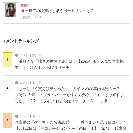
実施中
唯一無二の歌声だと思うボーカリストは？
回答数：8084
コメントランキング
コメント数：
21
1
一番好きな「韓国の男性俳優」は？【2026年版・人気投票実施
中】 | 芸能人 ねとらぼリサーチ
コメント数：
7
2
「もっと早く買えば良かった」 カインズの“車内遮光カーテ
ン”が大人気 「プライバシーも保てて安心」「ぐっすり眠れま
した」（2/2） | ライフ ねとらぼリサーチ：2ページ目
コメント数：
7
3
兵庫県の「ケーキ」の名店10選！ 一番うまいと思う店はどこ？
【7月12日は「デコレーションケーキの日」！】（2/4） | 兵庫県