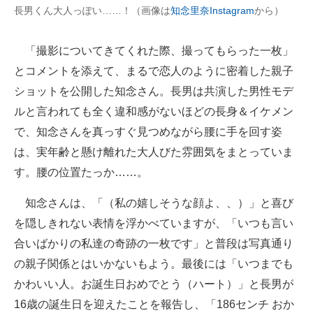
長男くん大人っぽい……！（画像は
知念里奈Instagram
から）
企業向けIT製品の総合サイト
IT製品の技術・比較・事例
「撮影についてきてくれた際、撮ってもらった一枚」
とコメントを添えて、まるで恋人のように密着した親子
製造業のIT導入・活用を支援
ショットを公開した知念さん。長男は共演した男性モデ
モノづくり技術者専門サイト
ルと言われても全く違和感がないほどの長身＆イケメン
で、知念さんを真っすぐ見つめながら腰に手を回す姿
エレクトロニクス専門サイト
は、実年齢と懸け離れた大人びた雰囲気をまとっていま
電子設計の基本と応用
す。腰の位置たっか……。
エネルギーの専門メディア
知念さんは、「（私の嬉しそうな顔よ、、）」と喜び
を隠しきれない表情を浮かべていますが、「いつも言い
建設×テクノロジーの最前線
合いばかりの私達の奇跡の一枚です」と普段は写真通り
ちょっと気になるネットの話題
の親子関係とはいかないもよう。最後には「いつまでも
かわいい人。お誕生日おめでとう（ハート）」と長男が
16歳の誕生日を迎えたことを報告し、「186センチ おか