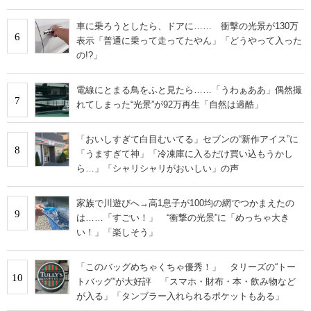
車に乗ろうとしたら、ドアに…… 衝撃の光景が130万
6
表示「普通に乗って走ってたやん」「どうやって入った
の!?」
電線にとまる鳥をふと見たら……「うわぁああ」偶然撮
7
れてしまった“光景”が92万再生「自然は過酷」
「おいしすぎて白目むいてる」セブンの“新作アイス”に
8
「うますぎて神」「冷凍庫に入るだけ買い込もうかし
ら…」「シャリシャリがおいしい」の声
家族で川遊びへ→高1息子が100均の網でつかまえたの
9
は……「すごい！」 “衝撃の光景”に「めっちゃ大き
い！」「楽しそう」
「このバッグめちゃくちゃ優秀！」 タリーズの“トー
10
トバッグ”が大好評 「スマホ・財布・本・飲み物など
が入る」「タンブラー入れられるポケットもある」