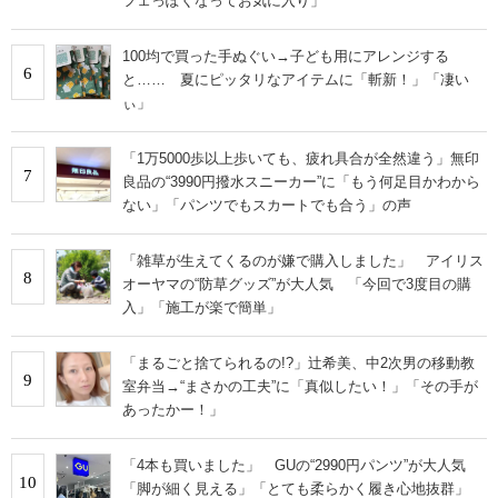
フェっぽくなってお気に入り」
100均で買った手ぬぐい→子ども用にアレンジする
6
と…… 夏にピッタリなアイテムに「斬新！」「凄い
ぃ」
「1万5000歩以上歩いても、疲れ具合が全然違う」無印
7
良品の“3990円撥水スニーカー”に「もう何足目かわから
ない」「パンツでもスカートでも合う」の声
「雑草が生えてくるのが嫌で購入しました」 アイリス
8
オーヤマの“防草グッズ”が大人気 「今回で3度目の購
入」「施工が楽で簡単」
「まるごと捨てられるの!?」辻希美、中2次男の移動教
9
室弁当→“まさかの工夫”に「真似したい！」「その手が
あったかー！」
「4本も買いました」 GUの“2990円パンツ”が大人気
10
「脚が細く見える」「とても柔らかく履き心地抜群」