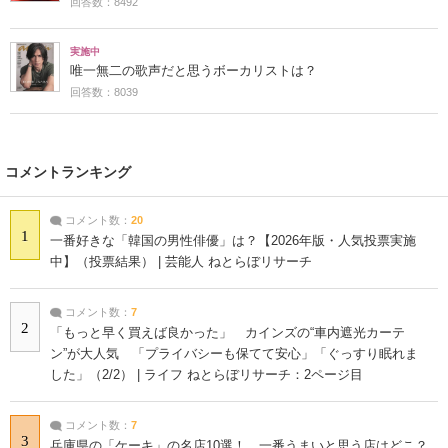
回答数：8492
実施中
唯一無二の歌声だと思うボーカリストは？
回答数：8039
コメントランキング
コメント数：
20
1
一番好きな「韓国の男性俳優」は？【2026年版・人気投票実施
中】（投票結果） | 芸能人 ねとらぼリサーチ
コメント数：
7
2
「もっと早く買えば良かった」 カインズの“車内遮光カーテ
ン”が大人気 「プライバシーも保てて安心」「ぐっすり眠れま
した」（2/2） | ライフ ねとらぼリサーチ：2ページ目
コメント数：
7
3
兵庫県の「ケーキ」の名店10選！ 一番うまいと思う店はどこ？