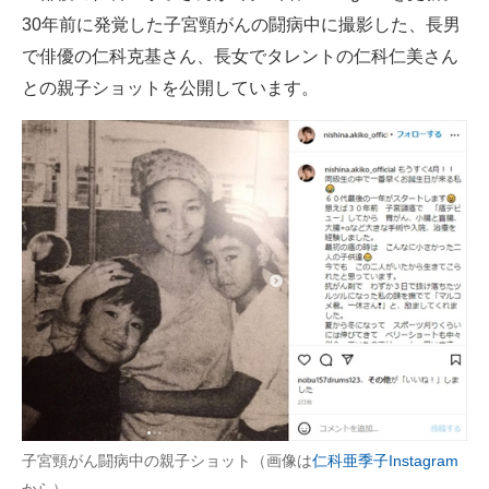
30年前に発覚した子宮頸がんの闘病中に撮影した、長男
ITの今と未来を見通す
で俳優の仁科克基さん、長女でタレントの仁科仁美さん
との親子ショットを公開しています。
スマホと通信の最新トレンド
進化するPCとデバイスの未来
好きが集まる 比べて選べる
ビジネスと働き方のヒント
AI活用のいまが分かる
企業ITのトレンドを詳説
経営リーダーのコミュニティ
マーケ×ITの今がよく分かる
子宮頸がん闘病中の親子ショット（画像は
仁科亜季子Instagram
ITエンジニア向け専門サイト