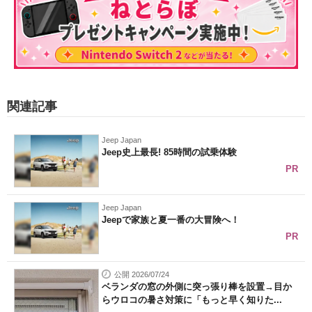
関連記事
Jeep Japan
Jeep史上最長! 85時間の試乗体験
PR
Jeep Japan
Jeepで家族と夏一番の大冒険へ！
PR
公開 2026/07/24
ベランダの窓の外側に突っ張り棒を設置→目か
らウロコの暑さ対策に「もっと早く知りた...