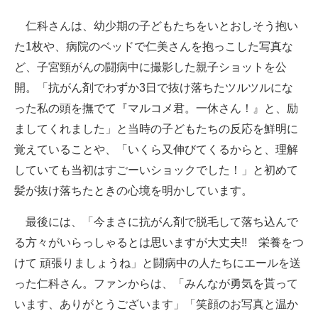
仁科さんは、幼少期の子どもたちをいとおしそう抱い
た1枚や、病院のベッドで仁美さんを抱っこした写真な
ど、子宮頸がんの闘病中に撮影した親子ショットを公
開。「抗がん剤でわずか3日で抜け落ちたツルツルにな
った私の頭を撫でて『マルコメ君。一休さん！』と、励
ましてくれました」と当時の子どもたちの反応を鮮明に
覚えていることや、「いくら又伸びてくるからと、理解
していても当初はすごーいショックでした！」と初めて
髪が抜け落ちたときの心境を明かしています。
最後には、「今まさに抗がん剤で脱毛して落ち込んで
る方々がいらっしゃるとは思いますが大丈夫!! 栄養をつ
けて 頑張りましょうね」と闘病中の人たちにエールを送
った仁科さん。ファンからは、「みんなが勇気を貰って
います、ありがとうございます」「笑顔のお写真と温か