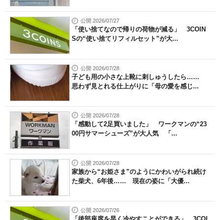
公開 2026/07/27
「使い捨てなので帰りの荷物が減る」 3COIN
Sの“使い捨てリフィルセット”が大...
公開 2026/07/28
子ども用の小さな上靴に刺しゅうしたら……
思わず見とれる仕上がりに「母の愛を感じ...
公開 2026/07/28
「感動して2足買いました」 ワークマンの“23
00円サマーシューズ”が大人気 「...
公開 2026/07/28
家族から“お姫さま”のようにかわいがられ続け
た柴犬、6年後…… 現在の姿に「大優...
公開 2026/07/26
「後部座席を早く冷やすことができる」 3COI