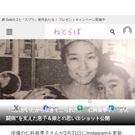
🎁 Switch 2と『スプラ』新作あたる！ プレゼントキャンペーン実施中
ねとらぼメニュー
TOP
ニュース
エンタメ
クイズ
グルメ
地域
住まい
教育・育児
動物
リサーチ
2022/03/23 13:28（公開）
X
Share
LINE
hatena
会員記事
「二人がいたから生きてこられた」 仁科亜季子、“がん
闘病”を支えた息子＆娘との思い出ショット公開
3度のがん手術を経験している仁科さん。
メディア
俳優の仁科亜季子さんが3月21日にInstagramを更新。
注目記事を集めた総合ページ