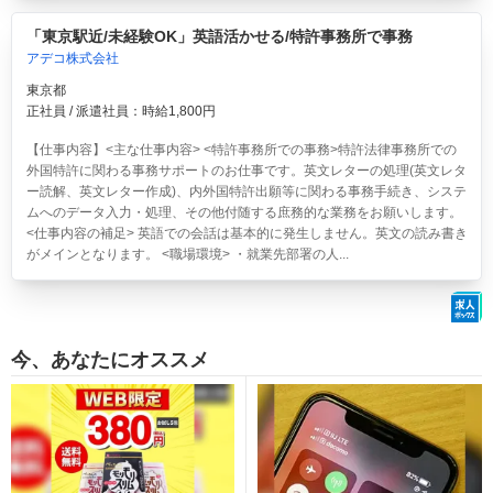
「東京駅近/未経験OK」英語活かせる/特許事務所で事務
アデコ株式会社
東京都
正社員 / 派遣社員：時給1,800円
【仕事内容】<主な仕事内容> <特許事務所での事務>特許法律事務所での
外国特許に関わる事務サポートのお仕事です。英文レターの処理(英文レタ
ー読解、英文レター作成)、内外国特許出願等に関わる事務手続き、システ
ムへのデータ入力・処理、その他付随する庶務的な業務をお願いします。
<仕事内容の補足> 英語での会話は基本的に発生しません。英文の読み書き
がメインとなります。 <職場環境> ・就業先部署の人...
今、あなたにオススメ