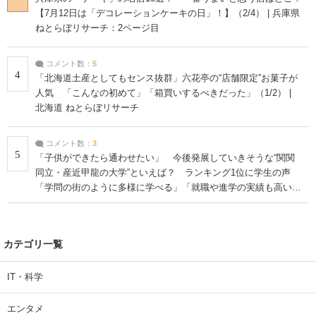
【7月12日は「デコレーションケーキの日」！】（2/4） | 兵庫県
ねとらぼリサーチ：2ページ目
コメント数：
5
4
「北海道土産としてもセンス抜群」六花亭の“店舗限定”お菓子が
人気 「こんなの初めて」「箱買いするべきだった」（1/2） |
北海道 ねとらぼリサーチ
コメント数：
3
5
「子供ができたら通わせたい」 今後発展していきそうな“関関
同立・産近甲龍の大学”といえば？ ランキング1位に学生の声
「学問の街のように多様に学べる」「就職や進学の実績も高い」
| 大学 ねとらぼリサーチ
カテゴリ一覧
IT・科学
エンタメ