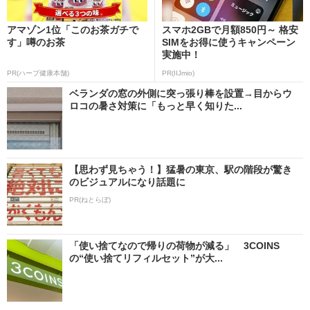
アマゾン1位「このお茶ガチで
スマホ2GBで月額850円～ 格安
す」噂のお茶
SIMをお得に使うキャンペーン
実施中！
PR(ハーブ健康本舗)
PR(IIJmio)
ベランダの窓の外側に突っ張り棒を設置→目からウ
ロコの暑さ対策に「もっと早く知りた...
【思わず見ちゃう！】猛暑の東京、駅の階段が驚き
のビジュアルになり話題に
PR(ねとらぼ)
「使い捨てなので帰りの荷物が減る」 3COINS
の“使い捨てリフィルセット”が大...