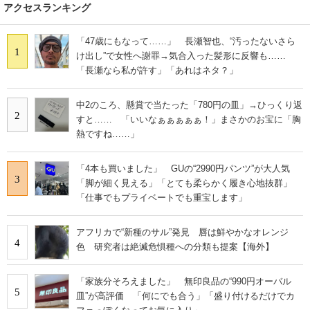
アクセスランキング
「47歳にもなって……」 長瀬智也、“汚ったないさら
1
け出し”で女性へ謝罪→気合入った髪形に反響も……
「長瀬なら私が許す」「あれはネタ？」
中2のころ、懸賞で当たった「780円の皿」→ひっくり返
2
すと…… 「いいなぁぁぁぁぁ！」まさかのお宝に「胸
熱ですね……」
「4本も買いました」 GUの“2990円パンツ”が大人気
3
「脚が細く見える」「とても柔らかく履き心地抜群」
「仕事でもプライベートでも重宝します」
アフリカで“新種のサル”発見 唇は鮮やかなオレンジ
4
色 研究者は絶滅危惧種への分類も提案【海外】
「家族分そろえました」 無印良品の“990円オーバル
5
皿”が高評価 「何にでも合う」「盛り付けるだけでカ