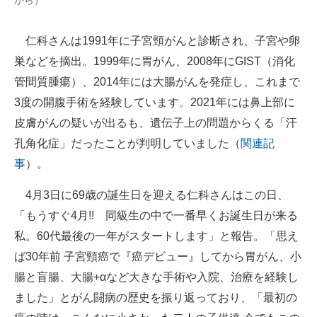
から）
企業向けIT製品の総合サイト
仁科さんは1991年に子宮頸がんと診断され、子宮や卵
IT製品の技術・比較・事例
巣などを摘出。1999年に胃がん、2008年にGIST（消化
製造業のIT導入・活用を支援
管間質腫瘍）、2014年には大腸がんを発症し、これまで
3度の開腹手術を経験しています。2021年には鼻上部に
モノづくり技術者専門サイト
皮膚がんの疑いが出るも、遺伝子上の問題からくる「汗
エレクトロニクス専門サイト
孔角化症」だったことが判明していました（
関連記
事
）。
電子設計の基本と応用
4月3日に69歳の誕生日を迎える仁科さんはこの日、
エネルギーの専門メディア
「もうすぐ4月!! 同級生の中で一番早くお誕生日が来る
建設×テクノロジーの最前線
私。60代最後の一年がスタートします」と報告。「思え
ば30年前 子宮頸癌で『癌デビュー』してから胃がん、小
ちょっと気になるネットの話題
腸と盲腸、大腸+αなど大きな手術や入院、治療を経験し
ました」とがん闘病の歴史を振り返っており、「最初の