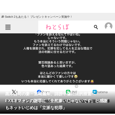
🎁 Switch 2もあたる！ プレゼントキャンペーン実施中！
ねとらぼメニュー
TOP
ニュース
エンタメ
クイズ
グルメ
地域
住まい
教育・育児
動物
リサーチ
2022/04/14 13:40（公開）
X
Share
LINE
hatena
会員記事
黒木啓司の妻・宮崎麗果、誹謗中傷に法的措置へ
EXILEファンの謝罪に「全然嫌いじゃないです」と感謝
宮崎さん「（ファンの）99％の方は好きとかの領域を超えて、尊
メディア
もネットいじめは「立派な犯罪」
いです」
注目記事を集めた総合ページ