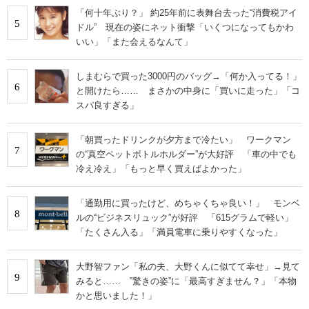
「何十年ぶり？」 約25年前に表舞台去った“消費税アイ
5
ドル” 現在の姿にネット衝撃「いくつになってもかわ
いい」「また会えるなんて」
しまむらで買った3000円のバッグ→「何か入ってる！」
6
と開けたら…… まさかの中身に「買いに走った」「コ
スパ良すぎる」
「朝買ったドリンクが夕方まで冷たい」 ワークマン
7
の“真空ペットボトルホルダー”が大好評 「車の中でも
冷え冷え」「もっと早く買えばよかった」
「通勤用に買ったけど、めちゃくちゃ良い！」 モンベ
8
ルの“ビジネスリュック”が好評 「615グラムで軽い」
「たくさん入る」「満員電車に乗りやすくなった」
大野智ファン「私の夫、大野くんに似てて幸せ」→見て
9
みると…… ‟驚きの姿”に「最高すぎません？」「本物
かと思いました！」