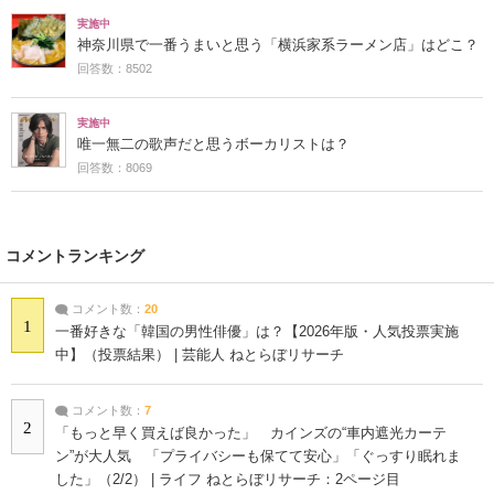
実施中
神奈川県で一番うまいと思う「横浜家系ラーメン店」はどこ？
回答数：8502
実施中
唯一無二の歌声だと思うボーカリストは？
回答数：8069
コメントランキング
コメント数：
20
1
一番好きな「韓国の男性俳優」は？【2026年版・人気投票実施
中】（投票結果） | 芸能人 ねとらぼリサーチ
コメント数：
7
2
「もっと早く買えば良かった」 カインズの“車内遮光カーテ
ン”が大人気 「プライバシーも保てて安心」「ぐっすり眠れま
した」（2/2） | ライフ ねとらぼリサーチ：2ページ目