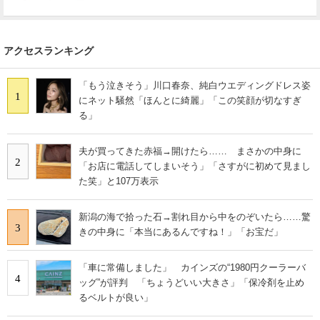
アクセスランキング
「もう泣きそう」川口春奈、純白ウエディングドレス姿
1
にネット騒然「ほんとに綺麗」「この笑顔が切なすぎ
る」
夫が買ってきた赤福→開けたら…… まさかの中身に
2
「お店に電話してしまいそう」「さすがに初めて見まし
た笑」と107万表示
新潟の海で拾った石→割れ目から中をのぞいたら……驚
3
きの中身に「本当にあるんですね！」「お宝だ」
「車に常備しました」 カインズの“1980円クーラーバ
4
ッグ”が評判 「ちょうどいい大きさ」「保冷剤を止め
るベルトが良い」