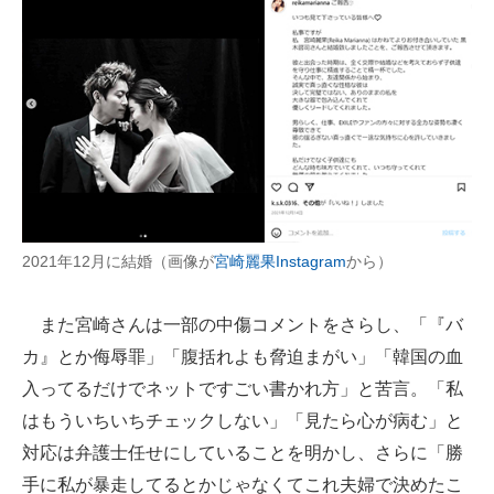
2021年12月に結婚（画像が
宮崎麗果Instagram
から）
また宮崎さんは一部の中傷コメントをさらし、「『バ
カ』とか侮辱罪」「腹括れよも脅迫まがい」「韓国の血
入ってるだけでネットですごい書かれ方」と苦言。「私
はもういちいちチェックしない」「見たら心が病む」と
対応は弁護士任せにしていることを明かし、さらに「勝
手に私が暴走してるとかじゃなくてこれ夫婦で決めたこ