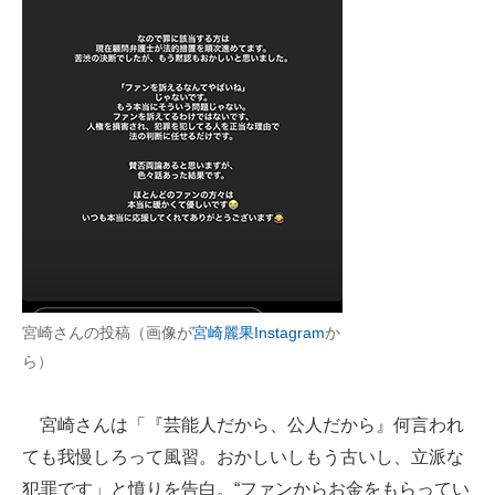
企業向けIT製品の総合サイト
IT製品の技術・比較・事例
製造業のIT導入・活用を支援
モノづくり技術者専門サイト
エレクトロニクス専門サイト
電子設計の基本と応用
エネルギーの専門メディア
宮崎さんの投稿（画像が
宮崎麗果Instagram
か
建設×テクノロジーの最前線
ら）
ちょっと気になるネットの話題
宮崎さんは「『芸能人だから、公人だから』何言われ
ても我慢しろって風習。おかしいしもう古いし、立派な
犯罪です」と憤りを告白。“ファンからお金をもらってい