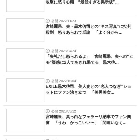
攻撃に怒り心頭 “最低すぎる掲示板”...
公開 2022/11/23
宮崎麗果、夫・黒木啓司との“キス写真”に批判
殺到 怒りあらわで反論 「よく分から...
公開 2023/04/24
「失礼だし怒られるよ」 宮崎麗果、夫への“ヒ
モ”疑惑に2人であきれ果てる 黒木啓...
公開 2022/10/04
EXILE黒木啓司、美人妻との“恋人つなぎ”ショ
ットにファン沸き立つ 「美男美女...
公開 2023/03/12
宮崎麗果、真っ白なフェラーリ納車でファン興
奮 「うわ かっこいい〜」「間違いなく...