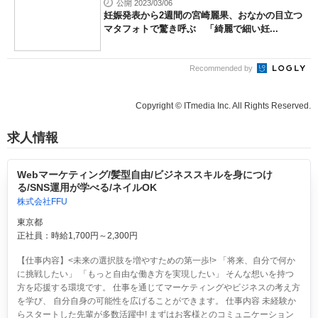
公開 2023/03/06
妊娠発表から2週間の宮崎麗果、おなかの目立つ
マタフォトで驚き呼ぶ 「綺麗で細い妊...
Recommended by
Copyright © ITmedia Inc. All Rights Reserved.
求人情報
Webマーケティング/髪型自由/ビジネススキルを身につけ
る/SNS運用が学べる/ネイルOK
株式会社FFU
東京都
正社員：時給1,700円～2,300円
【仕事内容】<未来の選択肢を増やすための第一歩!> 「将来、自分で何か
に挑戦したい」 「もっと自由な働き方を実現したい」 そんな想いを持つ
方を応援する環境です。 仕事を通じてマーケティングやビジネスの考え方
を学び、 自分自身の可能性を広げることができます。 仕事内容 未経験か
らスタートした先輩が多数活躍中! まずはお客様とのコミュニケーション