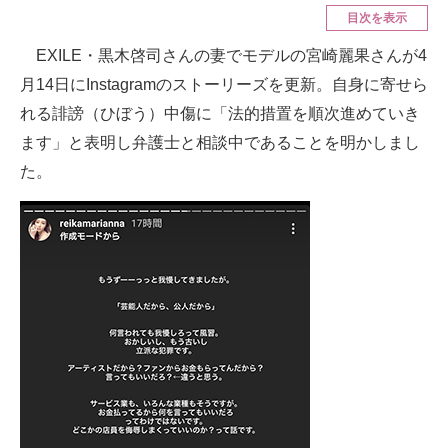
目次を表示
ITの今と未来を見通す
EXILE・黒木啓司さんの妻でモデルの宮崎麗果さんが4
月14日にInstagramのストーリーズを更新。自身に寄せら
スマホと通信の最新トレンド
れる誹謗（ひぼう）中傷に「法的措置を順次進めていき
進化するPCとデバイスの未来
ます」と表明し弁護士と相談中であることを明かしまし
た。
好きが集まる 比べて選べる
ビジネスと働き方のヒント
AI活用のいまが分かる
企業ITのトレンドを詳説
経営リーダーのコミュニティ
マーケ×ITの今がよく分かる
ITエンジニア向け専門サイト