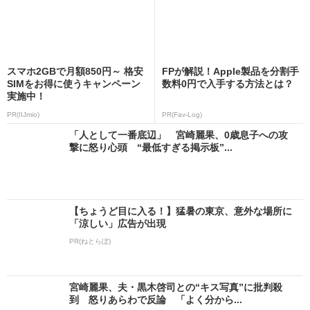
スマホ2GBで月額850円～ 格安
FPが解説！Apple製品を分割手
SIMをお得に使うキャンペーン
数料0円で入手する方法とは？
実施中！
PR(IIJmio)
PR(Fav-Log)
「人として一番底辺」 宮崎麗果、0歳息子への攻
撃に怒り心頭 “最低すぎる掲示板”...
【ちょうど目に入る！】猛暑の東京、意外な場所に
「涼しい」広告が出現
PR(ねとらぼ)
宮崎麗果、夫・黒木啓司との“キス写真”に批判殺
到 怒りあらわで反論 「よく分から...