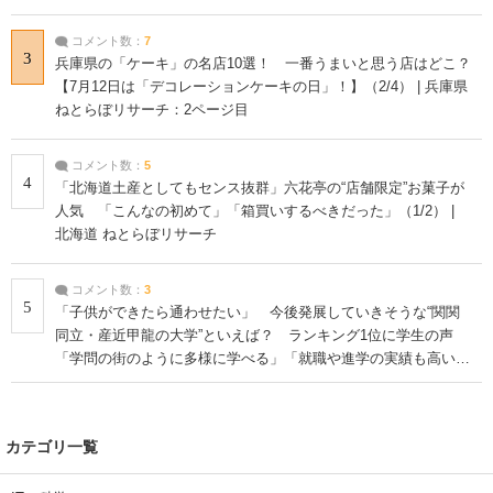
コメント数：
7
3
兵庫県の「ケーキ」の名店10選！ 一番うまいと思う店はどこ？
【7月12日は「デコレーションケーキの日」！】（2/4） | 兵庫県
ねとらぼリサーチ：2ページ目
コメント数：
5
4
「北海道土産としてもセンス抜群」六花亭の“店舗限定”お菓子が
人気 「こんなの初めて」「箱買いするべきだった」（1/2） |
北海道 ねとらぼリサーチ
コメント数：
3
5
「子供ができたら通わせたい」 今後発展していきそうな“関関
同立・産近甲龍の大学”といえば？ ランキング1位に学生の声
「学問の街のように多様に学べる」「就職や進学の実績も高い」
| 大学 ねとらぼリサーチ
カテゴリ一覧