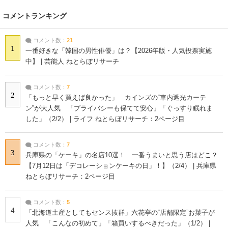
コメントランキング
コメント数：
21
1
一番好きな「韓国の男性俳優」は？【2026年版・人気投票実施
中】 | 芸能人 ねとらぼリサーチ
コメント数：
7
2
「もっと早く買えば良かった」 カインズの“車内遮光カーテ
ン”が大人気 「プライバシーも保てて安心」「ぐっすり眠れま
した」（2/2） | ライフ ねとらぼリサーチ：2ページ目
コメント数：
7
3
兵庫県の「ケーキ」の名店10選！ 一番うまいと思う店はどこ？
【7月12日は「デコレーションケーキの日」！】（2/4） | 兵庫県
ねとらぼリサーチ：2ページ目
コメント数：
5
4
「北海道土産としてもセンス抜群」六花亭の“店舗限定”お菓子が
人気 「こんなの初めて」「箱買いするべきだった」（1/2） |