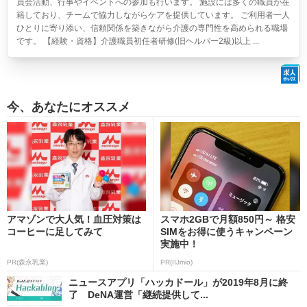
員会活動、行事やイベントへの参加も行います。 施設には多くの職員が在
籍しており、チームで協力しながらケアを提供しています。 ご利用者一人
ひとりに寄り添い、信頼関係を築きながら介護の専門性を高められる職場
です。 【経験・資格】介護職員初任者研修(旧ヘルパー2級)以上 ...
今、あなたにオススメ
アマゾンで大人気！血圧対策は
スマホ2GBで月額850円～ 格安
コーヒーに足してみて
SIMをお得に使うキャンペーン
実施中！
PR(森永乳業)
PR(IIJmio)
ニュースアプリ「ハッカドール」が2019年8月に終
了 DeNA運営「継続提供して...