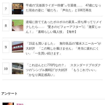
平成の“元仮面ライダー俳優”→引退後…… 47歳になっ
7
た現在の姿に「嘘だろ」「声出た」と108万再生
道端に捨ててあったボロボロの家具→持ち帰ってリメイ
8
クしたら…… “驚きのビフォーアフター”に「激変じゃ
ん！」「素晴らしい職人技」【海外】
「15足も買いました」 無印良品の“撥水スニーカー”が
9
大好評 「この靴しか履けません」「本当に疲れにく
い」「一生買い続けます」
「これほんとに770円なの？」 スタンダードプロダク
10
ツの“シンプル腕時計”が大好評 「もうこれでいい」
「かなり満足感高い」
アンケート
実施中