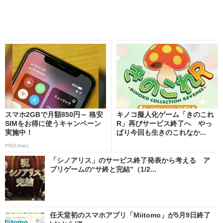
スマホ2GBで月額850円～ 格安
キノコ擬人化ゲーム「きのこれ
SIMをお得に使うキャンペーン
R」再びサービス終了へ やっ
実施中！
ぱり今回も生きのこれなか...
PR(IIJmio)
「シノアリス」のサービス終了発表から考える ア
プリゲームの“サ終と完結”（1/2...
任天堂初のスマホアプリ「Miitomo」が5月9日終了