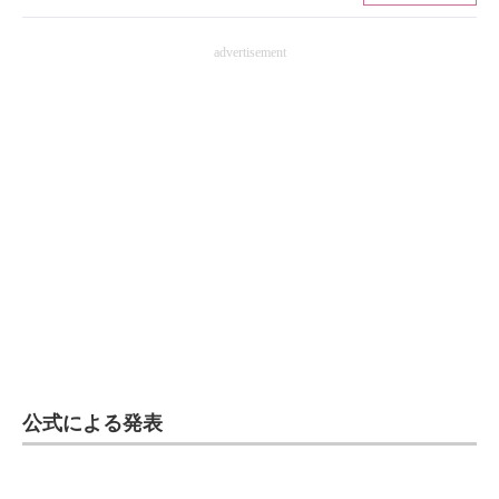
ITの今と未来を見通す
advertisement
スマホと通信の最新トレンド
進化するPCとデバイスの未来
好きが集まる 比べて選べる
ビジネスと働き方のヒント
AI活用のいまが分かる
企業ITのトレンドを詳説
経営リーダーのコミュニティ
公式による発表
マーケ×ITの今がよく分かる
ITエンジニア向け専門サイト