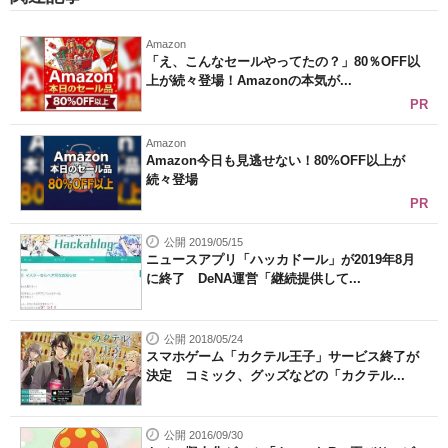
Amazon
「え、こんなセールやってたの？」80％OFF以
上が続々登場！Amazonの本気が...
PR
Amazon
Amazon今日も見逃せない！80%OFF以上が
続々登場
PR
公開 2019/05/15
ニュースアプリ「ハッカドール」が2019年8月
に終了 DeNA運営「継続提供して...
公開 2018/05/24
スマホゲーム「カクテル王子」サービス終了が
決定 コミック、グッズなどの「カクテル...
公開 2016/09/30