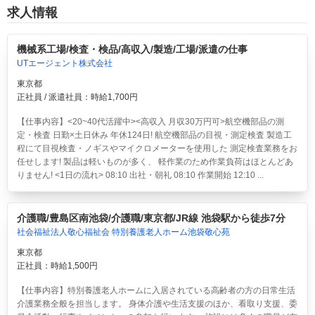
求人情報
機械系工場/検査・検品/高収入/製造/工場/派遣の仕事
UTエージェント株式会社
東京都
正社員 / 派遣社員：時給1,700円
【仕事内容】<20~40代活躍中><高収入 月収30万円可>航空機部品の測
定・検査 日勤×土日休み 年休124日!
航空機部品の目視・測定検査 製造工
程にて目視検査・ノギスやマイクロメーターを使用した 測定検査業務をお
任せします! 製品は軽いものが多く、 軽作業のため作業負荷はほとんどあ
りません! <1日の流れ> 08:10 出社・朝礼 08:10 作業開始 12:10 ...
介護職/豊島区南池袋/介護職/東京都/JR線 池袋駅から徒歩7分
社会福祉法人敬心福祉会 特別養護老人ホーム池袋敬心苑
東京都
正社員：時給1,500円
【仕事内容】特別養護老人ホームに入居されている高齢者の方の日常生活
介護業務全般を担当します。 身体介護や生活支援のほか、看取り支援、委