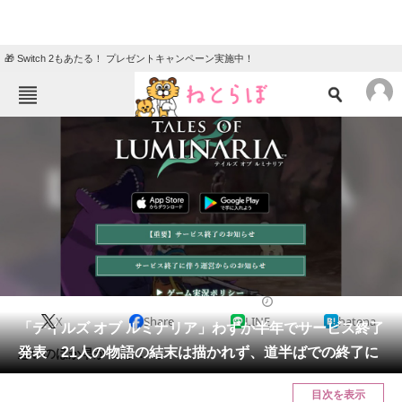
🎁 Switch 2もあたる！ プレゼントキャンペーン実施中！
ねとらぼメニュー
TOP
ニュース
エンタメ
クイズ
グルメ
地域
住まい
教育・育児
動物
リサーチ
2022/05/10 22:08（公開）
X
Share
LINE
hatena
会員記事
「テイルズ オブ ルミナリア」わずか半年でサービス終了
発表 21人の物語の結末は描かれず、道半ばでの終了に
思いのほか早かった……。
メディア
目次を表示
注目記事を集めた総合ページ