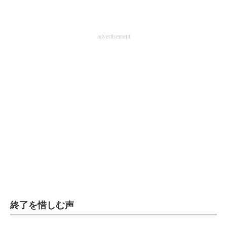
企業向けIT製品の総合サイト
IT製品の技術・比較・事例
advertisement
製造業のIT導入・活用を支援
モノづくり技術者専門サイト
エレクトロニクス専門サイト
電子設計の基本と応用
エネルギーの専門メディア
建設×テクノロジーの最前線
ちょっと気になるネットの話題
終了を惜しむ声