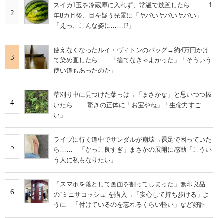
スイカ1玉を冷蔵庫に入れず、常温で放置したら…… 1
2
年8カ月後、目を疑う光景に「ヤバいヤバいヤバい」
「えっ、こんな姿に……!?」
使えなくなったルイ・ヴィトンのバッグ→約4万円かけ
3
て染め直したら……「捨てなきゃよかった」「そういう
使い道もあったのか」
草刈り中に見つけた葉っぱ→「まさかな」と思いつつ抜
4
いたら…… 驚きの正体に「お宝やね」「生命力すご
い」
ライブに行く道中でサンダルが崩壊→裸足で困っていた
5
ら…… 「かっこ良すぎ」まさかの展開に感動「こうい
う人に私もなりたい」
「スマホを落として画面を割ってしまった」無印良品
6
の“ミニサコッシュ”を購入→「安心して持ち歩ける」よ
うに 「付けているのを忘れるくらい軽い」など好評