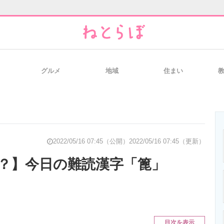
グルメ
地域
住まい
と未来を見通す
スマホと通信の最新トレンド
進化するPCとデ
のいまが分かる
企業ITのトレンドを詳説
経営リーダーの
2022/05/16 07:45（公開）
2022/05/16 07:45（更新）
？】今日の難読漢字「篦」
T製品の総合サイト
IT製品の技術・比較・事例
製造業のIT導入
目次を表示