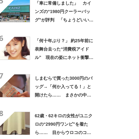
5
「車に常備しました」 カイ
ンズの“1980円クーラーバッ
グ”が評判 「ちょうどいい大
きさ」「保冷剤を止めるベル
6
トが良い」
「何十年ぶり？」 約25年前に
表舞台去った“消費税アイド
ル” 現在の姿にネット衝撃
「いくつになってもかわい
7
い」「また会えるなんて」
しまむらで買った3000円のバ
ッグ→「何か入ってる！」と
開けたら…… まさかの中身
に「買いに走った」「コスパ
8
良すぎる」
62歳・62キロの女性がユニク
ロの“2990円ワンピ”を着た
ら…… 目からウロコのコー