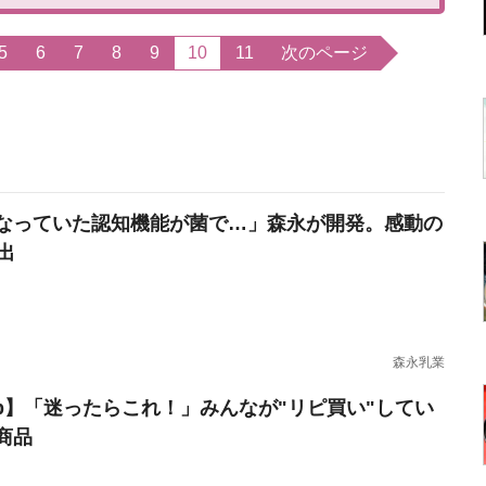
5
6
7
8
9
10
11
次のページ
なっていた認知機能が菌で…」森永が開発。感動の
出
森永乳業
erb】「迷ったらこれ！」みんなが"リピ買い"してい
商品