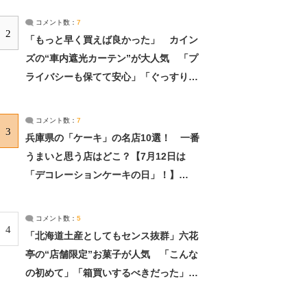
コメント数：
7
2
「もっと早く買えば良かった」 カイン
ズの“車内遮光カーテン”が大人気 「プ
ライバシーも保てて安心」「ぐっすり眠
れました」（2/2） | ライフ ねとらぼリ
サーチ：2ページ目
コメント数：
7
3
兵庫県の「ケーキ」の名店10選！ 一番
うまいと思う店はどこ？【7月12日は
「デコレーションケーキの日」！】
（2/4） | 兵庫県 ねとらぼリサーチ：2ペ
ージ目
コメント数：
5
4
「北海道土産としてもセンス抜群」六花
亭の“店舗限定”お菓子が人気 「こんな
の初めて」「箱買いするべきだった」
（1/2） | 北海道 ねとらぼリサーチ