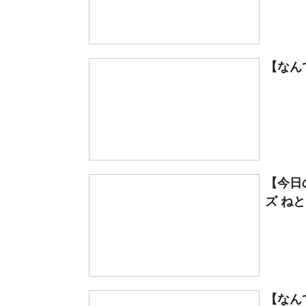
【なん
【今日
ズ ね
【なん