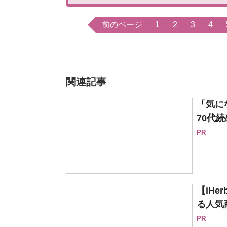
前のページ
1
2
3
4
関連記事
「気に
70代続
PR
【iH
る人気
PR