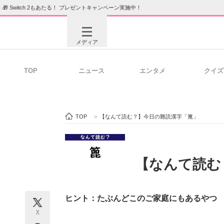
🎁 Switch 2もあたる！ プレゼントキャンペーン実施中！
メディア
TOP
ニュース
エンタメ
クイズ
注目記事を集めた総合ページ
ITの今
TOP
>
【なんて読む？】今日の難読漢字「篦」
ビジネスと働き方のヒント
AI活用
【なんて読む
ITエンジニア向け専門サイト
企業向けI
ヒント：たぶんどこのご家庭にもあるやつ
X