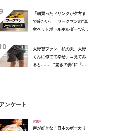
デに「全色ほしいくらい」
9
「参考になりました」
「朝買ったドリンクが夕方ま
で冷たい」 ワークマンの“真
空ペットボトルホルダー”が大
好評 「車の中でも冷え冷
10
え」「もっと早く買えばよか
大野智ファン「私の夫、大野
った」
くんに似てて幸せ」→見てみ
ると…… ‟驚きの姿”に「最
高すぎません？」「本物かと
思いました！」
アンケート
実施中
声が好きな「日本のボーカリ