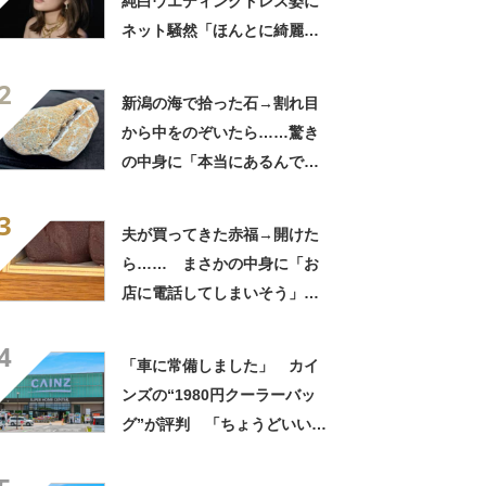
純白ウエディングドレス姿に
ネット騒然「ほんとに綺麗」
「この笑顔が切なすぎる」
2
新潟の海で拾った石→割れ目
から中をのぞいたら……驚き
の中身に「本当にあるんです
ね！」「お宝だ」
3
夫が買ってきた赤福→開けた
ら…… まさかの中身に「お
店に電話してしまいそう」
「さすがに初めて見ました
4
笑」と107万表示
「車に常備しました」 カイ
ンズの“1980円クーラーバッ
グ”が評判 「ちょうどいい大
きさ」「保冷剤を止めるベル
トが良い」