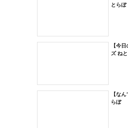
とらぼ
【今日
ズ ね
【なん
らぼ