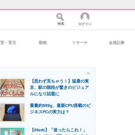
検索
ログイン
教育・育児
動物
リサーチ
会員記事
バイスの未来
好きが集まる 比べて選べる
- PR -
【思わず見ちゃう！】猛暑の東
コミュニティ
マーケ×ITの今がよく分かる
京、駅の階段が驚きのビジュア
ルになり話題に
重量約999g、最新CPU搭載のビ
・活用を支援
ジネスPCの実力は？
【iHerb】「迷ったらこれ！」