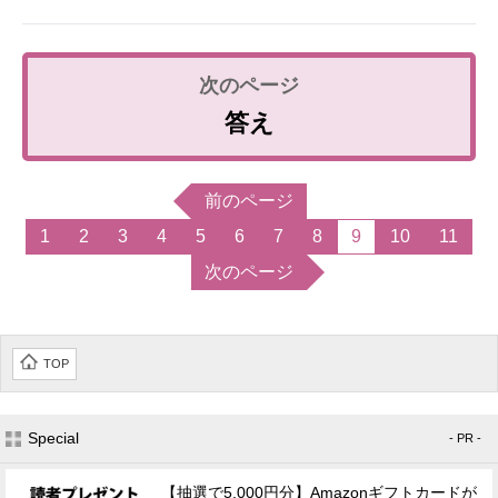
答え
前のページ
1
2
3
4
5
6
7
8
9
10
11
次のページ
TOP
Special
- PR -
【抽選で5,000円分】Amazonギフトカードが