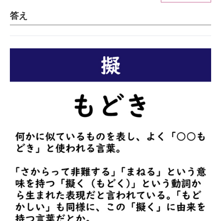
答え
ITの今と未来を見通す
スマホと通信の最新トレンド
進化するPCとデバイスの未来
好きが集まる 比べて選べる
ビジネスと働き方のヒント
AI活用のいまが分かる
企業ITのトレンドを詳説
経営リーダーのコミュニティ
マーケ×ITの今がよく分かる
ITエンジニア向け専門サイト