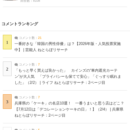
回答数：8108
コメントランキング
コメント数：
21
1
一番好きな「韓国の男性俳優」は？【2026年版・人気投票実施
中】 | 芸能人 ねとらぼリサーチ
コメント数：
7
2
「もっと早く買えば良かった」 カインズの“車内遮光カーテ
ン”が大人気 「プライバシーも保てて安心」「ぐっすり眠れま
した」（2/2） | ライフ ねとらぼリサーチ：2ページ目
コメント数：
7
3
兵庫県の「ケーキ」の名店10選！ 一番うまいと思う店はどこ？
【7月12日は「デコレーションケーキの日」！】（2/4） | 兵庫県
ねとらぼリサーチ：2ページ目
コメント数：
5