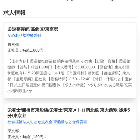
求人情報
柔道整復師/葛飾区/東京都
かめあり脳神経外科
東京都
正社員：時給1,800円
【仕事内容】柔道整復師業務 院内清掃業務 その他 【経験・資格】柔道整
復師 【給与】時給1,800円 【求人番号】663018033 【勤務地】東京都葛
飾区亀有1-15-23間医療モール1階 【市区町村】葛飾区 【都道府県】東京
都 【雇用形態】正社員 【勤務時間】8:50～12:40 【休日・休暇など】週休
2日以上;日曜固定休;祝日固定休 【求人の特徴】<やりがいのある職場/充実
の福利厚生>か...
栄養士/船橋市東船橋/栄養士/東京メトロ南北線 東大前駅 徒歩5
分/東京都
社会福祉法人ちとせ交友会 東船橋ちとせ保育園
東京都
正社員：時給1,180円～