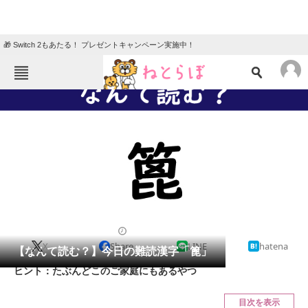
🎁 Switch 2もあたる！ プレゼントキャンペーン実施中！
ねとらぼメニュー
TOP
ニュース
エンタメ
クイズ
グルメ
地域
住まい
教育・育児
動物
リサーチ
2022/05/16 07:45（公開）
X
Share
LINE
hatena
会員記事
【なんて読む？】今日の難読漢字「篦」
ヒント：たぶんどこのご家庭にもあるやつ
メディア
目次を表示
注目記事を集めた総合ページ