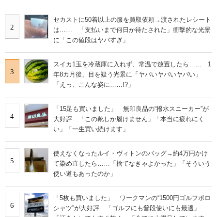
セカストに50着以上の服を買取依頼→渡されたレシート
2
は…… 「支払いまで何日か待たされた」衝撃的な光景
に「この値段はヤバすぎ」
スイカ1玉を冷蔵庫に入れず、常温で放置したら…… 1
3
年8カ月後、目を疑う光景に「ヤバいヤバいヤバい」
「えっ、こんな姿に……!?」
「15足も買いました」 無印良品の“撥水スニーカー”が
4
大好評 「この靴しか履けません」「本当に疲れにく
い」「一生買い続けます」
使えなくなったルイ・ヴィトンのバッグ→約4万円かけ
5
て染め直したら……「捨てなきゃよかった」「そういう
使い道もあったのか」
「5枚も買いました」 ワークマンの“1500円ゴルフポロ
6
シャツ”が大好評 「ゴルフにも普段使いにも最適」