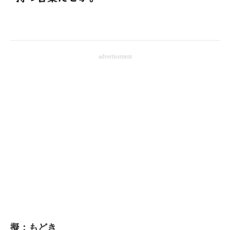
企業向けIT製品の総合サイト
IT製品の技術・比較・事例
製造業のIT導入・活用を支援
advertisement
モノづくり技術者専門サイト
エレクトロニクス専門サイト
電子設計の基本と応用
エネルギーの専門メディア
建設×テクノロジーの最前線
ちょっと気になるネットの話題
擬：もどき