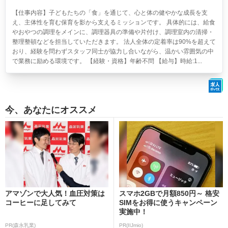
【仕事内容】子どもたちの「食」を通じて、心と体の健やかな成長を支
え、主体性を育む保育を影から支えるミッションです。 具体的には、給食
やおやつの調理をメインに、調理器具の準備や片付け、調理室内の清掃・
整理整頓などを担当していただきます。 法人全体の定着率は90%を超えて
おり、経験を問わずスタッフ同士が協力し合いながら、温かい雰囲気の中
で業務に励める環境です。 【経験・資格】年齢不問 【給与】時給:1...
今、あなたにオススメ
アマゾンで大人気！血圧対策は
スマホ2GBで月額850円～ 格安
コーヒーに足してみて
SIMをお得に使うキャンペーン
実施中！
PR(森永乳業)
PR(IIJmio)