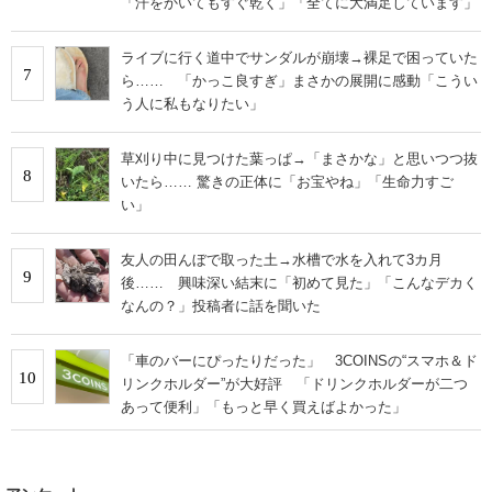
「汗をかいてもすぐ乾く」「全てに大満足しています」
ライブに行く道中でサンダルが崩壊→裸足で困っていた
7
ら…… 「かっこ良すぎ」まさかの展開に感動「こうい
う人に私もなりたい」
草刈り中に見つけた葉っぱ→「まさかな」と思いつつ抜
8
いたら…… 驚きの正体に「お宝やね」「生命力すご
い」
友人の田んぼで取った土→水槽で水を入れて3カ月
9
後…… 興味深い結末に「初めて見た」「こんなデカく
なんの？」投稿者に話を聞いた
「車のバーにぴったりだった」 3COINSの“スマホ＆ド
10
リンクホルダー”が大好評 「ドリンクホルダーが二つ
あって便利」「もっと早く買えばよかった」