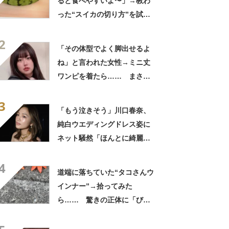
ると食べやすいよ〜」→教わ
った“スイカの切り方”を試し
てみると…… 目からウロコ
2
の光景に「やってみます」
「その体型でよく脚出せるよ
ね」と言われた女性→ミニ丈
ワンピを着たら…… まさか
の姿に「『マジか！』って叫
3
んだ」「スーパーオシャレ」
「もう泣きそう」川口春奈、
純白ウエディングドレス姿に
ネット騒然「ほんとに綺麗」
「この笑顔が切なすぎる」
4
道端に落ちていた“タコさんウ
インナー”→拾ってみた
ら…… 驚きの正体に「びっ
くりした～」「焦げ目がリア
ル……」