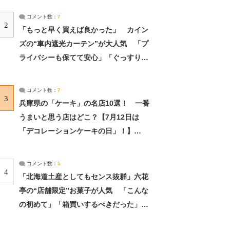
コメント数：
7
2
「もっと早く買えば良かった」 カイン
ズの“車内遮光カーテン”が大人気 「プ
ライバシーも保てて安心」「ぐっすり眠
れました」（2/2） | ライフ ねとらぼリ
サーチ：2ページ目
コメント数：
7
3
兵庫県の「ケーキ」の名店10選！ 一番
うまいと思う店はどこ？【7月12日は
「デコレーションケーキの日」！】
（2/4） | 兵庫県 ねとらぼリサーチ：2ペ
ージ目
コメント数：
5
4
「北海道土産としてもセンス抜群」六花
亭の“店舗限定”お菓子が人気 「こんな
の初めて」「箱買いするべきだった」
（1/2） | 北海道 ねとらぼリサーチ