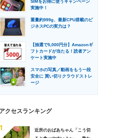
SIMをお得に使うキャンペーン
門メディア
建設×テクノロジーの最前線
実施中！
重量約999g、最新CPU搭載のビ
ジネスPCの実力は？
【抽選で5,000円分】Amazonギ
フトカードが当たる！読者アン
ケート実施中
スマホの写真／動画をもう一段
安全に 買い切りクラウドストレ
ージ
アクセスランキング
1
近所のおばあちゃん「こう切