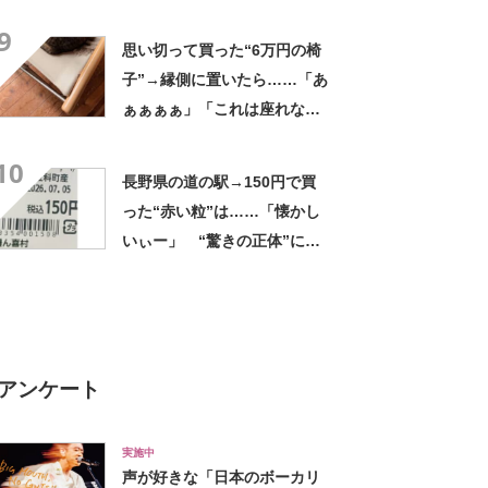
ましいわ！」
9
思い切って買った“6万円の椅
子”→縁側に置いたら……「あ
ぁぁぁぁ」「これは座れな
い」「諦めてください」
10
長野県の道の駅→150円で買
った“赤い粒”は……「懐かし
いぃー」 “驚きの正体”に
「実家や近所の庭になってた
なー」「昭和の思い出」
アンケート
実施中
声が好きな「日本のボーカリ