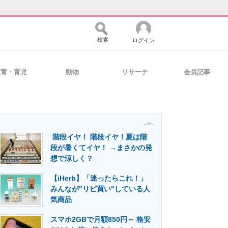
検索
ログイン
教育・育児
動物
リサーチ
会員記事
バイスの未来
好きが集まる 比べて選べる
- PR -
階段イヤ！ 階段イヤ！夏は階
コミュニティ
マーケ×ITの今がよく分かる
段が暑くてイヤ！ →まさかの発
想で涼しく？
【iHerb】「迷ったらこれ！」
・活用を支援
みんなが"リピ買い"している人
気商品
スマホ2GBで月額850円～ 格安