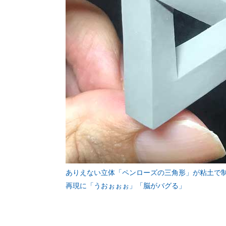
ありえない立体「ペンローズの三角形」が粘土で
再現に「うおぉぉぉ」「脳がバグる」