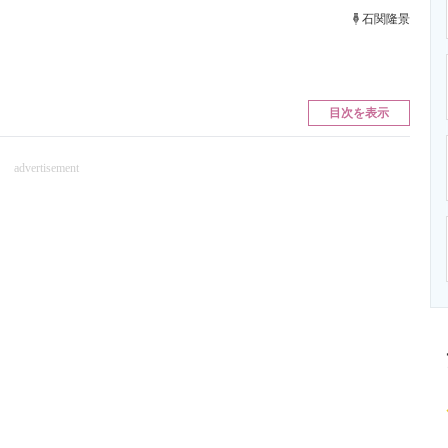
ニクス専門サイト
電子設計の基本と応用
エネルギーの専
石関隆景
目次を表示
advertisement