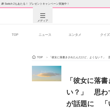
🎁 Switch 2もあたる！ プレゼントキャンペーン実施中！
メディア
TOP
ニュース
エンタメ
クイズ
注目記事を集めた総合ページ
ITの今
TOP
>
「彼女に落書きされたんだけど、よくない？」 思
ビジネスと働き方のヒント
AI活用
「彼女に落書
い？」 思わ
ITエンジニア向け専門サイト
企業向けI
が話題に 「