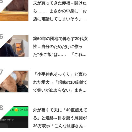
5
夫が買ってきた赤福→開けた
ら…… まさかの中身に「お
店に電話してしまいそう」
「さすがに初めて見ました
6
笑」と107万表示
築60年の団地で暮らす20代女
性→自分のためだけに作っ
た“夜ご飯”は…… 「これぞ
手料理」「こんな女性になり
7
たい！」
「小手伸也そっくり」と言わ
れた愛犬→「想像の10倍似て
て笑いが止まらない」まさか
の姿に「生き別れの兄弟説」
8
「パーツのバランスが同じ」
外が暑くて夫に「40度超えて
る」と連絡→目を疑う展開が
36万表示「こんな旦那さん羨