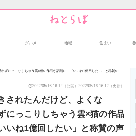
グルメ
地域
住まい
と未来を見通す
スマホと通信の最新トレンド
進化するPCとデ
わずにっこりしちゃう雲×猫の作品が話題に 「いいね1億回したい」と称賛の声
のいまが分かる
企業ITのトレンドを詳説
経営リーダーの
2022/05/16 16:12（公開）
2022/05/16 16:12（更新）
きされたんだけど、よくな
ずにっこりしちゃう雲×猫の作品
T製品の総合サイト
IT製品の技術・比較・事例
製造業のIT導入
いいね1億回したい」と称賛の声