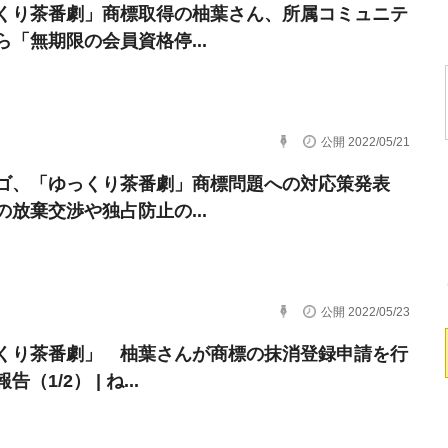
くり茶番劇」商標取得の柚葉さん、所属コミュニテ
ら「無期限の会員資格停...
公開 2022/05/21
ゴ、「ゆっくり茶番劇」商標問題への対応策発表
の放棄交渉や独占防止の...
公開 2022/05/23
くり茶番劇」 柚葉さんが商標の抹消登録申請を行
（1/2） | ね...