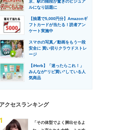
京、駅の階段が驚きのビジュア
門メディア
建設×テクノロジーの最前線
ルになり話題に
【抽選で5,000円分】Amazonギ
フトカードが当たる！読者アン
ケート実施中
スマホの写真／動画をもう一段
安全に 買い切りクラウドストレ
ージ
【iHerb】「迷ったらこれ！」
みんなが"リピ買い"している人
気商品
アクセスランキング
1
「その体型でよく脚出せるよ