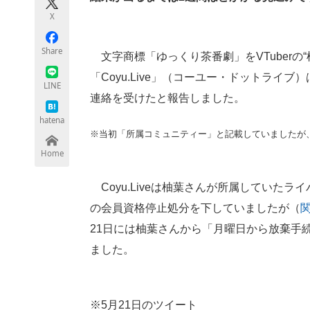
モノづくり技術者専門サイト
エレクトロ
X
Share
文字商標「ゆっくり茶番劇」をVTuberの
「Coyu.Live」（コーユー・ドットライ
ちょっと気になるネットの話題
LINE
連絡を受けたと報告しました。
hatena
※当初「所属コミュニティー」と記載していましたが
Home
Coyu.Liveは柚葉さんが所属していた
の会員資格停止処分を下していましたが（
21日には柚葉さんから「月曜日から放棄手続き
ました。
※5月21日のツイート