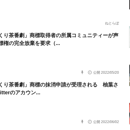
ねとらぼ
くり茶番劇」商標取得者の所属コミュニティーが声
標権の完全放棄を要求（...
公開 2022/05/20
くり茶番劇」商標の抹消申請が受理される 柚葉さ
tterのアカウン...
公開 2022/06/02