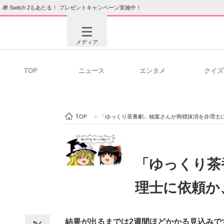
🎁 Switch 2もあたる！ プレゼントキャンペーン実施中！
メディア
TOP
ニュース
エンタメ
クイズ
注目記事を集めた総合ページ
ITの今
TOP
>
「ゆっくり茶番劇」柚葉さんが商標抹消を弁理士
ビジネスと働き方のヒント
AI活用
「ゆっくり茶
理士に依頼か
ITエンジニア向け専門サイト
企業向けI
結果が出るまでは2週間ほどかかる見込みで