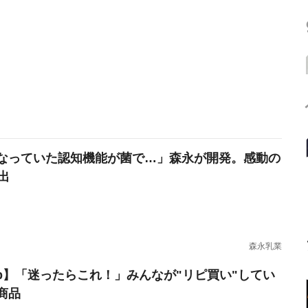
なっていた認知機能が菌で…」森永が開発。感動の
出
森永乳業
erb】「迷ったらこれ！」みんなが"リピ買い"してい
商品