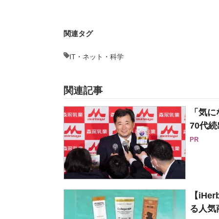
関連タグ
IT・ネット・科学
関連記事
「気に
70代続
PR
【iH
る人気