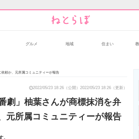
グルメ
地域
住まい
と未来を見通す
スマホと通信の最新トレンド
進化するPCとデ
に依頼か、元所属コミュニティーが報告
のいまが分かる
企業ITのトレンドを詳説
経営リーダーの
2022/05/23 18:26（公開）
2022/05/23 18:26（更新）
番劇」柚葉さんが商標抹消を弁
、元所属コミュニティーが報告
T製品の総合サイト
IT製品の技術・比較・事例
製造業のIT導入
す。