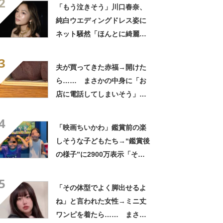
2
ぎて笑った」「何者？」
「もう泣きそう」川口春奈、
純白ウエディングドレス姿に
ネット騒然「ほんとに綺麗」
「この笑顔が切なすぎる」
3
夫が買ってきた赤福→開けた
ら…… まさかの中身に「お
店に電話してしまいそう」
「さすがに初めて見ました
4
笑」と107万表示
「映画ちいかわ」鑑賞前の楽
しそうな子どもたち→“鑑賞後
の様子”に2900万表示「そう
なるわなw」「分かるよ」
5
「いったい何が」
「その体型でよく脚出せるよ
ね」と言われた女性→ミニ丈
ワンピを着たら…… まさか