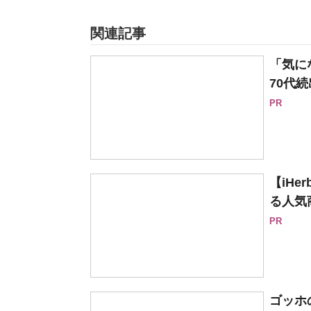
関連記事
「気に
70代続
PR
【iH
る人気
PR
ゴッホ