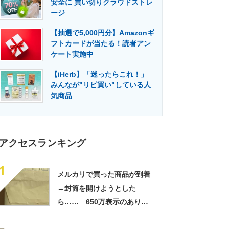
安全に 買い切りクラウドストレ
門メディア
建設×テクノロジーの最前線
ージ
【抽選で5,000円分】Amazonギ
フトカードが当たる！読者アン
ケート実施中
【iHerb】「迷ったらこれ！」
みんなが"リピ買い"している人
気商品
アクセスランキング
1
メルカリで買った商品が到着
→封筒を開けようとした
ら…… 650万表示のありえ
ない光景に「完全に想定外す