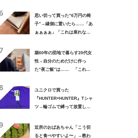
の姿に「『マジか！』って叫
6
んだ」「スーパーオシャレ」
思い切って買った“6万円の椅
子”→縁側に置いたら……「あ
ぁぁぁぁ」「これは座れな
い」「諦めてください」
7
築60年の団地で暮らす20代女
性→自分のためだけに作っ
た“夜ご飯”は…… 「これぞ
手料理」「こんな女性になり
8
たい！」
ユニクロで買った
『HUNTER×HUNTER』Tシャ
ツ→輪ゴムで縛って放置した
ら…… まさかの光景に「す
9
すすすすごすぎる!!!」「ハイ
近所のおばあちゃん「こう切
ター買ってきます」
ると食べやすいよ〜」→教わ