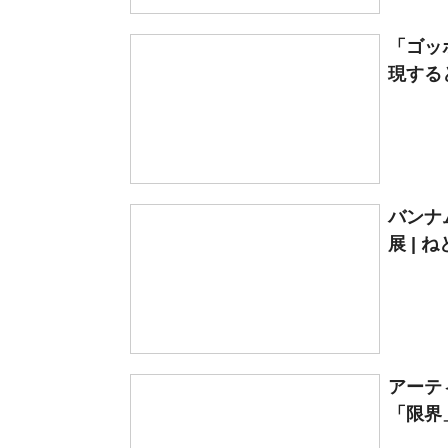
「ゴッ
現すると
バンナ
展 | 
アーテ
「限界