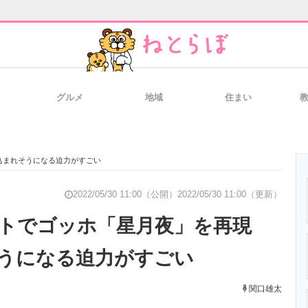
グルメ
地域
住まい
と未来を見通す
スマホと通信の最新トレンド
進化するPCとデ
込まれそうになる迫力がすごい
のいまが分かる
企業ITのトレンドを詳説
経営リーダーの
2022/05/30 11:00（公開）
2022/05/30 11:00（更新）
フトでゴッホ「星月夜」を再現
うになる迫力がすごい
T製品の総合サイト
IT製品の技術・比較・事例
製造業のIT導入
関口雄太