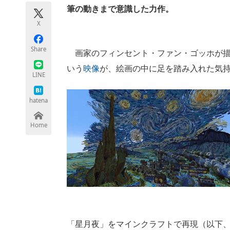
モノづくり技術者専門サイト
エレクトロ
筆の動きまで意識した力作。
X
Share
画家のフィンセント・ファン・ゴッホが描
ちょっと気になるネットの話題
いう
映像
が、絵画の中に足を踏み入れた気
LINE
hatena
Home
「星月夜」をマインクラフトで再現（以下