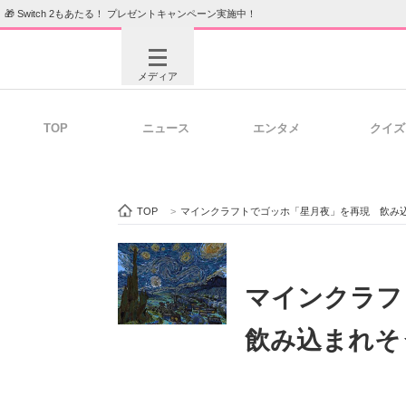
🎁 Switch 2もあたる！ プレゼントキャンペーン実施中！
メディア
TOP
ニュース
エンタメ
クイズ
注目記事を集めた総合ページ
ITの今
TOP
>
マインクラフトでゴッホ「星月夜」を再現 飲み
ビジネスと働き方のヒント
AI活用
マインクラ
飲み込まれそ
ITエンジニア向け専門サイト
企業向けI