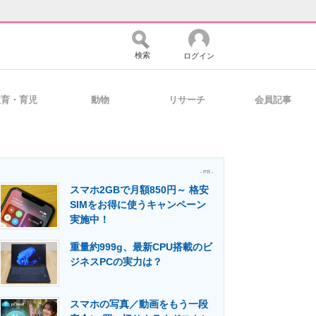
検索
ログイン
教育・育児
動物
リサーチ
会員記事
バイスの未来
好きが集まる 比べて選べる
- PR -
スマホ2GBで月額850円～ 格安
コミュニティ
マーケ×ITの今がよく分かる
SIMをお得に使うキャンペーン
実施中！
重量約999g、最新CPU搭載のビ
・活用を支援
ジネスPCの実力は？
スマホの写真／動画をもう一段