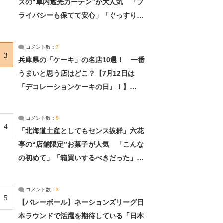
ズの“車内遮光カーテン”が大人気 「プ
ライバシーも保てて安心」「ぐっすり眠
れました」（2/2） | ライフ ねとらぼリ
サーチ：2ページ目
コメント数：
7
3
兵庫県の「ケーキ」の名店10選！ 一番
うまいと思う店はどこ？【7月12日は
「デコレーションケーキの日」！】
（2/4） | 兵庫県 ねとらぼリサーチ：2ペ
ージ目
コメント数：
5
4
「北海道土産としてもセンス抜群」六花
亭の“店舗限定”お菓子が人気 「こんな
の初めて」「箱買いするべきだった」
（1/2） | 北海道 ねとらぼリサーチ
コメント数：
3
5
【バレーボール】ネーションズリーグ日
本ラウンドで活躍を期待している「日本