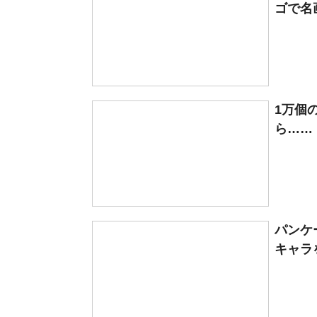
ゴで名
1万個
ら……
パンケ
キャラ