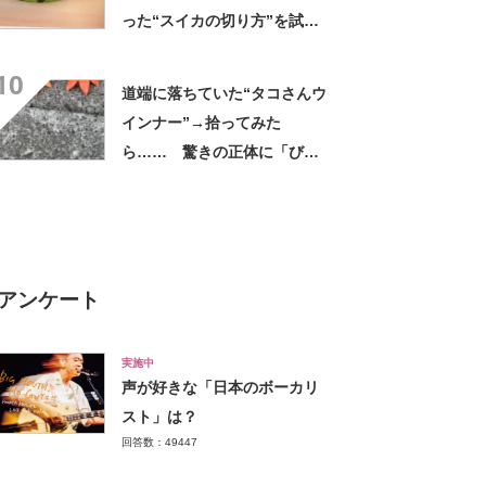
った“スイカの切り方”を試し
てみると…… 目からウロコ
10
の光景に「やってみます」
道端に落ちていた“タコさんウ
インナー”→拾ってみた
ら…… 驚きの正体に「びっ
くりした～」「焦げ目がリア
ル……」
アンケート
実施中
声が好きな「日本のボーカリ
スト」は？
回答数：49447