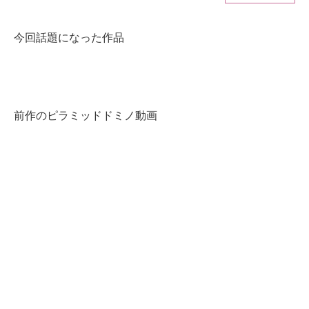
ITの今と未来を見通す
今回話題になった作品
スマホと通信の最新トレンド
進化するPCとデバイスの未来
前作のピラミッドドミノ動画
好きが集まる 比べて選べる
ビジネスと働き方のヒント
AI活用のいまが分かる
企業ITのトレンドを詳説
経営リーダーのコミュニティ
マーケ×ITの今がよく分かる
ITエンジニア向け専門サイト