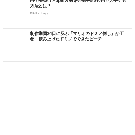
FPが解説！Apple製品を分割手数料0円で入手する
方法とは？
PR(Fav-Log)
制作期間24日に及ぶ「マリオのドミノ倒し」が圧
巻 積み上げたドミノでできたピーチ...