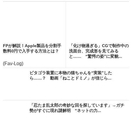
FPが解説！Apple製品を分割手
「化け物過ぎる」CGで制作中の
数料0円で入手する方法とは？
洗面台、完成形を見てみる
と…… “驚愕の姿”に変貌...
(Fav-Log)
ピタゴラ装置に本物の猫ちゃんを“実装”した
ら……？ 動画「ねことドミノ」が信じら...
「忍たま乱太郎の奇妙な回を探しています」→ガチ
勢がすぐに現れ謎解明 “ネットの力...