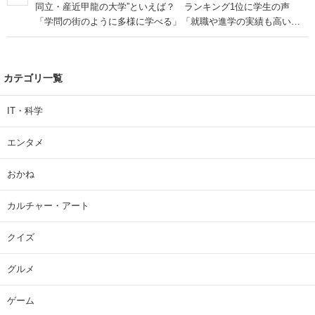
同立・産近甲龍の大学”といえば？ ランキング1位に学生の声
「学問の街のように多様に学べる」「就職や進学の実績も高い」
| 大学 ねとらぼリサーチ
カテゴリ一覧
IT・科学
エンタメ
おかね
カルチャー・アート
クイズ
グルメ
ゲーム