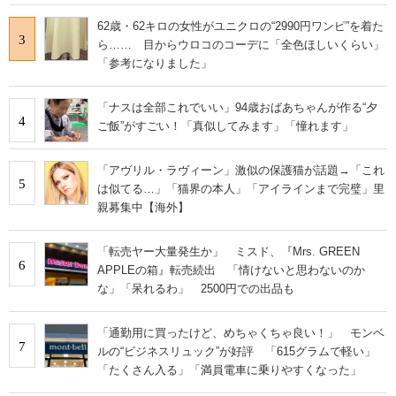
62歳・62キロの女性がユニクロの“2990円ワンピ”を着た
3
ら…… 目からウロコのコーデに「全色ほしいくらい」
「参考になりました」
「ナスは全部これでいい」94歳おばあちゃんが作る“夕
4
ご飯”がすごい！「真似してみます」「憧れます」
「アヴリル・ラヴィーン」激似の保護猫が話題→「これ
5
は似てる…」「猫界の本人」「アイラインまで完璧」里
親募集中【海外】
「転売ヤー大量発生か」 ミスド、『Mrs. GREEN
6
APPLEの箱』転売続出 「情けないと思わないのか
な」「呆れるわ」 2500円での出品も
「通勤用に買ったけど、めちゃくちゃ良い！」 モンベ
7
ルの“ビジネスリュック”が好評 「615グラムで軽い」
「たくさん入る」「満員電車に乗りやすくなった」