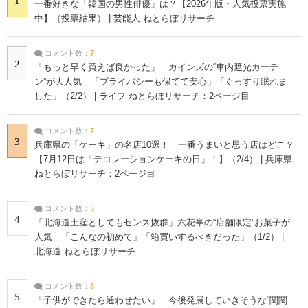
1
一番好きな「韓国の男性俳優」は？【2026年版・人気投票実施
中】（投票結果） | 芸能人 ねとらぼリサーチ
コメント数：
7
2
「もっと早く買えば良かった」 カインズの“車内遮光カーテ
ン”が大人気 「プライバシーも保てて安心」「ぐっすり眠れま
した」（2/2） | ライフ ねとらぼリサーチ：2ページ目
コメント数：
7
3
兵庫県の「ケーキ」の名店10選！ 一番うまいと思う店はどこ？
【7月12日は「デコレーションケーキの日」！】（2/4） | 兵庫県
ねとらぼリサーチ：2ページ目
コメント数：
5
4
「北海道土産としてもセンス抜群」六花亭の“店舗限定”お菓子が
人気 「こんなの初めて」「箱買いするべきだった」（1/2） |
北海道 ねとらぼリサーチ
コメント数：
3
5
「子供ができたら通わせたい」 今後発展していきそうな“関関