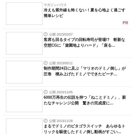
マガジンハウス
冷えも紫外線も怖くない！夏を心地よく過ごす
簡単レシピ
PR
公開 2023/02/07
客席も回るタイプの回転寿司が登場!? 斬新な
空想CGに「遊園地よりハード」「座る...
公開 2023/05/11
制作期間24日に及ぶ「マリオのドミノ倒し」が
圧巻 積み上げたドミノでできたピーチ...
公開 2023/11/05
6000万再生の伝説を持つ「ねことドミノ」、新
たなチャレンジ公開 驚きの完成度に...
公開 2013/11/28
まるでドミノのピタゴラスイッチ あらゆるト
リックを駆使したドミノ倒し動画がすごい...