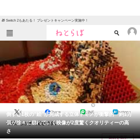
🎁 Switch 2もあたる！ プレゼントキャンペーン実施中！
ねとらぼメニュー
TOP
ニュース
エンタメ
クイズ
グルメ
地域
住まい
教育・育児
動物
リサーチ
2022/05/31 07:00（公開）
X
Share
LINE
hatena
会員記事
倒すと1枚の“絵”が完成する立体ドミノが衝撃的 約1万
個が徐々に崩れていく映像が2度驚くクオリティーの高
種明かしがまた驚きです。
メディア
さ
目次を表示
注目記事を集めた総合ページ