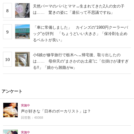
天然パーマのパパとママ→生まれてきた2人の女の子
8
は…… 驚きの姿に「遺伝って不思議ですね」
「車に常備しました」 カインズの“1980円クーラーバ
9
ッグ”が評判 「ちょうどいい大きさ」「保冷剤を止め
るベルトが良い」
小6娘が修学旅行で栃木へ→帰宅後、取り出したの
10
は…… 母仰天の“まさかのお土産”に「仕掛けが凄すぎ
る!!」「娘から賄賂がw」
アンケート
実施中
声が好きな「日本のボーカリスト」は？
回答数：49368
実施中