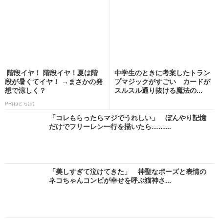
階段イヤ！ 階段イヤ！夏は階
中学生のときに考案したトラン
段が暑くてイヤ！ →まさかの発
プマジックがすごい カードが
想で涼しく？
スルスル通り抜ける魔法の...
PR(ねとらぼ)
「コレもらったらマジでうれしい」 ぼんやり記憶
だけでフリーレン一行を描いたら……...
「美しすぎて泣けてきた」 神聖なポーズと表情の
ネコちゃんコンビが幸せを呼ぶ猫神さ...