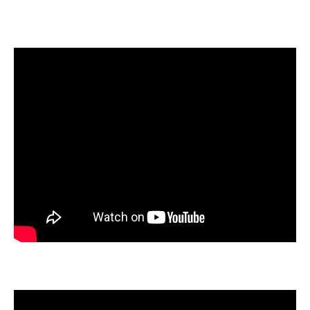
企業向けIT製品の総合サイト
IT製品の技術・比較・事例
製造業のIT導入・活用を支援
モノづくり技術者専門サイト
エレクトロニクス専門サイト
電子設計の基本と応用
エネルギーの専門メディア
建設×テクノロジーの最前線
ちょっと気になるネットの話題