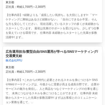
東京都
正社員：時給1,700円～2,300円
【仕事内容】<経験よりも「成長したい気持ち」を大切にします!> 「マー
ケティングに興味はあるけど経験がない」 「自分にできるか不安」 そん
な方も安心してください。 現在活躍しているスタッフの多くが未経験から
スタートしています。 最初は先輩のサポートを受けながら、少しずつ仕事
を覚えていける環境です。 仕事内容 未経験からスタートした先輩が多数
活躍中! まず...
広告運用担当/髪型自由/SNS運用が学べる/SNSマーケティング/
交通費支給
株式会社FFU
東京都
正社員：時給1,700円～2,300円
【仕事内容】<これからの時代に必要とされるスキルを身につける!> SNS
やWebマーケティングは、今後さらに需要が高まる成長分野です。 企業や
サービスの魅力を発信し、人と商品をつなぐマーケティングの仕事を通じ
て、 未来につながるスキルを身につけることができます。 仕事内容 未経
験からスタートした先輩が多数活躍中! まずはお客様とのコミュニケーシ
ョン業務を通じて、...