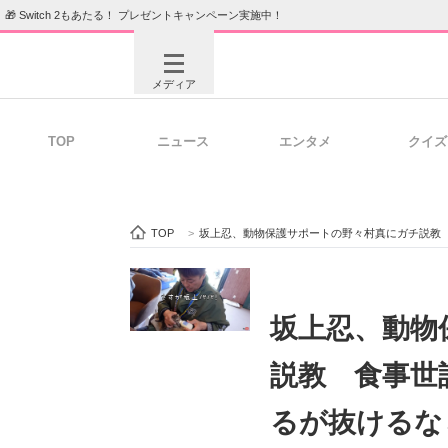
🎁 Switch 2もあたる！ プレゼントキャンペーン実施中！
メディア
TOP
ニュース
エンタメ
クイズ
注目記事を集めた総合ページ
ITの今
TOP
>
坂上忍、動物保護サポートの野々村真にガチ説教
ビジネスと働き方のヒント
AI活用
坂上忍、動物
説教 食事世
ITエンジニア向け専門サイト
企業向けI
るが抜けるな