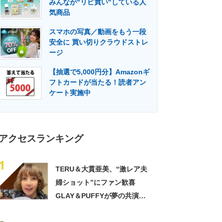
みんなが"リピ買い"している人
門メディア
建設×テクノロジーの最前線
気商品
スマホの写真／動画をもう一段
安全に 買い切りクラウドストレ
ージ
【抽選で5,000円分】Amazonギ
フトカードが当たる！読者アン
ケート実施中
アクセスランキング
1
TERU＆大貫亜美、“激レア夫
婦ショット”にファン歓喜
GLAY＆PUFFYが夢の共演
「旦那おるやん」「夫婦で写