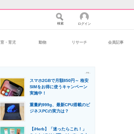
検索
ログイン
教育・育児
動物
リサーチ
会員記事
バイスの未来
好きが集まる 比べて選べる
- PR -
スマホ2GBで月額850円～ 格安
コミュニティ
マーケ×ITの今がよく分かる
SIMをお得に使うキャンペーン
実施中！
重量約999g、最新CPU搭載のビ
・活用を支援
ジネスPCの実力は？
【iHerb】「迷ったらこれ！」