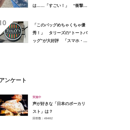
は……「すごい！」 “衝撃の
光景”に「めっちゃ大きい！」
10
「楽しそう」
「このバッグめちゃくちゃ優
秀！」 タリーズの“トートバ
ッグ”が大好評 「スマホ・財
布・本・飲み物などが入る」
「タンブラー入れられるポケ
ットもある」
アンケート
実施中
声が好きな「日本のボーカリ
スト」は？
回答数：49462