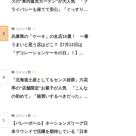
ズの“車内遮光カーテン”が大人気 「プ
ライバシーも保てて安心」「ぐっすり眠
れました」（2/2） | ライフ ねとらぼリ
サーチ：2ページ目
コメント数：
7
3
兵庫県の「ケーキ」の名店10選！ 一番
うまいと思う店はどこ？【7月12日は
「デコレーションケーキの日」！】
（2/4） | 兵庫県 ねとらぼリサーチ：2ペ
ージ目
コメント数：
5
4
「北海道土産としてもセンス抜群」六花
亭の“店舗限定”お菓子が人気 「こんな
の初めて」「箱買いするべきだった」
（1/2） | 北海道 ねとらぼリサーチ
コメント数：
3
5
【バレーボール】ネーションズリーグ日
本ラウンドで活躍を期待している「日本