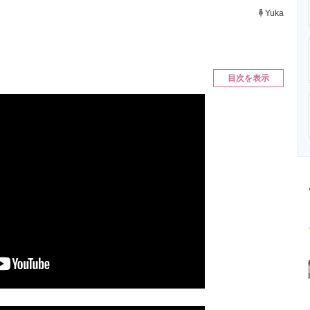
ニクス専門サイト
電子設計の基本と応用
エネルギーの専
Yuka
目次を表示