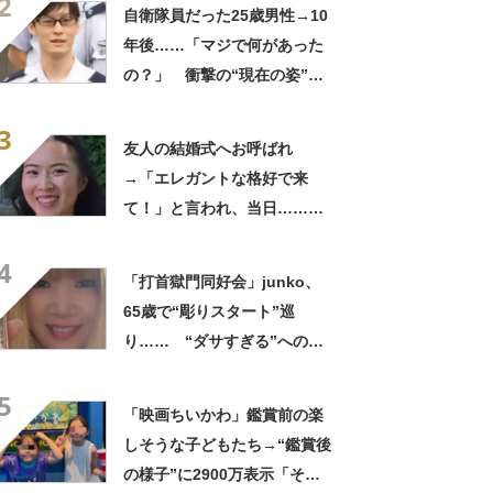
2
ってるの尊い！」
自衛隊員だった25歳男性→10
年後……「マジで何があった
の？」 衝撃の“現在の姿”が
180万再生「別人…？」「好
3
きに生きんしゃい」
友人の結婚式へお呼ばれ
→「エレガントな格好で来
て！」と言われ、当日……ま
さかの参列姿に「いやすごお
4
おお！」「天才」【海外】
「打首獄門同好会」junko、
65歳で“彫りスタート”巡
り…… “ダサすぎる”への持
論に反響「理由が素敵」「わ
5
たしもデビューしたい」
「映画ちいかわ」鑑賞前の楽
しそうな子どもたち→“鑑賞後
の様子”に2900万表示「そう