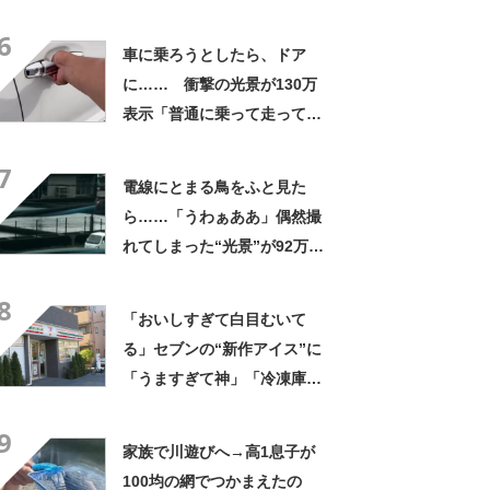
なるわなw」「分かるよ」
6
「いったい何が」
車に乗ろうとしたら、ドア
に…… 衝撃の光景が130万
表示「普通に乗って走ってた
やん」「どうやって入った
7
の!?」
電線にとまる鳥をふと見た
ら……「うわぁああ」偶然撮
れてしまった“光景”が92万再
生「自然は過酷」
8
「おいしすぎて白目むいて
る」セブンの“新作アイス”に
「うますぎて神」「冷凍庫に
入るだけ買い込もうかし
9
ら…」「シャリシャリがおい
家族で川遊びへ→高1息子が
しい」の声
100均の網でつかまえたの