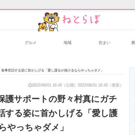
グルメ
地域
住まい
と未来を見通す
スマホと通信の最新トレンド
進化するPCとデ
 食事世話する姿に首かしげる「愛し護るが抜けるならやっちゃダメ」
のいまが分かる
企業ITのトレンドを詳説
経営リーダーの
2022/06/01 16:45（公開）
2022/06/01 16:45（更新）
保護サポートの野々村真にガチ
話する姿に首かしげる「愛し護
T製品の総合サイト
IT製品の技術・比較・事例
製造業のIT導入
らやっちゃダメ」