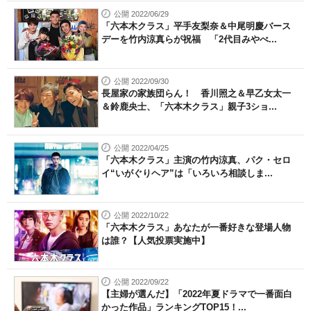
公開 2022/06/29
「六本木クラス」平手友梨奈＆中尾明慶バース
デーを竹内涼真らが祝福 「2代目みやべ...
公開 2022/09/30
長屋家の家族団らん！ 香川照之＆早乙女太一
＆鈴鹿央士、「六本木クラス」親子3ショ...
公開 2022/04/25
「六本木クラス」主演の竹内涼真、パク・セロ
イ“いがぐりヘア”は「いろいろ相談しま...
公開 2022/10/22
「六本木クラス」あなたが一番好きな登場人物
は誰？【人気投票実施中】
公開 2022/09/22
【主婦が選んだ】「2022年夏ドラマで一番面白
かった作品」ランキングTOP15！...