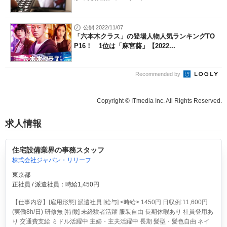
公開 2022/11/07
「六本木クラス」の登場人物人気ランキングTO
P16！ 1位は「麻宮葵」【2022...
Recommended by
Copyright © ITmedia Inc. All Rights Reserved.
求人情報
住宅設備業界の事務スタッフ
株式会社ジャパン・リリーフ
東京都
正社員 / 派遣社員：時給1,450円
【仕事内容】[雇用形態] 派遣社員 [給与] <時給> 1450円 日収例:11,600円
(実働8h/日) 研修無 [特徴] 未経験者活躍 服装自由 長期休暇あり 社員登用あ
り 交通費支給 ミドル活躍中 主婦・主夫活躍中 長期 髪型・髪色自由 ネイ