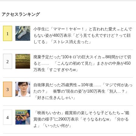
アクセスランキング
小学生に「ママー！ヤギー！」と言われた愛犬→とんで
1
もない姿が480万表示「どう見ても犬ですけど？って顔
してる」「ストレス消え去った」
廃棄予定だった“100キロ”の巨大スイカ→8時間かけて切
2
ると…… 「こんなの初めて見た」まさかの中身が450
万再生「すごすぎやろw」
自衛隊員だった25歳男性→10年後……「マジで何があっ
3
たの？」 衝撃の“現在の姿”が180万再生「別人…？」
「好きに生きんしゃい」
「映画ちいかわ」鑑賞前の楽しそうな子どもたち→“鑑
4
賞後の様子”に2900万表示「そうなるわなw」「分かる
よ」「いったい何が」