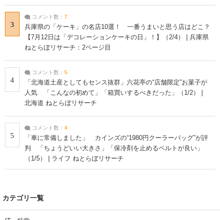
コメント数：
7
3
兵庫県の「ケーキ」の名店10選！ 一番うまいと思う店はどこ？
【7月12日は「デコレーションケーキの日」！】（2/4） | 兵庫県
ねとらぼリサーチ：2ページ目
コメント数：
5
4
「北海道土産としてもセンス抜群」六花亭の“店舗限定”お菓子が
人気 「こんなの初めて」「箱買いするべきだった」（1/2） |
北海道 ねとらぼリサーチ
コメント数：
4
5
「車に常備しました」 カインズの“1980円クーラーバッグ”が評
判 「ちょうどいい大きさ」「保冷剤を止めるベルトが良い」
（1/5） | ライフ ねとらぼリサーチ
カテゴリ一覧