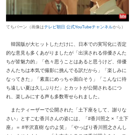
てちバーン（画像は
テレビ朝日 公式YouTubeチャンネル
から）
韓国版が大ヒットしただけに、日本での実写化に否定
的な意見も多くあがりましたが「出演される俳優さんた
ちが皆魅力的」「色々思うことはあると思うけど、俳優
さんたちは本気で撮影に挑んでる訳だから」「楽しみに
なってきた」「素直にめっちゃ面白そう」「こんなに待
ち遠しい夏は久しぶりだ」とカットが公開されるにつ
れ、楽しみにする声も多数寄せられました。
またティーザーで公開された「土下座をして、謝りな
さい」とすごむ香川さんの姿には、「#香川照之 ×『土下
座』＝ #半沢直樹 なのよ笑」「やっぱり香川照之さんし