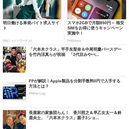
明日働ける単発バイト求人サイ
スマホ2GBで月額850円～ 格安
ト
SIMをお得に使うキャンペーン
実施中！
PR(ショットワークス)
PR(IIJmio)
「六本木クラス」平手友梨奈＆中尾明慶バースデー
を竹内涼真らが祝福 「2代目みやべ...
FPが解説！Apple製品を分割手数料0円で入手する
方法とは？
PR(Fav-Log)
長屋家の家族団らん！ 香川照之＆早乙女太一＆鈴
鹿央士、「六本木クラス」親子3ショ...