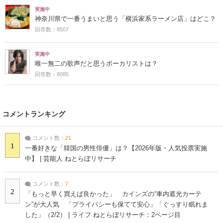
実施中
神奈川県で一番うまいと思う「横浜家系ラーメン店」はどこ？
回答数：8507
実施中
唯一無二の歌声だと思うボーカリストは？
回答数：8085
コメントランキング
コメント数：
21
1
一番好きな「韓国の男性俳優」は？【2026年版・人気投票実施
中】 | 芸能人 ねとらぼリサーチ
コメント数：
7
2
「もっと早く買えば良かった」 カインズの“車内遮光カーテ
ン”が大人気 「プライバシーも保てて安心」「ぐっすり眠れま
した」（2/2） | ライフ ねとらぼリサーチ：2ページ目