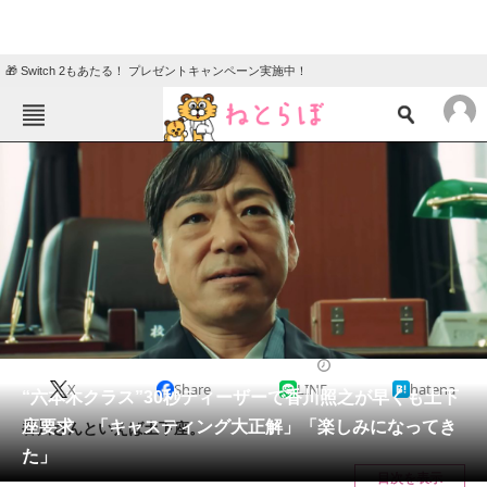
🎁 Switch 2もあたる！ プレゼントキャンペーン実施中！
ねとらぼメニュー
TOP
ニュース
エンタメ
クイズ
グルメ
地域
住まい
教育・育児
動物
リサーチ
2022/06/10 15:55（公開）
X
Share
LINE
hatena
会員記事
“六本木クラス”30秒ティーザーで香川照之が早くも土下
座要求 「キャスティング大正解」「楽しみになってき
香川さんといえば土下座。
メディア
た」
目次を表示
注目記事を集めた総合ページ