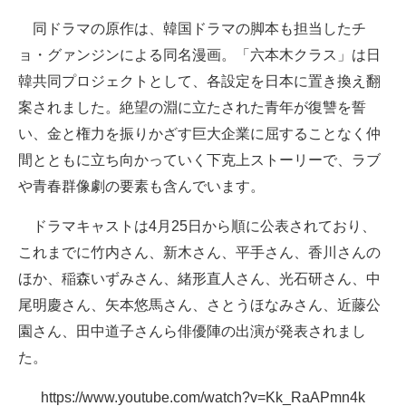
同ドラマの原作は、韓国ドラマの脚本も担当したチ
ョ・グァンジンによる同名漫画。「六本木クラス」は日
韓共同プロジェクトとして、各設定を日本に置き換え翻
案されました。絶望の淵に立たされた青年が復讐を誓
い、金と権力を振りかざす巨大企業に屈することなく仲
間とともに立ち向かっていく下克上ストーリーで、ラブ
や青春群像劇の要素も含んでいます。
ドラマキャストは4月25日から順に公表されており、
これまでに竹内さん、新木さん、平手さん、香川さんの
ほか、稲森いずみさん、緒形直人さん、光石研さん、中
尾明慶さん、矢本悠馬さん、さとうほなみさん、近藤公
園さん、田中道子さんら俳優陣の出演が発表されまし
た。
https://www.youtube.com/watch?v=Kk_RaAPmn4k