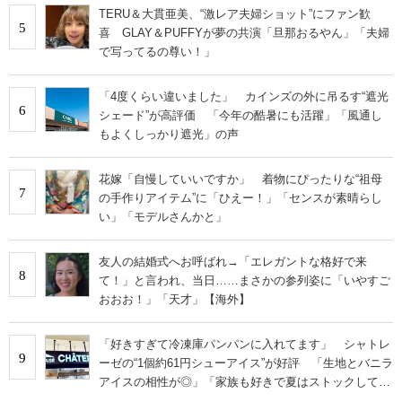
TERU＆大貫亜美、“激レア夫婦ショット”にファン歓
5
喜 GLAY＆PUFFYが夢の共演「旦那おるやん」「夫婦
で写ってるの尊い！」
「4度くらい違いました」 カインズの外に吊るす“遮光
6
シェード”が高評価 「今年の酷暑にも活躍」「風通し
もよくしっかり遮光」の声
花嫁「自慢していいですか」 着物にぴったりな“祖母
7
の手作りアイテム”に「ひえー！」「センスが素晴らし
い」「モデルさんかと」
友人の結婚式へお呼ばれ→「エレガントな格好で来
8
て！」と言われ、当日……まさかの参列姿に「いやすご
おおお！」「天才」【海外】
「好きすぎて冷凍庫パンパンに入れてます」 シャトレ
9
ーゼの“1個約61円シューアイス”が好評 「生地とバニラ
アイスの相性が◎」「家族も好きで夏はストックして
る」