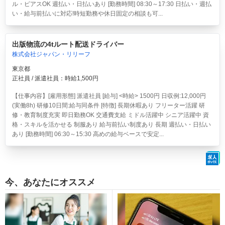
ル・ピアスOK 週払い・日払いあり [勤務時間] 08:30～17:30 日払い・週払
い・給与前払いに対応!時短勤務や休日固定の相談も可...
出版物流の4tルート配送ドライバー
株式会社ジャパン・リリーフ
東京都
正社員 / 派遣社員：時給1,500円
【仕事内容】[雇用形態] 派遣社員 [給与] <時給> 1500円 日収例:12,000円
(実働8h) 研修10日間:給与同条件 [特徴] 長期休暇あり フリーター活躍 研
修・教育制度充実 即日勤務OK 交通費支給 ミドル活躍中 シニア活躍中 資
格・スキルを活かせる 制服あり 給与前払い制度あり 長期 週払い・日払い
あり [勤務時間] 06:30～15:30 高めの給与ベースで安定...
今、あなたにオススメ