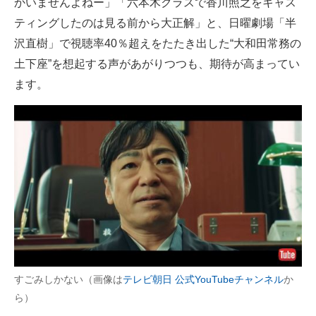
かいませんよねー」「六本木クラスで香川照之をキャス
ティングしたのは見る前から大正解」と、日曜劇場「半
沢直樹」で視聴率40％超えをたたき出した“大和田常務の
土下座”を想起する声があがりつつも、期待が高まってい
ます。
すごみしかない（画像は
テレビ朝日 公式YouTubeチャンネル
か
ら）