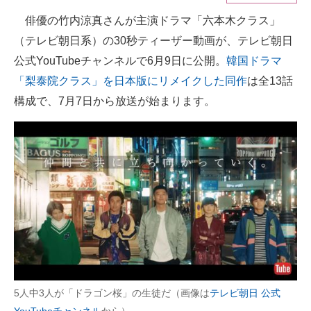
俳優の竹内涼真さんが主演ドラマ「六本木クラス」
ITの今と未来を見通す
（テレビ朝日系）の30秒ティーザー動画が、テレビ朝日
スマホと通信の最新トレンド
公式YouTubeチャンネルで6月9日に公開。
韓国ドラマ
「梨泰院クラス」を日本版にリメイクした同作
は全13話
進化するPCとデバイスの未来
構成で、7月7日から放送が始まります。
好きが集まる 比べて選べる
ビジネスと働き方のヒント
AI活用のいまが分かる
企業ITのトレンドを詳説
経営リーダーのコミュニティ
マーケ×ITの今がよく分かる
5人中3人が「ドラゴン桜」の生徒だ（画像は
テレビ朝日 公式
ITエンジニア向け専門サイト