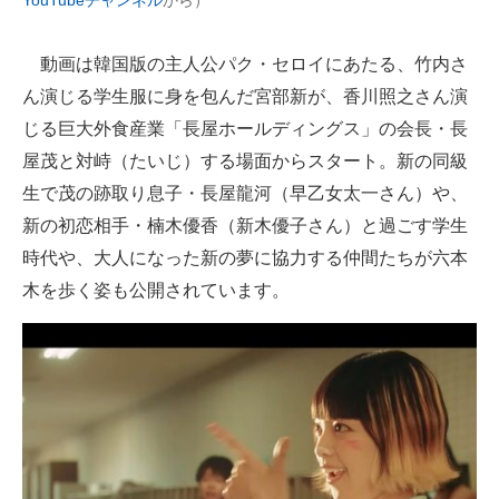
YouTubeチャンネル
から）
企業向けIT製品の総合サイト
動画は韓国版の主人公パク・セロイにあたる、竹内さ
IT製品の技術・比較・事例
ん演じる学生服に身を包んだ宮部新が、香川照之さん演
製造業のIT導入・活用を支援
じる巨大外食産業「長屋ホールディングス」の会長・長
屋茂と対峙（たいじ）する場面からスタート。新の同級
モノづくり技術者専門サイト
生で茂の跡取り息子・長屋龍河（早乙女太一さん）や、
エレクトロニクス専門サイト
新の初恋相手・楠木優香（新木優子さん）と過ごす学生
時代や、大人になった新の夢に協力する仲間たちが六本
電子設計の基本と応用
木を歩く姿も公開されています。
エネルギーの専門メディア
建設×テクノロジーの最前線
ちょっと気になるネットの話題