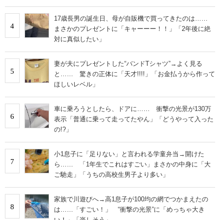
17歳長男の誕生日、母が自販機で買ってきたのは……
4
まさかのプレゼントに「キャーーー！！」「2年後に絶
対に真似したい」
妻が夫にプレゼントした“バンドTシャツ”→よく見る
5
と…… 驚きの正体に「天才!!!!」「お金払うから作って
ほしいレベル」
車に乗ろうとしたら、ドアに…… 衝撃の光景が130万
6
表示「普通に乗って走ってたやん」「どうやって入った
の!?」
小1息子に「足りない」と言われる学童弁当→開けた
7
ら…… 「1年生でこれはすごい」まさかの中身に「大
ご馳走」「うちの高校生男子より多い」
家族で川遊びへ→高1息子が100均の網でつかまえたの
8
は……「すごい！」 “衝撃の光景”に「めっちゃ大き
い！」「楽しそう」