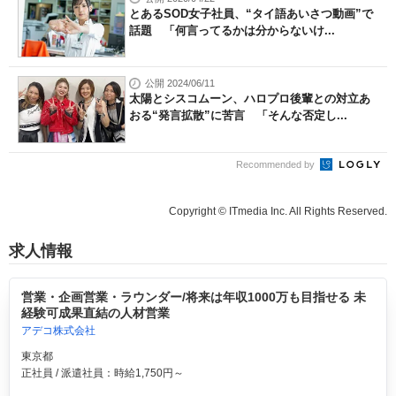
とあるSOD女子社員、“タイ語あいさつ動画”で
話題 「何言ってるかは分からないけ...
公開 2024/06/11
太陽とシスコムーン、ハロプロ後輩との対立あ
おる“発言拡散”に苦言 「そんな否定し...
Recommended by
Copyright © ITmedia Inc. All Rights Reserved.
求人情報
営業・企画営業・ラウンダー/将来は年収1000万も目指せる 未
経験可成果直結の人材営業
アデコ株式会社
東京都
正社員 / 派遣社員：時給1,750円～