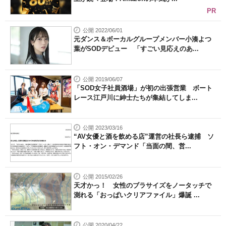
PR
公開 2022/06/01
元ダンス＆ボーカルグループメンバー小湊よつ
葉がSODデビュー 「すごい見応えのあ...
公開 2019/06/07
「SOD女子社員酒場」が初の出張営業 ボート
レース江戸川に紳士たちが集結してしま...
公開 2023/03/16
“AV女優と酒を飲める店”運営の社長ら逮捕 ソ
フト・オン・デマンド「当面の間、営...
公開 2015/02/26
天才かっ！ 女性のブラサイズをノータッチで
測れる「おっぱいクリアファイル」爆誕 ...
公開 2020/04/22