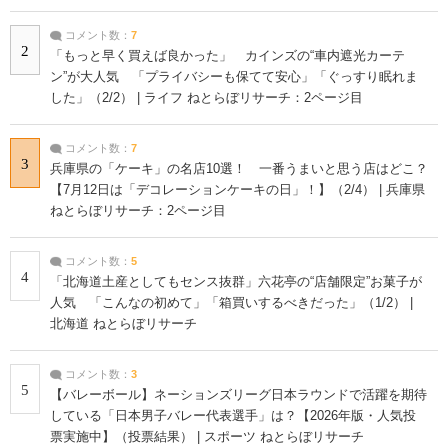
コメント数：
7
2
「もっと早く買えば良かった」 カインズの“車内遮光カーテ
ン”が大人気 「プライバシーも保てて安心」「ぐっすり眠れま
した」（2/2） | ライフ ねとらぼリサーチ：2ページ目
コメント数：
7
3
兵庫県の「ケーキ」の名店10選！ 一番うまいと思う店はどこ？
【7月12日は「デコレーションケーキの日」！】（2/4） | 兵庫県
ねとらぼリサーチ：2ページ目
コメント数：
5
4
「北海道土産としてもセンス抜群」六花亭の“店舗限定”お菓子が
人気 「こんなの初めて」「箱買いするべきだった」（1/2） |
北海道 ねとらぼリサーチ
コメント数：
3
5
【バレーボール】ネーションズリーグ日本ラウンドで活躍を期待
している「日本男子バレー代表選手」は？【2026年版・人気投
票実施中】（投票結果） | スポーツ ねとらぼリサーチ