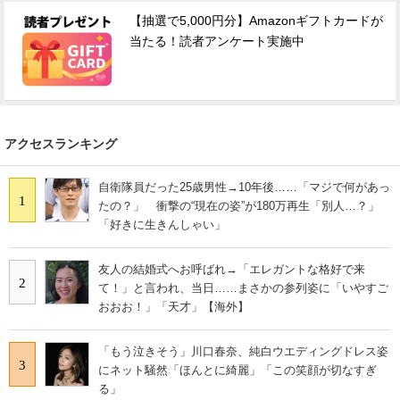
【抽選で5,000円分】Amazonギフトカードが
当たる！読者アンケート実施中
アクセスランキング
自衛隊員だった25歳男性→10年後……「マジで何があっ
1
たの？」 衝撃の“現在の姿”が180万再生「別人…？」
「好きに生きんしゃい」
友人の結婚式へお呼ばれ→「エレガントな格好で来
2
て！」と言われ、当日……まさかの参列姿に「いやすご
おおお！」「天才」【海外】
「もう泣きそう」川口春奈、純白ウエディングドレス姿
3
にネット騒然「ほんとに綺麗」「この笑顔が切なすぎ
る」