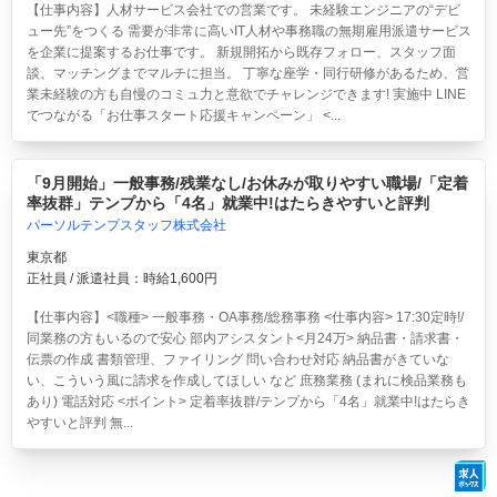
【仕事内容】人材サービス会社での営業です。 未経験エンジニアの“デビ
ュー先”をつくる 需要が非常に高いIT人材や事務職の無期雇用派遣サービス
を企業に提案するお仕事です。 新規開拓から既存フォロー、スタッフ面
談、マッチングまでマルチに担当。 丁寧な座学・同行研修があるため、営
業未経験の方も自慢のコミュ力と意欲でチャレンジできます! 実施中 LINE
でつながる「お仕事スタート応援キャンペーン」 <...
「9月開始」一般事務/残業なし/お休みが取りやすい職場/「定着
率抜群」テンプから「4名」就業中!はたらきやすいと評判
パーソルテンプスタッフ株式会社
東京都
正社員 / 派遣社員：時給1,600円
【仕事内容】<職種> 一般事務・OA事務/総務事務 <仕事内容> 17:30定時!/
同業務の方もいるので安心 部内アシスタント<月24万> 納品書・請求書・
伝票の作成 書類管理、ファイリング 問い合わせ対応 納品書がきていな
い、こういう風に請求を作成してほしい など 庶務業務 (まれに検品業務も
あり) 電話対応 <ポイント> 定着率抜群/テンプから「4名」就業中!はたらき
やすいと評判 無...