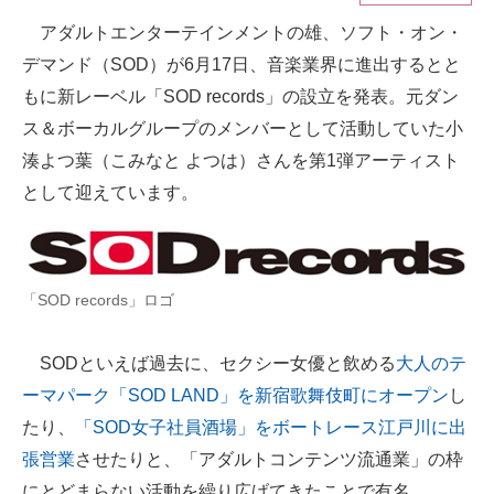
アダルトエンターテインメントの雄、ソフト・オン・
ITの今と未来を見通す
デマンド（SOD）が6月17日、音楽業界に進出するとと
スマホと通信の最新トレンド
もに新レーベル「SOD records」の設立を発表。元ダン
ス＆ボーカルグループのメンバーとして活動していた小
進化するPCとデバイスの未来
湊よつ葉（こみなと よつは）さんを第1弾アーティスト
好きが集まる 比べて選べる
として迎えています。
ビジネスと働き方のヒント
AI活用のいまが分かる
「SOD records」ロゴ
企業ITのトレンドを詳説
SODといえば過去に、セクシー女優と飲める
大人のテ
経営リーダーのコミュニティ
ーマパーク「SOD LAND」を新宿歌舞伎町にオープン
し
マーケ×ITの今がよく分かる
たり、
「SOD女子社員酒場」をボートレース江戸川に出
張営業
させたりと、「アダルトコンテンツ流通業」の枠
ITエンジニア向け専門サイト
にとどまらない活動を繰り広げてきたことで有名。