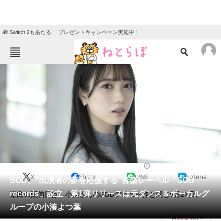
🎁 Switch 2もあたる！ プレゼントキャンペーン実施中！
ねとらぼメニュー
TOP
ニュース
エンタメ
クイズ
グルメ
地域
住まい
教育・育児
動物
リサーチ
2022/06/17 19:55（公開）
X
Share
LINE
hatena
会員記事
SOD、“出演者の夢を応援する”音楽レーベル「SOD
records」設立 第1弾リリースは元ダンス＆ボーカルグ
楽曲の配信日は、小湊さんのSODデビュー作と同じ6月27日。
メディア
ループの小湊よつ葉
目次を表示
注目記事を集めた総合ページ