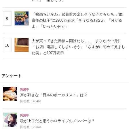
「映画ちいかわ」鑑賞前の楽しそうな子どもたち→“鑑
9
賞後の様子”に2900万表示「そうなるわなw」「分かる
よ」「いったい何が」
夫が買ってきた赤福→開けたら…… まさかの中身に
10
「お店に電話してしまいそう」「さすがに初めて見まし
た笑」と107万表示
アンケート
実施中
声が好きな「日本のボーカリスト」は？
回答数：49461
実施中
歌が上手だと思うホロライブのメンバーは？
回答数：23844