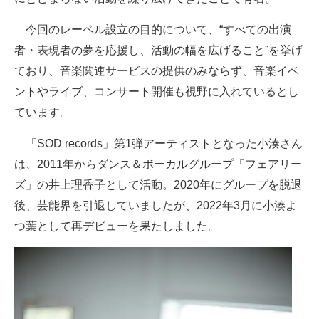
企業向けIT製品の総合サイト
今回のレーベル設立の目的について、“すべての出演
IT製品の技術・比較・事例
者・表現者の夢を応援し、活動の幅を広げること”を挙げ
ており、音楽関連サービスの提供のみならず、音楽イベ
製造業のIT導入・活用を支援
ントやライブ、コンサート開催も視野に入れているとし
モノづくり技術者専門サイト
ています。
エレクトロニクス専門サイト
「SOD records」第1弾アーティストとなった小湊さん
は、2011年からダンス＆ボーカルグループ「フェアリー
電子設計の基本と応用
ズ」の井上理香子として活動。2020年にグループを脱退
エネルギーの専門メディア
後、芸能界を引退していましたが、2022年3月に小湊よ
つ葉として再デビューを果たしました。
建設×テクノロジーの最前線
ちょっと気になるネットの話題