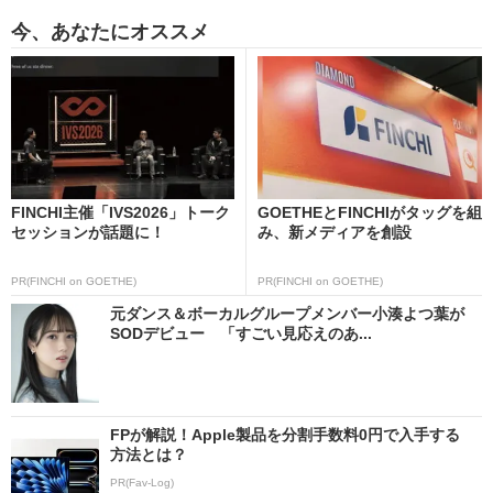
今、あなたにオススメ
FINCHI主催「IVS2026」トーク
GOETHEとFINCHIがタッグを組
セッションが話題に！
み、新メディアを創設
PR(FINCHI on GOETHE)
PR(FINCHI on GOETHE)
元ダンス＆ボーカルグループメンバー小湊よつ葉が
SODデビュー 「すごい見応えのあ...
FPが解説！Apple製品を分割手数料0円で入手する
方法とは？
PR(Fav-Log)