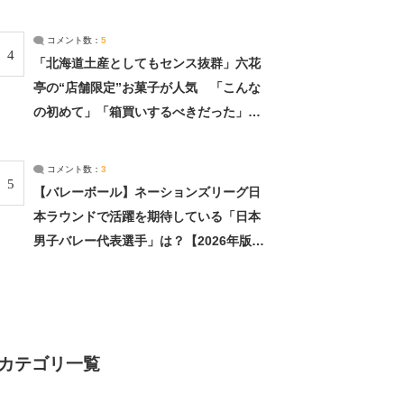
（2/4） | 兵庫県 ねとらぼリサーチ：2ペ
ージ目
コメント数：
5
4
「北海道土産としてもセンス抜群」六花
亭の“店舗限定”お菓子が人気 「こんな
の初めて」「箱買いするべきだった」
（1/2） | 北海道 ねとらぼリサーチ
コメント数：
3
5
【バレーボール】ネーションズリーグ日
本ラウンドで活躍を期待している「日本
男子バレー代表選手」は？【2026年版・
人気投票実施中】（投票結果） | スポー
ツ ねとらぼリサーチ
カテゴリ一覧