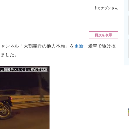
ニクス専門サイト
電子設計の基本と応用
エネルギーの専
カナブンさん
！
目次を表示
eチャンネル「大鶴義丹の他力本願」を
更新
。愛車で駆け抜
しました。