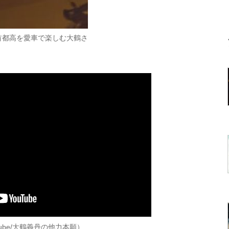
首都高を愛車で楽しむ大鶴さ
ube/大鶴義丹の他力本願）