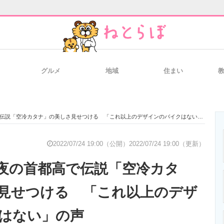
グルメ
地域
住まい
と未来を見通す
スマホと通信の最新トレンド
進化するPCとデ
伝説「空冷カタナ」の美しさ見せつける 「これ以上のデザインのバイクはない」の声
のいまが分かる
企業ITのトレンドを詳説
経営リーダーの
2022/07/24 19:00（公開）
2022/07/24 19:00（更新）
夜の首都高で伝説「空冷カタ
T製品の総合サイト
IT製品の技術・比較・事例
製造業のIT導入
見せつける 「これ以上のデザ
はない」の声