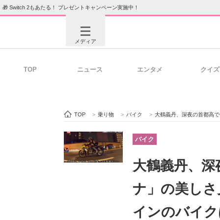
🎁 Switch 2もあたる！ プレゼントキャンペーン実施中！
メディア
TOP
ニュース
エンタメ
クイズ
注目記事を集めた総合ページ
ITの今
TOP
>
乗り物
>
バイク
>
大鶴義丹、深夜の首都高で
ビジネスと働き方のヒント
AI活用
バイク
大鶴義丹、深
ITエンジニア向け専門サイト
企業向けI
ナ」の美しさ
インのバイク