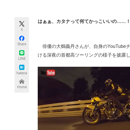
モノづくり技術者専門サイト
エレクトロ
はぁぁ、カタナって何てかっこいいの……
X
ちょっと気になるネットの話題
Share
俳優の大鶴義丹さんが、自身のYouTub
ける深夜の首都高ツーリングの様子を披露
LINE
hatena
Home