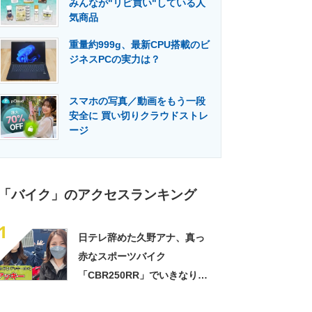
みんなが"リピ買い"している人
門メディア
建設×テクノロジーの最前線
気商品
重量約999g、最新CPU搭載のビ
ジネスPCの実力は？
スマホの写真／動画をもう一段
安全に 買い切りクラウドストレ
ージ
「バイク」のアクセスランキング
1
日テレ辞めた久野アナ、真っ
赤なスポーツバイク
「CBR250RR」でいきなりは
っちゃけライダー姿見せつけ