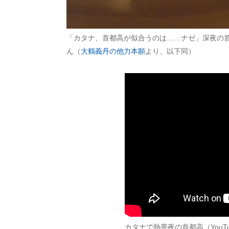
「カタナ、首都高が似合うのは……ナゼ」深夜の
ん（
大鶴義丹の他力本願
より、以下同）
カタナで熱帯夜の首都高（YouT