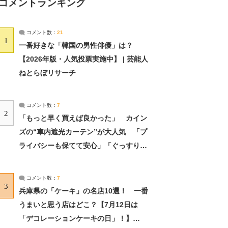
コメントランキング
コメント数：
21
1
一番好きな「韓国の男性俳優」は？
【2026年版・人気投票実施中】 | 芸能人
ねとらぼリサーチ
コメント数：
7
2
「もっと早く買えば良かった」 カイン
ズの“車内遮光カーテン”が大人気 「プ
ライバシーも保てて安心」「ぐっすり眠
れました」（2/2） | ライフ ねとらぼリ
サーチ：2ページ目
コメント数：
7
3
兵庫県の「ケーキ」の名店10選！ 一番
うまいと思う店はどこ？【7月12日は
「デコレーションケーキの日」！】