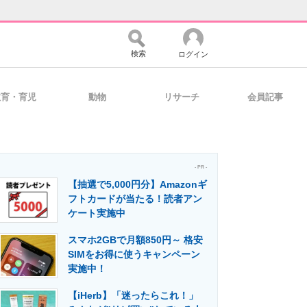
検索
ログイン
教育・育児
動物
リサーチ
会員記事
バイスの未来
好きが集まる 比べて選べる
- PR -
【抽選で5,000円分】Amazonギ
コミュニティ
マーケ×ITの今がよく分かる
フトカードが当たる！読者アン
ケート実施中
スマホ2GBで月額850円～ 格安
・活用を支援
SIMをお得に使うキャンペーン
実施中！
【iHerb】「迷ったらこれ！」