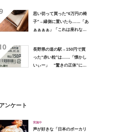
ましいわ！」
9
思い切って買った“6万円の椅
子”→縁側に置いたら……「あ
ぁぁぁぁ」「これは座れな
い」「諦めてください」
10
長野県の道の駅→150円で買
った“赤い粒”は……「懐かし
いぃー」 “驚きの正体”に
「実家や近所の庭になってた
なー」「昭和の思い出」
アンケート
実施中
声が好きな「日本のボーカリ