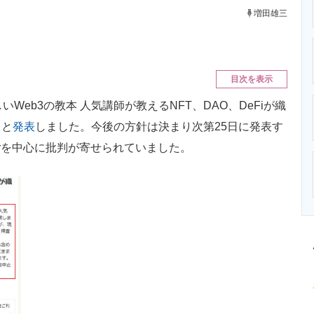
ニクス専門サイト
電子設計の基本と応用
エネルギーの専
増田雄三
目次を表示
eb3の教本 人気講師が教えるNFT、DAO、DeFiが織
ると
発表
しました。今後の方針は決まり次第25日に発表す
erを中心に批判が寄せられていました。