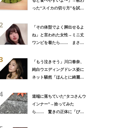
ると食べやすいよ〜」→教わ
った“スイカの切り方”を試し
てみると…… 目からウロコ
2
の光景に「やってみます」
「その体型でよく脚出せるよ
ね」と言われた女性→ミニ丈
ワンピを着たら…… まさか
の姿に「『マジか！』って叫
3
んだ」「スーパーオシャレ」
「もう泣きそう」川口春奈、
純白ウエディングドレス姿に
ネット騒然「ほんとに綺麗」
「この笑顔が切なすぎる」
4
道端に落ちていた“タコさんウ
インナー”→拾ってみた
ら…… 驚きの正体に「びっ
くりした～」「焦げ目がリア
ル……」