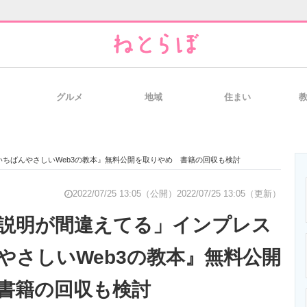
グルメ
地域
住まい
と未来を見通す
スマホと通信の最新トレンド
進化するPCとデ
ちばんやさしいWeb3の教本』無料公開を取りやめ 書籍の回収も検討
のいまが分かる
企業ITのトレンドを詳説
経営リーダーの
2022/07/25 13:05（公開）
2022/07/25 13:05（更新）
説明が間違えてる」インプレス
やさしいWeb3の教本』無料公開
T製品の総合サイト
IT製品の技術・比較・事例
製造業のIT導入
書籍の回収も検討