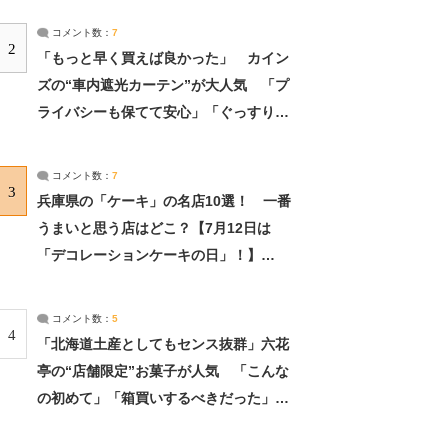
コメント数：
7
2
「もっと早く買えば良かった」 カイン
ズの“車内遮光カーテン”が大人気 「プ
ライバシーも保てて安心」「ぐっすり眠
れました」（2/2） | ライフ ねとらぼリ
サーチ：2ページ目
コメント数：
7
3
兵庫県の「ケーキ」の名店10選！ 一番
うまいと思う店はどこ？【7月12日は
「デコレーションケーキの日」！】
（2/4） | 兵庫県 ねとらぼリサーチ：2ペ
ージ目
コメント数：
5
4
「北海道土産としてもセンス抜群」六花
亭の“店舗限定”お菓子が人気 「こんな
の初めて」「箱買いするべきだった」
（1/2） | 北海道 ねとらぼリサーチ