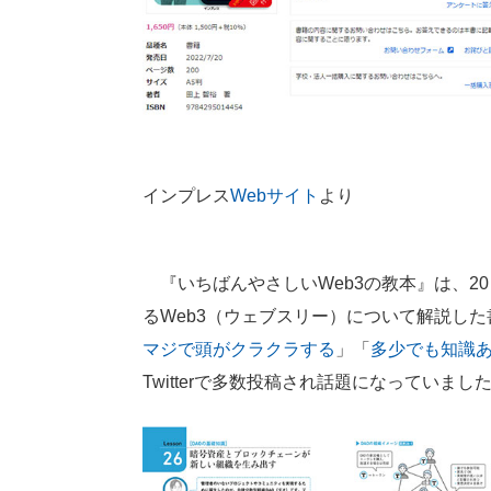
インプレス
Webサイト
より
『いちばんやさしいWeb3の教本』は、2
るWeb3（ウェブスリー）について解説し
マジで頭がクラクラする
」「
多少でも知識
Twitterで多数投稿され話題になっていまし