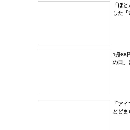
「ほと
した『い
1舟8
の日」に
「アイ
とどま