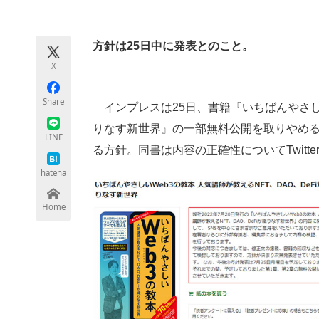
モノづくり技術者専門サイト
エレクトロ
方針は25日中に発表とのこと。
X
ちょっと気になるネットの話題
Share
インプレスは25日、書籍『いちばんやさしいW
りなす新世界』の一部無料公開を取りやめ
LINE
る方針。同書は内容の正確性についてTwitt
hatena
Home