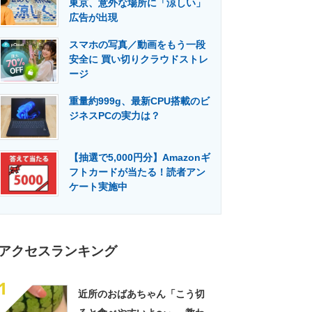
東京、意外な場所に「涼しい」
門メディア
建設×テクノロジーの最前線
広告が出現
スマホの写真／動画をもう一段
安全に 買い切りクラウドストレ
ージ
重量約999g、最新CPU搭載のビ
ジネスPCの実力は？
【抽選で5,000円分】Amazonギ
フトカードが当たる！読者アン
ケート実施中
アクセスランキング
1
近所のおばあちゃん「こう切