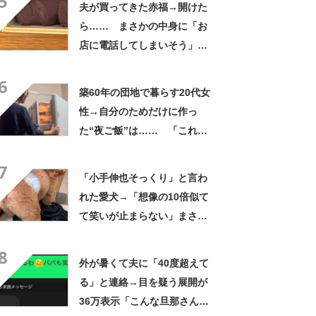
5
夫が買ってきた赤福→開けた
ら…… まさかの中身に「お
店に電話してしまいそう」
「さすがに初めて見ました
6
笑」と107万表示
築60年の団地で暮らす20代女
性→自分のためだけに作っ
た“夜ご飯”は…… 「これぞ
手料理」「こんな女性になり
7
たい！」
「小手伸也そっくり」と言わ
れた愛犬→「想像の10倍似て
て笑いが止まらない」まさか
の姿に「生き別れの兄弟説」
8
「パーツのバランスが同じ」
外が暑くて夫に「40度超えて
る」と連絡→目を疑う展開が
36万表示「こんな旦那さん羨