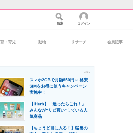
検索
ログイン
教育・育児
動物
リサーチ
会員記事
バイスの未来
好きが集まる 比べて選べる
- PR -
スマホ2GBで月額850円～ 格安
コミュニティ
マーケ×ITの今がよく分かる
SIMをお得に使うキャンペーン
実施中！
【iHerb】「迷ったらこれ！」
・活用を支援
みんなが"リピ買い"している人
気商品
【ちょうど目に入る！】猛暑の