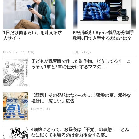
1日だけ働きたい、を叶える求
FPが解説！Apple製品を分割手
人サイト
数料0円で入手する方法とは？
PR(ショットワークス)
PR(Fav-Log)
子どもが保育園で作った制作物、どうしてる？ こ
っそり1軍と2軍に仕分けするママの...
【話題】その発想はなかった…！猛暑の夏、意外な
場所に「涼しい」広告
PR(ねとらぼ)
4歳娘にとって、お昼寝は「不覚」の事態！ どん
なに眠くても寝るのは全力拒否する姿...