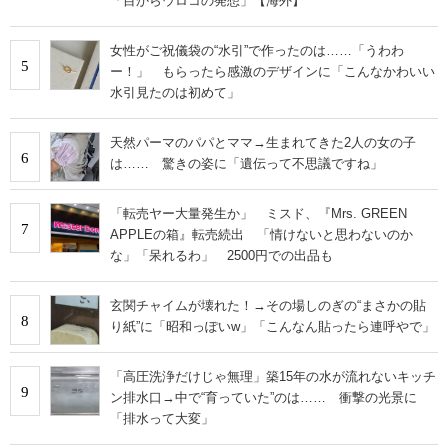
「目からウロコの発想」【海外】
女性がご祝儀袋の“水引”で作ったのは……「うわわ
5
ー！」 もらったら感激のデザインに「こんなかわいい
水引見たのは初めて」
天然パーマのパパとママ→生まれてきた2人の女の子
6
は…… 驚きの姿に「遺伝って不思議ですね」
「転売ヤー大量発生か」 ミスド、『Mrs. GREEN
7
APPLEの箱』転売続出 「情けないと思わないのか
な」「呆れるわ」 2500円での出品も
玄関チャイムが壊れた！→その場しのぎの“まさかの貼
8
り紙”に「昭和っぽいw」「こんなん貼ったら連呼やで」
「高圧洗浄だけじゃ無理」築15年の水が流れないキッチ
9
ン排水口→中で“育っていた”のは…… 衝撃の光景に
「排水って大変」