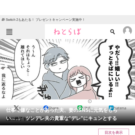
🎁 Switch 2もあたる！ プレゼントキャンペーン実施中！
ねとらぼメニュー
TOP
ニュース
エンタメ
クイズ
グルメ
地域
住まい
教育・育児
動物
リサーチ
2022/08/24 07:30（公開）
X
Share
LINE
hatena
会員記事
仕事で嫌なことがあった夫、妻のSNSに元気をもら
い…… ツンデレ夫の貴重な"デレ"にキュンとする
急に終了する“デレ”、見逃せない。
メディア
目次を表示
注目記事を集めた総合ページ