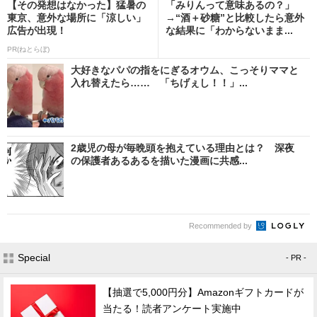
【その発想はなかった】猛暑の
「みりんって意味あるの？」
東京、意外な場所に「涼しい」
→“酒＋砂糖”と比較したら意外
広告が出現！
な結果に「わからないまま...
PR(ねとらぼ)
大好きなパパの指をにぎるオウム、こっそりママと
入れ替えたら…… 「ちげぇし！！」...
2歳児の母が毎晩頭を抱えている理由とは？ 深夜
の保護者あるあるを描いた漫画に共感...
Recommended by
Special
- PR -
【抽選で5,000円分】Amazonギフトカードが
当たる！読者アンケート実施中