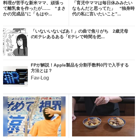
料理が苦手な新米ママ、頑張っ
「育児中ママは毎日休みみたい
て離乳食を作ったが…… “まさ
なもんだと思ってた」 “独身時
かの完成品”に「もはや...
代の私に言いたいこと”...
「いないいないばあ！」の曲で焦りがち 2歳児母
のEテレあるある「Eテレで時間を把...
FPが解説！Apple製品を分割手数料0円で入手する
方法とは？
Fav-Log