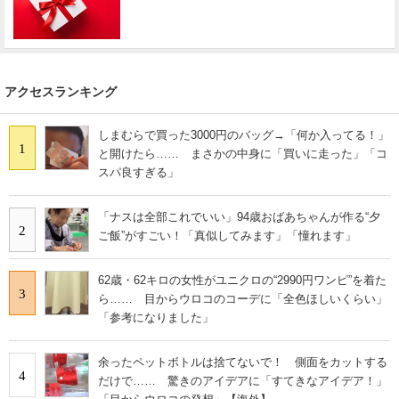
アクセスランキング
しまむらで買った3000円のバッグ→「何か入ってる！」
1
と開けたら…… まさかの中身に「買いに走った」「コ
スパ良すぎる」
「ナスは全部これでいい」94歳おばあちゃんが作る“夕
2
ご飯”がすごい！「真似してみます」「憧れます」
62歳・62キロの女性がユニクロの“2990円ワンピ”を着た
3
ら…… 目からウロコのコーデに「全色ほしいくらい」
「参考になりました」
余ったペットボトルは捨てないで！ 側面をカットする
4
だけで…… 驚きのアイデアに「すてきなアイデア！」