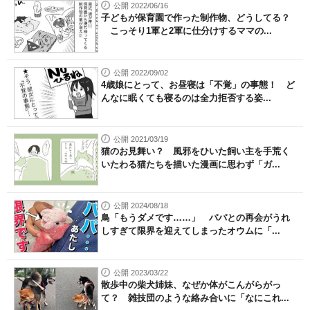
公開 2022/06/16
子どもが保育園で作った制作物、どうしてる？
こっそり1軍と2軍に仕分けするママの...
公開 2022/09/02
4歳娘にとって、お昼寝は「不覚」の事態！ ど
んなに眠くても寝るのは全力拒否する姿...
公開 2021/03/19
猫のお見舞い？ 風邪をひいた飼い主を手荒く
いたわる猫たちを描いた漫画に思わず「ガ...
公開 2024/08/18
鳥「もうダメです……」 パパとの再会がうれ
しすぎて限界を迎えてしまったオウムに「...
公開 2023/03/22
散歩中の柴犬姉妹、なぜか体がこんがらがっ
て？ 雑技団のような絡み合いに「なにこれ...