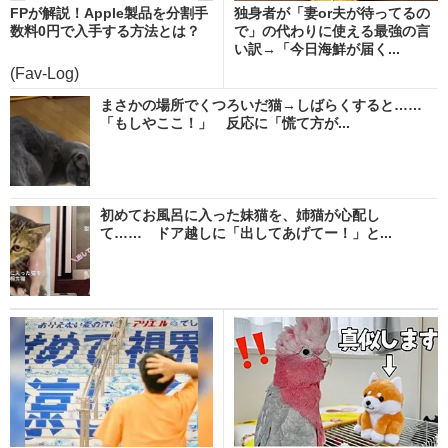
FPが解説！Apple製品を分割手
独身者が「妻or夫が待ってるの
数料0円で入手する方法とは？
で」の代わりに使える最強の言
い訳→「今日海鮮が届く...
(Fav-Log)
まさかの場所でくつろいだ猫→しばらくすると……
「もしやここ！」 反応に「慌て方が...
初めてお風呂に入った妹猫を、姉猫が心配し
て…… ドア越しに「出してあげてー！」と...