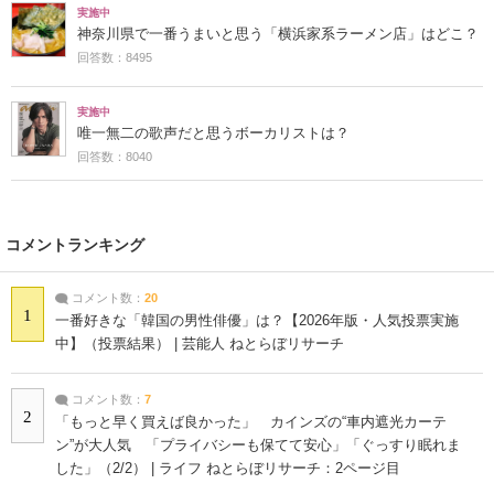
実施中
神奈川県で一番うまいと思う「横浜家系ラーメン店」はどこ？
回答数：8495
実施中
唯一無二の歌声だと思うボーカリストは？
回答数：8040
コメントランキング
コメント数：
20
1
一番好きな「韓国の男性俳優」は？【2026年版・人気投票実施
中】（投票結果） | 芸能人 ねとらぼリサーチ
コメント数：
7
2
「もっと早く買えば良かった」 カインズの“車内遮光カーテ
ン”が大人気 「プライバシーも保てて安心」「ぐっすり眠れま
した」（2/2） | ライフ ねとらぼリサーチ：2ページ目