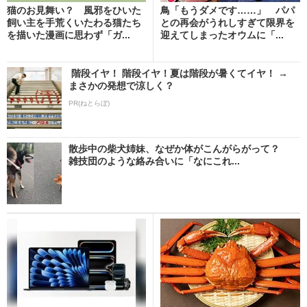
猫のお見舞い？ 風邪をひいた
鳥「もうダメです……」 パパ
飼い主を手荒くいたわる猫たち
との再会がうれしすぎて限界を
を描いた漫画に思わず「ガ...
迎えてしまったオウムに「...
階段イヤ！ 階段イヤ！夏は階段が暑くてイヤ！ →
まさかの発想で涼しく？
PR(ねとらぼ)
散歩中の柴犬姉妹、なぜか体がこんがらがって？
雑技団のような絡み合いに「なにこれ...