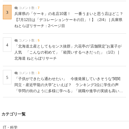
コメント数：
7
3
兵庫県の「ケーキ」の名店10選！ 一番うまいと思う店はどこ？
【7月12日は「デコレーションケーキの日」！】（2/4） | 兵庫県
ねとらぼリサーチ：2ページ目
コメント数：
5
4
「北海道土産としてもセンス抜群」六花亭の“店舗限定”お菓子が
人気 「こんなの初めて」「箱買いするべきだった」（1/2） |
北海道 ねとらぼリサーチ
コメント数：
3
5
「子供ができたら通わせたい」 今後発展していきそうな“関関
同立・産近甲龍の大学”といえば？ ランキング1位に学生の声
「学問の街のように多様に学べる」「就職や進学の実績も高い」
| 大学 ねとらぼリサーチ
カテゴリ一覧
IT・科学