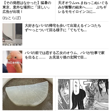
【その発想はなかった】猛暑の
天才オウムvs.まねっこぬいぐる
東京、意外な場所に「涼しい」
みが衝撃の結末へ…… ぶちギ
広告が出現！
レるモモイロインコに...
(ねとらぼ)
大好きなパパの帰宅を歩いて出迎えるインコたち
ず〜っとついて回る様子に「てちてち...
パパの前では恋する乙女のオウム、パパが仕事で家
を出ると…… お見送り後の玄関で目...