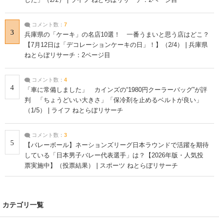
コメント数：
7
3
兵庫県の「ケーキ」の名店10選！ 一番うまいと思う店はどこ？
【7月12日は「デコレーションケーキの日」！】（2/4） | 兵庫県
ねとらぼリサーチ：2ページ目
コメント数：
4
4
「車に常備しました」 カインズの“1980円クーラーバッグ”が評
判 「ちょうどいい大きさ」「保冷剤を止めるベルトが良い」
（1/5） | ライフ ねとらぼリサーチ
コメント数：
3
5
【バレーボール】ネーションズリーグ日本ラウンドで活躍を期待
している「日本男子バレー代表選手」は？【2026年版・人気投
票実施中】（投票結果） | スポーツ ねとらぼリサーチ
カテゴリ一覧