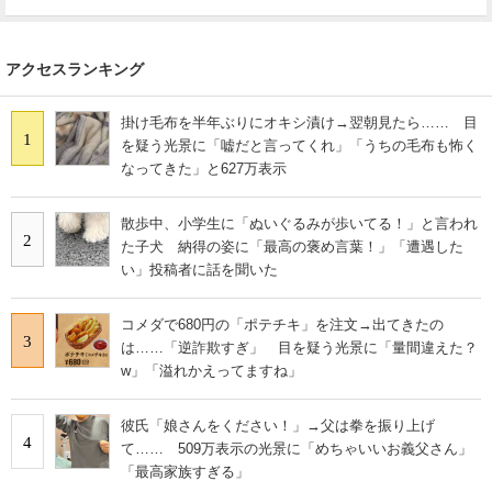
アクセスランキング
掛け毛布を半年ぶりにオキシ漬け→翌朝見たら…… 目
1
を疑う光景に「嘘だと言ってくれ」「うちの毛布も怖く
なってきた」と627万表示
散歩中、小学生に「ぬいぐるみが歩いてる！」と言われ
2
た子犬 納得の姿に「最高の褒め言葉！」「遭遇した
い」投稿者に話を聞いた
コメダで680円の「ポテチキ」を注文→出てきたの
3
は……「逆詐欺すぎ」 目を疑う光景に「量間違えた？
w」「溢れかえってますね」
彼氏「娘さんをください！」→父は拳を振り上げ
4
て…… 509万表示の光景に「めちゃいいお義父さん」
「最高家族すぎる」