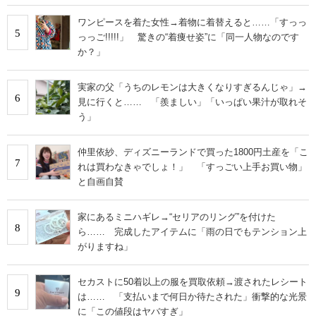
ワンピースを着た女性→着物に着替えると……「すっっ
5
っっご!!!!!」 驚きの“着痩せ姿”に「同一人物なのです
か？」
実家の父「うちのレモンは大きくなりすぎるんじゃ」→
6
見に行くと…… 「羨ましい」「いっぱい果汁が取れそ
う」
仲里依紗、ディズニーランドで買った1800円土産を「こ
7
れは買わなきゃでしょ！」 「すっごい上手お買い物」
と自画自賛
家にあるミニハギレ→“セリアのリング”を付けた
8
ら…… 完成したアイテムに「雨の日でもテンション上
がりますね」
セカストに50着以上の服を買取依頼→渡されたレシート
9
は…… 「支払いまで何日か待たされた」衝撃的な光景
に「この値段はヤバすぎ」