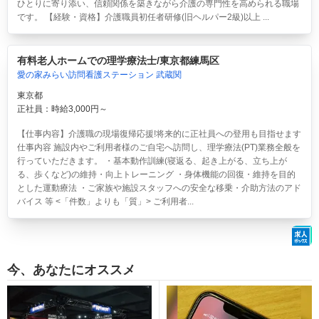
ひとりに寄り添い、信頼関係を築きながら介護の専門性を高められる職場
です。 【経験・資格】介護職員初任者研修(旧ヘルパー2級)以上 ...
有料老人ホームでの理学療法士/東京都練馬区
愛の家みらい訪問看護ステーション 武蔵関
東京都
正社員：時給3,000円～
【仕事内容】介護職の現場復帰応援!将来的に正社員への登用も目指せます
仕事内容 施設内やご利用者様のご自宅へ訪問し、理学療法(PT)業務全般を
行っていただきます。 ・基本動作訓練(寝返る、起き上がる、立ち上が
る、歩くなど)の維持・向上トレーニング ・身体機能の回復・維持を目的
とした運動療法 ・ご家族や施設スタッフへの安全な移乗・介助方法のアド
バイス 等 <「件数」よりも「質」> ご利用者...
今、あなたにオススメ