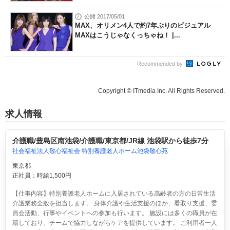
公開 2017/05/01
MAX、オリメン4人で約7年ぶりのビジュアル
MAXはこうじゃなくっちゃね！ |...
Recommended by
Copyright © ITmedia Inc. All Rights Reserved.
求人情報
介護職/豊島区南池袋/介護職/東京都/JR線 池袋駅から徒歩7分
社会福祉法人敬心福祉会 特別養護老人ホーム池袋敬心苑
東京都
正社員：時給1,500円
【仕事内容】特別養護老人ホームに入居されている高齢者の方の日常生活
介護業務全般を担当します。 身体介護や生活支援のほか、看取り支援、委
員会活動、行事やイベントへの参加も行います。 施設には多くの職員が在
籍しており、チームで協力しながらケアを提供しています。 ご利用者一人