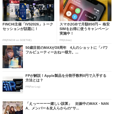
FINCHI主催「IVS2026」トーク
スマホ2GBで月額850円～ 格安
セッションが話題に！
SIMをお得に使うキャンペーン
実施中！
PR(FINCHI on GOETHE)
PR(IIJmio)
50歳目前のMAXが28周年 4人のショットに「パワ
フルビューティーおねー様方。...
FPが解説！Apple製品を分割手数料0円で入手する
方法とは？
PR(Fav-Log)
「えっーーーー嬉しい誤算」 妊娠中のMAX・NAN
A、メンバー＆友人らからの“サ...