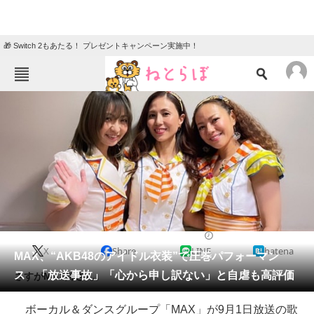
🎁 Switch 2もあたる！ プレゼントキャンペーン実施中！
ねとらぼメニュー
TOP
ニュース
エンタメ
クイズ
グルメ
地域
住まい
教育・育児
動物
リサーチ
2022/09/03 08:00（公開）
X
Share
LINE
hatena
会員記事
MAX、“AKB48のアイドル衣装”で圧巻パフォーマン
ス 「放送事故」「心から申し訳ない」と自虐も高評価
さすがMAX姉さん。
メディア
ボーカル＆ダンスグループ「MAX」が9月1日放送の歌
注目記事を集めた総合ページ