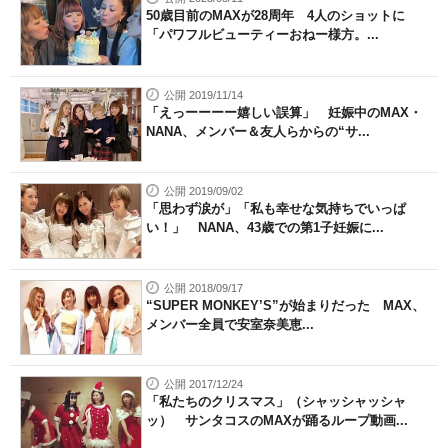
50歳目前のMAXが28周年 4人のショットに
「パワフルビューティーおねー様方。...
公開 2019/11/14
「えっーーーー嬉しい誤算」 妊娠中のMAX・
NANA、メンバー＆友人らからの“サ...
公開 2019/09/02
「思わず涙が」「私も幸せな気持ちでいっぱ
い！」 NANA、43歳での第1子妊娠に...
公開 2018/09/17
“SUPER MONKEY’S”が始まりだった MAX、
メンバー全員で安室奈美恵...
公開 2017/12/24
「私たちのクリスマス」（シャッシャッシャ
ッ） サンタコスのMAXが踊るループ動画...