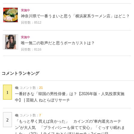
実施中
神奈川県で一番うまいと思う「横浜家系ラーメン店」はどこ？
回答数：8512
実施中
唯一無二の歌声だと思うボーカリストは？
回答数：8116
コメントランキング
コメント数：
21
1
一番好きな「韓国の男性俳優」は？【2026年版・人気投票実施
中】 | 芸能人 ねとらぼリサーチ
コメント数：
7
2
「もっと早く買えば良かった」 カインズの“車内遮光カーテ
ン”が大人気 「プライバシーも保てて安心」「ぐっすり眠れま
した」（2/2） | ライフ ねとらぼリサーチ：2ページ目