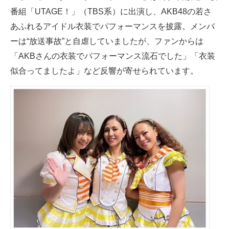
番組「UTAGE！」（TBS系）に出演し、AKB48の若さ
ITの今と未来を見通す
あふれるアイドル衣装でパフォーマンスを披露。メンバ
ーは“放送事故”と自虐していましたが、ファンからは
スマホと通信の最新トレンド
「AKBさんの衣装でパフォーマンス流石でした」「衣装
進化するPCとデバイスの未来
似合ってましたよ」など反響が寄せられています。
好きが集まる 比べて選べる
ビジネスと働き方のヒント
AI活用のいまが分かる
企業ITのトレンドを詳説
経営リーダーのコミュニティ
マーケ×ITの今がよく分かる
ITエンジニア向け専門サイト