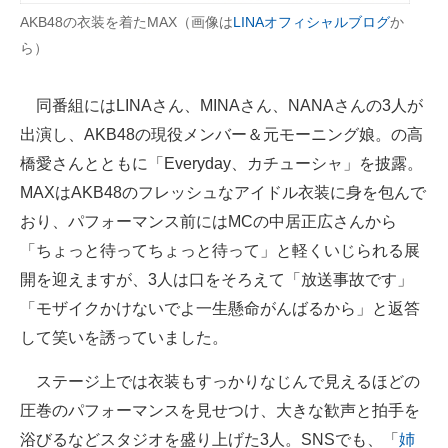
AKB48の衣装を着たMAX（画像は
LINAオフィシャルブログ
か
企業向けIT製品の総合サイト
ら）
IT製品の技術・比較・事例
同番組にはLINAさん、MINAさん、NANAさんの3人が
製造業のIT導入・活用を支援
出演し、AKB48の現役メンバー＆元モーニング娘。の高
モノづくり技術者専門サイト
橋愛さんとともに「Everyday、カチューシャ」を披露。
MAXはAKB48のフレッシュなアイドル衣装に身を包んで
エレクトロニクス専門サイト
おり、パフォーマンス前にはMCの中居正広さんから
電子設計の基本と応用
「ちょっと待ってちょっと待って」と軽くいじられる展
開を迎えますが、3人は口をそろえて「放送事故です」
エネルギーの専門メディア
「モザイクかけないでよ一生懸命がんばるから」と返答
建設×テクノロジーの最前線
して笑いを誘っていました。
ちょっと気になるネットの話題
ステージ上では衣装もすっかりなじんで見えるほどの
圧巻のパフォーマンスを見せつけ、大きな歓声と拍手を
浴びるなどスタジオを盛り上げた3人。SNSでも、「
姉