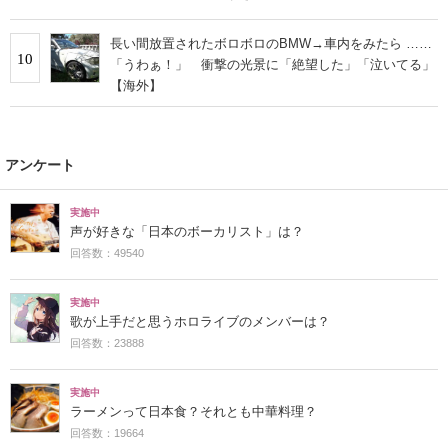
長い間放置されたボロボロのBMW→車内をみたら ……
10
「うわぁ！」 衝撃の光景に「絶望した」「泣いてる」
【海外】
アンケート
実施中
声が好きな「日本のボーカリスト」は？
回答数：49540
実施中
歌が上手だと思うホロライブのメンバーは？
回答数：23888
実施中
ラーメンって日本食？それとも中華料理？
回答数：19664