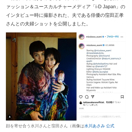
ァッション＆ユースカルチャーメディア「i-D Japan」の
ITの今と未来を見通す
インタビュー時に撮影された、夫である俳優の窪田正孝
さんとの夫婦ショットを公開しました。
スマホと通信の最新トレンド
進化するPCとデバイスの未来
好きが集まる 比べて選べる
ビジネスと働き方のヒント
AI活用のいまが分かる
企業ITのトレンドを詳説
経営リーダーのコミュニティ
マーケ×ITの今がよく分かる
顔を寄せ合う水川さんと窪田さん（画像は
水川あさみ 公式
ITエンジニア向け専門サイト