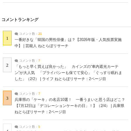
コメントランキング
コメント数：
21
1
一番好きな「韓国の男性俳優」は？【2026年版・人気投票実施
中】 | 芸能人 ねとらぼリサーチ
コメント数：
7
2
「もっと早く買えば良かった」 カインズの“車内遮光カーテ
ン”が大人気 「プライバシーも保てて安心」「ぐっすり眠れま
した」（2/2） | ライフ ねとらぼリサーチ：2ページ目
コメント数：
7
3
兵庫県の「ケーキ」の名店10選！ 一番うまいと思う店はどこ？
【7月12日は「デコレーションケーキの日」！】（2/4） | 兵庫県
ねとらぼリサーチ：2ページ目
コメント数：
5