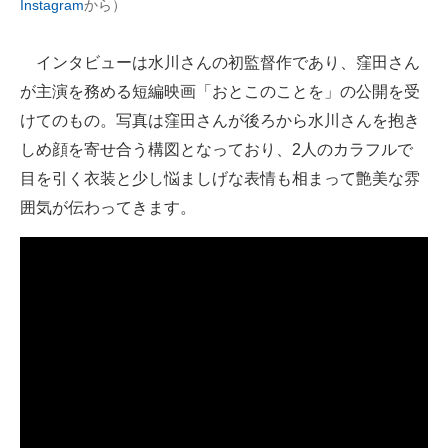
Instagram
から）
企業向けIT製品の総合サイト
インタビューは水川さんの初監督作であり、窪田さん
IT製品の技術・比較・事例
が主演を務める短編映画「おとこのことを」の公開を受
製造業のIT導入・活用を支援
けてのもの。写真は窪田さんが後ろから水川さんを抱き
しめ顔を寄せ合う構図となっており、2人のカラフルで
モノづくり技術者専門サイト
目を引く衣装と少し悩ましげな表情も相まって艶美な雰
エレクトロニクス専門サイト
囲気が伝わってきます。
電子設計の基本と応用
エネルギーの専門メディア
建設×テクノロジーの最前線
ちょっと気になるネットの話題