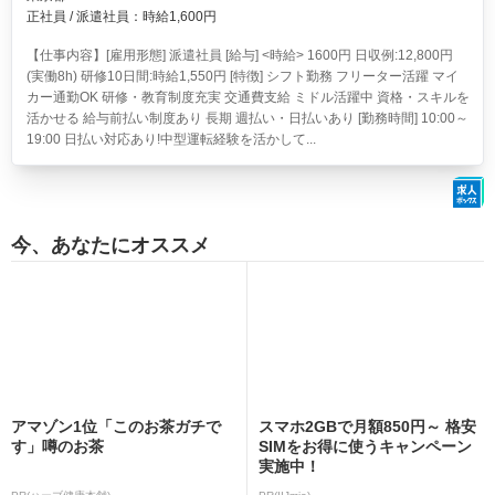
正社員 / 派遣社員：時給1,600円
【仕事内容】[雇用形態] 派遣社員 [給与] <時給> 1600円 日収例:12,800円
(実働8h) 研修10日間:時給1,550円 [特徴] シフト勤務 フリーター活躍 マイ
カー通勤OK 研修・教育制度充実 交通費支給 ミドル活躍中 資格・スキルを
活かせる 給与前払い制度あり 長期 週払い・日払いあり [勤務時間] 10:00～
19:00 日払い対応あり!中型運転経験を活かして...
今、あなたにオススメ
アマゾン1位「このお茶ガチで
スマホ2GBで月額850円～ 格安
す」噂のお茶
SIMをお得に使うキャンペーン
実施中！