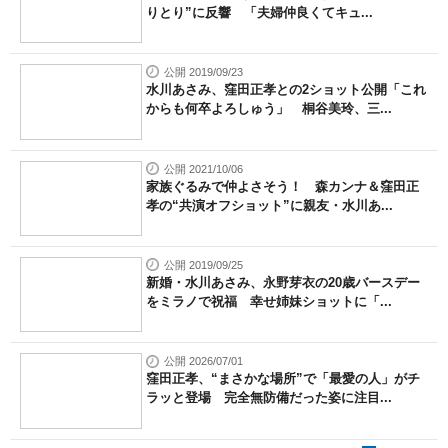
りとり”に反響 「夫婦仲良くてキュ...
公開 2019/09/23
水川あさみ、窪田正孝との2ショット公開「これ
からも何卒よろしゅう」 桐谷美玲、三...
公開 2021/10/06
家族ぐるみで仲よさそう！ 森カンナ＆窪田正
孝の“共演オフショット”に親友・水川あ...
公開 2019/09/25
新婚・水川あさみ、永野芽衣の20歳バースデー
をミラノで祝福 幸せ姉妹ショットに「...
公開 2026/07/01
窪田正孝、“まさかな場所”で「最愛の人」がチ
ラッと登場 完全無防備だった姿に注目...