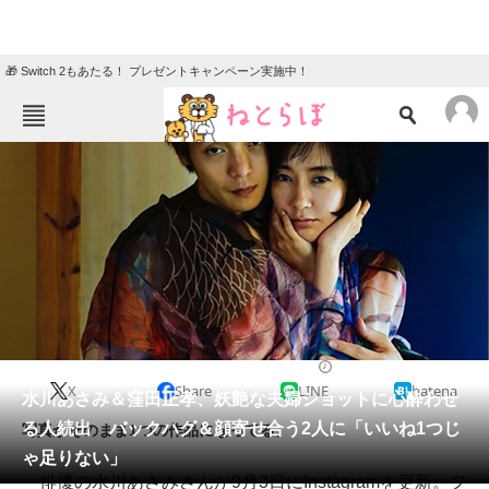
🎁 Switch 2もあたる！ プレゼントキャンペーン実施中！
ねとらぼメニュー
TOP
ニュース
エンタメ
クイズ
グルメ
地域
住まい
教育・育児
動物
リサーチ
2022/09/03 14:35（公開）
X
Share
LINE
hatena
会員記事
水川あさみ＆窪田正孝、妖艶な夫婦ショットに心酔わせ
る人続出 バックハグ＆顔寄せ合う2人に「いいね1つじ
写真がそのまま1つの作品になってる。
メディア
ゃ足りない」
俳優の水川あさみさんが9月3日にInstagramを更新。フ
注目記事を集めた総合ページ