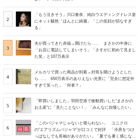
「もう泣きそう」川口春奈、純白ウエディングドレス姿
2
にネット騒然「ほんとに綺麗」「この笑顔が切なすぎ
る」
夫が買ってきた赤福→開けたら…… まさかの中身に
3
「お店に電話してしまいそう」「さすがに初めて見まし
た笑」と107万表示
メルカリで買った商品が到着→封筒を開けようとした
4
ら…… 650万表示のありえない光景に「完全に想定外
すぎて笑った」「何者？」
「即買いしました」羽田空港で衝動買いした“まさかの
5
お土産”に「見たことない！」「みんなに自慢したい」
「このパジャマじゃないと寝られない」 ユニクロ
6
の“エアリズムパジャマ”が口コミで好評 「冷房をつけ
っぱなしでも長袖がありがたい」「夏でも暑く感じな