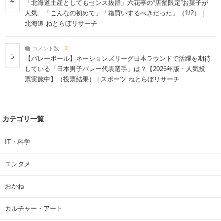
4
「北海道土産としてもセンス抜群」六花亭の“店舗限定”お菓子が
人気 「こんなの初めて」「箱買いするべきだった」（1/2） |
北海道 ねとらぼリサーチ
コメント数：
3
5
【バレーボール】ネーションズリーグ日本ラウンドで活躍を期待
している「日本男子バレー代表選手」は？【2026年版・人気投
票実施中】（投票結果） | スポーツ ねとらぼリサーチ
カテゴリ一覧
IT・科学
エンタメ
おかね
カルチャー・アート