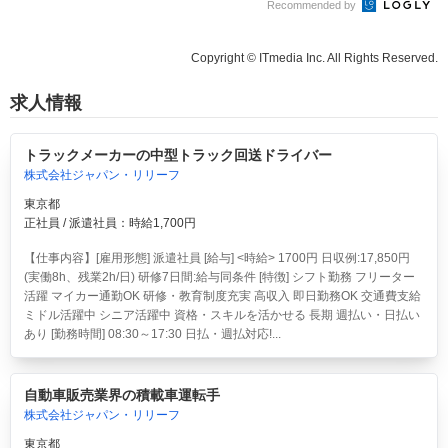
Recommended by
Copyright © ITmedia Inc. All Rights Reserved.
求人情報
トラックメーカーの中型トラック回送ドライバー
株式会社ジャパン・リリーフ
東京都
正社員 / 派遣社員：時給1,700円
【仕事内容】[雇用形態] 派遣社員 [給与] <時給> 1700円 日収例:17,850円
(実働8h、残業2h/日) 研修7日間:給与同条件 [特徴] シフト勤務 フリーター
活躍 マイカー通勤OK 研修・教育制度充実 高収入 即日勤務OK 交通費支給
ミドル活躍中 シニア活躍中 資格・スキルを活かせる 長期 週払い・日払い
あり [勤務時間] 08:30～17:30 日払・週払対応!...
自動車販売業界の積載車運転手
株式会社ジャパン・リリーフ
東京都