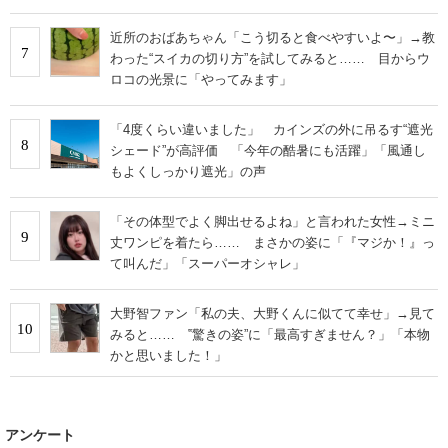
い」
近所のおばあちゃん「こう切ると食べやすいよ〜」→教
7
わった“スイカの切り方”を試してみると…… 目からウ
ロコの光景に「やってみます」
「4度くらい違いました」 カインズの外に吊るす“遮光
8
シェード”が高評価 「今年の酷暑にも活躍」「風通し
もよくしっかり遮光」の声
「その体型でよく脚出せるよね」と言われた女性→ミニ
9
丈ワンピを着たら…… まさかの姿に「『マジか！』っ
て叫んだ」「スーパーオシャレ」
大野智ファン「私の夫、大野くんに似てて幸せ」→見て
10
みると…… ‟驚きの姿”に「最高すぎません？」「本物
かと思いました！」
アンケート