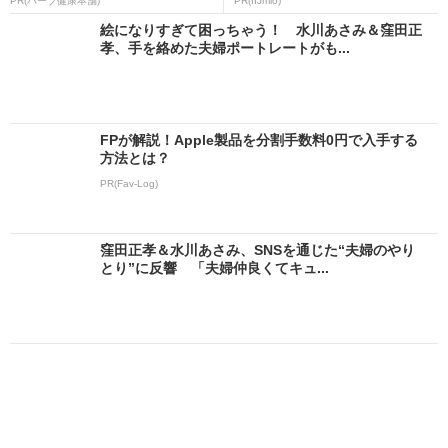
PR(ハーブ健康本舗)
PR(IIJmio)
絵になりすぎて困っちゃう！ 水川あさみ＆窪田正
孝、手を絡めた夫婦ポートレートがも...
FPが解説！Apple製品を分割手数料0円で入手する
方法とは？
PR(Fav-Log)
窪田正孝＆水川あさみ、SNSを通じた“夫婦のやり
とり”に反響 「夫婦仲良くてキュ...