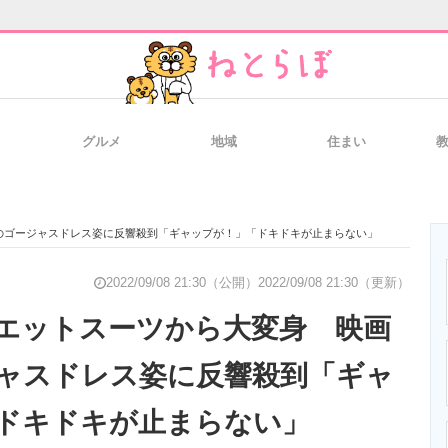
グルメ
地域
住まい
と未来を見通す
スマホと通信の最新トレンド
進化するPCとデ
のゴージャスドレス姿に反響殺到「ギャップが！」「ドキドキが止まらない」
のいまが分かる
企業ITのトレンドを詳説
経営リーダーの
2022/09/08 21:30（公開）
2022/09/08 21:30（更新）
エットスーツから大変身 映画
ャスドレス姿に反響殺到「ギャ
T製品の総合サイト
IT製品の技術・比較・事例
製造業のIT導入
ドキドキが止まらない」