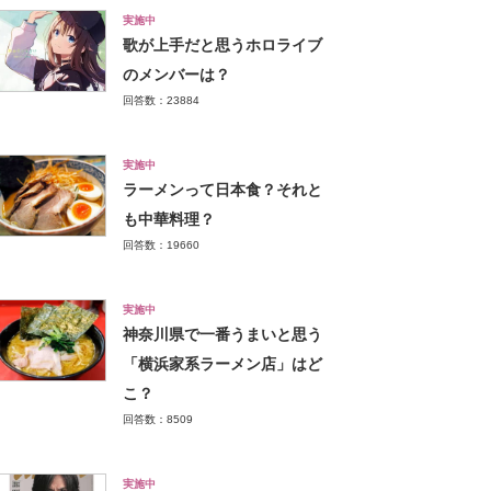
実施中
歌が上手だと思うホロライブ
のメンバーは？
回答数：23884
実施中
ラーメンって日本食？それと
も中華料理？
回答数：19660
実施中
神奈川県で一番うまいと思う
「横浜家系ラーメン店」はど
こ？
回答数：8509
実施中