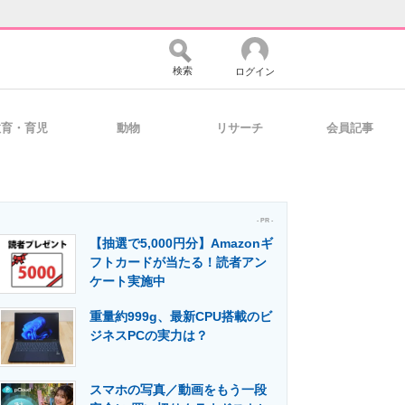
検索
ログイン
教育・育児
動物
リサーチ
会員記事
バイスの未来
好きが集まる 比べて選べる
- PR -
【抽選で5,000円分】Amazonギ
コミュニティ
マーケ×ITの今がよく分かる
フトカードが当たる！読者アン
ケート実施中
重量約999g、最新CPU搭載のビ
・活用を支援
ジネスPCの実力は？
スマホの写真／動画をもう一段