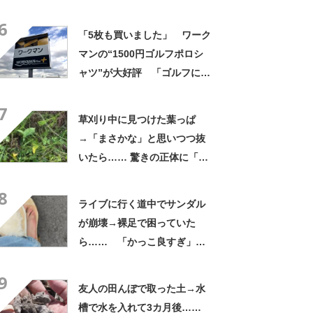
よかった」「そういう使い道
6
もあったのか」
「5枚も買いました」 ワーク
マンの“1500円ゴルフポロシ
ャツ”が大好評 「ゴルフにも
普段使いにも最適」「汗をか
7
いてもすぐ乾く」「全てに大
草刈り中に見つけた葉っぱ
満足しています」
→「まさかな」と思いつつ抜
いたら…… 驚きの正体に「お
宝やね」「生命力すごい」
8
ライブに行く道中でサンダル
が崩壊→裸足で困っていた
ら…… 「かっこ良すぎ」ま
さかの展開に感動「こういう
9
人に私もなりたい」
友人の田んぼで取った土→水
槽で水を入れて3カ月後……