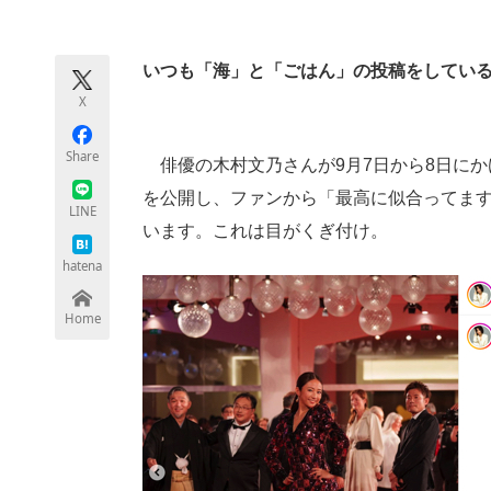
モノづくり技術者専門サイト
エレクトロ
いつも「海」と「ごはん」の投稿をしてい
X
ちょっと気になるネットの話題
Share
俳優の木村文乃さんが9月7日から8日にかけて
を公開し、ファンから「最高に似合ってま
LINE
います。これは目がくぎ付け。
hatena
Home