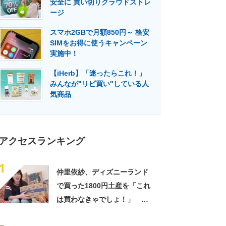
安全に 買い切りクラウドストレ
門メディア
建設×テクノロジーの最前線
ージ
スマホ2GBで月額850円～ 格安
SIMをお得に使うキャンペーン
実施中！
【iHerb】「迷ったらこれ！」
みんなが"リピ買い"している人
気商品
アクセスランキング
1
仲里依紗、ディズニーランド
で買った1800円土産を「これ
は買わなきゃでしょ！」
「すっごい上手お買い物」と