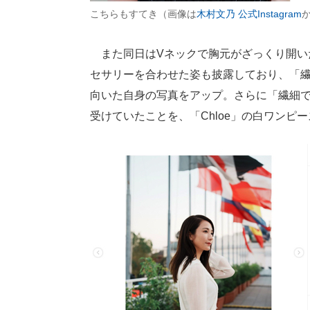
こちらもすてき（画像は
木村文乃 公式Instagram
また同日はVネックで胸元がざっくり開いた「GI
セサリーを合わせた姿も披露しており、「
向いた自身の写真をアップ。さらに「繊細で
受けていたことを、「Chloe」の白ワン