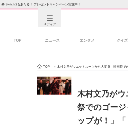
🎁 Switch 2もあたる！ プレゼントキャンペーン実施中！
メディア
TOP
ニュース
エンタメ
クイズ
注目記事を集めた総合ページ
ITの今
TOP
>
木村文乃がウエットスーツから大変身 映画祭で
ビジネスと働き方のヒント
AI活用
木村文乃がウ
祭でのゴージ
ITエンジニア向け専門サイト
企業向けI
ップが！」「