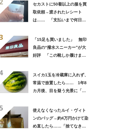
2
自画自賛
セカストに50着以上の服を買
取依頼→渡されたレシート
は…… 「支払いまで何日か
待たされた」衝撃的な光景に
3
「この値段はヤバすぎ」
「15足も買いました」 無印
良品の“撥水スニーカー”が大
好評 「この靴しか履けませ
ん」「本当に疲れにくい」
4
「一生買い続けます」
スイカ1玉を冷蔵庫に入れず、
常温で放置したら…… 1年8
カ月後、目を疑う光景に「ヤ
バいヤバいヤバい」「えっ、
5
こんな姿に……!?」
使えなくなったルイ・ヴィト
ンのバッグ→約4万円かけて染
め直したら……「捨てなきゃ