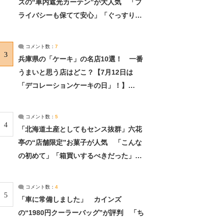
ズの“車内遮光カーテン”が大人気 「プ
ライバシーも保てて安心」「ぐっすり眠
れました」（2/2） | ライフ ねとらぼリ
サーチ：2ページ目
コメント数：
7
3
兵庫県の「ケーキ」の名店10選！ 一番
うまいと思う店はどこ？【7月12日は
「デコレーションケーキの日」！】
（2/4） | 兵庫県 ねとらぼリサーチ：2ペ
ージ目
コメント数：
5
4
「北海道土産としてもセンス抜群」六花
亭の“店舗限定”お菓子が人気 「こんな
の初めて」「箱買いするべきだった」
（1/2） | 北海道 ねとらぼリサーチ
コメント数：
4
5
「車に常備しました」 カインズ
の“1980円クーラーバッグ”が評判 「ち