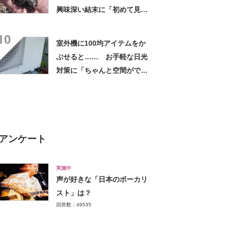
興味深い結末に「初めて見
た」「こんなデカくなん
10
の？」投稿者に話を聞いた
室外機に100均アイテムをか
ぶせると…… お手軽な日光
対策に「ちゃんと空間ができ
てグー」「これで楽します」
アンケート
実施中
声が好きな「日本のボーカリ
スト」は？
回答数：49535