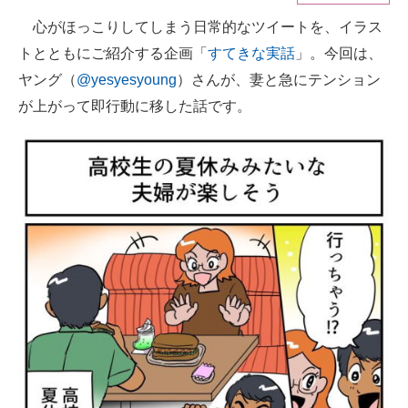
心がほっこりしてしまう日常的なツイートを、イラス
ITの今と未来を見通す
トとともにご紹介する企画「
すてきな実話
」。今回は、
スマホと通信の最新トレンド
ヤング（
@yesyesyoung
）さんが、妻と急にテンション
が上がって即行動に移した話です。
進化するPCとデバイスの未来
好きが集まる 比べて選べる
ビジネスと働き方のヒント
AI活用のいまが分かる
企業ITのトレンドを詳説
経営リーダーのコミュニティ
マーケ×ITの今がよく分かる
ITエンジニア向け専門サイト