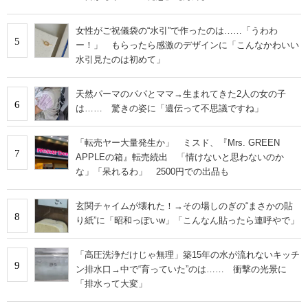
女性がご祝儀袋の“水引”で作ったのは……「うわわ
5
ー！」 もらったら感激のデザインに「こんなかわいい
水引見たのは初めて」
天然パーマのパパとママ→生まれてきた2人の女の子
6
は…… 驚きの姿に「遺伝って不思議ですね」
「転売ヤー大量発生か」 ミスド、『Mrs. GREEN
7
APPLEの箱』転売続出 「情けないと思わないのか
な」「呆れるわ」 2500円での出品も
玄関チャイムが壊れた！→その場しのぎの“まさかの貼
8
り紙”に「昭和っぽいw」「こんなん貼ったら連呼やで」
「高圧洗浄だけじゃ無理」築15年の水が流れないキッチ
9
ン排水口→中で“育っていた”のは…… 衝撃の光景に
「排水って大変」