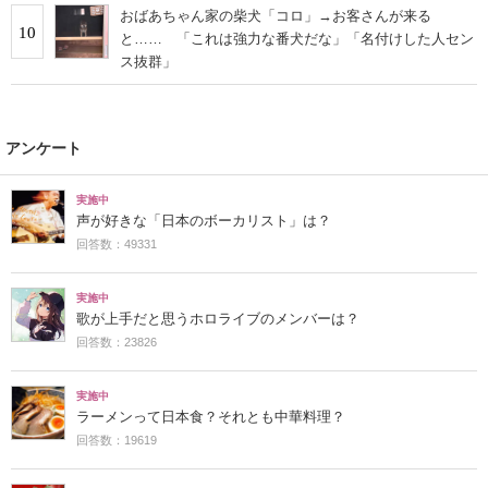
おばあちゃん家の柴犬「コロ」→お客さんが来る
10
と…… 「これは強力な番犬だな」「名付けした人セン
ス抜群」
アンケート
実施中
声が好きな「日本のボーカリスト」は？
回答数：49331
実施中
歌が上手だと思うホロライブのメンバーは？
回答数：23826
実施中
ラーメンって日本食？それとも中華料理？
回答数：19619