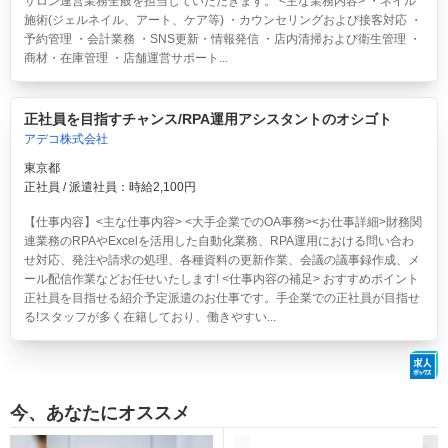
サロン運営業務全般を担当していただきます。 <主な業務内容> ・ネイル
施術(ジェルネイル、アート、ケア等) ・カウンセリングおよび接客対応 ・
予約管理 ・会計業務 ・SNS更新・情報発信 ・店内清掃および衛生管理 ・
商材・在庫管理 ・店舗運営サポート...
正社員を目指すチャンス/RPA運用アシスタントのオシゴト
アデコ株式会社
東京都
正社員 / 派遣社員：時給2,100円
【仕事内容】<主な仕事内容> <大手企業でのOA事務><お仕事詳細>財務関
連業務のRPAやExcelを活用した自動化業務、RPA運用における問い合わ
せ対応、発注や請求の処理、各種資料の更新作業、会議の議事録作成、メ
ール配信作業などお任せいたします! <仕事内容の補足> おすすめポイント
正社員を目指せる紹介予定派遣のお仕事です。手企業での正社員が目指せ
る!スタッフが多く在籍しており、働きやすい...
今、あなたにオススメ