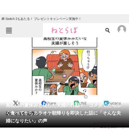
🎁 Switch 2もあたる！ プレゼントキャンペーン実施中！
ねとらぼメニュー
TOP
ニュース
エンタメ
クイズ
グルメ
地域
住まい
教育・育児
動物
リサーチ
2022/09/14 19:10（公開）
X
Share
LINE
hatena
会員記事
高校生の夏休みと化した夫婦の行動！ コメダでたらふ
く食べてからカラオケ朝帰りを即決した話に「そんな夫
楽しそうな夫婦だ……！
メディア
婦になりたい」の声
目次を表示
注目記事を集めた総合ページ