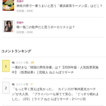
実施中
神奈川県で一番うまいと思う「横浜家系ラーメン店」はどこ？
回答数：8495
実施中
唯一無二の歌声だと思うボーカリストは？
回答数：8040
コメントランキング
コメント数：
20
1
一番好きな「韓国の男性俳優」は？【2026年版・人気投票実施
中】（投票結果） | 芸能人 ねとらぼリサーチ
コメント数：
7
2
「もっと早く買えば良かった」 カインズの“車内遮光カーテ
ン”が大人気 「プライバシーも保てて安心」「ぐっすり眠れま
した」（2/2） | ライフ ねとらぼリサーチ：2ページ目