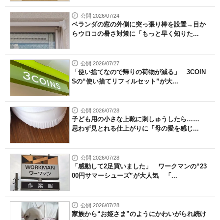
公開 2026/07/24
ベランダの窓の外側に突っ張り棒を設置→目か
らウロコの暑さ対策に「もっと早く知りた...
公開 2026/07/27
「使い捨てなので帰りの荷物が減る」 3COIN
Sの“使い捨てリフィルセット”が大...
公開 2026/07/28
子ども用の小さな上靴に刺しゅうしたら……
思わず見とれる仕上がりに「母の愛を感じ...
公開 2026/07/28
「感動して2足買いました」 ワークマンの“23
00円サマーシューズ”が大人気 「...
公開 2026/07/28
家族から“お姫さま”のようにかわいがられ続け