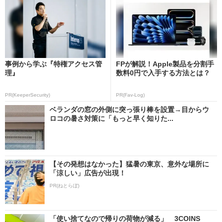
事例から学ぶ『特権アクセス管
FPが解説！Apple製品を分割手
理』
数料0円で入手する方法とは？
PR(KeeperSecurity)
PR(Fav-Log)
ベランダの窓の外側に突っ張り棒を設置→目からウ
ロコの暑さ対策に「もっと早く知りた...
【その発想はなかった】猛暑の東京、意外な場所に
「涼しい」広告が出現！
PR(ねとらぼ)
「使い捨てなので帰りの荷物が減る」 3COINS