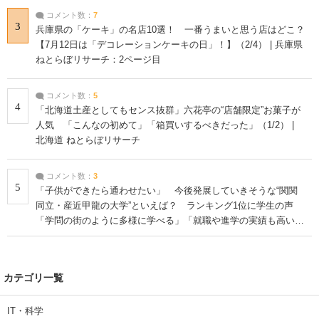
コメント数：
7
3
兵庫県の「ケーキ」の名店10選！ 一番うまいと思う店はどこ？
【7月12日は「デコレーションケーキの日」！】（2/4） | 兵庫県
ねとらぼリサーチ：2ページ目
コメント数：
5
4
「北海道土産としてもセンス抜群」六花亭の“店舗限定”お菓子が
人気 「こんなの初めて」「箱買いするべきだった」（1/2） |
北海道 ねとらぼリサーチ
コメント数：
3
5
「子供ができたら通わせたい」 今後発展していきそうな“関関
同立・産近甲龍の大学”といえば？ ランキング1位に学生の声
「学問の街のように多様に学べる」「就職や進学の実績も高い」
| 大学 ねとらぼリサーチ
カテゴリ一覧
IT・科学