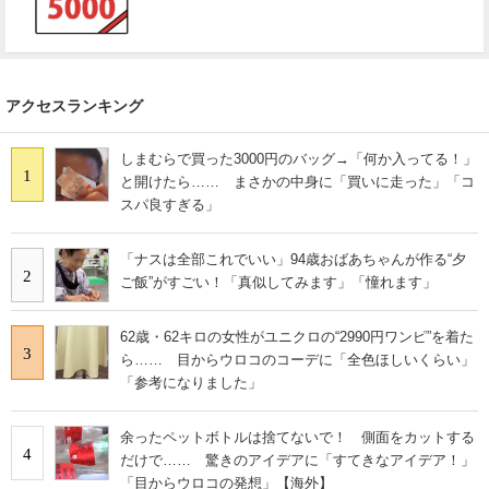
アクセスランキング
しまむらで買った3000円のバッグ→「何か入ってる！」
1
と開けたら…… まさかの中身に「買いに走った」「コ
スパ良すぎる」
「ナスは全部これでいい」94歳おばあちゃんが作る“夕
2
ご飯”がすごい！「真似してみます」「憧れます」
62歳・62キロの女性がユニクロの“2990円ワンピ”を着た
3
ら…… 目からウロコのコーデに「全色ほしいくらい」
「参考になりました」
余ったペットボトルは捨てないで！ 側面をカットする
4
だけで…… 驚きのアイデアに「すてきなアイデア！」
「目からウロコの発想」【海外】