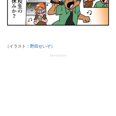
企業向けIT製品の総合サイト
IT製品の技術・比較・事例
製造業のIT導入・活用を支援
モノづくり技術者専門サイト
（イラスト：
野田せいぞ
）
エレクトロニクス専門サイト
advertisement
電子設計の基本と応用
エネルギーの専門メディア
建設×テクノロジーの最前線
ちょっと気になるネットの話題