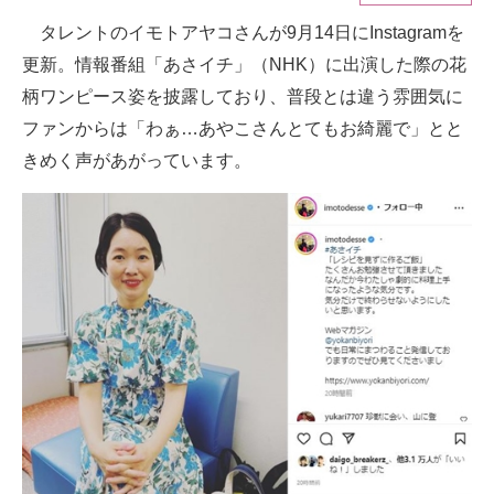
タレントのイモトアヤコさんが9月14日にInstagramを
ITの今と未来を見通す
更新。情報番組「あさイチ」（NHK）に出演した際の花
スマホと通信の最新トレンド
柄ワンピース姿を披露しており、普段とは違う雰囲気に
ファンからは「わぁ…あやこさんとてもお綺麗で」とと
進化するPCとデバイスの未来
きめく声があがっています。
好きが集まる 比べて選べる
ビジネスと働き方のヒント
AI活用のいまが分かる
企業ITのトレンドを詳説
経営リーダーのコミュニティ
マーケ×ITの今がよく分かる
ITエンジニア向け専門サイト