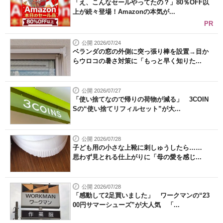
「え、こんなセールやってたの？」80％OFF以
上が続々登場！Amazonの本気が...
PR
公開 2026/07/24
ベランダの窓の外側に突っ張り棒を設置→目か
らウロコの暑さ対策に「もっと早く知りた...
公開 2026/07/27
「使い捨てなので帰りの荷物が減る」 3COIN
Sの“使い捨てリフィルセット”が大...
公開 2026/07/28
子ども用の小さな上靴に刺しゅうしたら……
思わず見とれる仕上がりに「母の愛を感じ...
公開 2026/07/28
「感動して2足買いました」 ワークマンの“23
00円サマーシューズ”が大人気 「...