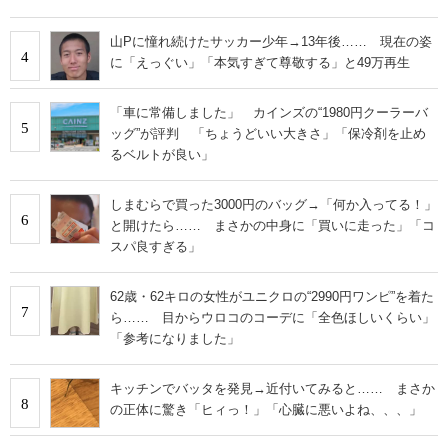
山Pに憧れ続けたサッカー少年→13年後…… 現在の姿
4
に「えっぐい」「本気すぎて尊敬する」と49万再生
「車に常備しました」 カインズの“1980円クーラーバ
5
ッグ”が評判 「ちょうどいい大きさ」「保冷剤を止め
るベルトが良い」
しまむらで買った3000円のバッグ→「何か入ってる！」
6
と開けたら…… まさかの中身に「買いに走った」「コ
スパ良すぎる」
62歳・62キロの女性がユニクロの“2990円ワンピ”を着た
7
ら…… 目からウロコのコーデに「全色ほしいくらい」
「参考になりました」
キッチンでバッタを発見→近付いてみると…… まさか
8
の正体に驚き「ヒィっ！」「心臓に悪いよね、、、」