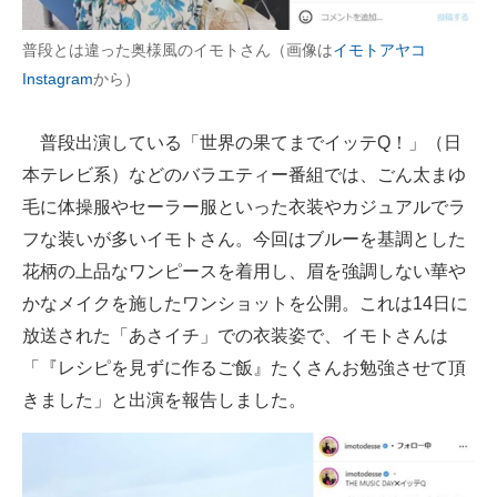
企業向けIT製品の総合サイト
普段とは違った奥様風のイモトさん（画像は
イモトアヤコ
IT製品の技術・比較・事例
Instagram
から）
製造業のIT導入・活用を支援
普段出演している「世界の果てまでイッテQ！」（日
モノづくり技術者専門サイト
本テレビ系）などのバラエティー番組では、ごん太まゆ
毛に体操服やセーラー服といった衣装やカジュアルでラ
エレクトロニクス専門サイト
フな装いが多いイモトさん。今回はブルーを基調とした
電子設計の基本と応用
花柄の上品なワンピースを着用し、眉を強調しない華や
かなメイクを施したワンショットを公開。これは14日に
エネルギーの専門メディア
放送された「あさイチ」での衣装姿で、イモトさんは
建設×テクノロジーの最前線
「『レシピを見ずに作るご飯』たくさんお勉強させて頂
きました」と出演を報告しました。
ちょっと気になるネットの話題