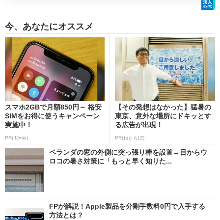
今、あなたにオススメ
スマホ2GBで月額850円～ 格安
【その発想はなかった】猛暑の
SIMをお得に使うキャンペーン
東京、意外な場所にドキッとす
実施中！
る広告が出現！
PR(IIJmio)
PR(ねとらぼ)
ベランダの窓の外側に突っ張り棒を設置→目からウ
ロコの暑さ対策に「もっと早く知りた...
FPが解説！Apple製品を分割手数料0円で入手する
方法とは？