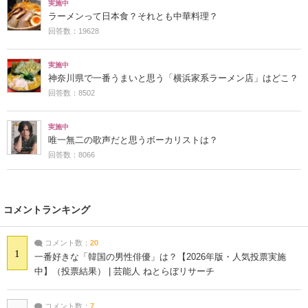
実施中
ラーメンって日本食？それとも中華料理？
回答数：19628
実施中
神奈川県で一番うまいと思う「横浜家系ラーメン店」はどこ？
回答数：8502
実施中
唯一無二の歌声だと思うボーカリストは？
回答数：8066
コメントランキング
コメント数：
20
1
一番好きな「韓国の男性俳優」は？【2026年版・人気投票実施
中】（投票結果） | 芸能人 ねとらぼリサーチ
コメント数：
7