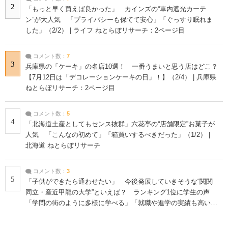
2
「もっと早く買えば良かった」 カインズの“車内遮光カーテ
ン”が大人気 「プライバシーも保てて安心」「ぐっすり眠れま
した」（2/2） | ライフ ねとらぼリサーチ：2ページ目
コメント数：
7
3
兵庫県の「ケーキ」の名店10選！ 一番うまいと思う店はどこ？
【7月12日は「デコレーションケーキの日」！】（2/4） | 兵庫県
ねとらぼリサーチ：2ページ目
コメント数：
5
4
「北海道土産としてもセンス抜群」六花亭の“店舗限定”お菓子が
人気 「こんなの初めて」「箱買いするべきだった」（1/2） |
北海道 ねとらぼリサーチ
コメント数：
3
5
「子供ができたら通わせたい」 今後発展していきそうな“関関
同立・産近甲龍の大学”といえば？ ランキング1位に学生の声
「学問の街のように多様に学べる」「就職や進学の実績も高い」
| 大学 ねとらぼリサーチ