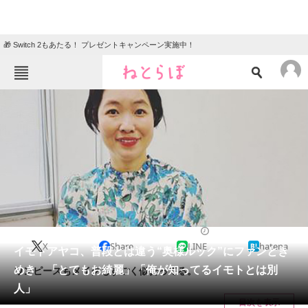
🎁 Switch 2もあたる！ プレゼントキャンペーン実施中！
ねとらぼメニュー
TOP
ニュース
エンタメ
クイズ
グルメ
地域
住まい
教育・育児
動物
リサーチ
2022/09/15 12:30（公開）
X
Share
LINE
hatena
会員記事
イモトアヤコ、普段とは違う“奥様ルック”にファンとき
めき 「とてもお綺麗」「俺が知ってるイモトとは別
ワンピースもメイクもすごく似合ってる。
メディア
人」
目次を表示
注目記事を集めた総合ページ