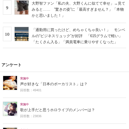
大野智ファン「私の夫、大野くんに似てて幸せ」→見て
9
みると…… ‟驚きの姿”に「最高すぎません？」「本物
かと思いました！」
「通勤用に買ったけど、めちゃくちゃ良い！」 モンベ
10
ルの“ビジネスリュック”が好評 「615グラムで軽い」
「たくさん入る」「満員電車に乗りやすくなった」
アンケート
実施中
声が好きな「日本のボーカリスト」は？
回答数：49401
実施中
歌が上手だと思うホロライブのメンバーは？
回答数：23836