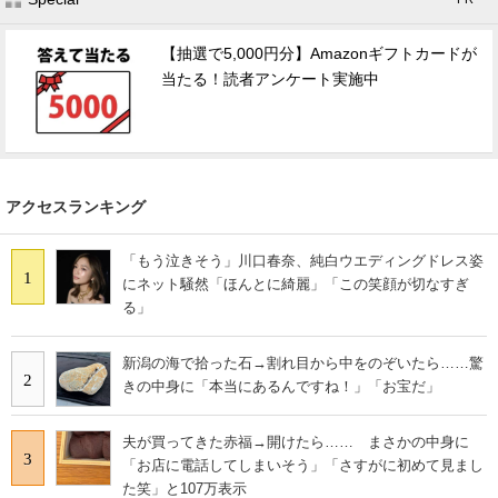
【抽選で5,000円分】Amazonギフトカードが
当たる！読者アンケート実施中
アクセスランキング
「もう泣きそう」川口春奈、純白ウエディングドレス姿
1
にネット騒然「ほんとに綺麗」「この笑顔が切なすぎ
る」
新潟の海で拾った石→割れ目から中をのぞいたら……驚
2
きの中身に「本当にあるんですね！」「お宝だ」
夫が買ってきた赤福→開けたら…… まさかの中身に
3
「お店に電話してしまいそう」「さすがに初めて見まし
た笑」と107万表示