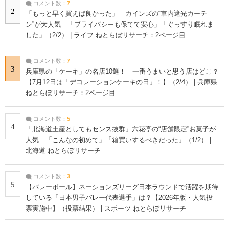
コメント数：
7
2
「もっと早く買えば良かった」 カインズの“車内遮光カーテ
ン”が大人気 「プライバシーも保てて安心」「ぐっすり眠れま
した」（2/2） | ライフ ねとらぼリサーチ：2ページ目
コメント数：
7
3
兵庫県の「ケーキ」の名店10選！ 一番うまいと思う店はどこ？
【7月12日は「デコレーションケーキの日」！】（2/4） | 兵庫県
ねとらぼリサーチ：2ページ目
コメント数：
5
4
「北海道土産としてもセンス抜群」六花亭の“店舗限定”お菓子が
人気 「こんなの初めて」「箱買いするべきだった」（1/2） |
北海道 ねとらぼリサーチ
コメント数：
3
5
【バレーボール】ネーションズリーグ日本ラウンドで活躍を期待
している「日本男子バレー代表選手」は？【2026年版・人気投
票実施中】（投票結果） | スポーツ ねとらぼリサーチ