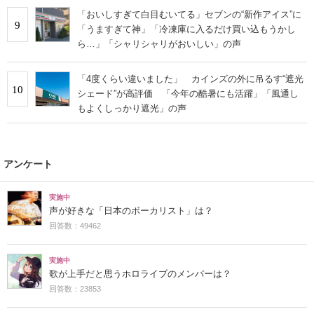
「おいしすぎて白目むいてる」セブンの“新作アイス”に
9
「うますぎて神」「冷凍庫に入るだけ買い込もうかし
ら…」「シャリシャリがおいしい」の声
「4度くらい違いました」 カインズの外に吊るす“遮光
10
シェード”が高評価 「今年の酷暑にも活躍」「風通し
もよくしっかり遮光」の声
アンケート
実施中
声が好きな「日本のボーカリスト」は？
回答数：49462
実施中
歌が上手だと思うホロライブのメンバーは？
回答数：23853