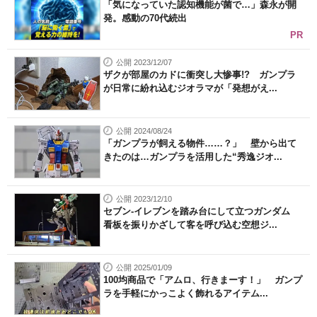
「気になっていた認知機能が菌で…」森永が開
発。感動の70代続出
PR
公開 2023/12/07
ザクが部屋のカドに衝突し大惨事!? ガンプラ
が日常に紛れ込むジオラマが「発想がえ...
公開 2024/08/24
「ガンプラが飼える物件……？」 壁から出て
きたのは…ガンプラを活用した“秀逸ジオ...
公開 2023/12/10
セブン-イレブンを踏み台にして立つガンダム
看板を振りかざして客を呼び込む空想ジ...
公開 2025/01/09
100均商品で「アムロ、行きまーす！」 ガンプ
ラを手軽にかっこよく飾れるアイテム...