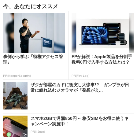
今、あなたにオススメ
事例から学ぶ『特権アクセス管
FPが解説！Apple製品を分割手
理』
数料0円で入手する方法とは？
PR(KeeperSecurity)
PR(Fav-Log)
ザクが部屋のカドに衝突し大惨事!? ガンプラが日
常に紛れ込むジオラマが「発想がえ...
スマホ2GBで月額850円～ 格安SIMをお得に使うキ
ャンペーン実施中！
PR(IIJmio)