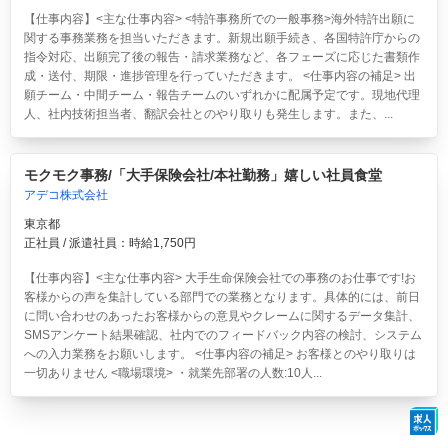
【仕事内容】<主な仕事内容> <特許事務所での一般事務>海外特許出願に
関する事務業務を担当いただきます。新規出願手続き、各国特許庁からの
指令対応、出願完了後の報告・請求業務など、各フェーズに応じた書類作
成・送付、期限・進捗管理を行っていただきます。 <仕事内容の補足> 出
願チーム・中間チーム・報告チームのいずれかに配属予定です。現地代理
人、社内技術担当者、翻訳会社とのやり取りも発生します。また、...
モクモク事務/「大手保険会社/本社勤務」嬉しい社員食堂
アデコ株式会社
東京都
正社員 / 派遣社員：時給1,750円
【仕事内容】<主な仕事内容> 大手生命保険会社での事務のお仕事です!お
客様からの声を集計している部門での業務となります。具体的には、前日
に問い合わせのあったお客様からの意見やクレームに関するデータ集計、
SMSアンケート結果確認、社内でのフィードバック内容の検討、システム
への入力業務をお願いします。 <仕事内容の補足> お客様とのやり取りは
一切ありません <職場環境> ・就業先部署の人数:10人...