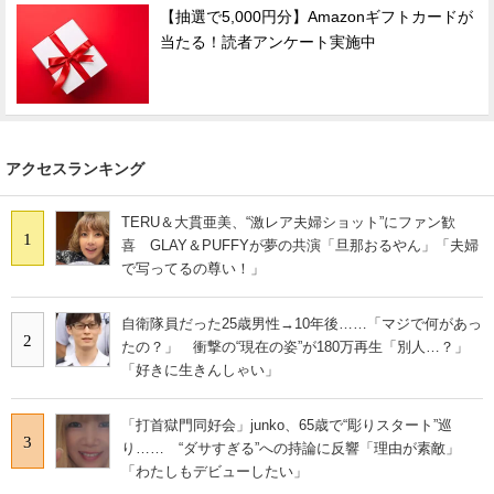
【抽選で5,000円分】Amazonギフトカードが
当たる！読者アンケート実施中
アクセスランキング
TERU＆大貫亜美、“激レア夫婦ショット”にファン歓
1
喜 GLAY＆PUFFYが夢の共演「旦那おるやん」「夫婦
で写ってるの尊い！」
自衛隊員だった25歳男性→10年後……「マジで何があっ
2
たの？」 衝撃の“現在の姿”が180万再生「別人…？」
「好きに生きんしゃい」
「打首獄門同好会」junko、65歳で“彫りスタート”巡
3
り…… “ダサすぎる”への持論に反響「理由が素敵」
「わたしもデビューしたい」