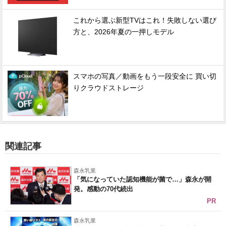
これから選ぶ新型TVはこれ！失敗しない選び
方と、2026年夏の一押しモデル
スマホの写真／動画をもう一段安全に 買い切
りクラウドストレージ
関連記事
森永乳業
「気になっていた認知機能が菌で…」森永が開
発。感動の70代続出
PR
森永乳業