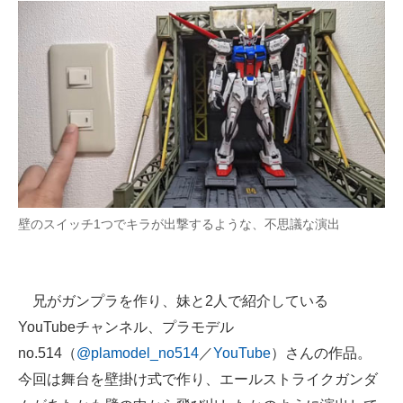
企業向けIT製品の総合サイト
IT製品の技術・比較・事例
製造業のIT導入・活用を支援
モノづくり技術者専門サイト
エレクトロニクス専門サイト
電子設計の基本と応用
壁のスイッチ1つでキラが出撃するような、不思議な演出
エネルギーの専門メディア
建設×テクノロジーの最前線
兄がガンプラを作り、妹と2人で紹介している
YouTubeチャンネル、プラモデル
ちょっと気になるネットの話題
no.514（
@plamodel_no514
／
YouTube
）さんの作品。
今回は舞台を壁掛け式で作り、エールストライクガンダ