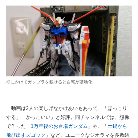
壁にかけてガンプラを載せると自宅が基地化
動画は2人の楽しげなかけあいもあって、「ほっこり
する」「かっこいい」と好評。同チャンネルでは、想像
で作った「
1万年後のお台場ガンダム
」や、「
土鍋から
飛び出すズゴック
」など、ユニークなジオラマを多数紹