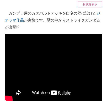
目次を表示
ITの今と未来を見通す
ガンプラ用のカタパルトデッキを自宅の壁に設けた
ジ
オラマ作品
が豪快です。壁の中からストライクガンダム
スマホと通信の最新トレンド
が出撃!?
進化するPCとデバイスの未来
好きが集まる 比べて選べる
ビジネスと働き方のヒント
AI活用のいまが分かる
企業ITのトレンドを詳説
経営リーダーのコミュニティ
マーケ×ITの今がよく分かる
ITエンジニア向け専門サイト