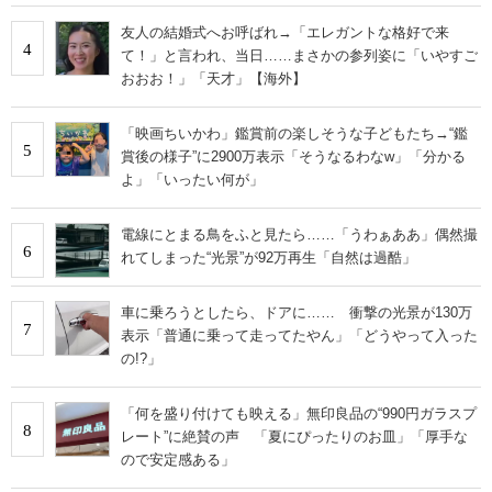
友人の結婚式へお呼ばれ→「エレガントな格好で来
4
て！」と言われ、当日……まさかの参列姿に「いやすご
おおお！」「天才」【海外】
「映画ちいかわ」鑑賞前の楽しそうな子どもたち→“鑑
5
賞後の様子”に2900万表示「そうなるわなw」「分かる
よ」「いったい何が」
電線にとまる鳥をふと見たら……「うわぁああ」偶然撮
6
れてしまった“光景”が92万再生「自然は過酷」
車に乗ろうとしたら、ドアに…… 衝撃の光景が130万
7
表示「普通に乗って走ってたやん」「どうやって入った
の!?」
「何を盛り付けても映える」無印良品の“990円ガラスプ
8
レート”に絶賛の声 「夏にぴったりのお皿」「厚手な
ので安定感ある」