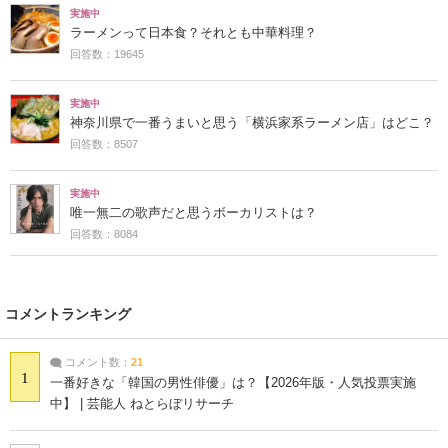
実施中
ラーメンって日本食？それとも中華料理？
回答数：19645
実施中
神奈川県で一番うまいと思う「横浜家系ラーメン店」はどこ？
回答数：8507
実施中
唯一無二の歌声だと思うボーカリストは？
回答数：8084
コメントランキング
コメント数：
21
1
一番好きな「韓国の男性俳優」は？【2026年版・人気投票実施
中】 | 芸能人 ねとらぼリサーチ