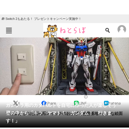
🎁 Switch 2もあたる！ プレゼントキャンペーン実施中！
ねとらぼメニュー
TOP
ニュース
エンタメ
クイズ
グルメ
地域
住まい
教育・育児
動物
リサーチ
2022/10/20 19:45（公開）
X
Share
LINE
hatena
会員記事
ガンプラ用のカタパルトを自宅に作った人が楽しそう
壁の中から「キラ・ヤマト！ ガンダム！ 行きま
隣に添えられた照明用スイッチのおかげで秘密基地みたいな絵面
メディア
す！」
に。
注目記事を集めた総合ページ