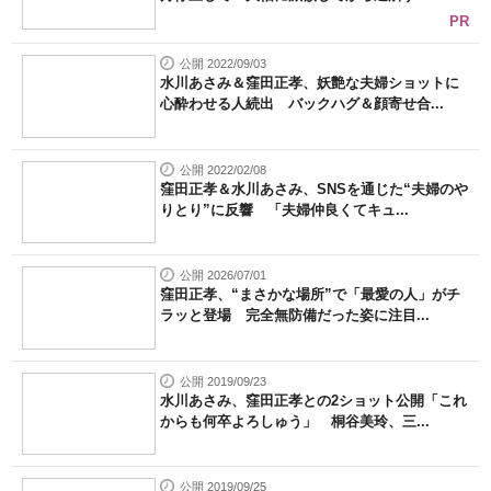
PR
公開 2022/09/03
水川あさみ＆窪田正孝、妖艶な夫婦ショットに
心酔わせる人続出 バックハグ＆顔寄せ合...
公開 2022/02/08
窪田正孝＆水川あさみ、SNSを通じた“夫婦のや
りとり”に反響 「夫婦仲良くてキュ...
公開 2026/07/01
窪田正孝、“まさかな場所”で「最愛の人」がチ
ラッと登場 完全無防備だった姿に注目...
公開 2019/09/23
水川あさみ、窪田正孝との2ショット公開「これ
からも何卒よろしゅう」 桐谷美玲、三...
公開 2019/09/25