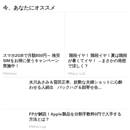
今、あなたにオススメ
スマホ2GBで月額850円～ 格安
階段イヤ！ 階段イヤ！夏は階段
SIMをお得に使うキャンペーン
が暑くてイヤ！ →まさかの発想
実施中！
で涼しく？
PR(IIJmio)
PR(ねとらぼ)
水川あさみ＆窪田正孝、妖艶な夫婦ショットに心酔
わせる人続出 バックハグ＆顔寄せ合...
FPが解説！Apple製品を分割手数料0円で入手する
方法とは？
PR(Fav-Log)