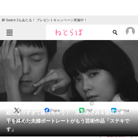
🎁 Switch 2もあたる！ プレゼントキャンペーン実施中！
ねとらぼメニュー
TOP
ニュース
エンタメ
クイズ
グルメ
地域
住まい
教育・育児
動物
リサーチ
2022/11/18 12:10（公開）
X
Share
LINE
hatena
会員記事
絵になりすぎて困っちゃう！ 水川あさみ＆窪田正孝、
手を絡めた夫婦ポートレートがもう芸術作品「ステキで
いい写真だ。
メディア
す」
目次を表示
注目記事を集めた総合ページ