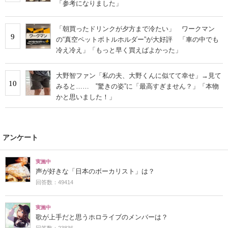
「参考になりました」
「朝買ったドリンクが夕方まで冷たい」 ワークマン
9
の“真空ペットボトルホルダー”が大好評 「車の中でも
冷え冷え」「もっと早く買えばよかった」
大野智ファン「私の夫、大野くんに似てて幸せ」→見て
10
みると…… ‟驚きの姿”に「最高すぎません？」「本物
かと思いました！」
アンケート
実施中
声が好きな「日本のボーカリスト」は？
回答数：49414
実施中
歌が上手だと思うホロライブのメンバーは？
回答数：23836