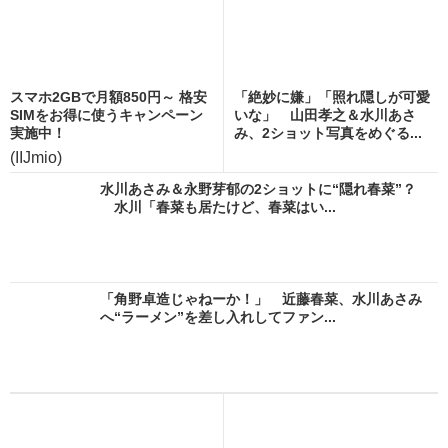
スマホ2GBで月額850円～ 格安
「絶妙に嫌」「照れ隠しが可愛
SIMをお得に使うキャンペーン
いな」 山田孝之＆水川あさ
実施中！
み、2ショット写真をめぐる...
(IIJmio)
水川あさみ＆永野芽郁の2ショットに“隠れ春菜”？
水川「春菜も居たけど、春菜はい...
「角野卓造じゃねーか！」 近藤春菜、水川あさみ
へ“ラーメン”を差し入れしてファン...