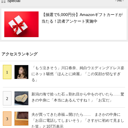
Special
- PR -
【抽選で5,000円分】Amazonギフトカードが
当たる！読者アンケート実施中
アクセスランキング
「もう泣きそう」川口春奈、純白ウエディングドレス姿
1
にネット騒然「ほんとに綺麗」「この笑顔が切なすぎ
る」
新潟の海で拾った石→割れ目から中をのぞいたら……驚
2
きの中身に「本当にあるんですね！」「お宝だ」
夫が買ってきた赤福→開けたら…… まさかの中身に
3
「お店に電話してしまいそう」「さすがに初めて見まし
た笑」と107万表示