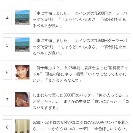
「車に常備しました」 カインズの“1980円クーラーバ
4
ッグ”が評判 「ちょうどいい大きさ」「保冷剤を止め
るベルトが良い」
「車に常備しました」 カインズの“1980円クーラーバ
5
ッグ”が評判 「ちょうどいい大きさ」「保冷剤を止め
るベルトが良い」
「何十年ぶり？」 約25年前に表舞台去った“消費税アイ
6
ドル” 現在の姿にネット衝撃「いくつになってもかわ
いい」「また会えるなんて」
しまむらで買った3000円のバッグ→「何か入ってる！」
7
と開けたら…… まさかの中身に「買いに走った」「コ
スパ良すぎる」
62歳・62キロの女性がユニクロの“2990円ワンピ”を着た
8
ら…… 目からウロコのコーデに「全色ほしいくらい」