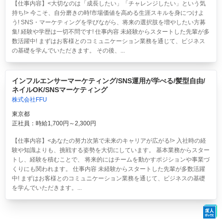
【仕事内容】<大切なのは「成長したい」「チャレンジしたい」という気
持ち!> 今こそ、自分磨きの時!市場価値を高める生涯スキルを身につけよ
う! SNS・マーケティングを学びながら、将来の選択肢を増やしたい方募
集! 経験や学歴は一切不問です! 仕事内容 未経験からスタートした先輩が多
数活躍中! まずはお客様とのコミュニケーション業務を通じて、ビジネス
の基礎を学んでいただきます。 その後、...
インフルエンサーマーケティング/SNS運用が学べる/髪型自由/
ネイルOK/SNSマーケティング
株式会社FFU
東京都
正社員：時給1,700円～2,300円
【仕事内容】<あなたの努力次第で未来のキャリアが広がる!> 入社時の経
験や知識よりも、挑戦する姿勢を大切にしています。 基本業務からスター
トし、経験を積むことで、 将来的にはチームを動かすポジションや事業づ
くりにも関われます。 仕事内容 未経験からスタートした先輩が多数活躍
中! まずはお客様とのコミュニケーション業務を通じて、ビジネスの基礎
を学んでいただきます。...