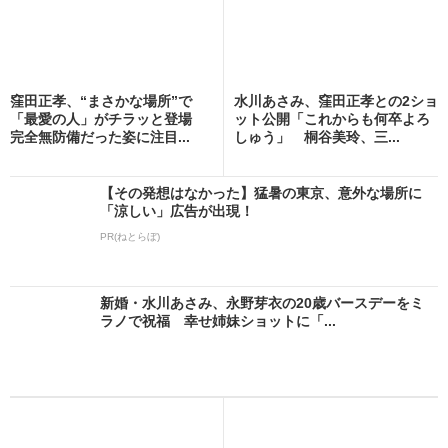
窪田正孝、“まさかな場所”で
水川あさみ、窪田正孝との2ショ
「最愛の人」がチラッと登場
ット公開「これからも何卒よろ
完全無防備だった姿に注目...
しゅう」 桐谷美玲、三...
【その発想はなかった】猛暑の東京、意外な場所に
「涼しい」広告が出現！
PR(ねとらぼ)
新婚・水川あさみ、永野芽衣の20歳バースデーをミ
ラノで祝福 幸せ姉妹ショットに「...