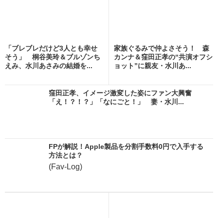
「ブレブレだけど3人とも幸せ
家族ぐるみで仲よさそう！ 森
そう」 桐谷美玲＆ブルゾンち
カンナ＆窪田正孝の“共演オフシ
えみ、水川あさみの結婚を...
ョット”に親友・水川あ...
窪田正孝、イメージ激変した姿にファン大興奮
「え！？！？」「なにごと！」 妻・水川...
FPが解説！Apple製品を分割手数料0円で入手する
方法とは？
(Fav-Log)