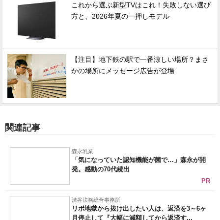
これから選ぶ新型TVはこれ！失敗しない選び
方と、2026年夏の一押しモデル
【注目】地下鉄の駅で一番涼しい場所？まさ
かの場所にメッセージ広告が登場
関連記事
森永乳業
「気になっていた認知機能が菌で…」森永が開
発。感動の70代続出
PR
渋谷法務総合事務所
リボ地獄から抜け出したい人は、返済を3～6ヶ
月停止して『大幅に減額してから返済す...