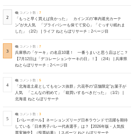
コメント数：
7
2
「もっと早く買えば良かった」 カインズの“車内遮光カーテ
ン”が大人気 「プライバシーも保てて安心」「ぐっすり眠れま
した」（2/2） | ライフ ねとらぼリサーチ：2ページ目
コメント数：
7
3
兵庫県の「ケーキ」の名店10選！ 一番うまいと思う店はどこ？
【7月12日は「デコレーションケーキの日」！】（2/4） | 兵庫県
ねとらぼリサーチ：2ページ目
コメント数：
5
4
「北海道土産としてもセンス抜群」六花亭の“店舗限定”お菓子が
人気 「こんなの初めて」「箱買いするべきだった」（1/2） |
北海道 ねとらぼリサーチ
コメント数：
3
5
【バレーボール】ネーションズリーグ日本ラウンドで活躍を期待
している「日本男子バレー代表選手」は？【2026年版・人気投
票実施中】（投票結果） | スポーツ ねとらぼリサーチ