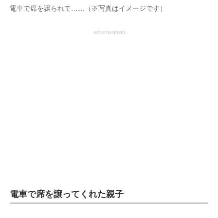
電車で席を譲られて……（※写真はイメージです）
企業向けIT製品の総合サイト
advertisement
IT製品の技術・比較・事例
製造業のIT導入・活用を支援
モノづくり技術者専門サイト
エレクトロニクス専門サイト
電子設計の基本と応用
エネルギーの専門メディア
建設×テクノロジーの最前線
ちょっと気になるネットの話題
電車で席を譲ってくれた親子