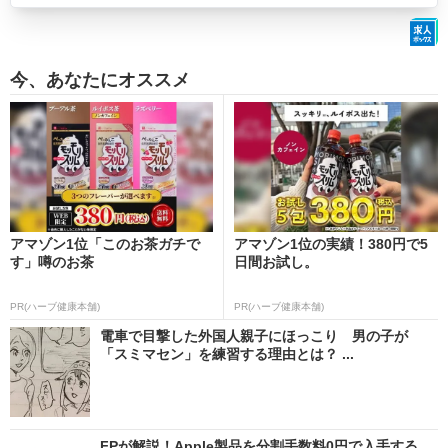
今、あなたにオススメ
アマゾン1位「このお茶ガチで
アマゾン1位の実績！380円で5
す」噂のお茶
日間お試し。
PR(ハーブ健康本舗)
PR(ハーブ健康本舗)
電車で目撃した外国人親子にほっこり 男の子が
「スミマセン」を練習する理由とは？ ...
FPが解説！Apple製品を分割手数料0円で入手する