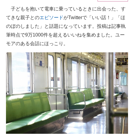
子どもを抱いて電車に乗っているときに出会った、す
ITの今と未来を見通す
てきな親子との
エピソード
がTwitterで「いい話！」「ほ
スマホと通信の最新トレンド
のぼのしました」と話題になっています。投稿は記事執
筆時点で9万1000件を超えるいいねを集めました。ユー
進化するPCとデバイスの未来
モアのある会話にほっこり。
好きが集まる 比べて選べる
ビジネスと働き方のヒント
AI活用のいまが分かる
企業ITのトレンドを詳説
経営リーダーのコミュニティ
マーケ×ITの今がよく分かる
ITエンジニア向け専門サイト