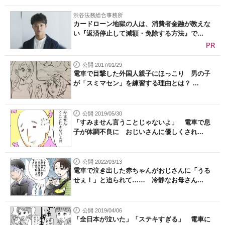
渋谷法務総合事務所
カードローン地獄の人は、消費者金融が教えな
い『返済停止して減額・免除する方法』で...
PR
公開 2017/01/29
電車で目撃した外国人親子にほっこり 男の子
が「スミマセン」を練習する理由とは？ ...
公開 2019/05/30
「すみません言うことじゃないよ」 電車で息
子が体調不良に おじいさんに優しくされ...
公開 2022/03/13
電車で泣き出した赤ちゃんがおじさんに「うる
せぇ！」と迫られて…… 冷静なお母さん...
公開 2019/04/06
「全日本が泣いた」「ステキすぎる」 電車に