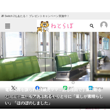
🎁 Switch 2もあたる！ プレゼントキャンペーン実施中！
ねとらぼメニュー
TOP
ニュース
エンタメ
クイズ
グルメ
地域
住まい
教育・育児
動物
リサーチ
2022/11/25 07:30（公開）
X
Share
LINE
hatena
会員記事
電車で席を譲られた1歳児ママ→ある理由で丁重に断る
と…… ユーモアあふれるやりとりに「返しが素晴らし
優しくてユーモアがあるって最高！
メディア
い」「ほのぼのしました」
目次を表示
注目記事を集めた総合ページ