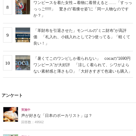
ワンピースを着た女性→着物に着替えると……「すっっ
8
っっご!!!!!」 驚きの“着痩せ姿”に「同一人物なのです
か？」
「革財布を引退させた」モンベルの“ミニ財布”が高評
9
価 「札入れ、小銭入れとして2つ使ってる」「軽くて
良い！」
「暑くてこのワンピしか着られない」 cocaの“1690円
10
ワンピース”が大好評 「涼しく着られて、シワがよら
ない素材感と薄さも◎」「大好きすぎて色違いも購入」
アンケート
実施中
声が好きな「日本のボーカリスト」は？
回答数：49562