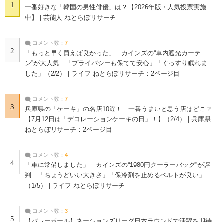
1
一番好きな「韓国の男性俳優」は？【2026年版・人気投票実施
中】 | 芸能人 ねとらぼリサーチ
コメント数：
7
2
「もっと早く買えば良かった」 カインズの“車内遮光カーテ
ン”が大人気 「プライバシーも保てて安心」「ぐっすり眠れま
した」（2/2） | ライフ ねとらぼリサーチ：2ページ目
コメント数：
7
3
兵庫県の「ケーキ」の名店10選！ 一番うまいと思う店はどこ？
【7月12日は「デコレーションケーキの日」！】（2/4） | 兵庫県
ねとらぼリサーチ：2ページ目
コメント数：
4
4
「車に常備しました」 カインズの“1980円クーラーバッグ”が評
判 「ちょうどいい大きさ」「保冷剤を止めるベルトが良い」
（1/5） | ライフ ねとらぼリサーチ
コメント数：
3
5
【バレーボール】ネーションズリーグ日本ラウンドで活躍を期待