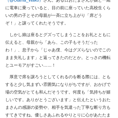
（@Otama_Wako）
さん。ある日おたまさんが娘と一緒
に電車に乗っていると、目の前に座っていた高校生くら
いの男の子とその母親が一斉に立ち上がり「席どう
ぞ！」と譲ってくれたそうです。
しかし娘は座るとグズってしまうことをお礼とともに
伝えると、母親から「あら、この子もそうだった
わ！」、息子から「じゃあ僕、今はグズらないのでこの
まま失礼します」と返ってきたのだとか。とっさの機転
とユーモアがすごい……！
厚意で席を譲ろうとしてくれるのを断る際には、とも
すると少し気まずい雰囲気になりがちですが、おかげで
場の空気がとても和んだそうです。何度も「気持ちが嬉
しいです。ありがとうございます」と伝えたというおた
まさんの感謝の姿勢や、相手を気遣った丁寧な断り方も
すてきですね。優しさあふれるやりとりに心があたたま