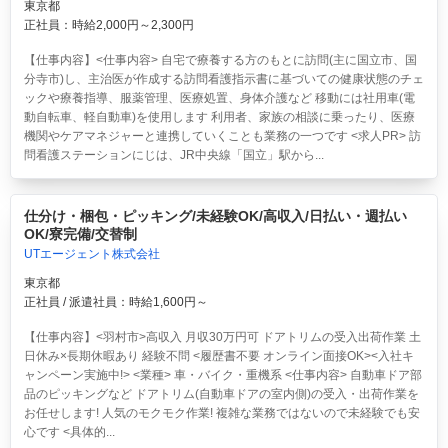
東京都
正社員：時給2,000円～2,300円
【仕事内容】<仕事内容> 自宅で療養する方のもとに訪問(主に国立市、国
分寺市)し、主治医が作成する訪問看護指示書に基づいての健康状態のチェ
ックや療養指導、服薬管理、医療処置、身体介護など 移動には社用車(電
動自転車、軽自動車)を使用します 利用者、家族の相談に乗ったり、医療
機関やケアマネジャーと連携していくことも業務の一つです <求人PR> 訪
問看護ステーションにじは、JR中央線「国立」駅から...
仕分け・梱包・ピッキング/未経験OK/高収入/日払い・週払い
OK/寮完備/交替制
UTエージェント株式会社
東京都
正社員 / 派遣社員：時給1,600円～
【仕事内容】<羽村市>高収入 月収30万円可 ドアトリムの受入出荷作業 土
日休み×長期休暇あり 経験不問 <履歴書不要 オンライン面接OK><入社キ
ャンペーン実施中!> <業種> 車・バイク・重機系 <仕事内容> 自動車ドア部
品のピッキングなど ドアトリム(自動車ドアの室内側)の受入・出荷作業を
お任せします! 人気のモクモク作業! 複雑な業務ではないので未経験でも安
心です <具体的...