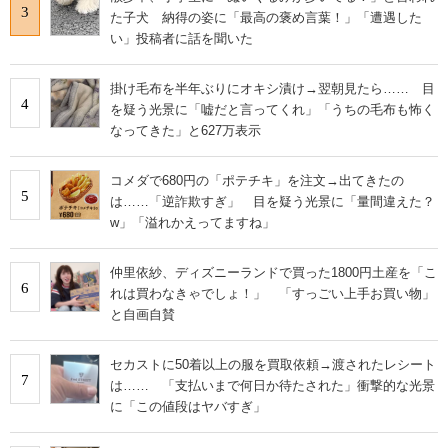
3
た子犬 納得の姿に「最高の褒め言葉！」「遭遇した
い」投稿者に話を聞いた
掛け毛布を半年ぶりにオキシ漬け→翌朝見たら…… 目
4
を疑う光景に「嘘だと言ってくれ」「うちの毛布も怖く
なってきた」と627万表示
コメダで680円の「ポテチキ」を注文→出てきたの
5
は……「逆詐欺すぎ」 目を疑う光景に「量間違えた？
w」「溢れかえってますね」
仲里依紗、ディズニーランドで買った1800円土産を「こ
6
れは買わなきゃでしょ！」 「すっごい上手お買い物」
と自画自賛
セカストに50着以上の服を買取依頼→渡されたレシート
7
は…… 「支払いまで何日か待たされた」衝撃的な光景
に「この値段はヤバすぎ」