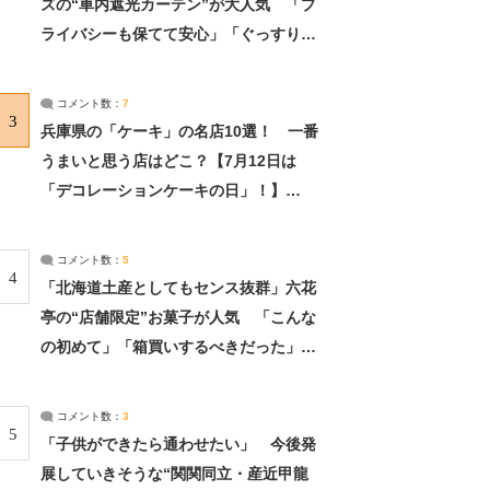
ズの“車内遮光カーテン”が大人気 「プ
ライバシーも保てて安心」「ぐっすり眠
れました」（2/2） | ライフ ねとらぼリ
サーチ：2ページ目
コメント数：
7
3
兵庫県の「ケーキ」の名店10選！ 一番
うまいと思う店はどこ？【7月12日は
「デコレーションケーキの日」！】
（2/4） | 兵庫県 ねとらぼリサーチ：2ペ
ージ目
コメント数：
5
4
「北海道土産としてもセンス抜群」六花
亭の“店舗限定”お菓子が人気 「こんな
の初めて」「箱買いするべきだった」
（1/2） | 北海道 ねとらぼリサーチ
コメント数：
3
5
「子供ができたら通わせたい」 今後発
展していきそうな“関関同立・産近甲龍