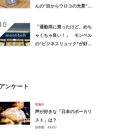
んの“目からウロコの光景”に
「えっ!? 天才すぎて」「夏
10
休みに絶対やる」
「通勤用に買ったけど、めち
ゃくちゃ良い！」 モンベル
の“ビジネスリュック”が好
評 「615グラムで軽い」
「たくさん入る」「満員電車
に乗りやすくなった」
アンケート
実施中
声が好きな「日本のボーカリ
スト」は？
回答数：49357