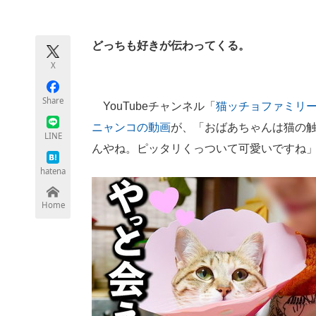
モノづくり技術者専門サイト
エレクトロ
どっちも好きが伝わってくる。
X
ちょっと気になるネットの話題
Share
YouTubeチャンネル「
猫ッチョファミリ
ニャンコの動画
が、「おばあちゃんは猫の
LINE
んやね。ピッタリくっついて可愛いですね
hatena
Home