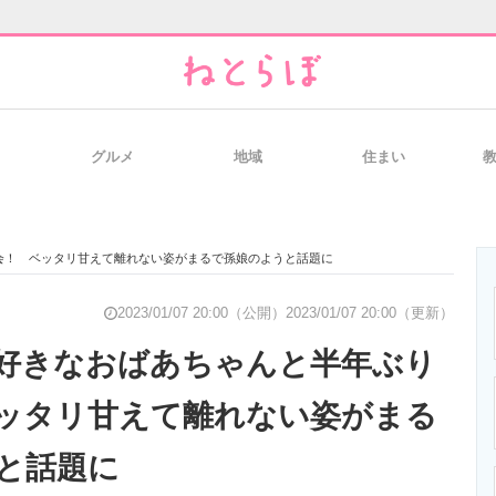
グルメ
地域
住まい
と未来を見通す
スマホと通信の最新トレンド
進化するPCとデ
会！ ベッタリ甘えて離れない姿がまるで孫娘のようと話題に
のいまが分かる
企業ITのトレンドを詳説
経営リーダーの
2023/01/07 20:00（公開）
2023/01/07 20:00（更新）
好きなおばあちゃんと半年ぶり
ッタリ甘えて離れない姿がまる
T製品の総合サイト
IT製品の技術・比較・事例
製造業のIT導入
と話題に