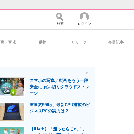
検索
ログイン
教育・育児
動物
リサーチ
会員記事
バイスの未来
好きが集まる 比べて選べる
- PR -
スマホの写真／動画をもう一段
コミュニティ
マーケ×ITの今がよく分かる
安全に 買い切りクラウドストレ
ージ
重量約999g、最新CPU搭載のビ
・活用を支援
ジネスPCの実力は？
【iHerb】「迷ったらこれ！」