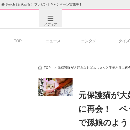
🎁 Switch 2もあたる！ プレゼントキャンペーン実施中！
メディア
TOP
ニュース
エンタメ
クイズ
注目記事を集めた総合ページ
ITの今
TOP
>
元保護猫が大好きなおばあちゃんと半年ぶりに再
ビジネスと働き方のヒント
AI活用
元保護猫が大
に再会！ ベ
ITエンジニア向け専門サイト
企業向けI
で孫娘のよう