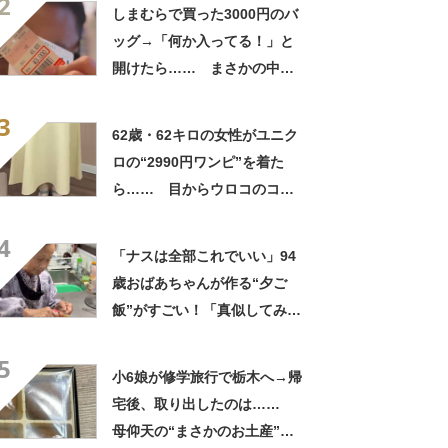
2
笑」と107万表示
しまむらで買った3000円のバ
ッグ→「何か入ってる！」と
開けたら…… まさかの中身
に「買いに走った」「コスパ
3
良すぎる」
62歳・62キロの女性がユニク
ロの“2990円ワンピ”を着た
ら…… 目からウロコのコー
デに「全色ほしいくらい」
4
「参考になりました」
「ナスは全部これでいい」94
歳おばあちゃんが作る“夕ご
飯”がすごい！「真似してみま
す」「憧れます」
5
小6娘が修学旅行で栃木へ→帰
宅後、取り出したのは……
母仰天の“まさかのお土産”に