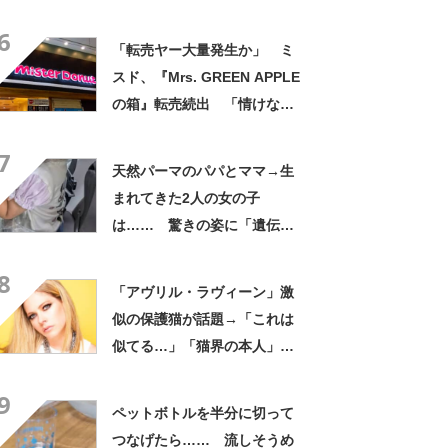
「仕掛けが凄すぎる!!」「娘
6
から賄賂がw」
「転売ヤー大量発生か」 ミ
スド、『Mrs. GREEN APPLE
の箱』転売続出 「情けない
と思わないのかな」「呆れる
7
わ」 2500円での出品も
天然パーマのパパとママ→生
まれてきた2人の女の子
は…… 驚きの姿に「遺伝っ
て不思議ですね」
8
「アヴリル・ラヴィーン」激
似の保護猫が話題→「これは
似てる…」「猫界の本人」
「アイラインまで完璧」里親
9
募集中【海外】
ペットボトルを半分に切って
つなげたら…… 流しそうめ