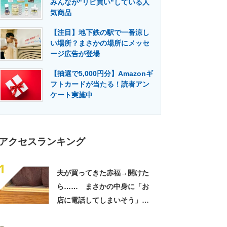
みんなが"リピ買い"している人
門メディア
建設×テクノロジーの最前線
気商品
【注目】地下鉄の駅で一番涼し
い場所？まさかの場所にメッセ
ージ広告が登場
【抽選で5,000円分】Amazonギ
フトカードが当たる！読者アン
ケート実施中
アクセスランキング
1
夫が買ってきた赤福→開けた
ら…… まさかの中身に「お
店に電話してしまいそう」
「さすがに初めて見ました