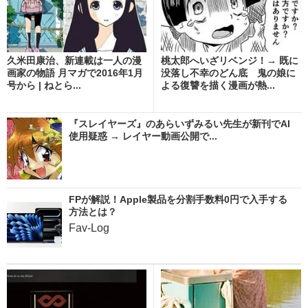
久米田康治、新連載は一人の漫
桃太郎へいざリベンジ！→ 既に
画家の物語 月マガで2016年1月
没落し不幸のどん底 鬼の娘に
号から | ねとら...
よる復讐を描く漫画が熱...
『スレイヤーズ』のあらいずみるい先生が新刊でAI
使用疑惑 → レイヤー動画公開で...
FPが解説！Apple製品を分割手数料0円で入手する
方法とは？
Fav-Log