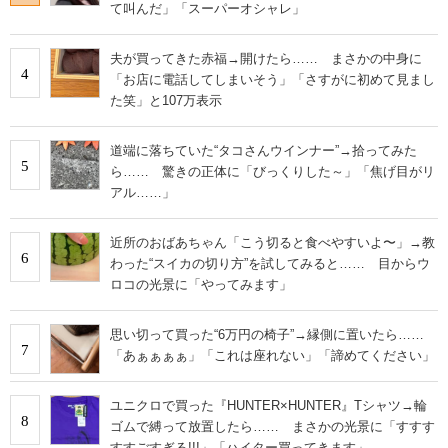
て叫んだ」「スーパーオシャレ」
夫が買ってきた赤福→開けたら…… まさかの中身に
4
「お店に電話してしまいそう」「さすがに初めて見まし
た笑」と107万表示
道端に落ちていた“タコさんウインナー”→拾ってみた
5
ら…… 驚きの正体に「びっくりした～」「焦げ目がリ
アル……」
近所のおばあちゃん「こう切ると食べやすいよ〜」→教
6
わった“スイカの切り方”を試してみると…… 目からウ
ロコの光景に「やってみます」
思い切って買った“6万円の椅子”→縁側に置いたら……
7
「あぁぁぁぁ」「これは座れない」「諦めてください」
ユニクロで買った『HUNTER×HUNTER』Tシャツ→輪
8
ゴムで縛って放置したら…… まさかの光景に「すすす
すすごすぎる!!!」「ハイター買ってきます」