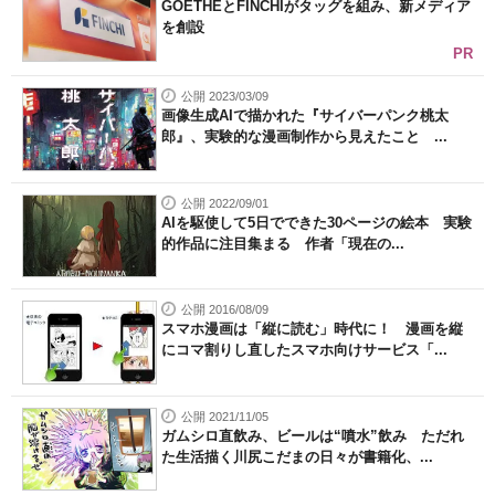
GOETHEとFINCHIがタッグを組み、新メディア
を創設
PR
公開 2023/03/09
画像生成AIで描かれた『サイバーパンク桃太
郎』、実験的な漫画制作から見えたこと ...
公開 2022/09/01
AIを駆使して5日でできた30ページの絵本 実験
的作品に注目集まる 作者「現在の...
公開 2016/08/09
スマホ漫画は「縦に読む」時代に！ 漫画を縦
にコマ割りし直したスマホ向けサービス「...
公開 2021/11/05
ガムシロ直飲み、ビールは“噴水”飲み ただれ
た生活描く川尻こだまの日々が書籍化、...