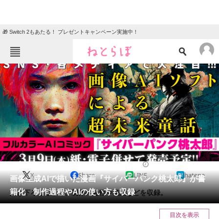
🎁 Switch 2もあたる！ プレゼントキャンペーン実施中！
ねとらぼメニュー
TOP
ニュース
エンタメ
クイズ
グルメ
地域
住まい
教育・育児
動物
リサーチ
2023/01/09 09:00（公開）
X
Share
LINE
hatena
会員記事
画像生成AIで描いた漫画『サイバーパンク桃太郎』が書
籍化 制作過程やAIの使い方も収録
描き下ろしとして、制作の過程や秘話などを収録。
メディア
目次を表示
注目記事を集めた総合ページ