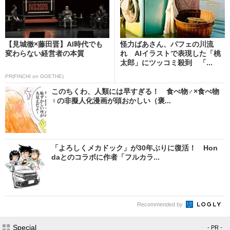
【見城徹×藤田晋】AI時代でも
怪力ばあさん、パフェの川流
変わらない経営者の本質
れ AIイラストで表現した「桃
太郎」にツッコミ殺到 「...
PR(FINCHI on GOETHE)
このちくわ、人類には早すぎる！ 食べ物♂×食べ物
♀の非擬人化漫画が頭おかしい（褒...
「よろしくメカドック」が30年ぶりに復活！ Hon
daとのコラボに作者「フルカラ...
Recommended by
Special
- PR -