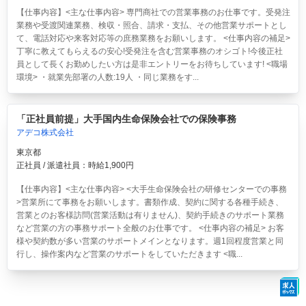
【仕事内容】<主な仕事内容> 専門商社での営業事務のお仕事です。受発注
業務や受渡関連業務、検収・照合、請求・支払、その他営業サポートとし
て、電話対応や来客対応等の庶務業務をお願いします。 <仕事内容の補足>
丁寧に教えてもらえるの安心!受発注を含む営業事務のオシゴト!今後正社
員として長くお勤めしたい方は是非エントリーをお待ちしています! <職場
環境> ・就業先部署の人数:19人 ・同じ業務をす...
「正社員前提」大手国内生命保険会社での保険事務
アデコ株式会社
東京都
正社員 / 派遣社員：時給1,900円
【仕事内容】<主な仕事内容> <大手生命保険会社の研修センターでの事務
>営業所にて事務をお願いします。書類作成、契約に関する各種手続き、
営業とのお客様訪問(営業活動は有りません)、契約手続きのサポート業務
など営業の方の事務サポート全般のお仕事です。 <仕事内容の補足> お客
様や契約数が多い営業のサポートメインとなります。週1回程度営業と同
行し、操作案内など営業のサポートをしていただきます <職...