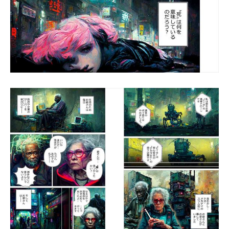
企業向けIT製品の総合サイト
IT製品の技術・比較・事例
製造業のIT導入・活用を支援
モノづくり技術者専門サイト
エレクトロニクス専門サイト
電子設計の基本と応用
エネルギーの専門メディア
建設×テクノロジーの最前線
ちょっと気になるネットの話題