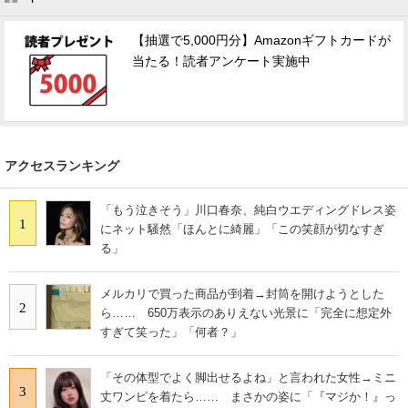
【抽選で5,000円分】Amazonギフトカードが
当たる！読者アンケート実施中
アクセスランキング
「もう泣きそう」川口春奈、純白ウエディングドレス姿
1
にネット騒然「ほんとに綺麗」「この笑顔が切なすぎ
る」
メルカリで買った商品が到着→封筒を開けようとした
2
ら…… 650万表示のありえない光景に「完全に想定外
すぎて笑った」「何者？」
「その体型でよく脚出せるよね」と言われた女性→ミニ
3
丈ワンピを着たら…… まさかの姿に「『マジか！』っ