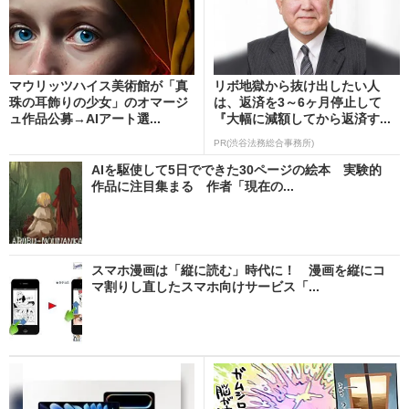
マウリッツハイス美術館が「真
リボ地獄から抜け出したい人
珠の耳飾りの少女」のオマージ
は、返済を3～6ヶ月停止して
ュ作品公募→AIアート選...
『大幅に減額してから返済す...
PR(渋谷法務総合事務所)
AIを駆使して5日でできた30ページの絵本 実験的
作品に注目集まる 作者「現在の...
スマホ漫画は「縦に読む」時代に！ 漫画を縦にコ
マ割りし直したスマホ向けサービス「...