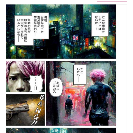
ITの今と未来を見通す
スマホと通信の最新トレンド
進化するPCとデバイスの未来
好きが集まる 比べて選べる
ビジネスと働き方のヒント
AI活用のいまが分かる
企業ITのトレンドを詳説
経営リーダーのコミュニティ
マーケ×ITの今がよく分かる
ITエンジニア向け専門サイト