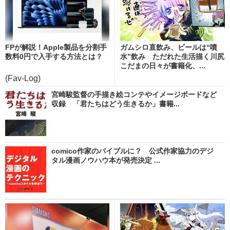
FPが解説！Apple製品を分割手
ガムシロ直飲み、ビールは“噴
数料0円で入手する方法とは？
水”飲み ただれた生活描く川尻
こだまの日々が書籍化、...
(Fav-Log)
宮崎駿監督の手描き絵コンテやイメージボードなど
収録 「君たちはどう生きるか」書籍...
comico作家のバイブルに？ 公式作家協力のデジ
タル漫画ノウハウ本が発売決定 ...