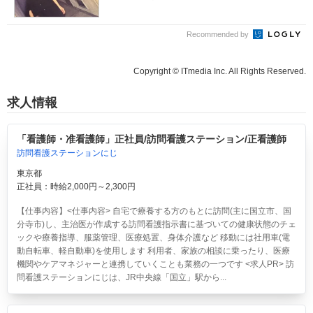
Recommended by
Copyright © ITmedia Inc. All Rights Reserved.
求人情報
「看護師・准看護師」正社員/訪問看護ステーション/正看護師
訪問看護ステーションにじ
東京都
正社員：時給2,000円～2,300円
【仕事内容】<仕事内容> 自宅で療養する方のもとに訪問(主に国立市、国
分寺市)し、主治医が作成する訪問看護指示書に基づいての健康状態のチェ
ックや療養指導、服薬管理、医療処置、身体介護など 移動には社用車(電
動自転車、軽自動車)を使用します 利用者、家族の相談に乗ったり、医療
機関やケアマネジャーと連携していくことも業務の一つです <求人PR> 訪
問看護ステーションにじは、JR中央線「国立」駅から...