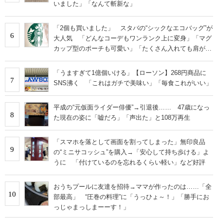
いました」「なんて斬新な」
「2個も買いました」 スタバの“シックなエコバッグ”が
6
大人気 「どんなコーデもワンランク上に変身」「マグ
カップ型のポーチも可愛い」「たくさん入れても肩が痛
くならない」
「うますぎて1億個いける」【ローソン】268円商品に
7
SNS沸く 「これはガチで美味い」「毎食これがいい」
平成の“元仮面ライダー俳優”→引退後…… 47歳になっ
8
た現在の姿に「嘘だろ」「声出た」と108万再生
「スマホを落として画面を割ってしまった」無印良品
9
の“ミニサコッシュ”を購入→「安心して持ち歩ける」よ
うに 「付けているのを忘れるくらい軽い」など好評
おうちプールに友達を招待→ママが作ったのは……「全
10
部最高」 “圧巻の料理”に「うっひょ～！」「勝手にお
っじゃまっしまーーす！」