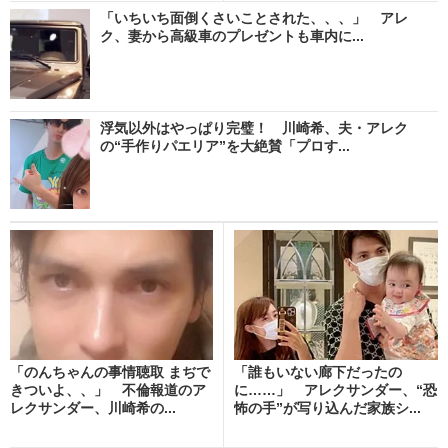
「いちいち面倒くさいことされた、、、」 アレ
ク、妻から高級車のプレゼントも車内に...
浮気以外はやっぱり完璧！ 川崎希、夫・アレク
の“手作りパエリア”を大絶賛「プロす...
「のんちゃんの事情聴取 まぢで
「誰もいない廊下だったの
きついよ、、」 不倫報道のア
に……」 アレクサンダー、“恐
レクサンダー、川崎希の...
怖の手”が写り込んだ家族シ...