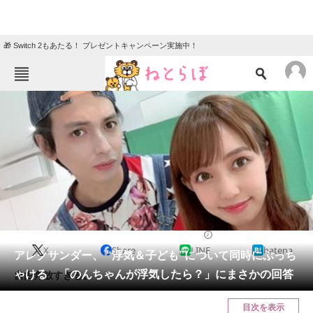
🎁 Switch 2もあたる！ プレゼントキャンペーン実施中！
ねとらぼメニュー
TOP
ニュース
エンタメ
クイズ
グルメ
地域
住まい
教育・育児
動物
リサーチ
2023/01/12 11:33（公開）
X
Share
LINE
hatena
会員記事
アレクサンダー、 “浮気＆子ども”について同時にぶっち
ゃける 「のんちゃんが浮気したら？」にまさかの回答
自由奔放すぎる。
メディア
目次を表示
注目記事を集めた総合ページ