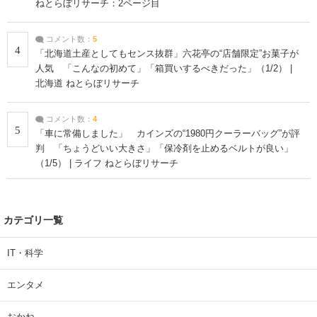
ねとらぼリサーチ：2ページ目
コメント数：
5
4
「北海道土産としてもセンス抜群」六花亭の“店舗限定”お菓子が
人気 「こんなの初めて」「箱買いするべきだった」（1/2） |
北海道 ねとらぼリサーチ
コメント数：
4
5
「車に常備しました」 カインズの“1980円クーラーバッグ”が評
判 「ちょうどいい大きさ」「保冷剤を止めるベルトが良い」
（1/5） | ライフ ねとらぼリサーチ
カテゴリ一覧
IT・科学
エンタメ
おかね