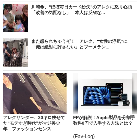
川崎希、“ほぼ毎日カード紛失”のアレクに怒り心頭
「改善の気配なし」 本人は反省な...
また怒られちゃうぞ！ アレク、“女性の浮気”に
「俺は絶対に許さない」とブーメラン...
アレクサンダー、20キロ痩せて
FPが解説！Apple製品を分割手
た“モテすぎ時代”がマジ美少
数料0円で入手する方法とは？
年 ファッションセンス...
(Fav-Log)