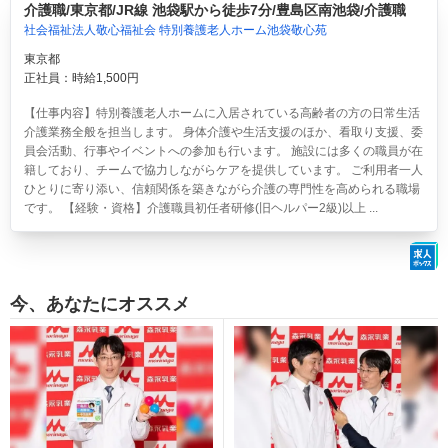
介護職/東京都/JR線 池袋駅から徒歩7分/豊島区南池袋/介護職
社会福祉法人敬心福祉会 特別養護老人ホーム池袋敬心苑
東京都
正社員：時給1,500円
【仕事内容】特別養護老人ホームに入居されている高齢者の方の日常生活
介護業務全般を担当します。 身体介護や生活支援のほか、看取り支援、委
員会活動、行事やイベントへの参加も行います。 施設には多くの職員が在
籍しており、チームで協力しながらケアを提供しています。 ご利用者一人
ひとりに寄り添い、信頼関係を築きながら介護の専門性を高められる職場
です。 【経験・資格】介護職員初任者研修(旧ヘルパー2級)以上 ...
今、あなたにオススメ