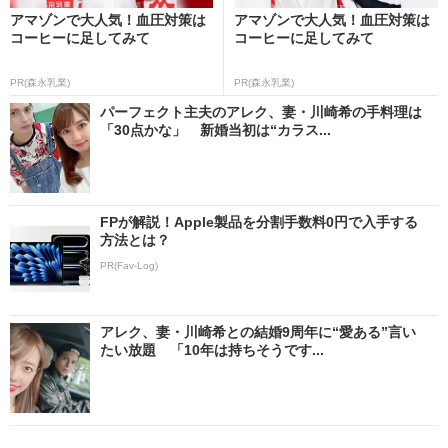
アマゾンで大人気！血圧対策は
アマゾンで大人気！血圧対策は
コーヒーに足してみて
コーヒーに足してみて
PR(森永乳業)
PR(森永乳業)
パーフェクト主夫のアレク、妻・川崎希の手料理は
「30点かな」 新婚当初は“カラス...
FPが解説！Apple製品を分割手数料0円で入手する
方法とは？
PR(Fav-Log)
アレク、妻・川崎希との結婚9周年に“愛ある”言い
たい放題 「10年は持ちそうです...