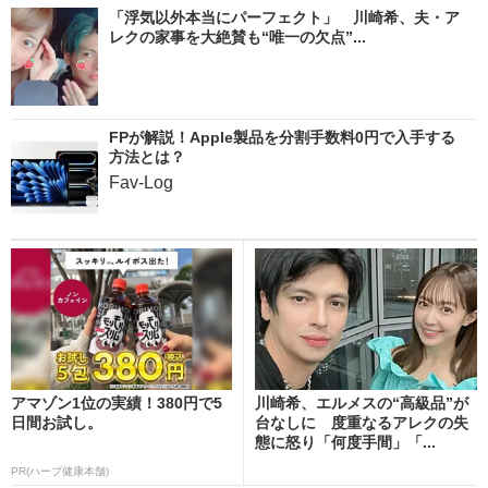
「浮気以外本当にパーフェクト」 川崎希、夫・ア
レクの家事を大絶賛も“唯一の欠点”...
FPが解説！Apple製品を分割手数料0円で入手する
方法とは？
Fav-Log
アマゾン1位の実績！380円で5
川崎希、エルメスの“高級品”が
日間お試し。
台なしに 度重なるアレクの失
態に怒り「何度手間」「...
PR(ハーブ健康本舗)