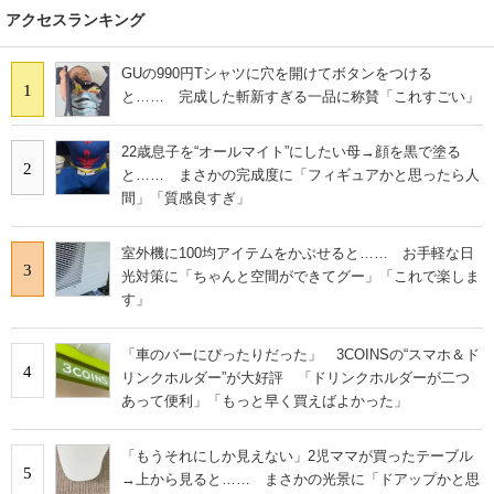
アクセスランキング
GUの990円Tシャツに穴を開けてボタンをつける
1
と…… 完成した斬新すぎる一品に称賛「これすごい」
22歳息子を“オールマイト”にしたい母→顔を黒で塗る
2
と…… まさかの完成度に「フィギュアかと思ったら人
間」「質感良すぎ」
室外機に100均アイテムをかぶせると…… お手軽な日
3
光対策に「ちゃんと空間ができてグー」「これで楽しま
す」
「車のバーにぴったりだった」 3COINSの“スマホ＆ド
4
リンクホルダー”が大好評 「ドリンクホルダーが二つ
あって便利」「もっと早く買えばよかった」
「もうそれにしか見えない」2児ママが買ったテーブル
5
→上から見ると…… まさかの光景に「ドアップかと思