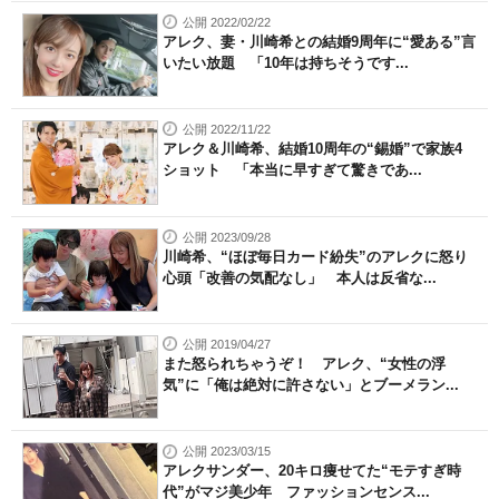
公開 2022/02/22
アレク、妻・川崎希との結婚9周年に“愛ある”言
いたい放題 「10年は持ちそうです...
公開 2022/11/22
アレク＆川崎希、結婚10周年の“錫婚”で家族4
ショット 「本当に早すぎて驚きであ...
公開 2023/09/28
川崎希、“ほぼ毎日カード紛失”のアレクに怒り
心頭「改善の気配なし」 本人は反省な...
公開 2019/04/27
また怒られちゃうぞ！ アレク、“女性の浮
気”に「俺は絶対に許さない」とブーメラン...
公開 2023/03/15
アレクサンダー、20キロ痩せてた“モテすぎ時
代”がマジ美少年 ファッションセンス...