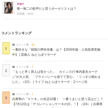
実施中
唯一無二の歌声だと思うボーカリストは？
回答数：8103
コメントランキング
コメント数：
21
1
一番好きな「韓国の男性俳優」は？【2026年版・人気投票実施
中】 | 芸能人 ねとらぼリサーチ
コメント数：
7
2
「もっと早く買えば良かった」 カインズの“車内遮光カーテ
ン”が大人気 「プライバシーも保てて安心」「ぐっすり眠れま
した」（2/2） | ライフ ねとらぼリサーチ：2ページ目
コメント数：
7
3
兵庫県の「ケーキ」の名店10選！ 一番うまいと思う店はどこ？
【7月12日は「デコレーションケーキの日」！】（2/4） | 兵庫県