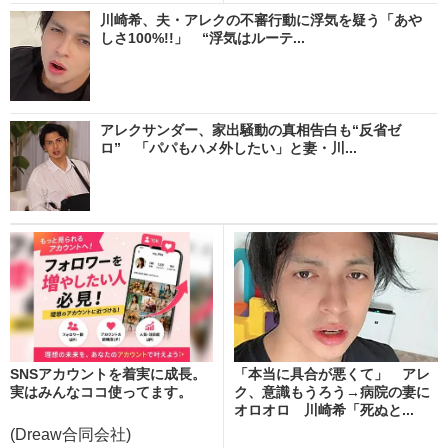
川崎希、夫・アレクの不審行動に浮気を疑う「あや
しさ100%!!」 “浮気はルーテ...
アレクサンダー、家出騒動の真相告白も“反省ゼ
ロ” 「パパもハメ外したい」と妻・川...
SNSアカウントを着実に成長。
「本当に具合が悪くて」 アレ
実はみんなココ使ってます。
ク、意識もうろう→病院の妻に
オロオロ 川崎希「死ぬと...
(Dreaw合同会社)