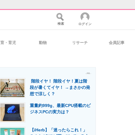
検索
ログイン
教育・育児
動物
リサーチ
会員記事
バイスの未来
好きが集まる 比べて選べる
- PR -
階段イヤ！ 階段イヤ！夏は階
コミュニティ
マーケ×ITの今がよく分かる
段が暑くてイヤ！ →まさかの発
想で涼しく？
重量約999g、最新CPU搭載のビ
・活用を支援
ジネスPCの実力は？
【iHerb】「迷ったらこれ！」