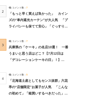
コメント数：
7
2
「もっと早く買えば良かった」 カイン
ズの“車内遮光カーテン”が大人気 「プ
ライバシーも保てて安心」「ぐっすり眠
れました」（2/2） | ライフ ねとらぼリ
サーチ：2ページ目
コメント数：
7
3
兵庫県の「ケーキ」の名店10選！ 一番
うまいと思う店はどこ？【7月12日は
「デコレーションケーキの日」！】
（2/4） | 兵庫県 ねとらぼリサーチ：2ペ
ージ目
コメント数：
5
4
「北海道土産としてもセンス抜群」六花
亭の“店舗限定”お菓子が人気 「こんな
の初めて」「箱買いするべきだった」
（1/2） | 北海道 ねとらぼリサーチ