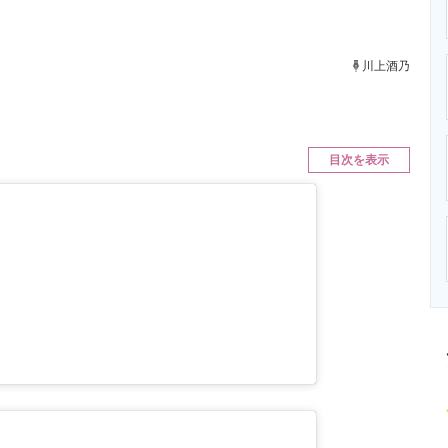
ニクス専門サイト
電子設計の基本と応用
エネルギーの専
川上酒乃
目次を表示