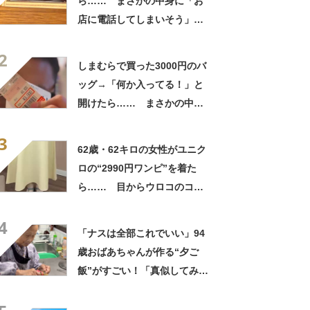
ら…… まさかの中身に「お
店に電話してしまいそう」
「さすがに初めて見ました
2
笑」と107万表示
しまむらで買った3000円のバ
ッグ→「何か入ってる！」と
開けたら…… まさかの中身
に「買いに走った」「コスパ
3
良すぎる」
62歳・62キロの女性がユニク
ロの“2990円ワンピ”を着た
ら…… 目からウロコのコー
デに「全色ほしいくらい」
4
「参考になりました」
「ナスは全部これでいい」94
歳おばあちゃんが作る“夕ご
飯”がすごい！「真似してみま
す」「憧れます」