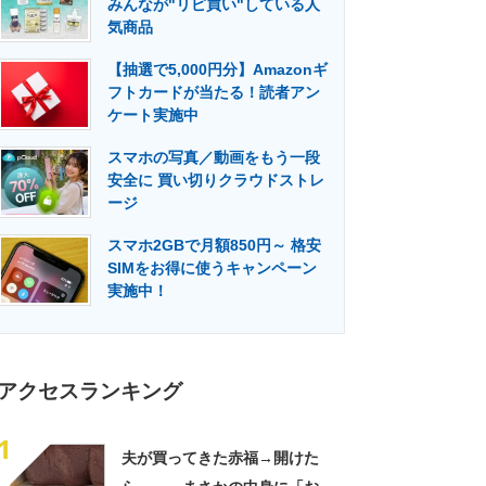
みんなが"リピ買い"している人
門メディア
建設×テクノロジーの最前線
気商品
【抽選で5,000円分】Amazonギ
フトカードが当たる！読者アン
ケート実施中
スマホの写真／動画をもう一段
安全に 買い切りクラウドストレ
ージ
スマホ2GBで月額850円～ 格安
SIMをお得に使うキャンペーン
実施中！
アクセスランキング
1
夫が買ってきた赤福→開けた