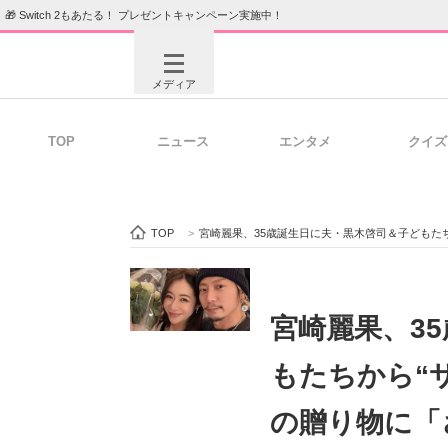
🎁 Switch 2もあたる！ プレゼントキャンペーン実施中！
メディア
TOP
ニュース
エンタメ
クイズ
注目記事を集めた総合ページ
ITの今
TOP
>
宮崎麗果、35歳誕生日に夫・黒木啓司＆子どもたちか
ビジネスと働き方のヒント
AI活用
宮崎麗果、3
もたちから“サ
ITエンジニア向け専門サイト
企業向けI
の贈り物に「