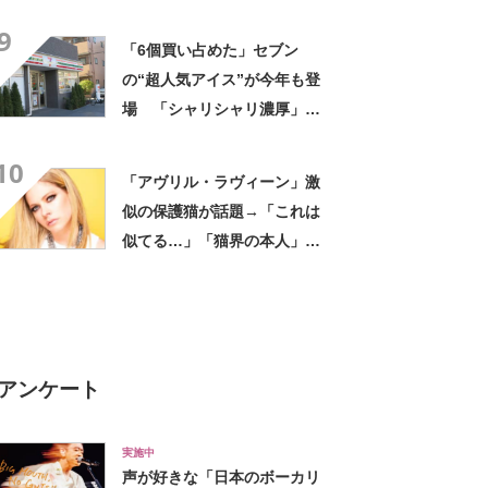
評 「615グラムで軽い」
9
「たくさん入る」「満員電車
「6個買い占めた」セブン
に乗りやすくなった」
の“超人気アイス”が今年も登
場 「シャリシャリ濃厚」
「ちょーーーうまい」「箱で
10
欲しいよこれ」「喫茶店で出
「アヴリル・ラヴィーン」激
てきてもおかしくない」
似の保護猫が話題→「これは
似てる…」「猫界の本人」
「アイラインまで完璧」里親
募集中【海外】
アンケート
実施中
声が好きな「日本のボーカリ