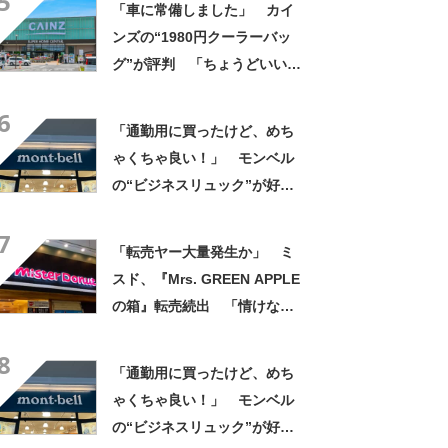
5
「車に常備しました」 カイ
ンズの“1980円クーラーバッ
グ”が評判 「ちょうどいい大
きさ」「保冷剤を止めるベル
6
トが良い」
「通勤用に買ったけど、めち
ゃくちゃ良い！」 モンベル
の“ビジネスリュック”が好
評 「615グラムで軽い」
7
「たくさん入る」「満員電車
「転売ヤー大量発生か」 ミ
に乗りやすくなった」
スド、『Mrs. GREEN APPLE
の箱』転売続出 「情けない
と思わないのかな」「呆れる
8
わ」 2500円での出品も
「通勤用に買ったけど、めち
ゃくちゃ良い！」 モンベル
の“ビジネスリュック”が好