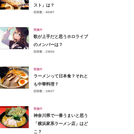
スト」は？
回答数：49387
実施中
歌が上手だと思うホロライブ
のメンバーは？
回答数：23834
実施中
ラーメンって日本食？それと
も中華料理？
回答数：19627
実施中
神奈川県で一番うまいと思う
「横浜家系ラーメン店」はど
こ？