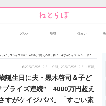
グルメ
地域
住まい
と未来を見通す
スマホと通信の最新トレンド
進化するPCとデ
ら“サプライズ連続” 4000万円超えの贈り物に「さすがケイジパパ」「すごい素敵」
のいまが分かる
企業ITのトレンドを詳説
経営リーダーの
2023/02/05 12:21（公開）
2023/02/05 12:21（更新）
5歳誕生日に夫・黒木啓司＆子ど
プライズ連続” 4000万円超え
T製品の総合サイト
IT製品の技術・比較・事例
製造業のIT導入
さすがケイジパパ」「すごい素