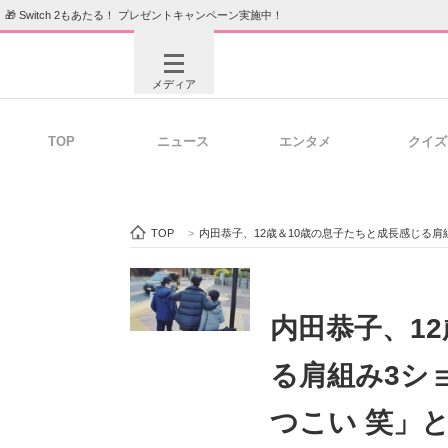
🎁 Switch 2もあたる！ プレゼントキャンペーン実施中！
メディア
TOP
ニュース
エンタメ
クイズ
注目記事を集めた総合ページ
ITの今
TOP
>
内田恭子、12歳＆10歳の息子たちと成長感じる
ビジネスと働き方のヒント
AI活用
内田恭子、1
る肩組み3シ
ITエンジニア向け専門サイト
企業向けI
つこい 笑」