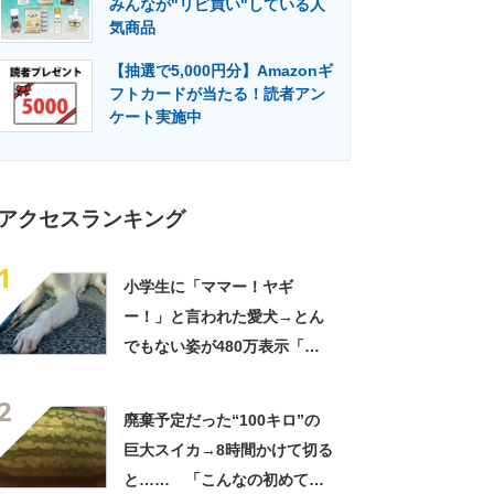
みんなが"リピ買い"している人
門メディア
建設×テクノロジーの最前線
気商品
【抽選で5,000円分】Amazonギ
フトカードが当たる！読者アン
ケート実施中
アクセスランキング
1
小学生に「ママー！ヤギ
ー！」と言われた愛犬→とん
でもない姿が480万表示「ど
う見ても犬ですけど？って顔
2
してる」「ストレス消え去っ
廃棄予定だった“100キロ”の
た」
巨大スイカ→8時間かけて切る
と…… 「こんなの初めて見