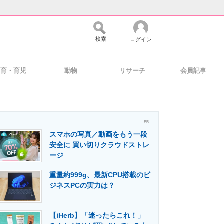
検索
ログイン
教育・育児
動物
リサーチ
会員記事
バイスの未来
好きが集まる 比べて選べる
- PR -
スマホの写真／動画をもう一段
コミュニティ
マーケ×ITの今がよく分かる
安全に 買い切りクラウドストレ
ージ
重量約999g、最新CPU搭載のビ
・活用を支援
ジネスPCの実力は？
【iHerb】「迷ったらこれ！」