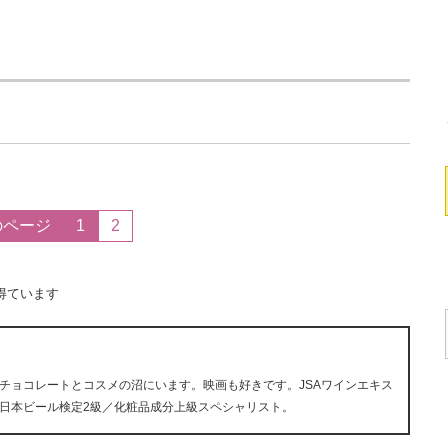
のページ
1
2
得ています
チョコレートとコスメの沼にいます。映画も好きです。JSAワインエキス
日本ビール検定2級／化粧品成分上級スペシャリスト。