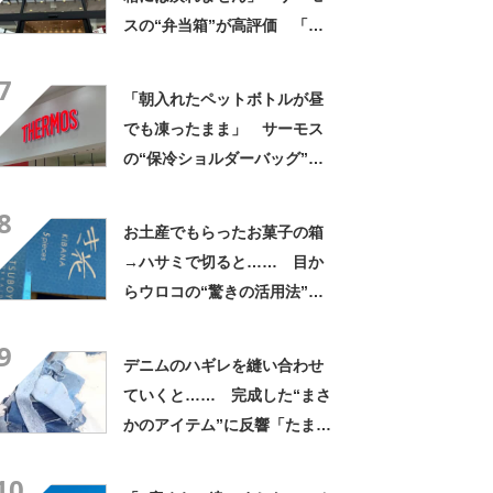
スの“弁当箱”が高評価 「想
像以上に洗いやすい」「ご飯
7
もへばりつかない」
「朝入れたペットボトルが昼
でも凍ったまま」 サーモス
の“保冷ショルダーバッグ”が
大好評 「保冷バッグっぽく
8
ない」「猛暑でもスマホが熱
お土産でもらったお菓子の箱
くならない」
→ハサミで切ると…… 目か
らウロコの“驚きの活用法”に
「知らなかった…」「発想力
9
が羨ましい」
デニムのハギレを縫い合わせ
ていくと…… 完成した“まさ
かのアイテム”に反響「たまら
ん」「最高」
10