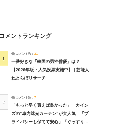
コメントランキング
コメント数：
21
1
一番好きな「韓国の男性俳優」は？
【2026年版・人気投票実施中】 | 芸能人
ねとらぼリサーチ
コメント数：
7
2
「もっと早く買えば良かった」 カイン
ズの“車内遮光カーテン”が大人気 「プ
ライバシーも保てて安心」「ぐっすり眠
れました」（2/2） | ライフ ねとらぼリ