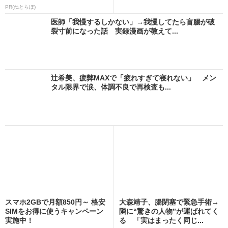
PR(ねとらぼ)
医師「我慢するしかない」→我慢してたら盲腸が破
裂寸前になった話 実録漫画が教えて...
辻希美、疲弊MAXで「疲れすぎて寝れない」 メン
タル限界で涙、体調不良で再検査も...
スマホ2GBで月額850円～ 格安
大森靖子、腸閉塞で緊急手術→
SIMをお得に使うキャンペーン
隣に“驚きの人物”が運ばれてく
実施中！
る 「実はまったく同じ...