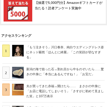
【抽選で5,000円分】Amazonギフトカードが
当たる！読者アンケート実施中
アクセスランキング
「もう泣きそう」川口春奈、純白ウエディングドレス姿
1
にネット騒然「ほんとに綺麗」「この笑顔が切なすぎ
る」
新潟の海で拾った石→割れ目から中をのぞいたら……驚
2
きの中身に「本当にあるんですね！」「お宝だ」
夫が買ってきた赤福→開けたら…… まさかの中身に
3
「お店に電話してしまいそう」「さすがに初めて見まし
た笑」と107万表示