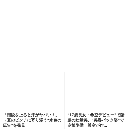
「階段を上ると汗がヤバい！」
“17歳長女・希空デビュー”で話
→夏のピンチに寄り添う“水色の
題の辻希美、“美容パック姿”で
広告”を発見
夕飯準備 希空が作...