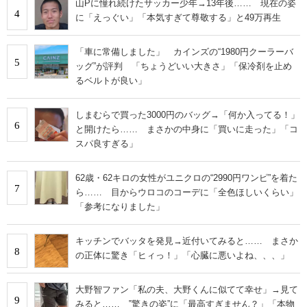
山Pに憧れ続けたサッカー少年→13年後…… 現在の姿
4
に「えっぐい」「本気すぎて尊敬する」と49万再生
「車に常備しました」 カインズの“1980円クーラーバ
5
ッグ”が評判 「ちょうどいい大きさ」「保冷剤を止め
るベルトが良い」
しまむらで買った3000円のバッグ→「何か入ってる！」
6
と開けたら…… まさかの中身に「買いに走った」「コ
スパ良すぎる」
62歳・62キロの女性がユニクロの“2990円ワンピ”を着た
7
ら…… 目からウロコのコーデに「全色ほしいくらい」
「参考になりました」
キッチンでバッタを発見→近付いてみると…… まさか
8
の正体に驚き「ヒィっ！」「心臓に悪いよね、、、」
大野智ファン「私の夫、大野くんに似てて幸せ」→見て
9
みると…… ‟驚きの姿”に「最高すぎません？」「本物