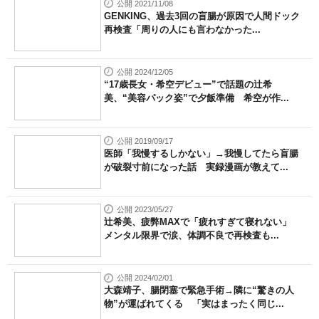
公開 2021/11/08
GENKING、過去3回の盲腸が原因で人間ドック
再検査「周りの人にも言わなかった...
公開 2024/12/05
“17歳長女・希空デビュー”で話題の辻希
美、“美容パック姿”で夕飯準備 希空が作...
公開 2019/09/17
医師「我慢するしかない」→我慢してたら盲腸
が破裂寸前になった話 実録漫画が教えて...
公開 2023/05/27
辻希美、疲弊MAXで「疲れすぎて寝れない」
メンタル限界で涙、体調不良で再検査も...
公開 2024/02/01
大森靖子、腸閉塞で緊急手術→隣に“驚きの人
物”が運ばれてくる 「実はまったく同じ...