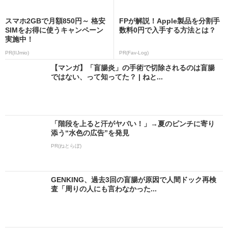
スマホ2GBで月額850円～ 格安
FPが解説！Apple製品を分割手
SIMをお得に使うキャンペーン
数料0円で入手する方法とは？
実施中！
PR(IIJmio)
PR(Fav-Log)
【マンガ】「盲腸炎」の手術で切除されるのは盲腸
ではない、って知ってた？ | ねと...
「階段を上ると汗がヤバい！」→夏のピンチに寄り
添う“水色の広告”を発見
PR(ねとらぼ)
GENKING、過去3回の盲腸が原因で人間ドック再検
査「周りの人にも言わなかった...