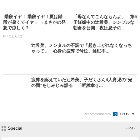
階段イヤ！ 階段イヤ！夏は階
「母なんてこんなもんよ」 第5
段が暑くてイヤ！ →まさかの発
子妊娠中の辻希美、シンプルな
想で涼しく？
朝食を公開 夜は息子の...
PR(ねとらぼ)
辻希美、メンタルの不調で「起き上がれなくなっち
ゃって」 心身の疲弊で号泣、睡眠不...
疲弊を訴えていた辻希美、子だくさん4人育児の“光
の面”をしみじみ語る 「断然幸せ...
Recommended by
Special
- PR -