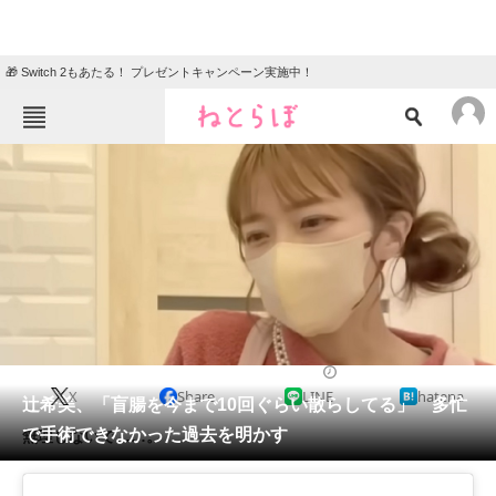
🎁 Switch 2もあたる！ プレゼントキャンペーン実施中！
ねとらぼメニュー
TOP
ニュース
エンタメ
クイズ
グルメ
地域
住まい
教育・育児
動物
リサーチ
2023/02/07 19:15（公開）
X
Share
LINE
hatena
会員記事
辻希美、「盲腸を今まで10回ぐらい散らしてる」 多忙
で手術できなかった過去を明かす
無理しないで……。
メディア
注目記事を集めた総合ページ