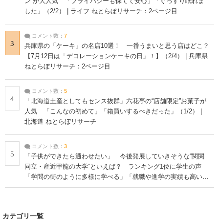
ン”が大人気 「プライバシーも保てて安心」「ぐっすり眠れま
した」（2/2） | ライフ ねとらぼリサーチ：2ページ目
コメント数：
7
3
兵庫県の「ケーキ」の名店10選！ 一番うまいと思う店はどこ？
【7月12日は「デコレーションケーキの日」！】（2/4） | 兵庫県
ねとらぼリサーチ：2ページ目
コメント数：
5
4
「北海道土産としてもセンス抜群」六花亭の“店舗限定”お菓子が
人気 「こんなの初めて」「箱買いするべきだった」（1/2） |
北海道 ねとらぼリサーチ
コメント数：
3
5
「子供ができたら通わせたい」 今後発展していきそうな“関関
同立・産近甲龍の大学”といえば？ ランキング1位に学生の声
「学問の街のように多様に学べる」「就職や進学の実績も高い」
| 大学 ねとらぼリサーチ
カテゴリ一覧