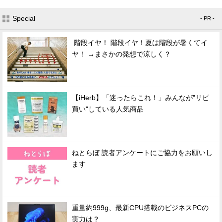
Special
- PR -
階段イヤ！ 階段イヤ！夏は階段が暑くてイ
ヤ！ →まさかの発想で涼しく？
【iHerb】「迷ったらこれ！」みんなが"リピ
買い"している人気商品
ねとらぼ 読者アンケートにご協力をお願いし
ます
重量約999g、最新CPU搭載のビジネスPCの
実力は？