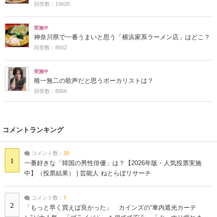
回答数：19628
実施中
神奈川県で一番うまいと思う「横浜家系ラーメン店」はどこ？
回答数：8502
実施中
唯一無二の歌声だと思うボーカリストは？
回答数：8066
コメントランキング
コメント数：
20
1
一番好きな「韓国の男性俳優」は？【2026年版・人気投票実施
中】（投票結果） | 芸能人 ねとらぼリサーチ
コメント数：
7
2
「もっと早く買えば良かった」 カインズの“車内遮光カーテ