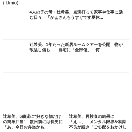
(IIJmio)
4人の子の母・辻希美、点滴打って家事や仕事に励
む日々 「かぁさんもうすぐです夏休...
辻希美、1年たった新居ルームツアーを公開 物が
散乱し傷も……自宅に「全部傷」「何...
辻希美、5歳児に“好きな物だけ
辻希美、再検査の結果に
の簡単弁当” 数日前には長男に
「え…」 メンタル限界&体調
「あ、今日お弁当かも...
不良が続き「ご心配をおかけし