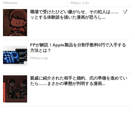
PR(IIJmio)
PR(ねとらぼ)
職場で受けたひどい嫌がらせ、その犯人は…… ゾ
ッとする体験談を描いた漫画が恐ろし...
FPが解説！Apple製品を分割手数料0円で入手する
方法とは？
PR(Fav-Log)
親戚に紹介された相手と婚約、式の準備を進めてい
たら……まさかの事態が判明する漫画...