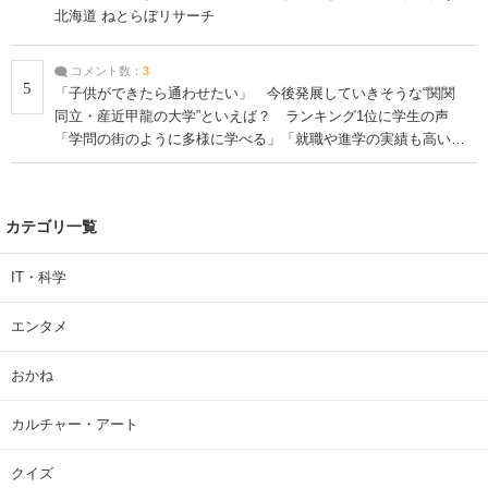
北海道 ねとらぼリサーチ
コメント数：
3
5
「子供ができたら通わせたい」 今後発展していきそうな“関関
同立・産近甲龍の大学”といえば？ ランキング1位に学生の声
「学問の街のように多様に学べる」「就職や進学の実績も高い」
| 大学 ねとらぼリサーチ
カテゴリ一覧
IT・科学
エンタメ
おかね
カルチャー・アート
クイズ