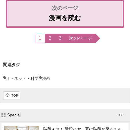
漫画を読む
1
2
3
次のページ
関連タグ
IT・ネット・科学
漫画
TOP
Special
- PR -
階段イヤ！ 階段イヤ！夏は階段が暑くてイ