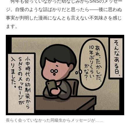
何年も会っていなかった幼なじみからSNSのメッセー
ジ。自慢のような話ばかりだと思ったら――後に思わぬ
ITの今と未来を見通す
事実が判明した漫画になんとも言えない不気味さを感じ
スマホと通信の最新トレンド
ます。
進化するPCとデバイスの未来
好きが集まる 比べて選べる
ビジネスと働き方のヒント
AI活用のいまが分かる
企業ITのトレンドを詳説
経営リーダーのコミュニティ
マーケ×ITの今がよく分かる
長らく会っていなかった同級生からメッセージが……
ITエンジニア向け専門サイト