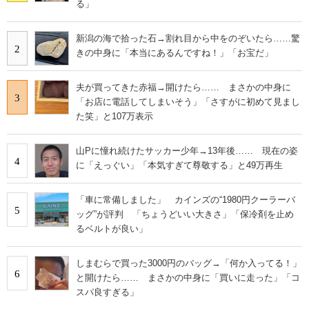
る」
新潟の海で拾った石→割れ目から中をのぞいたら……驚
2
きの中身に「本当にあるんですね！」「お宝だ」
夫が買ってきた赤福→開けたら…… まさかの中身に
3
「お店に電話してしまいそう」「さすがに初めて見まし
た笑」と107万表示
山Pに憧れ続けたサッカー少年→13年後…… 現在の姿
4
に「えっぐい」「本気すぎて尊敬する」と49万再生
「車に常備しました」 カインズの“1980円クーラーバ
5
ッグ”が評判 「ちょうどいい大きさ」「保冷剤を止め
るベルトが良い」
しまむらで買った3000円のバッグ→「何か入ってる！」
6
と開けたら…… まさかの中身に「買いに走った」「コ
スパ良すぎる」