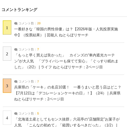
コメントランキング
コメント数：
20
1
一番好きな「韓国の男性俳優」は？【2026年版・人気投票実施
中】（投票結果） | 芸能人 ねとらぼリサーチ
コメント数：
7
2
「もっと早く買えば良かった」 カインズの“車内遮光カーテ
ン”が大人気 「プライバシーも保てて安心」「ぐっすり眠れま
した」（2/2） | ライフ ねとらぼリサーチ：2ページ目
コメント数：
7
3
兵庫県の「ケーキ」の名店10選！ 一番うまいと思う店はどこ？
【7月12日は「デコレーションケーキの日」！】（2/4） | 兵庫県
ねとらぼリサーチ：2ページ目
コメント数：
5
4
「北海道土産としてもセンス抜群」六花亭の“店舗限定”お菓子が
人気 「こんなの初めて」「箱買いするべきだった」（1/2） |