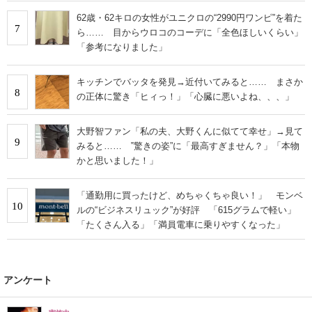
62歳・62キロの女性がユニクロの“2990円ワンピ”を着た
7
ら…… 目からウロコのコーデに「全色ほしいくらい」
「参考になりました」
キッチンでバッタを発見→近付いてみると…… まさか
8
の正体に驚き「ヒィっ！」「心臓に悪いよね、、、」
大野智ファン「私の夫、大野くんに似てて幸せ」→見て
9
みると…… ‟驚きの姿”に「最高すぎません？」「本物
かと思いました！」
「通勤用に買ったけど、めちゃくちゃ良い！」 モンベ
10
ルの“ビジネスリュック”が好評 「615グラムで軽い」
「たくさん入る」「満員電車に乗りやすくなった」
アンケート