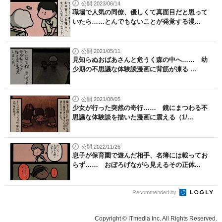
公開 2023/06/14
職場で人気の同僚、優しくて真面目だと思って
いたら……とんでもないことが発覚する漫...
公開 2021/05/11
見知らぬおばあさんと危うく森の中へ…… 幼
少期の不思議な体験談漫画に背筋が凍る ...
公開 2021/08/05
少女が行った突然の奇行…… 鏡にまつわる不
思議な体験談を描いた漫画に震える（1/...
公開 2022/11/26
息子が保育園で遊んだ相手、名簿には載ってお
らず…… おぼろげながら見えるその正体...
Recommended by
Copyright © ITmedia Inc. All Rights Reserved.