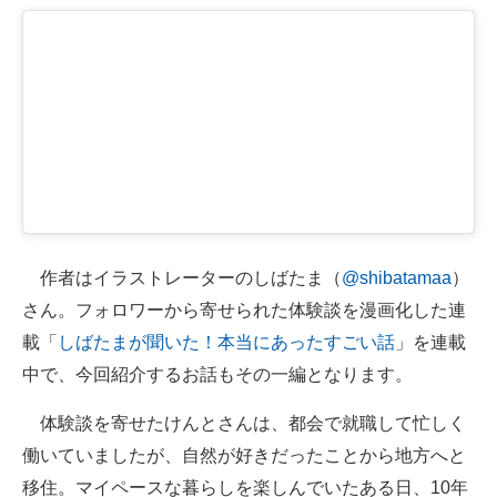
企業向けIT製品の総合サイト
IT製品の技術・比較・事例
製造業のIT導入・活用を支援
モノづくり技術者専門サイト
エレクトロニクス専門サイト
電子設計の基本と応用
作者はイラストレーターのしばたま（
@shibatamaa
）
さん。フォロワーから寄せられた体験談を漫画化した連
エネルギーの専門メディア
載「
しばたまが聞いた！本当にあったすごい話
」を連載
建設×テクノロジーの最前線
中で、今回紹介するお話もその一編となります。
ちょっと気になるネットの話題
体験談を寄せたけんとさんは、都会で就職して忙しく
働いていましたが、自然が好きだったことから地方へと
移住。マイペースな暮らしを楽しんでいたある日、10年