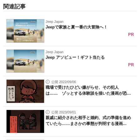
関連記事
Jeep Japan
Jeepで家族と夏一番の大冒険へ！
PR
Jeep Japan
Jeep アソビュー！ギフト当たる
PR
公開 2022/09/06
職場で受けたひどい嫌がらせ、その犯人
は…… ゾッとする体験談を描いた漫画が恐ろ
し...
公開 2023/09/01
親戚に紹介された相手と婚約、式の準備を進め
ていたら……まさかの事態が判明する漫画...