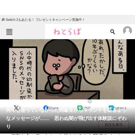
🎁 Switch 2もあたる！ プレゼントキャンペーン実施中！
ねとらぼメニュー
TOP
ニュース
エンタメ
クイズ
グルメ
地域
住まい
教育・育児
動物
リサーチ
2023/02/11 20:00（公開）
X
Share
LINE
hatena
会員記事
何年も会っていなかった同級生からマウントを取るよう
なメッセージが…… 思わぬ闇が飛び出す体験談にぞわ
メディア
目次を表示
り
注目記事を集めた総合ページ