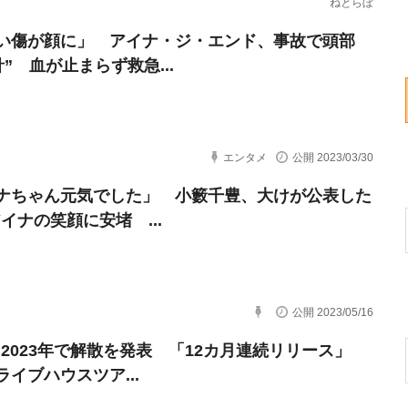
ねとらぼ
い傷が顔に」 アイナ・ジ・エンド、事故で頭部
針” 血が止まらず救急...
エンタメ
公開 2023/03/30
ナちゃん元気でした」 小籔千豊、大けが公表した
アイナの笑顔に安堵 ...
公開 2023/05/16
H、2023年で解散を発表 「12カ月連続リリース」
ライブハウスツア...