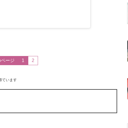
のページ
1
2
得ています