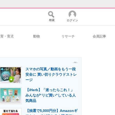
検索
ログイン
教育・育児
動物
リサーチ
会員記事
バイスの未来
好きが集まる 比べて選べる
- PR -
スマホの写真／動画をもう一段
コミュニティ
マーケ×ITの今がよく分かる
安全に 買い切りクラウドストレ
ージ
【iHerb】「迷ったらこれ！」
・活用を支援
みんなが"リピ買い"している人
気商品
【抽選で5,000円分】Amazonギ