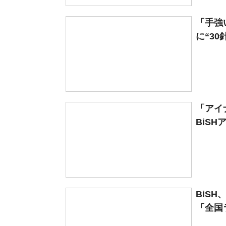
「手強
に“30
「アイ
BiSH
BiS
「全国