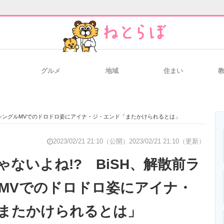
グルメ
地域
住まい
と未来を見通す
スマホと通信の最新トレンド
進化するPCとデ
トシングルMVでのドロドロ姿にアイナ・ジ・エンド「またかけられるとは」
のいまが分かる
企業ITのトレンドを詳説
経営リーダーの
2023/02/21 21:10（公開）
2023/02/21 21:10（更新）
ないよね!? BiSH、解散前ラ
MVでのドロドロ姿にアイナ・
T製品の総合サイト
IT製品の技術・比較・事例
製造業のIT導入
またかけられるとは」