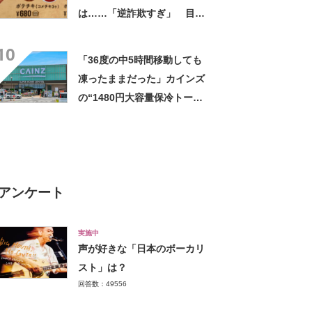
は……「逆詐欺すぎ」 目を
疑う光景に「量間違えた？
10
w」「溢れかえってますね」
「36度の中5時間移動しても
凍ったままだった」カインズ
の“1480円大容量保冷トー
ト”が好評 「1〜2日分の買い
物にちょうど良い」「この夏
は重宝しそう」の声
アンケート
実施中
声が好きな「日本のボーカリ
スト」は？
回答数：49556