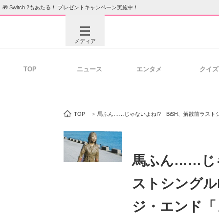
🎁 Switch 2もあたる！ プレゼントキャンペーン実施中！
メディア
TOP
ニュース
エンタメ
クイズ
注目記事を集めた総合ページ
ITの今
TOP
>
馬ふん……じゃないよね!? BiSH、解散前ラス
ビジネスと働き方のヒント
AI活用
馬ふん……じゃ
ストシングル
ITエンジニア向け専門サイト
企業向けI
ジ・エンド「