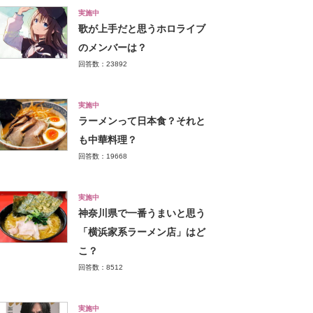
実施中
歌が上手だと思うホロライブ
のメンバーは？
回答数：23892
実施中
ラーメンって日本食？それと
も中華料理？
回答数：19668
実施中
神奈川県で一番うまいと思う
「横浜家系ラーメン店」はど
こ？
回答数：8512
実施中