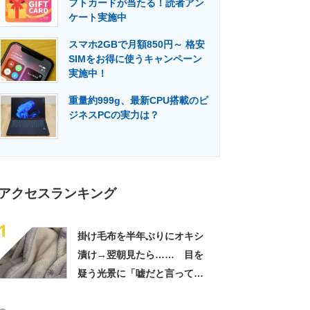
フトカードが当たる！読者アン
門メディア
建設×テクノロジーの最前線
ケート実施中
スマホ2GBで月額850円～ 格安
SIMをお得に使うキャンペーン
実施中！
重量約999g、最新CPU搭載のビ
ジネスPCの実力は？
アクセスランキング
1
掛け毛布を半年ぶりにオキシ
漬け→翌朝見たら…… 目を
疑う光景に「嘘だと言ってく
れ」「うちの毛布も怖くなっ