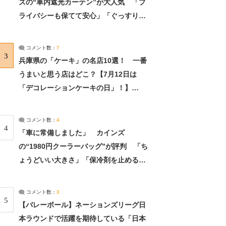
ズの“車内遮光カーテン”が大人気 「プ
ライバシーも保てて安心」「ぐっすり眠
れました」（2/2） | ライフ ねとらぼリ
サーチ：2ページ目
コメント数：
7
3
兵庫県の「ケーキ」の名店10選！ 一番
うまいと思う店はどこ？【7月12日は
「デコレーションケーキの日」！】
（2/4） | 兵庫県 ねとらぼリサーチ：2ペ
ージ目
コメント数：
4
4
「車に常備しました」 カインズ
の“1980円クーラーバッグ”が評判 「ち
ょうどいい大きさ」「保冷剤を止めるベ
ルトが良い」（1/5） | ライフ ねとらぼ
リサーチ
コメント数：
3
5
【バレーボール】ネーションズリーグ日
本ラウンドで活躍を期待している「日本