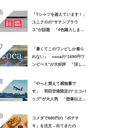
げですね」「育ててみた
6
い！」
「Tシャツを超えています！」
ユニクロの“サテンブラウ
ス”が話題 「4色購入しまし
た！」「着てると必ず褒めら
7
れる！！」
「暑くてこのワンピしか着ら
れない」 cocaの“1690円ワ
ンピース”が大好評 「涼しく
着られて、シワがよらない素
8
材感と薄さも◎」「大好きす
「やっと買えて感無量で
ぎて色違いも購入」
す」 羽田空港限定の“エコバ
ッグ”が大人気 「想像以上に
便利でした」「伊勢丹柄がお
9
しゃれで、使うたびに気分が
コメダで680円の「ポテチ
上がります」
キ」を注文→出てきたの