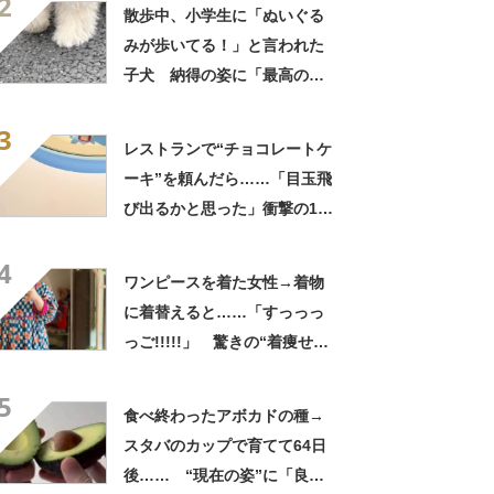
2
てきた」と627万表示
散歩中、小学生に「ぬいぐる
みが歩いてる！」と言われた
子犬 納得の姿に「最高の褒
め言葉！」「遭遇したい」投
3
稿者に話を聞いた
レストランで“チョコレートケ
ーキ”を頼んだら……「目玉飛
び出るかと思った」衝撃の1皿
に「やばすぎる」と109万表
4
示
ワンピースを着た女性→着物
に着替えると……「すっっっ
っご!!!!!」 驚きの“着痩せ
姿”に「同一人物なのです
5
か？」
食べ終わったアボカドの種→
スタバのカップで育てて64日
後…… “現在の姿”に「良さ