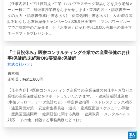
【仕事内容】<正社員前提 >工業ゴムやプラスチック製品などを扱う老舗メ
ーカー様にて、経理事務業務をおまかせします <業務内容> ・請求書デー
タの入力 ・請求書作成(手書きあり) ・伝票処理(手書きあり) ・入金確認 電
話対応なし お友達紹介キャンペーン2026夏秋実施中 「マンパワーグルー
プでご就業中のご紹介者」と「お友達」にそれぞれ10,000円相当の電子マ
ネーギフトをプレゼント...
「土日祝休み」医療コンサルティング企業での産業保健のお仕
事/保健師/未経験OK/要資格:保健師
株式会社パソナ
東京都
正社員：時給1,800円
【仕事内容】<医療コンサルティング企業での産業保健のお仕事> お取引企
業様の産業保健活動をサポートしていただきます。 ・健康診断関連業務
(事後フォロー、データ集計など) ・特定保健指導 ・ストレスチェック対応
・過重労働対策 ・安全衛生委員会・巡視 ・産業医面談スケジュール調整
・産業医面談同席 ・健康経営に関する業務 ・健康教育 ・メンタルヘルス
対応 ・その他、付随する事務業務など <おす...