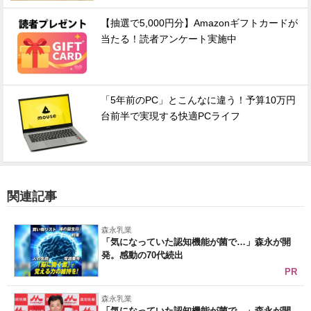
【抽選で5,000円分】Amazonギフトカードが
当たる！読者アンケート実施中
「5年前のPC」とこんなに違う！予算10万円
台前半で実現する快適PCライフ
関連記事
森永乳業
「気になっていた認知機能が菌で…」森永が開
発。感動の70代続出
PR
森永乳業
「気になっていた認知機能が菌で…」森永が開