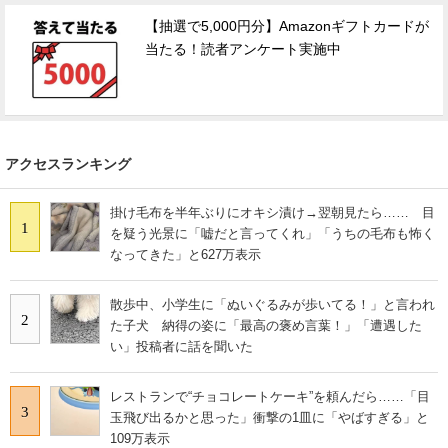
【抽選で5,000円分】Amazonギフトカードが
当たる！読者アンケート実施中
アクセスランキング
掛け毛布を半年ぶりにオキシ漬け→翌朝見たら…… 目
1
を疑う光景に「嘘だと言ってくれ」「うちの毛布も怖く
なってきた」と627万表示
散歩中、小学生に「ぬいぐるみが歩いてる！」と言われ
2
た子犬 納得の姿に「最高の褒め言葉！」「遭遇した
い」投稿者に話を聞いた
レストランで“チョコレートケーキ”を頼んだら……「目
3
玉飛び出るかと思った」衝撃の1皿に「やばすぎる」と
109万表示