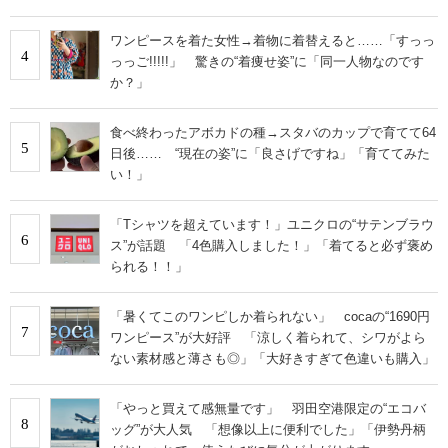
ワンピースを着た女性→着物に着替えると……「すっっ
4
っっご!!!!!」 驚きの“着痩せ姿”に「同一人物なのです
か？」
食べ終わったアボカドの種→スタバのカップで育てて64
5
日後…… “現在の姿”に「良さげですね」「育ててみた
い！」
「Tシャツを超えています！」ユニクロの“サテンブラウ
6
ス”が話題 「4色購入しました！」「着てると必ず褒め
られる！！」
「暑くてこのワンピしか着られない」 cocaの“1690円
7
ワンピース”が大好評 「涼しく着られて、シワがよら
ない素材感と薄さも◎」「大好きすぎて色違いも購入」
「やっと買えて感無量です」 羽田空港限定の“エコバ
8
ッグ”が大人気 「想像以上に便利でした」「伊勢丹柄