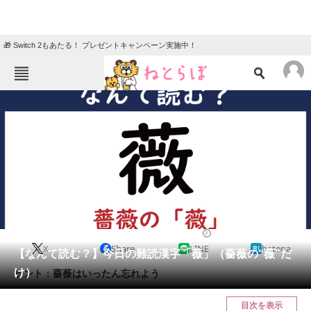
🎁 Switch 2もあたる！ プレゼントキャンペーン実施中！
ねとらぼメニュー
TOP
ニュース
エンタメ
クイズ
グルメ
地域
住まい
教育・育児
動物
リサーチ
2023/02/25 07:45（公開）
X
Share
LINE
hatena
会員記事
【なんて読む？】今日の難読漢字「薇」（薔薇の“薇”だ
け）
ヒント：薔薇はいったん忘れよう
メディア
目次を表示
注目記事を集めた総合ページ