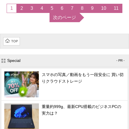
1
2
3
4
5
6
7
8
9
10
11
次のページ
TOP
Special
- PR -
スマホの写真／動画をもう一段安全に 買い切
りクラウドストレージ
重量約999g、最新CPU搭載のビジネスPCの
実力は？