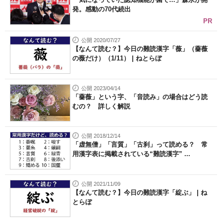
発。感動の70代続出
PR
公開 2020/07/27
【なんて読む？】今日の難読漢字「薇」（薔薇
の薇だけ）（1/11） | ねとらぼ
公開 2023/04/14
「薔薇」という字、「音読み」の場合はどう読
むの？ 詳しく解説
公開 2018/12/14
「虚無僧」「言質」「古刹」って読める？ 常
用漢字表に掲載されている“難読漢字” ...
公開 2021/11/09
【なんて読む？】今日の難読漢字「綻ぶ」 | ね
とらぼ