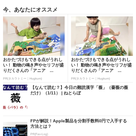
今、あなたにオススメ
おかたづけもできる点がうれし
おかたづけもできる点がうれし
い！ 動物の鳴き声やセリフが盛
い！ 動物の鳴き声やセリフが盛
りだくさんの「アニア ...
りだくさんの「アニア ...
PR(タカラトミー｜Hugkum)
PR(タカラトミー｜Hugkum)
【なんて読む？】今日の難読漢字「薇」（薔薇の薇
だけ）（1/11） | ねとらぼ
FPが解説！Apple製品を分割手数料0円で入手する
方法とは？
PR(Fav-Log)