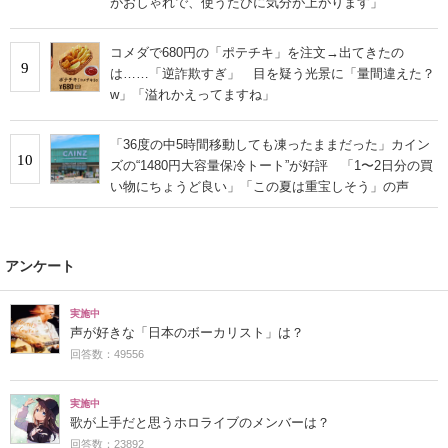
がおしゃれで、使うたびに気分が上がります」
コメダで680円の「ポテチキ」を注文→出てきたの
9
は……「逆詐欺すぎ」 目を疑う光景に「量間違えた？
w」「溢れかえってますね」
「36度の中5時間移動しても凍ったままだった」カイン
10
ズの“1480円大容量保冷トート”が好評 「1〜2日分の買
い物にちょうど良い」「この夏は重宝しそう」の声
アンケート
実施中
声が好きな「日本のボーカリスト」は？
回答数：49556
実施中
歌が上手だと思うホロライブのメンバーは？
回答数：23892