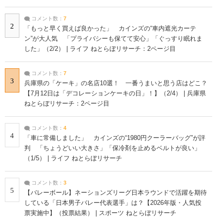
コメント数：
7
2
「もっと早く買えば良かった」 カインズの“車内遮光カーテ
ン”が大人気 「プライバシーも保てて安心」「ぐっすり眠れま
した」（2/2） | ライフ ねとらぼリサーチ：2ページ目
コメント数：
7
3
兵庫県の「ケーキ」の名店10選！ 一番うまいと思う店はどこ？
【7月12日は「デコレーションケーキの日」！】（2/4） | 兵庫県
ねとらぼリサーチ：2ページ目
コメント数：
4
4
「車に常備しました」 カインズの“1980円クーラーバッグ”が評
判 「ちょうどいい大きさ」「保冷剤を止めるベルトが良い」
（1/5） | ライフ ねとらぼリサーチ
コメント数：
3
5
【バレーボール】ネーションズリーグ日本ラウンドで活躍を期待
している「日本男子バレー代表選手」は？【2026年版・人気投
票実施中】（投票結果） | スポーツ ねとらぼリサーチ