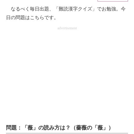
なるべく毎日出題、「難読漢字クイズ」でお勉強。今
ITの今と未来を見通す
日の問題はこちらです。
スマホと通信の最新トレンド
advertisement
進化するPCとデバイスの未来
好きが集まる 比べて選べる
ビジネスと働き方のヒント
AI活用のいまが分かる
企業ITのトレンドを詳説
経営リーダーのコミュニティ
マーケ×ITの今がよく分かる
問題：「薇」の読み方は？（薔薇の「薇」）
ITエンジニア向け専門サイト