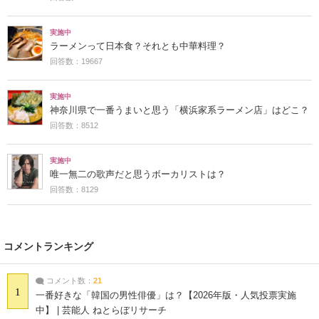
実施中
ラーメンって日本食？それとも中華料理？
回答数：19667
実施中
神奈川県で一番うまいと思う「横浜家系ラーメン店」はどこ？
回答数：8512
実施中
唯一無二の歌声だと思うボーカリストは？
回答数：8129
コメントランキング
コメント数：
21
1
一番好きな「韓国の男性俳優」は？【2026年版・人気投票実施
中】 | 芸能人 ねとらぼリサーチ