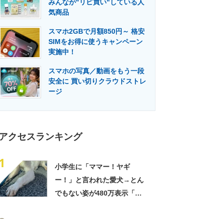
みんなが"リピ買い"している人
門メディア
建設×テクノロジーの最前線
気商品
スマホ2GBで月額850円～ 格安
SIMをお得に使うキャンペーン
実施中！
スマホの写真／動画をもう一段
安全に 買い切りクラウドストレ
ージ
アクセスランキング
1
小学生に「ママー！ヤギ
ー！」と言われた愛犬→とん
でもない姿が480万表示「ど
う見ても犬ですけど？って顔