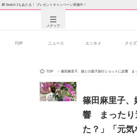
🎁 Switch 2もあたる！ プレゼントキャンペーン実施中！
メディア
TOP
ニュース
エンタメ
クイズ
注目記事を集めた総合ページ
ITの今
TOP
>
篠田麻里子、娘との親子旅行ショットに反響 ま
ビジネスと働き方のヒント
AI活用
篠田麻里子、
響 まったり
ITエンジニア向け専門サイト
企業向けI
た？」「元気