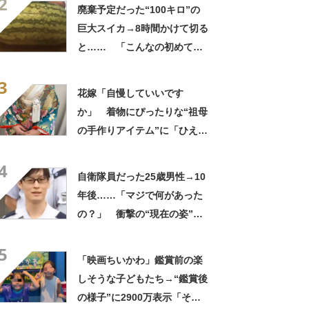
2
してる」「ストレス消え去っ
廃棄予定だった“100キロ”の
た」
巨大スイカ→8時間かけて切る
と…… 「こんなの初めて見
た」まさかの中身が450万再
3
生「すごすぎやろw」
花嫁「自慢していいです
か」 着物にぴったりな“祖母
の手作りアイテム”に「ひえ
ー！」「センスが素晴らし
4
い」「モデルさんかと」
自衛隊員だった25歳男性→10
年後……「マジで何があった
の？」 衝撃の“現在の姿”が
180万再生「別人…？」「好
5
きに生きんしゃい」
「映画ちいかわ」鑑賞前の楽
しそうな子どもたち→“鑑賞後
の様子”に2900万表示「そう