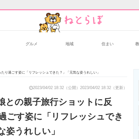
グルメ
地域
住まい
と未来を見通す
スマホと通信の最新トレンド
進化するPCとデ
ったり過ごす姿に「リフレッシュできた？」「元気な姿うれしい」
のいまが分かる
企業ITのトレンドを詳説
経営リーダーの
2023/04/02 18:32（公開）
2023/04/02 18:32（更新）
娘との親子旅行ショットに反
過ごす姿に「リフレッシュでき
T製品の総合サイト
IT製品の技術・比較・事例
製造業のIT導入
な姿うれしい」