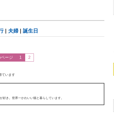
行
|
夫婦
|
誕生日
のページ
1
2
得ています
が好き。世界一かわいい猫と暮らしています。