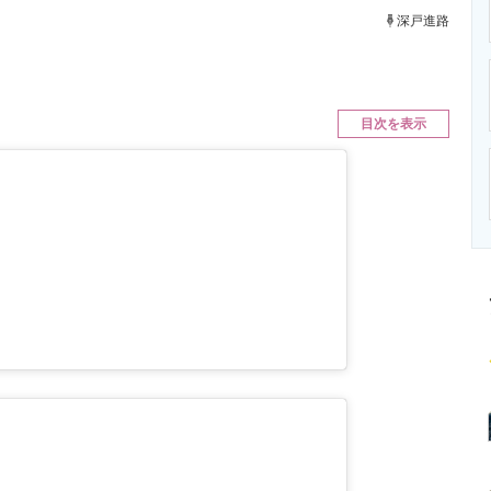
ニクス専門サイト
電子設計の基本と応用
エネルギーの専
深戸進路
目次を表示