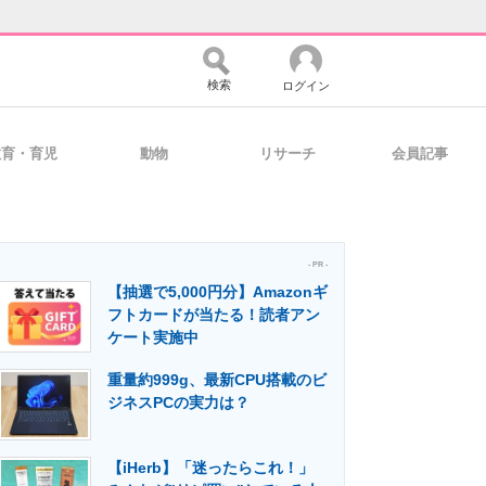
検索
ログイン
教育・育児
動物
リサーチ
会員記事
バイスの未来
好きが集まる 比べて選べる
- PR -
【抽選で5,000円分】Amazonギ
コミュニティ
マーケ×ITの今がよく分かる
フトカードが当たる！読者アン
ケート実施中
重量約999g、最新CPU搭載のビ
・活用を支援
ジネスPCの実力は？
【iHerb】「迷ったらこれ！」