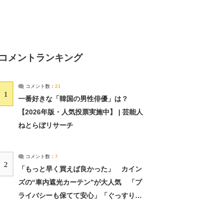
コメントランキング
コメント数：
21
1
一番好きな「韓国の男性俳優」は？
【2026年版・人気投票実施中】 | 芸能人
ねとらぼリサーチ
コメント数：
7
2
「もっと早く買えば良かった」 カイン
ズの“車内遮光カーテン”が大人気 「プ
ライバシーも保てて安心」「ぐっすり眠
れました」（2/2） | ライフ ねとらぼリ