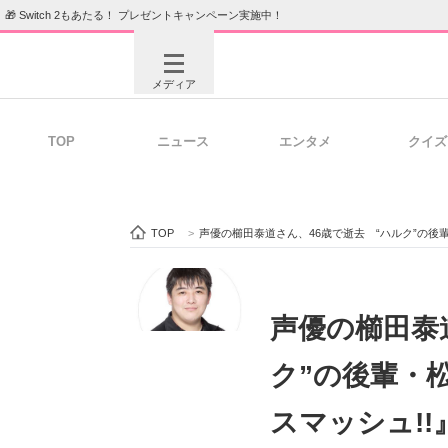
🎁 Switch 2もあたる！ プレゼントキャンペーン実施中！
メディア
TOP
ニュース
エンタメ
クイズ
注目記事を集めた総合ページ
ITの今
TOP
>
声優の櫛田泰道さん、46歳で逝去 “ハルク”の後
ビジネスと働き方のヒント
AI活用
声優の櫛田泰
ク”の後輩・
ITエンジニア向け専門サイト
企業向けI
スマッシュ!