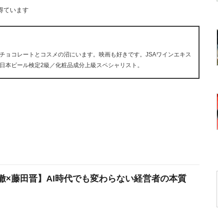
得ています
チョコレートとコスメの沼にいます。映画も好きです。JSAワインエキス
日本ビール検定2級／化粧品成分上級スペシャリスト。
徹×藤田晋】AI時代でも変わらない経営者の本質