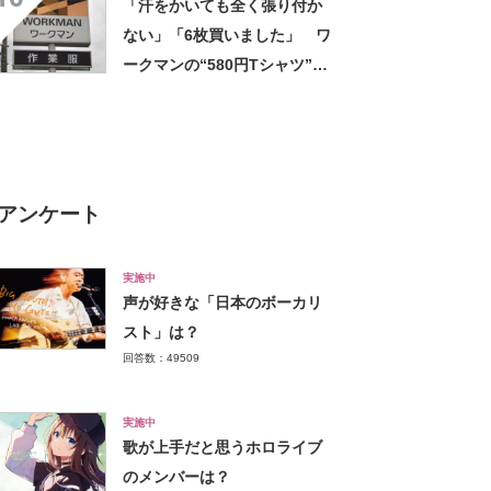
「汗をかいても全く張り付か
ない」「6枚買いました」 ワ
ークマンの“580円Tシャツ”が
安いのに優秀 「ひんやりし
た着心地が気持ちいい」「洗
濯してもヘタらない」
アンケート
実施中
声が好きな「日本のボーカリ
スト」は？
回答数：49509
実施中
歌が上手だと思うホロライブ
のメンバーは？