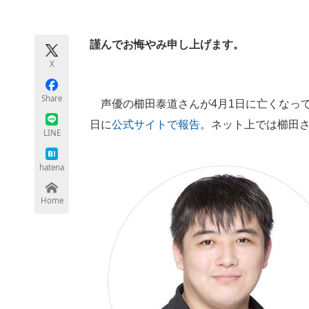
モノづくり技術者専門サイト
エレクトロ
謹んでお悔やみ申し上げます。
X
ちょっと気になるネットの話題
Share
声優の櫛田泰道さんが4月1日に亡くなって
日に
公式サイトで報告
。ネット上では櫛田
LINE
hatena
Home