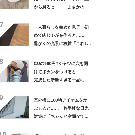
から見ると…… まさかの光
景に「ドアップかと思いまし
7
た」「なんて斬新な」
一人暮らしを始めた息子→初
めて肉じゃがを作ると……
驚がくの光景に称賛「これ1番
うまいやつ」「めっちゃ美味
8
しそう」
GUの990円Tシャツに穴を開
けてボタンをつけると……
完成した斬新すぎる一品に称
賛「これすごい」
9
室外機に100均アイテムをか
ぶせると…… お手軽な日光
対策に「ちゃんと空間ができ
てグー」「これで楽します」
10