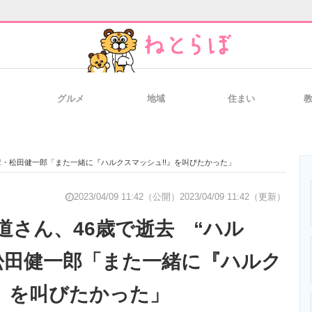
グルメ
地域
住まい
と未来を見通す
スマホと通信の最新トレンド
進化するPCとデ
輩・松田健一郎「また一緒に『ハルクスマッシュ!!』を叫びたかった」
のいまが分かる
企業ITのトレンドを詳説
経営リーダーの
2023/04/09 11:42（公開）
2023/04/09 11:42（更新）
道さん、46歳で逝去 “ハル
松田健一郎「また一緒に『ハルク
T製品の総合サイト
IT製品の技術・比較・事例
製造業のIT導入
!』を叫びたかった」