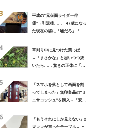
「フィギュアかと思ったら人
3
間」「質感良すぎ」
平成の“元仮面ライダー俳
優”→引退後…… 47歳になっ
た現在の姿に「嘘だろ」「声
出た」と108万再生
4
草刈り中に見つけた葉っぱ
→「まさかな」と思いつつ抜
いたら…… 驚きの正体に「お
宝やね」「生命力すごい」
5
「スマホを落として画面を割
ってしまった」無印良品の“ミ
ニサコッシュ”を購入→「安心
して持ち歩ける」ように
6
「付けているのを忘れるくら
「もうそれにしか見えない」2
い軽い」など好評
児ママが買ったテーブル→上