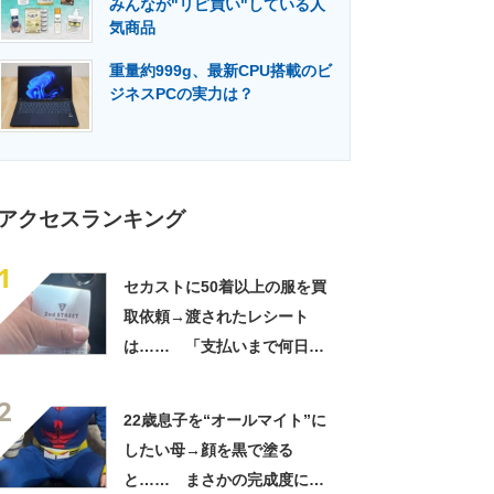
みんなが"リピ買い"している人
門メディア
建設×テクノロジーの最前線
気商品
重量約999g、最新CPU搭載のビ
ジネスPCの実力は？
アクセスランキング
1
セカストに50着以上の服を買
取依頼→渡されたレシート
は…… 「支払いまで何日か
待たされた」衝撃的な光景に
2
「この値段はヤバすぎ」
22歳息子を“オールマイト”に
したい母→顔を黒で塗る
と…… まさかの完成度に