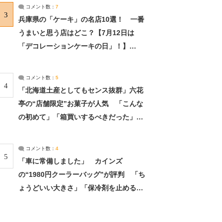
サーチ：2ページ目
コメント数：
7
3
兵庫県の「ケーキ」の名店10選！ 一番
うまいと思う店はどこ？【7月12日は
「デコレーションケーキの日」！】
（2/4） | 兵庫県 ねとらぼリサーチ：2ペ
ージ目
コメント数：
5
4
「北海道土産としてもセンス抜群」六花
亭の“店舗限定”お菓子が人気 「こんな
の初めて」「箱買いするべきだった」
（1/2） | 北海道 ねとらぼリサーチ
コメント数：
4
5
「車に常備しました」 カインズ
の“1980円クーラーバッグ”が評判 「ち
ょうどいい大きさ」「保冷剤を止めるベ
ルトが良い」（1/5） | ライフ ねとらぼ
リサーチ