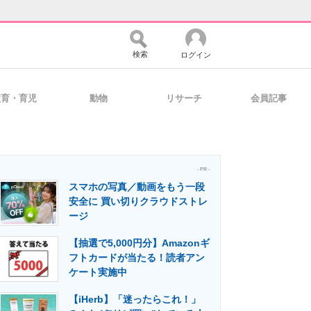
検索
ログイン
教育・育児
動物
リサーチ
会員記事
バイスの未来
好きが集まる 比べて選べる
- PR -
スマホの写真／動画をもう一段
コミュニティ
マーケ×ITの今がよく分かる
安全に 買い切りクラウドストレ
ージ
【抽選で5,000円分】Amazonギ
・活用を支援
フトカードが当たる！読者アン
ケート実施中
【iHerb】「迷ったらこれ！」