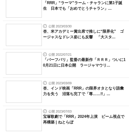
「RRR」“ラーマ”ラーム・チャランに第1子誕
生 日本でも「おめでとうチャラン」...
公開 2023/03/30
杏、米アカデミー賞出席で推しに“限界化” ゴ
ージャスなドレス姿にも反響 「大スタ...
公開 2022/07/21
「バーフバリ」監督の最新作「ＲＲＲ」ついに1
0月21日に日本公開 ラージャマウリ...
公開 2023/03/09
杏、インド映画「RRR」の限界オタとなり語彙
力を失う 沼落ち完了で「尊……!!」...
公開 2023/07/03
宝塚歌劇で「RRR」2024年上演 ビーム視点で
再構築 | ねとらぼ