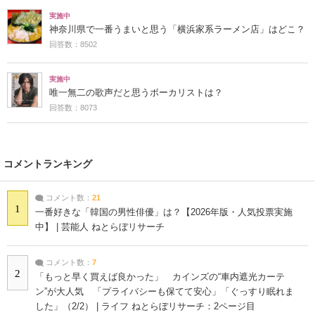
実施中
神奈川県で一番うまいと思う「横浜家系ラーメン店」はどこ？
回答数：8502
実施中
唯一無二の歌声だと思うボーカリストは？
回答数：8073
コメントランキング
コメント数：
21
1
一番好きな「韓国の男性俳優」は？【2026年版・人気投票実施
中】 | 芸能人 ねとらぼリサーチ
コメント数：
7
2
「もっと早く買えば良かった」 カインズの“車内遮光カーテ
ン”が大人気 「プライバシーも保てて安心」「ぐっすり眠れま
した」（2/2） | ライフ ねとらぼリサーチ：2ページ目