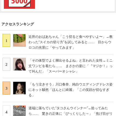
アクセスランキング
近所のおばあちゃん「こう切ると食べやすいよ〜」→教
1
わった“スイカの切り方”を試してみると…… 目からウ
ロコの光景に「やってみます」
「その体型でよく脚出せるよね」と言われた女性→ミニ
2
丈ワンピを着たら…… まさかの姿に「『マジか！』っ
て叫んだ」「スーパーオシャレ」
「もう泣きそう」川口春奈、純白ウエディングドレス姿
3
にネット騒然「ほんとに綺麗」「この笑顔が切なすぎ
る」
道端に落ちていた“タコさんウインナー”→拾ってみた
4
ら…… 驚きの正体に「びっくりした～」「焦げ目がリ