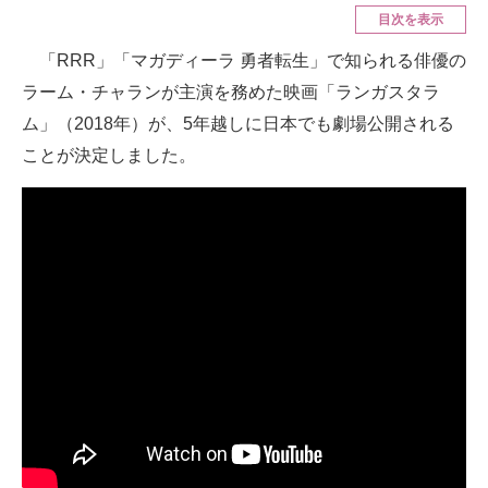
目次を表示
ITの今と未来を見通す
「RRR」「マガディーラ 勇者転生」で知られる俳優の
ラーム・チャランが主演を務めた映画「ランガスタラ
スマホと通信の最新トレンド
ム」（2018年）が、5年越しに日本でも劇場公開される
進化するPCとデバイスの未来
ことが決定しました。
好きが集まる 比べて選べる
ビジネスと働き方のヒント
AI活用のいまが分かる
企業ITのトレンドを詳説
経営リーダーのコミュニティ
マーケ×ITの今がよく分かる
ITエンジニア向け専門サイト