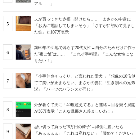
アル……」
夫が買ってきた赤福→開けたら…… まさかの中身に
5
「お店に電話してしまいそう」「さすがに初めて見まし
た笑」と107万表示
築60年の団地で暮らす20代女性→自分のためだけに作っ
6
た“夜ご飯”は…… 「これぞ手料理」「こんな女性にな
りたい！」
「小手伸也そっくり」と言われた愛犬→「想像の10倍似
7
てて笑いが止まらない」まさかの姿に「生き別れの兄弟
説」「パーツのバランスが同じ」
外が暑くて夫に「40度超えてる」と連絡→目を疑う展開
8
が36万表示「こんな旦那さん羨ましいわ！」
思い切って買った“6万円の椅子”→縁側に置いたら……
9
「あぁぁぁぁ」「これは座れない」「諦めてください」