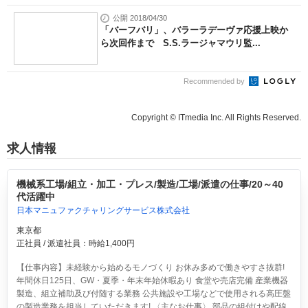
公開 2018/04/30
「バーフバリ」、バラーラデーヴァ応援上映か
ら次回作まで S.S.ラージャマウリ監...
Recommended by
Copyright © ITmedia Inc. All Rights Reserved.
求人情報
機械系工場/組立・加工・プレス/製造/工場/派遣の仕事/20～40
代活躍中
日本マニュファクチャリングサービス株式会社
東京都
正社員 / 派遣社員：時給1,400円
【仕事内容】未経験から始めるモノづくり お休み多めで働きやすさ抜群!
年間休日125日、GW・夏季・年末年始休暇あり 食堂や売店完備 産業機器
製造、組立補助及び付随する業務 公共施設や工場などで使用される高圧盤
の製造業務を担当していただきます! 〈主なお仕事〉 部品の組付けや配線