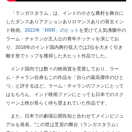
企業向けIT製品の総合サイト
「ランガスタラム」は、インドの小さな農村を舞台に
IT製品の技術・比較・事例
したダンスありアクションありロマンスありの骨太イン
ド映画。
2022年「RRR」のヒット
を受けて人気沸騰中の
製造業のIT導入・活用を支援
ラーム・チャランが主人公の青年チッティを演じてお
モノづくり技術者専門サイト
り、2018年のインド国内興行収入では2位を大きく引き
離す形でトップを獲得した大ヒット作品でした。
エレクトロニクス専門サイト
インド国内では数々の映画賞を受賞しており、ラー
電子設計の基本と応用
ム・チャラン自身もこの作品を「自らの最高傑作のひと
エネルギーの専門メディア
つ」と評するほど。ラーム・チャランのファンにとって
はもちろん、インド映画ファンにとっても日本でのスク
建設×テクノロジーの最前線
リーン上映が長らく待ち望まれていた作品です。
ちょっと気になるネットの話題
また、日本での劇場公開告知と合わせてメインビジュ
アルも発表。“この世は芝居の舞台（ランガスタラム）