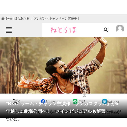
🎁 Switch 2もあたる！ プレゼントキャンペーン実施中！
ねとらぼメニュー
TOP
ニュース
エンタメ
クイズ
グルメ
地域
住まい
教育・育児
動物
リサーチ
2023/04/28 17:00（公開）
X
Share
LINE
hatena
会員記事
“RRR”ラーム・チャラン主演作「ランガスタラム」が5
年越しに劇場公開へ！ メインビジュアルも解禁
ラーム・チャランが「自らの最高傑作のひとつ」と評した作品が
メディア
ついに。
注目記事を集めた総合ページ