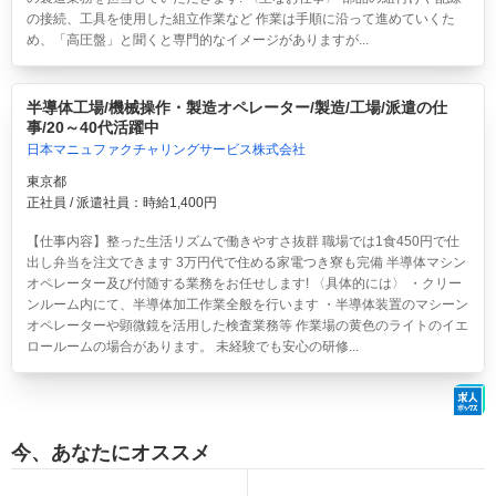
の接続、工具を使用した組立作業など 作業は手順に沿って進めていくた
め、「高圧盤」と聞くと専門的なイメージがありますが...
半導体工場/機械操作・製造オペレーター/製造/工場/派遣の仕
事/20～40代活躍中
日本マニュファクチャリングサービス株式会社
東京都
正社員 / 派遣社員：時給1,400円
【仕事内容】整った生活リズムで働きやすさ抜群 職場では1食450円で仕
出し弁当を注文できます 3万円代で住める家電つき寮も完備 半導体マシン
オペレーター及び付随する業務をお任せします! 〈具体的には〉 ・クリー
ンルーム内にて、半導体加工作業全般を行います ・半導体装置のマシーン
オペレーターや顕微鏡を活用した検査業務等 作業場の黄色のライトのイエ
ロールームの場合があります。 未経験でも安心の研修...
今、あなたにオススメ