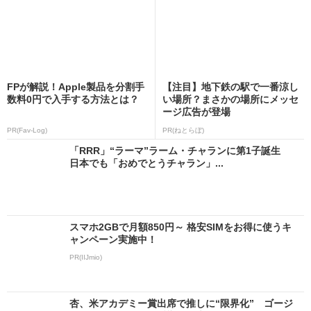
FPが解説！Apple製品を分割手
【注目】地下鉄の駅で一番涼し
数料0円で入手する方法とは？
い場所？まさかの場所にメッセ
ージ広告が登場
PR(Fav-Log)
PR(ねとらぼ)
「RRR」“ラーマ”ラーム・チャランに第1子誕生
日本でも「おめでとうチャラン」...
スマホ2GBで月額850円～ 格安SIMをお得に使うキ
ャンペーン実施中！
PR(IIJmio)
杏、米アカデミー賞出席で推しに“限界化” ゴージ