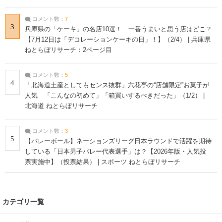
コメント数：
7
3
兵庫県の「ケーキ」の名店10選！ 一番うまいと思う店はどこ？
【7月12日は「デコレーションケーキの日」！】（2/4） | 兵庫県
ねとらぼリサーチ：2ページ目
コメント数：
5
4
「北海道土産としてもセンス抜群」六花亭の“店舗限定”お菓子が
人気 「こんなの初めて」「箱買いするべきだった」（1/2） |
北海道 ねとらぼリサーチ
コメント数：
3
5
【バレーボール】ネーションズリーグ日本ラウンドで活躍を期待
している「日本男子バレー代表選手」は？【2026年版・人気投
票実施中】（投票結果） | スポーツ ねとらぼリサーチ
カテゴリ一覧