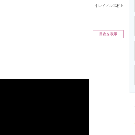
ニクス専門サイト
電子設計の基本と応用
エネルギーの専
レイノルズ村上
目次を表示