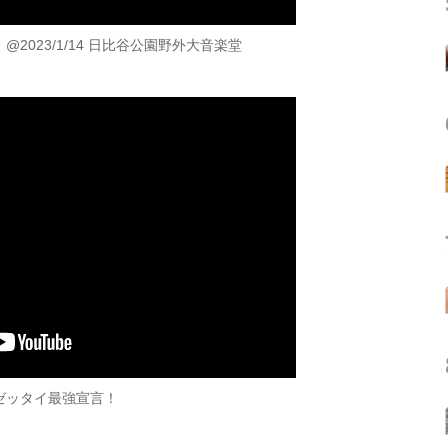
te」@2023/1/14 日比谷公園野外大音楽堂
/ ゼッタイ最強宣言！