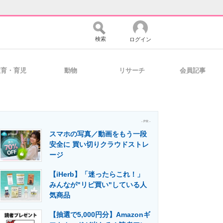
検索
ログイン
教育・育児
動物
リサーチ
会員記事
バイスの未来
好きが集まる 比べて選べる
- PR -
スマホの写真／動画をもう一段
コミュニティ
マーケ×ITの今がよく分かる
安全に 買い切りクラウドストレ
ージ
【iHerb】「迷ったらこれ！」
・活用を支援
みんなが"リピ買い"している人
気商品
【抽選で5,000円分】Amazonギ