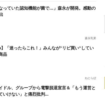
なっていた認知機能が菌で…」森永が開発。感動の
出
森永乳業
erb】「迷ったらこれ！」みんなが"リピ買い"してい
商品
ねとらぼ
イドル、グループから電撃脱退宣言＆「もう運営と
ていけない」と痛烈批判...