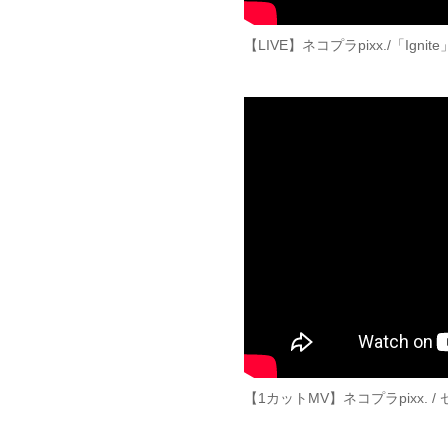
【LIVE】ネコプラpixx./「Igni
【1カットMV】ネコプラpixx. 