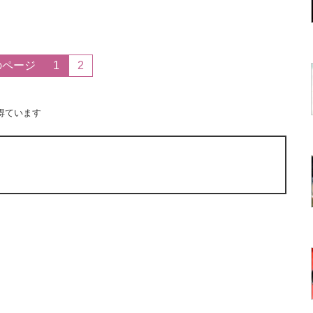
のページ
1
2
得ています