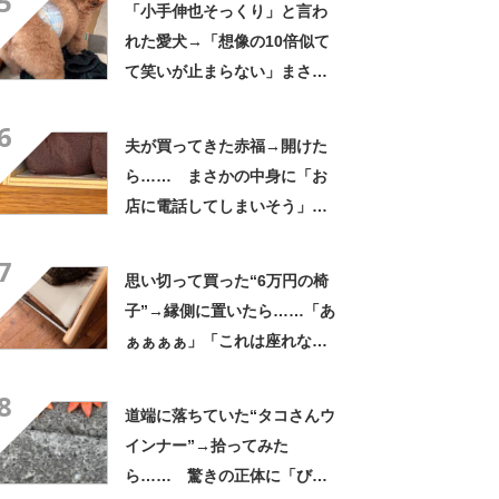
5
「小手伸也そっくり」と言わ
れた愛犬→「想像の10倍似て
て笑いが止まらない」まさか
の姿に「生き別れの兄弟説」
6
「パーツのバランスが同じ」
夫が買ってきた赤福→開けた
ら…… まさかの中身に「お
店に電話してしまいそう」
「さすがに初めて見ました
7
笑」と107万表示
思い切って買った“6万円の椅
子”→縁側に置いたら……「あ
ぁぁぁぁ」「これは座れな
い」「諦めてください」
8
道端に落ちていた“タコさんウ
インナー”→拾ってみた
ら…… 驚きの正体に「びっ