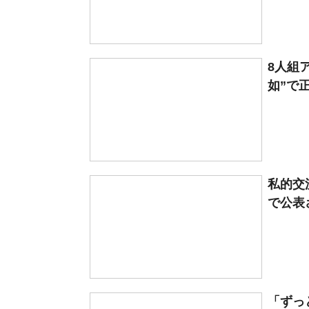
8人組
如”で正
私的交
で公表
「ずっ