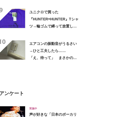
くりした～」「焦げ目がリア
9
ル……」
ユニクロで買った
『HUNTER×HUNTER』Tシャ
ツ→輪ゴムで縛って放置した
ら…… まさかの光景に「す
10
すすすすごすぎる!!!」「ハイ
エアコンの振動音がうるさい
ター買ってきます」
→ひと工夫したら……
「え、待って」 まさかの光
景に「好きすぎる」「まねし
ちゃおうかな」
アンケート
実施中
声が好きな「日本のボーカリ