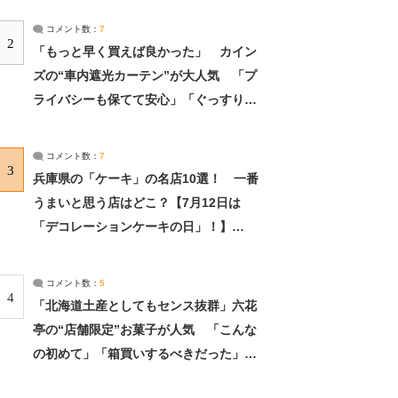
コメント数：
7
2
「もっと早く買えば良かった」 カイン
ズの“車内遮光カーテン”が大人気 「プ
ライバシーも保てて安心」「ぐっすり眠
れました」（2/2） | ライフ ねとらぼリ
サーチ：2ページ目
コメント数：
7
3
兵庫県の「ケーキ」の名店10選！ 一番
うまいと思う店はどこ？【7月12日は
「デコレーションケーキの日」！】
（2/4） | 兵庫県 ねとらぼリサーチ：2ペ
ージ目
コメント数：
5
4
「北海道土産としてもセンス抜群」六花
亭の“店舗限定”お菓子が人気 「こんな
の初めて」「箱買いするべきだった」
（1/2） | 北海道 ねとらぼリサーチ