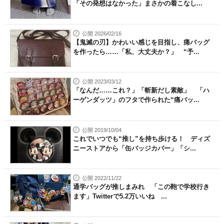
「その発想はなかった」まさかの着こなし...
公開 2026/02/16
【鬼滅の刃】かわいい感じを目指し、痛バッグ
を作ったら……「私、大丈夫か？」 “予...
公開 2023/03/12
「なんだ……これ？」「斬新だし素敵」 「ハ
ーゲンダッツ」のフタで作られた“痛バッ...
公開 2019/10/04
これでいつでも“推し”を持ち歩ける！ ディズ
ニーストアから「缶バッジカバー」「シ...
公開 2022/11/22
通学バッグが推しまみれ 「この鞄で学校行き
ます」Twitterで5.2万いいね ...