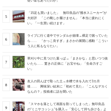
使い道もあったのか」
「15足も買いました」 無印良品の“撥水スニーカー”が
5
大好評 「この靴しか履けません」「本当に疲れにく
い」「一生買い続けます」
ライブに行く道中でサンダルが崩壊→裸足で困っていた
6
ら…… 「かっこ良すぎ」まさかの展開に感動「こうい
う人に私もなりたい」
草刈り中に見つけた葉っぱ→「まさかな」と思いつつ抜
7
いたら…… 驚きの正体に「お宝やね」「生命力すご
い」
友人の田んぼで取った土→水槽で水を入れて3カ月
8
後…… 興味深い結末に「初めて見た」「こんなデカく
なんの？」投稿者に話を聞いた
「スマホを落として画面を割ってしまった」無印良品
9
の“ミニサコッシュ”を購入→「安心して持ち歩ける」よ