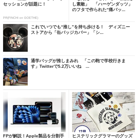
セッションが話題に！
し素敵」 「ハーゲンダッツ」
のフタで作られた“痛バッ...
PR(FINCHI on GOETHE)
これでいつでも“推し”を持ち歩ける！ ディズニー
ストアから「缶バッジカバー」「シ...
通学バッグが推しまみれ 「この鞄で学校行きま
す」Twitterで5.2万いいね ...
FPが解説！Apple製品を分割手
ヒステリックグラマーのグッズ