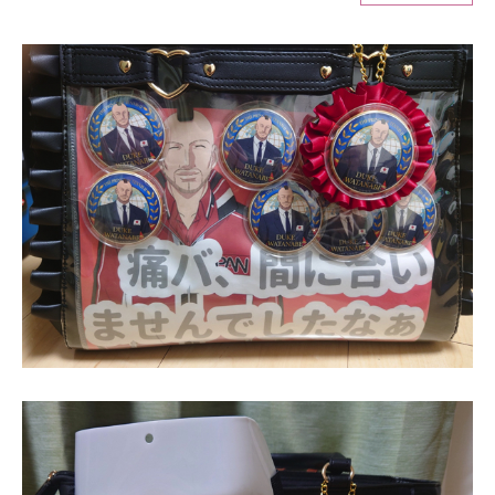
ITの今と未来を見通す
スマホと通信の最新トレンド
進化するPCとデバイスの未来
好きが集まる 比べて選べる
ビジネスと働き方のヒント
AI活用のいまが分かる
企業ITのトレンドを詳説
経営リーダーのコミュニティ
マーケ×ITの今がよく分かる
ITエンジニア向け専門サイト