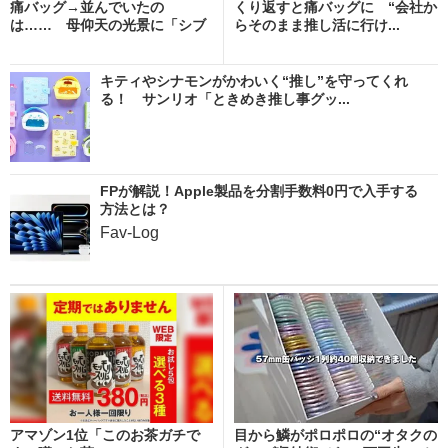
痛バッグ→並んでいたの
くり返すと痛バッグに “会社か
は…… 母仰天の光景に「シブ
らそのまま推し活に行け...
い...
キティやシナモンがかわいく“推し”を守ってくれ
る！ サンリオ「ときめき推し事グッ...
FPが解説！Apple製品を分割手数料0円で入手する
方法とは？
Fav-Log
アマゾン1位「このお茶ガチで
目から鱗がポロポロの“オタクの