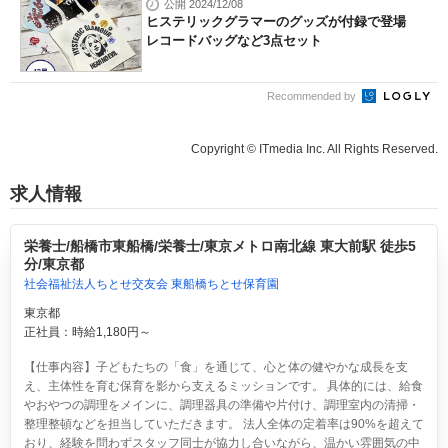
公開 2024/12/08
ヒステリックグラマーのグッズが付録で登場
レコードバッグなど3点セット
Recommended by
Copyright © ITmedia Inc. All Rights Reserved.
求人情報
栄養士/船橋市東船橋/栄養士/東京メトロ南北線 東大前駅 徒歩5
分/東京都
社会福祉法人ちとせ交友会 東船橋ちとせ保育園
東京都
正社員：時給1,180円～
【仕事内容】子どもたちの「食」を通じて、心と体の健やかな成長を支
え、主体性を育む保育を影から支えるミッションです。 具体的には、給食
やおやつの調理をメインに、調理器具の準備や片付け、調理室内の清掃・
整理整頓などを担当していただきます。 法人全体の定着率は90%を超えて
おり、経験を問わずスタッフ同士が協力し合いながら、温かい雰囲気の中