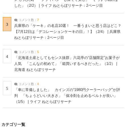
した」（2/2） | ライフ ねとらぼリサーチ：2ページ目
コメント数：
7
3
兵庫県の「ケーキ」の名店10選！ 一番うまいと思う店はどこ？
【7月12日は「デコレーションケーキの日」！】（2/4） | 兵庫県
ねとらぼリサーチ：2ページ目
コメント数：
5
4
「北海道土産としてもセンス抜群」六花亭の“店舗限定”お菓子が
人気 「こんなの初めて」「箱買いするべきだった」（1/2） |
北海道 ねとらぼリサーチ
コメント数：
4
5
「車に常備しました」 カインズの“1980円クーラーバッグ”が評
判 「ちょうどいい大きさ」「保冷剤を止めるベルトが良い」
（1/5） | ライフ ねとらぼリサーチ
カテゴリ一覧