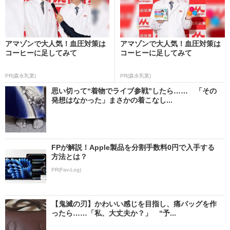
アマゾンで大人気！血圧対策は
アマゾンで大人気！血圧対策は
コーヒーに足してみて
コーヒーに足してみて
PR(森永乳業)
PR(森永乳業)
思い切って“着物でライブ参戦”したら…… 「その
発想はなかった」まさかの着こなし...
FPが解説！Apple製品を分割手数料0円で入手する
方法とは？
PR(Fav-Log)
【鬼滅の刃】かわいい感じを目指し、痛バッグを作
ったら……「私、大丈夫か？」 “予...