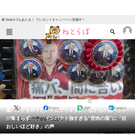
🎁 Switch 2もあたる！ プレゼントキャンペーン実施中！
ねとらぼメニュー
TOP
ニュース
エンタメ
クイズ
グルメ
地域
住まい
教育・育児
動物
リサーチ
2023/06/13 20:30（公開）
X
Share
LINE
hatena
会員記事
痛バッグを作りたいテニプリオタク、なかなか缶バッジ
が集まらず…… インパクト強すぎる“苦肉の策”に「狂
なるほど、この手があったか。
メディア
おしいほど好き」の声
目次を表示
注目記事を集めた総合ページ