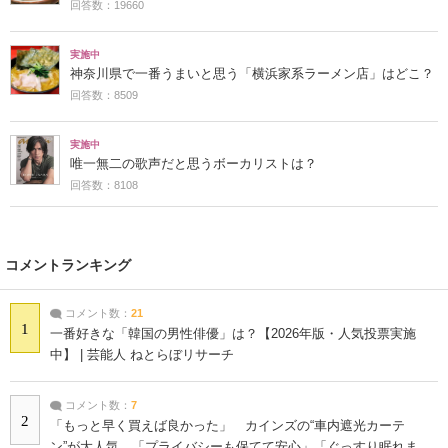
回答数：19660
実施中
神奈川県で一番うまいと思う「横浜家系ラーメン店」はどこ？
回答数：8509
実施中
唯一無二の歌声だと思うボーカリストは？
回答数：8108
コメントランキング
コメント数：
21
1
一番好きな「韓国の男性俳優」は？【2026年版・人気投票実施
中】 | 芸能人 ねとらぼリサーチ
コメント数：
7
2
「もっと早く買えば良かった」 カインズの“車内遮光カーテ
ン”が大人気 「プライバシーも保てて安心」「ぐっすり眠れま