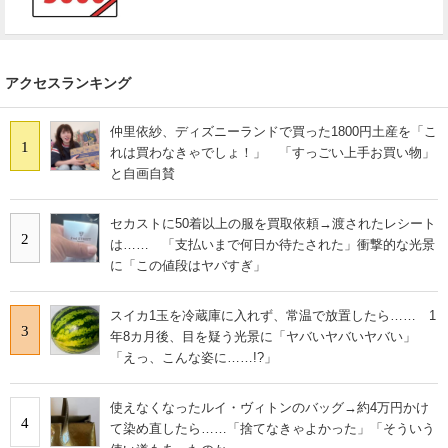
アクセスランキング
仲里依紗、ディズニーランドで買った1800円土産を「こ
1
れは買わなきゃでしょ！」 「すっごい上手お買い物」
と自画自賛
セカストに50着以上の服を買取依頼→渡されたレシート
2
は…… 「支払いまで何日か待たされた」衝撃的な光景
に「この値段はヤバすぎ」
スイカ1玉を冷蔵庫に入れず、常温で放置したら…… 1
3
年8カ月後、目を疑う光景に「ヤバいヤバいヤバい」
「えっ、こんな姿に……!?」
使えなくなったルイ・ヴィトンのバッグ→約4万円かけ
4
て染め直したら……「捨てなきゃよかった」「そういう