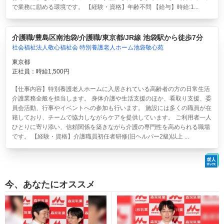
で業務に励める環境です。 【経験・資格】年齢不問 【給与】時給:1...
介護職/豊島区南池袋/介護職/東京都/JR線 池袋駅から徒歩7分
社会福祉法人敬心福祉会 特別養護老人ホーム池袋敬心苑
東京都
正社員：時給1,500円
【仕事内容】特別養護老人ホームに入居されている高齢者の方の日常生活
介護業務全般を担当します。 身体介護や生活支援のほか、看取り支援、委
員会活動、行事やイベントへの参加も行います。 施設には多くの職員が在
籍しており、チームで協力しながらケアを提供しています。 ご利用者一人
ひとりに寄り添い、信頼関係を築きながら介護の専門性を高められる職場
です。 【経験・資格】介護職員初任者研修(旧ヘルパー2級)以上 ...
今、あなたにオススメ