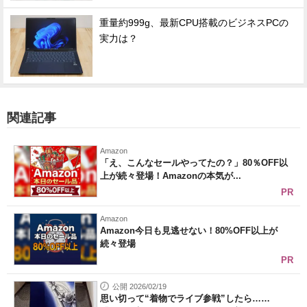
重量約999g、最新CPU搭載のビジネスPCの
実力は？
関連記事
Amazon
「え、こんなセールやってたの？」80％OFF以
上が続々登場！Amazonの本気が...
PR
Amazon
Amazon今日も見逃せない！80%OFF以上が
続々登場
PR
公開 2026/02/19
思い切って“着物でライブ参戦”したら……