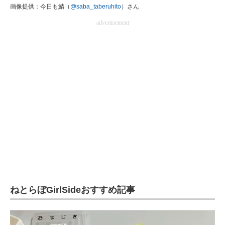
画像提供：今日も鯖（
@saba_taberuhito
）さん
advertisement
ねとらぼGirlSideおすすめ記事