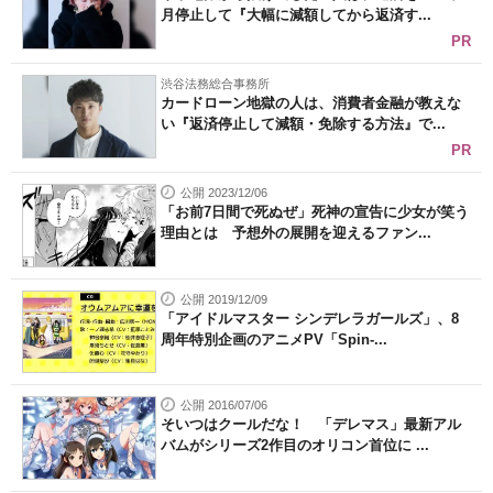
月停止して『大幅に減額してから返済す...
PR
渋谷法務総合事務所
カードローン地獄の人は、消費者金融が教えな
い『返済停止して減額・免除する方法』で...
PR
公開 2023/12/06
「お前7日間で死ぬぜ」死神の宣告に少女が笑う
理由とは 予想外の展開を迎えるファン...
公開 2019/12/09
「アイドルマスター シンデレラガールズ」、8
周年特別企画のアニメPV「Spin-...
公開 2016/07/06
そいつはクールだな！ 「デレマス」最新アル
バムがシリーズ2作目のオリコン首位に ...