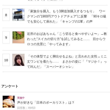
「家族分を購入、もう3脚追加購入するつもり」 ワー
8
クマンの“1900円アウトドアチェア”に反響 「90キロ級
でも安心して座れた」「キャンプの1軍」の声
近所のおばあちゃん「こう切ると食べやすいよ〜」→教
9
わった“スイカの切り方”を試してみると…… 目からウ
ロコの光景に「やってみます」
「その体型でよく脚出せるよね」と言われた女性→ミニ
10
丈ワンピを着たら…… まさかの姿に「『マジか！』っ
て叫んだ」「スーパーオシャレ」
アンケート
実施中
声が好きな「日本のボーカリスト」は？
回答数：49453