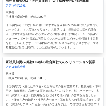
開始日相談OK/「正社員前提」 大手保険会社の保険事務
アデコ株式会社
東京都
正社員 / 派遣社員：時給1,900円
【仕事内容】<主な仕事内容> <大手生命保険会社での事務>法人営業部で
のバックオフィス業務となります。具体的には、担当企業の団体保険加
入・脱退手続き/給付金対応/保全対応/お問い合わせ対応(メール・電話)/カ
スタマーサポート(営業に同行してシステム説明など)その他付随する業務
をお任せいたします。 <仕事内容の補足> 担当企業にもよりますが、大体
月3回ほど営業に同行しての企業訪問がございます。 ...
正社員前提/未経験OK/紙の総合商社でのソリューション営業
アデコ株式会社
東京都
正社員 / 派遣社員：時給1,900円
【仕事内容】<主な仕事内容> 総合商社での提案営業です。包装用紙・印刷
用紙・情報用紙・段ボール原紙等の法人への販売や、紙・パッケージ・印
刷・紙加工・介護・防災用品などに関する法人向けの営業をお任せしま
す。 <仕事内容の補足> <補足内容> 新規・既存顧客への訪問 顧客からの問
題・課題のヒアリング 顧客へ商品のご提案 売上・与信管理 顧客管理 市場