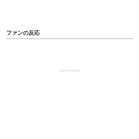
企業向けIT製品の総合サイト
IT製品の技術・比較・事例
ファンの反応
製造業のIT導入・活用を支援
モノづくり技術者専門サイト
エレクトロニクス専門サイト
advertisement
電子設計の基本と応用
エネルギーの専門メディア
建設×テクノロジーの最前線
ちょっと気になるネットの話題