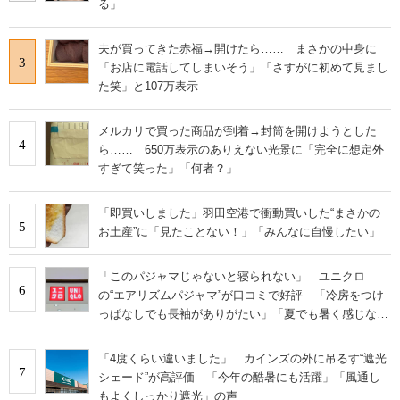
る」
夫が買ってきた赤福→開けたら…… まさかの中身に
3
「お店に電話してしまいそう」「さすがに初めて見まし
た笑」と107万表示
メルカリで買った商品が到着→封筒を開けようとした
4
ら…… 650万表示のありえない光景に「完全に想定外
すぎて笑った」「何者？」
「即買いしました」羽田空港で衝動買いした“まさかの
5
お土産”に「見たことない！」「みんなに自慢したい」
「このパジャマじゃないと寝られない」 ユニクロ
6
の“エアリズムパジャマ”が口コミで好評 「冷房をつけ
っぱなしでも長袖がありがたい」「夏でも暑く感じな
い」
「4度くらい違いました」 カインズの外に吊るす“遮光
7
シェード”が高評価 「今年の酷暑にも活躍」「風通し
もよくしっかり遮光」の声