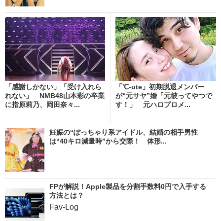
「感謝しかない」「受け入れら
「℃-ute」初期脱退メンバー
れない」 NMB48山本彩の卒業
が“元サヤ”婚「元彼ってやつで
に指原莉乃、岡田奈々...
す！」 元ハロプロメ...
妊娠の“ぽっちゃり系アイドル、結婚の相手男性
は“40キロ減量時”から交際！ 体形...
FPが解説！Apple製品を分割手数料0円で入手する
方法とは？
Fav-Log