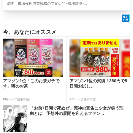
調査・市場分析 営業戦略の立案など <職場環境>...
今、あなたにオススメ
アマゾン1位「このお茶ガチで
アマゾン1位の実績！380円で5
す」噂のお茶
日間お試し。
PR(ハーブ健康本舗)
PR(ハーブ健康本舗)
「お前7日間で死ぬぜ」死神の宣告に少女が笑う理
由とは 予想外の展開を迎えるファン...