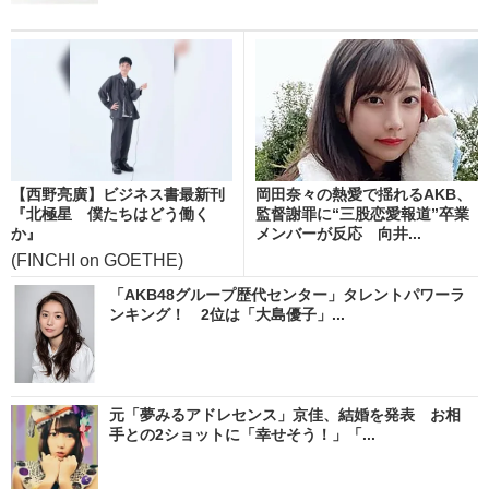
【西野亮廣】ビジネス書最新刊
岡田奈々の熱愛で揺れるAKB、
『北極星 僕たちはどう働く
監督謝罪に“三股恋愛報道”卒業
か』
メンバーが反応 向井...
(FINCHI on GOETHE)
「AKB48グループ歴代センター」タレントパワーラ
ンキング！ 2位は「大島優子」...
元「夢みるアドレセンス」京佳、結婚を発表 お相
手との2ショットに「幸せそう！」「...