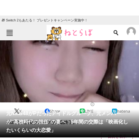
🎁 Switch 2もあたる！ プレゼントキャンペーン実施中！
ねとらぼメニュー
TOP
ニュース
エンタメ
クイズ
グルメ
地域
住まい
教育・育児
動物
リサーチ
2023/06/29 16:20（公開）
X
Share
LINE
hatena
会員記事
元NMB48がPだったアイドルグループ、元メンバー
が“高校時代の担任”の妻へ 5年間の交際は「映画化し
2022年に所属グループが活動終了。
メディア
たいくらいの大恋愛」
目次を表示
注目記事を集めた総合ページ