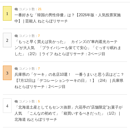
コメント数：
21
1
一番好きな「韓国の男性俳優」は？【2026年版・人気投票実施
中】 | 芸能人 ねとらぼリサーチ
コメント数：
7
2
「もっと早く買えば良かった」 カインズの“車内遮光カーテ
ン”が大人気 「プライバシーも保てて安心」「ぐっすり眠れま
した」（2/2） | ライフ ねとらぼリサーチ：2ページ目
コメント数：
7
3
兵庫県の「ケーキ」の名店10選！ 一番うまいと思う店はどこ？
【7月12日は「デコレーションケーキの日」！】（2/4） | 兵庫県
ねとらぼリサーチ：2ページ目
コメント数：
5
4
「北海道土産としてもセンス抜群」六花亭の“店舗限定”お菓子が
人気 「こんなの初めて」「箱買いするべきだった」（1/2） |
北海道 ねとらぼリサーチ