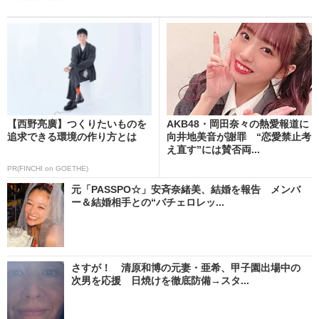
【西野亮廣】つくりたいものを
AKB48・岡田奈々の熱愛報道に
追求できる環境の作り方とは
向井地美音が謝罪 “恋愛禁止考
え直す”には賛否両...
PR(FINCHI on GOETHE)
元「PASSPO☆」安斉奈緒美、結婚を報告 メンバ
ー＆結婚相手との“バチェロレッ...
さすが！ 清原和博の元妻・亜希、甲子園出場中の
次男を応援 日焼けを徹底防備→スタ...