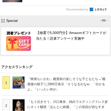
Recommended by
Special
- PR -
【抽選で5,000円分】Amazonギフトカードが
当たる！読者アンケート実施中
アクセスランキング
「映画ちいかわ」鑑賞前の楽しそうな子どもたち→“鑑
1
賞後の様子”に2900万表示「そうなるわなw」「分かる
よ」「いったい何が」
「もう泣きそう」川口春奈、純白ウエディングドレス姿
2
にネット騒然「ほんとに綺麗」「この笑顔が切なすぎ