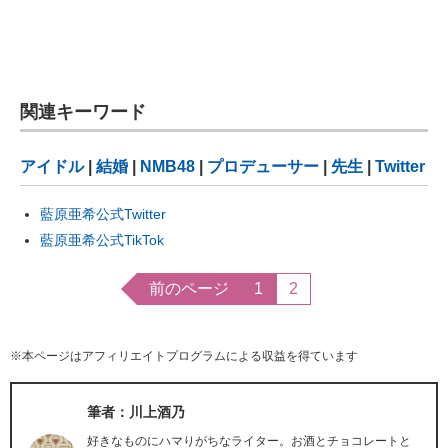
関連キーワード
アイドル
|
結婚
|
NMB48
|
プロデューサー
|
先生
|
Twitter
藍原亜希公式Twitter
藍原亜希公式TikTok
前のページ
1
2
※本ページはアフィリエイトプログラムによる収益を得ています
筆者：川上酒乃
好きなものにハマりがちなライター。お酒とチョコレートと