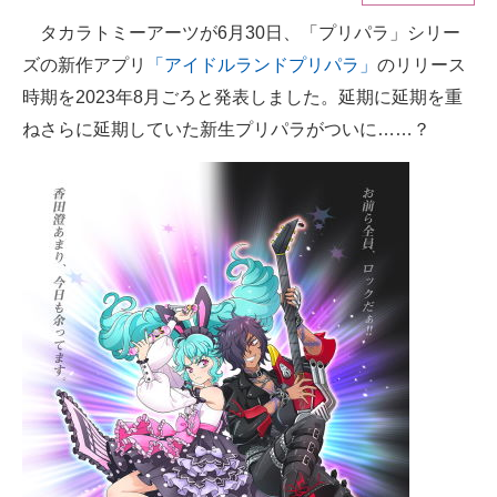
タカラトミーアーツが6月30日、「プリパラ」シリー
ITの今と未来を見通す
ズの新作アプリ
「アイドルランドプリパラ」
のリリース
スマホと通信の最新トレンド
時期を2023年8月ごろと発表しました。延期に延期を重
ねさらに延期していた新生プリパラがついに……？
進化するPCとデバイスの未来
好きが集まる 比べて選べる
ビジネスと働き方のヒント
AI活用のいまが分かる
企業ITのトレンドを詳説
経営リーダーのコミュニティ
マーケ×ITの今がよく分かる
ITエンジニア向け専門サイト