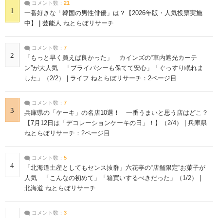
コメント数：
21
1
一番好きな「韓国の男性俳優」は？【2026年版・人気投票実施
中】 | 芸能人 ねとらぼリサーチ
コメント数：
7
2
「もっと早く買えば良かった」 カインズの“車内遮光カーテ
ン”が大人気 「プライバシーも保てて安心」「ぐっすり眠れま
した」（2/2） | ライフ ねとらぼリサーチ：2ページ目
コメント数：
7
3
兵庫県の「ケーキ」の名店10選！ 一番うまいと思う店はどこ？
【7月12日は「デコレーションケーキの日」！】（2/4） | 兵庫県
ねとらぼリサーチ：2ページ目
コメント数：
5
4
「北海道土産としてもセンス抜群」六花亭の“店舗限定”お菓子が
人気 「こんなの初めて」「箱買いするべきだった」（1/2） |
北海道 ねとらぼリサーチ
コメント数：
3