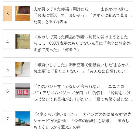
夫が買ってきた赤福→開けたら…… まさかの中身に
3
「お店に電話してしまいそう」「さすがに初めて見まし
た笑」と107万表示
メルカリで買った商品が到着→封筒を開けようとした
4
ら…… 650万表示のありえない光景に「完全に想定外
すぎて笑った」「何者？」
「即買いしました」羽田空港で衝動買いした“まさかの
5
お土産”に「見たことない！」「みんなに自慢したい」
「このパジャマじゃないと寝られない」 ユニクロ
6
の“エアリズムパジャマ”が口コミで好評 「冷房をつけ
っぱなしでも長袖がありがたい」「夏でも暑く感じな
い」
「4度くらい違いました」 カインズの外に吊るす“遮光
7
シェード”が高評価 「今年の酷暑にも活躍」「風通し
もよくしっかり遮光」の声