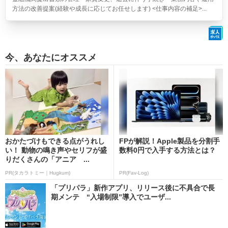
方法の改善提案(経験や成長に応じてお任せします) <仕事内容の補足>...
今、あなたにオススメ
おかたづけもできる点がうれし
FPが解説！Apple製品を分割手
い！ 動物の鳴き声やセリフが盛
数料0円で入手する方法とは？
りだくさんの「アニア ...
PR(タカラトミー｜Hugkum)
PR(Fav-Log)
「プリパラ」新作アプリ、リリース後に不具合で長
期メンテ “入場制限”導入でユーザ...