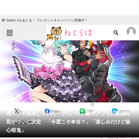
🎁 Switch 2もあたる！ プレゼントキャンペーン実施中！
ねとらぼメニュー
TOP
ニュース
エンタメ
クイズ
グルメ
地域
住まい
教育・育児
動物
リサーチ
2023/06/30 18:20（公開）
X
Share
LINE
hatena
会員記事
再々々々延期していた「プリパラ」新作アプリの配信時
期がついに決定 「今度こそ本当？」「楽しみだけど疑
ついに来るのか。
メディア
心暗鬼」
目次を表示
注目記事を集めた総合ページ