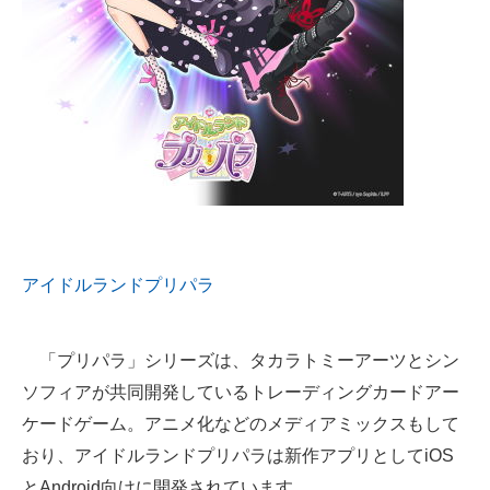
企業向けIT製品の総合サイト
IT製品の技術・比較・事例
製造業のIT導入・活用を支援
モノづくり技術者専門サイト
エレクトロニクス専門サイト
電子設計の基本と応用
アイドルランドプリパラ
エネルギーの専門メディア
建設×テクノロジーの最前線
「プリパラ」シリーズは、タカラトミーアーツとシン
ソフィアが共同開発しているトレーディングカードアー
ちょっと気になるネットの話題
ケードゲーム。アニメ化などのメディアミックスもして
おり、アイドルランドプリパラは新作アプリとしてiOS
とAndroid向けに開発されています。