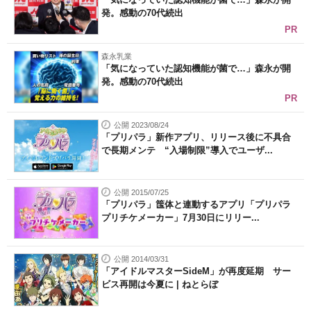
発。感動の70代続出
PR
森永乳業
「気になっていた認知機能が菌で…」森永が開
発。感動の70代続出
PR
公開 2023/08/24
「プリパラ」新作アプリ、リリース後に不具合
で長期メンテ “入場制限”導入でユーザ...
公開 2015/07/25
「プリパラ」筺体と連動するアプリ「プリパラ
プリチケメーカー」7月30日にリリー...
公開 2014/03/31
「アイドルマスターSideM」が再度延期 サー
ビス再開は今夏に | ねとらぼ