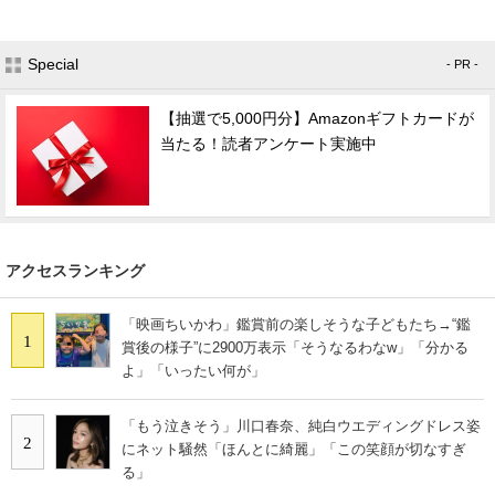
Special
- PR -
【抽選で5,000円分】Amazonギフトカードが
当たる！読者アンケート実施中
アクセスランキング
「映画ちいかわ」鑑賞前の楽しそうな子どもたち→“鑑
1
賞後の様子”に2900万表示「そうなるわなw」「分かる
よ」「いったい何が」
「もう泣きそう」川口春奈、純白ウエディングドレス姿
2
にネット騒然「ほんとに綺麗」「この笑顔が切なすぎ
る」