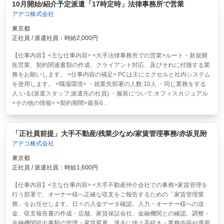
10月開始/紹介予定派遣「17時定時」法律事務所で営業
アデコ株式会社
東京都
正社員 / 派遣社員：時給2,000円
【仕事内容】<主な仕事内容> <大手法律事務所での営業>ルート・新規開
拓営業、契約関連書類の作成、クライアント対応、及びそれに付随する業
務をお願いします。 <仕事内容の補足> PCは主にエクセルと社内システム
を使用します。 <職場環境> ・就業先部署の人数:10人 ・同じ業務をする
人:いる(派遣スタッフ;派遣先の社員) ・服装について:オフィスカジュアル
<その他の情報> <契約期間>最長6...
「正社員前提」大手不動産/残業少なめ/家賃管理事務/赤坂見附
アデコ株式会社
東京都
正社員 / 派遣社員：時給1,600円
【仕事内容】<主な仕事内容> <大手不動産仲介会社での事務>家賃管理を
行う部署で、オーナー様へ正確な収支をご報告するための「家賃管理業
務」をお任せします。日々の入金データ確認、入力・オーナー様への送
金、収支報告書の作成・店舗、家賃保証会社、金融機関との確認、調整・
金融機関提出書類の管理・家賃変更、退去に伴う手続き・業務内容や運用