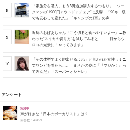
「家族分を購入、もう3脚追加購入するつもり」 ワー
8
クマンの“1900円アウトドアチェア”に反響 「90キロ級
でも安心して座れた」「キャンプの1軍」の声
近所のおばあちゃん「こう切ると食べやすいよ〜」→教
9
わった“スイカの切り方”を試してみると…… 目からウ
ロコの光景に「やってみます」
「その体型でよく脚出せるよね」と言われた女性→ミニ
10
丈ワンピを着たら…… まさかの姿に「『マジか！』っ
て叫んだ」「スーパーオシャレ」
アンケート
実施中
声が好きな「日本のボーカリスト」は？
回答数：49453