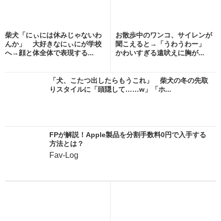
柴犬「にぃには休みじゃないわ
お散歩中のワンコ、サイレンが
んか」 大好きなにぃにが学校
聞こえると→「うわうわー」
へ→顔と体全体で表現する...
かわいすぎる遠吠えに胸が...
「犬、こたつ出したらもうこれ」 柴犬の冬の先取
りスタイルに「頭隠して……w」「ホ...
FPが解説！Apple製品を分割手数料0円で入手する
方法とは？
Fav-Log