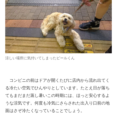
企業向けIT製品の総合サイト
IT製品の技術・比較・事例
製造業のIT導入・活用を支援
モノづくり技術者専門サイト
エレクトロニクス専門サイト
涼しい場所に気付いてしまったビールくん
電子設計の基本と応用
エネルギーの専門メディア
コンビニの前はドアが開くたびに店内から流れ出てく
建設×テクノロジーの最前線
る冷たい空気でひんやりとしています。たとえ日が落ち
てもまだまだ蒸し暑いこの時期には、ほっと安心するよ
ちょっと気になるネットの話題
うな涼気です。何度も冷気にさらされた出入り口前の地
面はさぞ冷たくなっていることでしょう。