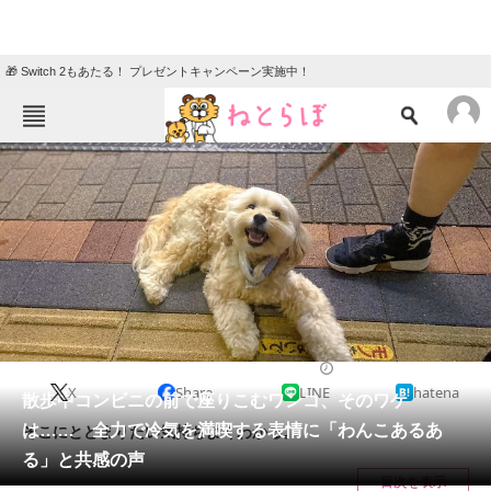
🎁 Switch 2もあたる！ プレゼントキャンペーン実施中！
ねとらぼメニュー
TOP
ニュース
エンタメ
クイズ
グルメ
地域
住まい
教育・育児
動物
リサーチ
2023/07/26 06:30（公開）
X
Share
LINE
hatena
会員記事
散歩中コンビニの前で座りこむワンコ、そのワケ
は…… 全力で冷気を満喫する表情に「わんこあるあ
そこにとどまりたい気持ちよくわかる。
メディア
る」と共感の声
目次を表示
注目記事を集めた総合ページ