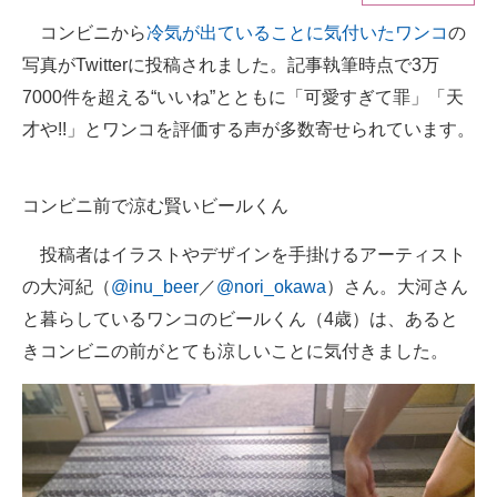
コンビニから
冷気が出ていることに気付いたワンコ
の
ITの今と未来を見通す
写真がTwitterに投稿されました。記事執筆時点で3万
スマホと通信の最新トレンド
7000件を超える“いいね”とともに「可愛すぎて罪」「天
才や!!」とワンコを評価する声が多数寄せられています。
進化するPCとデバイスの未来
好きが集まる 比べて選べる
コンビニ前で涼む賢いビールくん
ビジネスと働き方のヒント
投稿者はイラストやデザインを手掛けるアーティスト
AI活用のいまが分かる
の大河紀（
@inu_beer
／
@nori_okawa
）さん。大河さん
と暮らしているワンコのビールくん（4歳）は、あると
企業ITのトレンドを詳説
きコンビニの前がとても涼しいことに気付きました。
経営リーダーのコミュニティ
マーケ×ITの今がよく分かる
ITエンジニア向け専門サイト