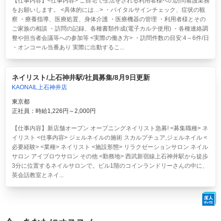
【仕事内容】<仕事内容> ご自宅で生活をされる利用者様への訪問看護業務
をお願いします。 <具体的には…> ・バイタルサインチェック、症状の観
察 ・療養指導、医療処置、身体介護 ・医療機器の管理 ・利用者様とその
ご家族の相談 ・訪問の記録、各種書類作成(電子カルテ使用) ・各種連絡調
整や担当者会議等への参加等 <実際の働き方> ・訪問件数の目安:4～6件/日
・オンコール当番あり 実際に出動するこ...
ネイリスト/上石神井駅/社員募集/8月9日更新
KAONAIL上石神井店
東京都
正社員：時給1,226円～2,000円
【仕事内容】新店舗オープン オープニングネイリスト急募! <募集職種> ネ
イリスト <仕事内容> ジェルネイルの施術 スカルプチュア,ジェルネイル <
必要経験> <業種> ネイリスト <施設形態> リラクゼーションサロン ネイル
サロン アイブロウサロン その他 <勤務地> 西武新宿線上石神井駅から徒歩
3分に位置するネイルサロンで。ビル1階のコインランドリーさんの中に、
英会話教室とネイ...