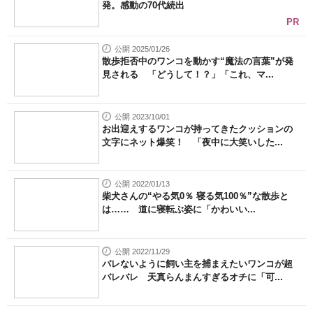
発。感動の70代続出
PR
公開 2025/01/26
散歩拒否中のワンコを動かす“魔法の言葉”が発
見される 「どうして！？」「これ、マ...
公開 2023/10/01
お出迎えするワンコが持ってきたクッションの
文字にネット爆笑！ 「夜中に大笑いした...
公開 2022/01/13
柴犬さんの“やる気0％ 寝る気100％”な散歩と
は…… 道に寝転ぶ姿に「かわいい...
公開 2022/11/29
バレないように飼い主を捕まえたいワンコが超
バレバレ 天真らんまんすぎるオチに「可...