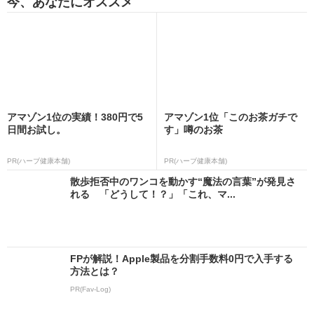
今、あなたにオススメ
アマゾン1位の実績！380円で5
アマゾン1位「このお茶ガチで
日間お試し。
す」噂のお茶
PR(ハーブ健康本舗)
PR(ハーブ健康本舗)
散歩拒否中のワンコを動かす“魔法の言葉”が発見さ
れる 「どうして！？」「これ、マ...
FPが解説！Apple製品を分割手数料0円で入手する
方法とは？
PR(Fav-Log)