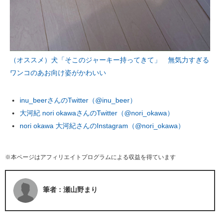
（オススメ）犬「そこのジャーキー持ってきて」 無気力すぎる
ワンコのあお向け姿がかわいい
inu_beerさんのTwitter（@inu_beer）
大河紀 nori okawaさんのTwitter（@nori_okawa）
nori okawa 大河紀さんのInstagram（@nori_okawa）
※本ページはアフィリエイトプログラムによる収益を得ています
筆者：瀬山野まり