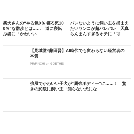
柴犬さんの“やる気0％ 寝る気10
バレないように飼い主を捕まえ
0％”な散歩とは…… 道に寝転
たいワンコが超バレバレ 天真
ぶ姿に「かわいい...
らんまんすぎるオチに「可...
【見城徹×藤田晋】AI時代でも変わらない経営者の
本質
PR(FINCHI on GOETHE)
強風でかわいい子犬が“屈強ボディー”に……！ 驚
きの変貌に飼い主「知らない犬にな...