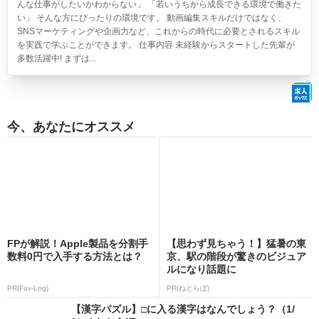
んな仕事がしたいかわからない」 「若いうちから成長できる環境で働きた
い」 そんな方にぴったりの環境です。 動画編集スキルだけではなく、
SNSマーケティングや企画力など、これからの時代に必要とされるスキル
を実践で学ぶことができます。 仕事内容 未経験からスタートした先輩が
多数活躍中! まずは...
今、あなたにオススメ
FPが解説！Apple製品を分割手
【思わず見ちゃう！】猛暑の東
数料0円で入手する方法とは？
京、駅の階段が驚きのビジュア
ルになり話題に
PR(Fav-Log)
PR(ねとらぼ)
【漢字パズル】□に入る漢字はなんでしょう？（1/