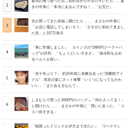
新潟の海で拾った石→割れ目から中をのぞいたら……驚
2
きの中身に「本当にあるんですね！」「お宝だ」
夫が買ってきた赤福→開けたら…… まさかの中身に
3
「お店に電話してしまいそう」「さすがに初めて見まし
た笑」と107万表示
「車に常備しました」 カインズの“1980円クーラーバ
4
ッグ”が評判 「ちょうどいい大きさ」「保冷剤を止め
るベルトが良い」
「何十年ぶり？」 約25年前に表舞台去った“消費税アイ
5
ドル” 現在の姿にネット衝撃「いくつになってもかわ
いい」「また会えるなんて」
しまむらで買った3000円のバッグ→「何か入ってる！」
6
と開けたら…… まさかの中身に「買いに走った」「コ
スパ良すぎる」
「朝買ったドリンクが夕方まで冷たい」 ワークマン