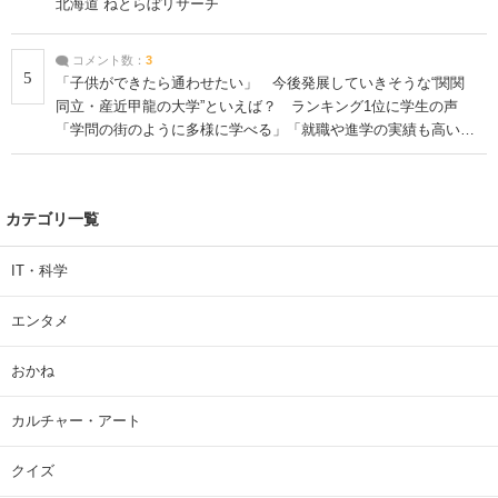
北海道 ねとらぼリサーチ
コメント数：
3
5
「子供ができたら通わせたい」 今後発展していきそうな“関関
同立・産近甲龍の大学”といえば？ ランキング1位に学生の声
「学問の街のように多様に学べる」「就職や進学の実績も高い」
| 大学 ねとらぼリサーチ
カテゴリ一覧
IT・科学
エンタメ
おかね
カルチャー・アート
クイズ