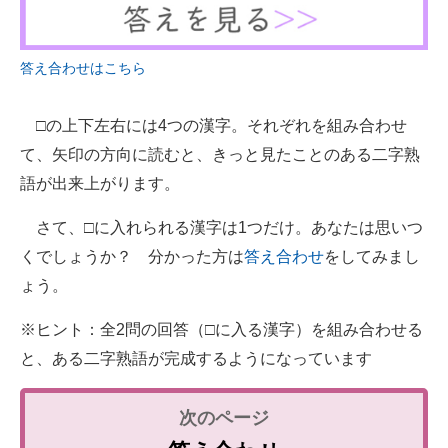
企業向けIT製品の総合サイト
IT製品の技術・比較・事例
答え合わせはこちら
製造業のIT導入・活用を支援
□の上下左右には4つの漢字。それぞれを組み合わせ
モノづくり技術者専門サイト
て、矢印の方向に読むと、きっと見たことのある二字熟
語が出来上がります。
エレクトロニクス専門サイト
さて、□に入れられる漢字は1つだけ。あなたは思いつ
電子設計の基本と応用
くでしょうか？ 分かった方は
答え合わせ
をしてみまし
エネルギーの専門メディア
ょう。
建設×テクノロジーの最前線
※ヒント：全2問の回答（□に入る漢字）を組み合わせる
と、ある二字熟語が完成するようになっています
ちょっと気になるネットの話題