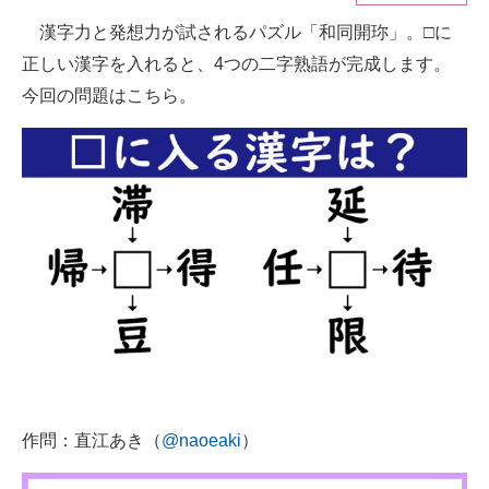
漢字力と発想力が試されるパズル「和同開珎」。□に
ITの今と未来を見通す
正しい漢字を入れると、4つの二字熟語が完成します。
スマホと通信の最新トレンド
今回の問題はこちら。
進化するPCとデバイスの未来
好きが集まる 比べて選べる
ビジネスと働き方のヒント
AI活用のいまが分かる
企業ITのトレンドを詳説
経営リーダーのコミュニティ
マーケ×ITの今がよく分かる
作問：直江あき（
@naoeaki
）
ITエンジニア向け専門サイト