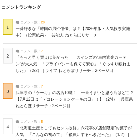
コメントランキング
コメント数：
20
1
一番好きな「韓国の男性俳優」は？【2026年版・人気投票実施
中】（投票結果） | 芸能人 ねとらぼリサーチ
コメント数：
7
2
「もっと早く買えば良かった」 カインズの“車内遮光カーテ
ン”が大人気 「プライバシーも保てて安心」「ぐっすり眠れま
した」（2/2） | ライフ ねとらぼリサーチ：2ページ目
コメント数：
7
3
兵庫県の「ケーキ」の名店10選！ 一番うまいと思う店はどこ？
【7月12日は「デコレーションケーキの日」！】（2/4） | 兵庫県
ねとらぼリサーチ：2ページ目
コメント数：
5
4
「北海道土産としてもセンス抜群」六花亭の“店舗限定”お菓子が
人気 「こんなの初めて」「箱買いするべきだった」（1/2） |