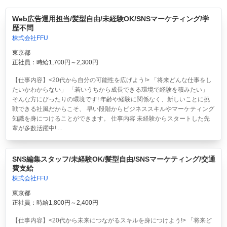
Web広告運用担当/髪型自由/未経験OK/SNSマーケティング/学
歴不問
株式会社FFU
東京都
正社員：時給1,700円～2,300円
【仕事内容】<20代から自分の可能性を広げよう!> 「将来どんな仕事をし
たいかわからない」 「若いうちから成長できる環境で経験を積みたい」
そんな方にぴったりの環境です! 年齢や経験に関係なく、新しいことに挑
戦できる社風だからこそ、 早い段階からビジネススキルやマーケティング
知識を身につけることができます。 仕事内容 未経験からスタートした先
輩が多数活躍中! ...
SNS編集スタッフ/未経験OK/髪型自由/SNSマーケティング/交通
費支給
株式会社FFU
東京都
正社員：時給1,800円～2,400円
【仕事内容】<20代から未来につながるスキルを身につけよう!> 「将来ど