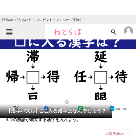
🎁 Switch 2もあたる！ プレゼントキャンペーン実施中！
ねとらぼメニュー
TOP
ニュース
エンタメ
クイズ
グルメ
地域
住まい
教育・育児
動物
リサーチ
2023/07/31 07:45（公開）
X
Share
LINE
hatena
会員記事
【漢字パズル】□に入る漢字はなんでしょう？
4つの熟語が成立する漢字を入れよう。
メディア
目次を表示
注目記事を集めた総合ページ