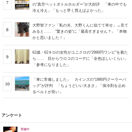
7
の“真空ペットボトルホルダー”が大好評 「車の中でも
冷え冷え」「もっと早く買えばよかった」
大野智ファン「私の夫、大野くんに似てて幸せ」→見て
8
みると…… ‟驚きの姿”に「最高すぎません？」「本物
かと思いました！」
62歳・62キロの女性がユニクロの“2990円ワンピ”を着た
9
ら…… 目からウロコのコーデに「全色ほしいくらい」
「参考になりました」
「車に常備しました」 カインズの“1980円クーラーバ
10
ッグ”が評判 「ちょうどいい大きさ」「保冷剤を止め
るベルトが良い」
アンケート
実施中